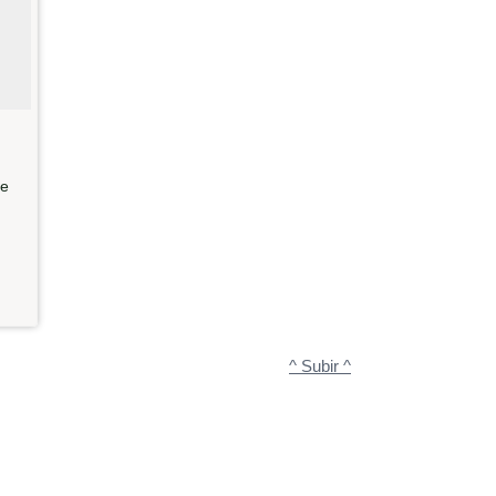
te
^ Subir ^