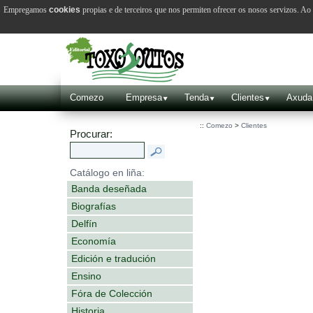
Empregamos
cookies
propias e de terceiros que nos permiten ofrecer os nosos servizos. A
Comezo
Empresa
Tenda
Clientes
Axuda
::
Comezo
>
Clientes
Procurar:
Catálogo en liña:
Banda deseñada
Biografías
Delfín
Economía
Edición e tradución
Ensino
Fóra de Colección
Historia