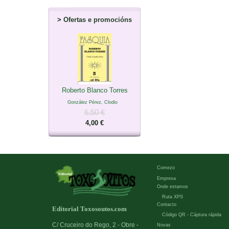
>
Ofertas e promocións
Roberto Blanco Torres
González Pérez, Clodio
6,50 €
4,00 €
Comezo
Empresa
Onde estamos
Ruta XPS
Contacto
Editorial Toxosoutos.com
Código QR - Cáptura rápida
C/ Cruceiro do Rego, 2 - Obre -
Novas