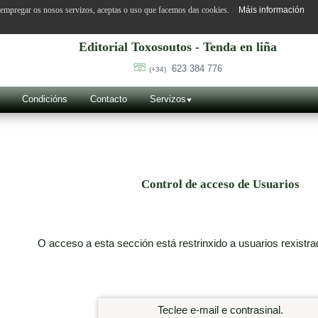
o empregar os nosos servizos, aceptas o uso que facemos das cookies.
Máis información
Editorial Toxosoutos - Tenda en liña
623 384 776
(+34)
Condicións
Contacto
Servizos
Control de acceso de Usuarios
O acceso a esta sección está restrinxido a usuarios rexistra
Teclee e-mail e contrasinal.