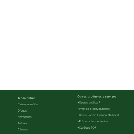
Outros productos e servizos
Tenda online
-
Queres publicar?
Catálogo en liña
-
Premios e convocatorias
Ofertas
-
Bases Premio Historia Medieval
Novedades
-
Próximos lanzamientos
Autores
-
Católogo PDF
Clientes