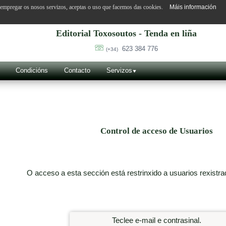
o empregar os nosos servizos, aceptas o uso que facemos das cookies.
Máis información
Editorial Toxosoutos - Tenda en liña
623 384 776
(+34)
Condicións
Contacto
Servizos
Control de acceso de Usuarios
O acceso a esta sección está restrinxido a usuarios rexistra
Teclee e-mail e contrasinal.