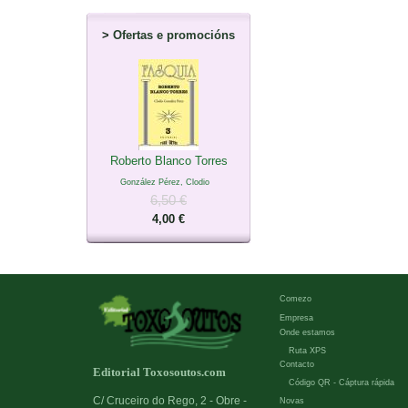
>
Ofertas e promocións
Roberto Blanco Torres
González Pérez, Clodio
6,50 €
4,00 €
Comezo
Empresa
Onde estamos
Ruta XPS
Contacto
Editorial Toxosoutos.com
Código QR - Cáptura rápida
C/ Cruceiro do Rego, 2 - Obre -
Novas