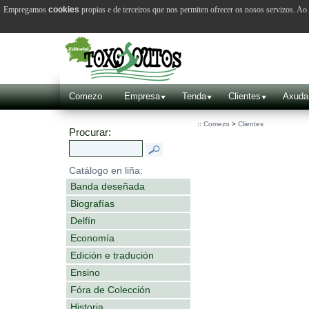
Empregamos
cookies
propias e de terceiros que nos permiten ofrecer os nosos servizos. A
Comezo
Empresa
Tenda
Clientes
Axuda
::
Comezo
>
Clientes
Procurar:
Catálogo en liña:
Banda deseñada
Biografías
Delfín
Economía
Edición e tradución
Ensino
Fóra de Colección
Historia