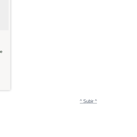
te
^ Subir ^