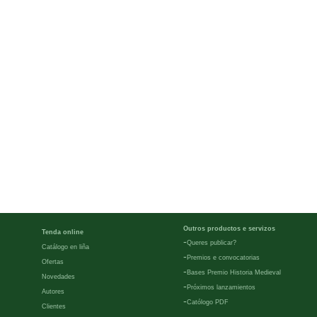
Outros productos e servizos
Tenda online
-
Queres publicar?
Catálogo en liña
-
Premios e convocatorias
Ofertas
-
Bases Premio Historia Medieval
Novedades
-
Próximos lanzamientos
Autores
-
Católogo PDF
Clientes