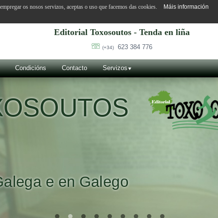
o empregar os nosos servizos, aceptas o uso que facemos das cookies.
Máis información
Editorial Toxosoutos - Tenda en liña
623 384 776
(+34)
Condicións
Contacto
Servizos
OXOSOUTOS
Galega e en Galego