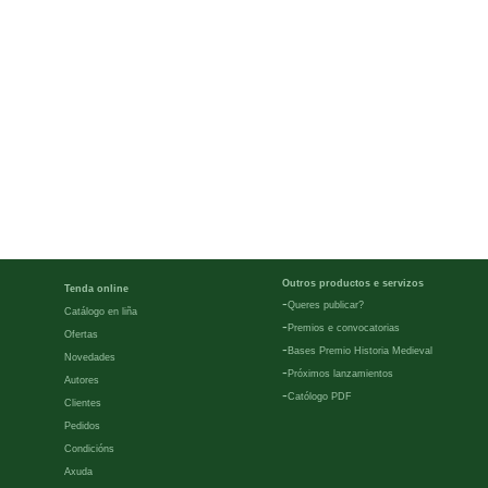
Outros productos e servizos
Tenda online
-
Queres publicar?
Catálogo en liña
-
Premios e convocatorias
Ofertas
-
Bases Premio Historia Medieval
Novedades
-
Próximos lanzamientos
Autores
-
Católogo PDF
Clientes
Pedidos
Condicións
Axuda