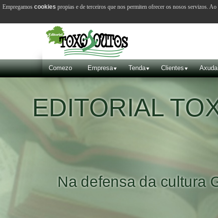
Empregamos
cookies
propias e de terceiros que nos permiten ofrecer os nosos servizos. A
Comezo
Empresa
Tenda
Clientes
Axuda
EDITORIAL T
Na defensa da cultura 