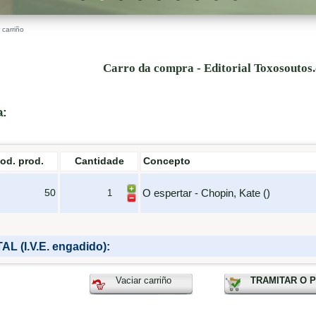
 carriño
Carro da compra - Editorial Toxosoutos
a:
od. prod.
Cantidade
Concepto
O espertar - Chopin, Kate ()
50
AL (I.V.E. engadido):
Vaciar carriño
TRAMITAR O 