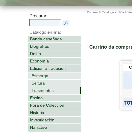
::
Comezo
>
Catálogo en liña
>
Ver
Procurar:
Catálogo en liña:
Banda deseñada
Biografías
Carriño da compr
Delfín
Economía
C
Edición e tradución
Esmorga
Seitura
Trasmontes
Ensino
TOT
Fóra de Colección
Historia
Investigación
Narrativa