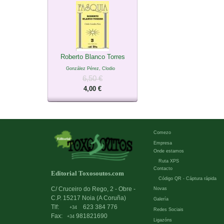
Roberto Blanco Torres
González Pérez, Clodio
6,50 €
4,00 €
Comezo
Empresa
Onde estamos
Ruta XPS
Contacto
Editorial Toxosoutos.com
Código QR - Cáptura rápida
C/ Cruceiro do Rego, 2 - Obre -
Novas
C.P. 15217 Noia (A Coruña)
Galería
Tlf:
623 384 776
+34
Redes Sociais
Fax:
981821690
+34
Ligazóns