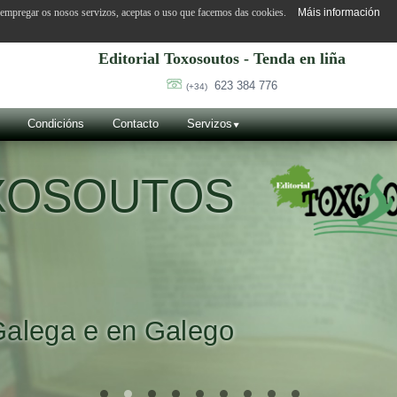
o empregar os nosos servizos, aceptas o uso que facemos das cookies.
Máis información
Editorial Toxosoutos - Tenda en liña
623 384 776
(+34)
Condicións
Contacto
Servizos
OXOSOUTOS
Galega e en Galego