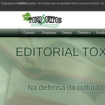
Empregamos
cookies
propias e de terceiros que nos permiten ofrecer os nosos servizos. A
Comezo
Empresa
Tenda
Clientes
Axuda
EDITORIAL T
Na defensa da cultura 