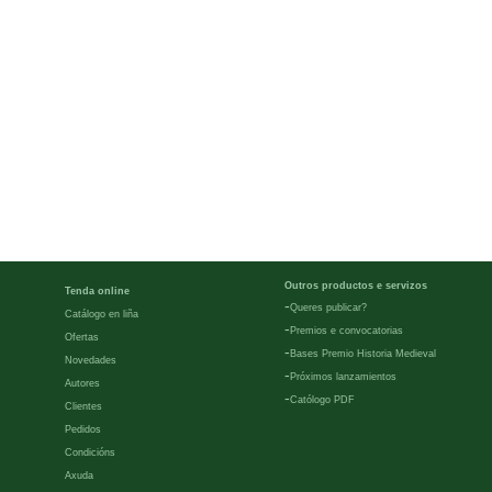
Outros productos e servizos
Tenda online
-
Queres publicar?
Catálogo en liña
-
Premios e convocatorias
Ofertas
-
Bases Premio Historia Medieval
Novedades
-
Próximos lanzamientos
Autores
-
Católogo PDF
Clientes
Pedidos
Condicións
Axuda