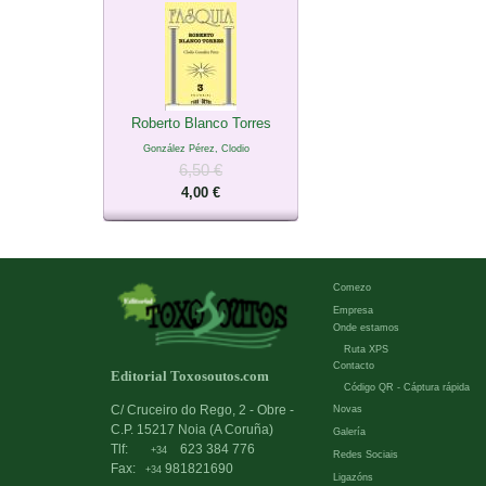
Roberto Blanco Torres
González Pérez, Clodio
6,50 €
4,00 €
Comezo
Empresa
Onde estamos
Ruta XPS
Contacto
Editorial Toxosoutos.com
Código QR - Cáptura rápida
C/ Cruceiro do Rego, 2 - Obre -
Novas
C.P. 15217 Noia (A Coruña)
Galería
Tlf:
623 384 776
+34
Redes Sociais
Fax:
981821690
+34
Ligazóns