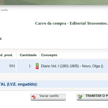
 carriño
Carro da compra - Editorial Toxosoutos
a:
d. prod.
Cantidade
Concepto
Diario Vol. I (1801-1805) - Novo, Olga ()
501
AL (I.V.E. engadido):
Vaciar carriño
TRAMITAR O 