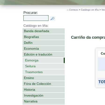
::
Comezo
>
Catálogo en liña
>
Ver
Procurar:
Catálogo en liña:
Banda deseñada
Biografías
Carriño da compr
Delfín
Economía
Co
Edición e tradución
Esmorga
Seitura
Trasmontes
Ensino
TOT
Fóra de Colección
Historia
Investigación
Narrativa