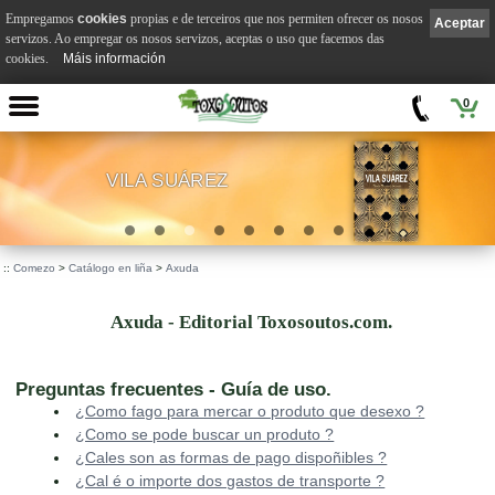
Empregamos
cookies
propias e de terceiros que nos permiten ofrecer os nosos
Aceptar
servizos. Ao empregar os nosos servizos, aceptas o uso que facemos das
cookies.
Máis información
0
VILA SUÁREZ
.
::
Comezo
>
Catálogo en liña
>
Axuda
Axuda - Editorial Toxosoutos.com.
Preguntas frecuentes - Guía de uso.
¿Como fago para mercar o produto que desexo ?
¿Como se pode buscar un produto ?
¿Cales son as formas de pago dispoñibles ?
¿Cal é o importe dos gastos de transporte ?