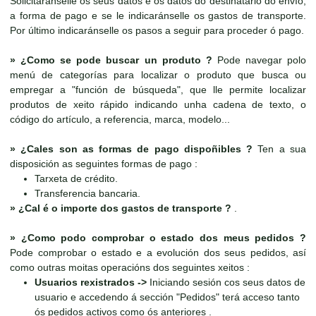
Solicitaránselle os seus datos e os datos do destinatario do envío,
a forma de pago e se le indicaránselle os gastos de transporte.
Por último indicaránselle os pasos a seguir para proceder ó pago.
»
¿Como se pode buscar un produto ?
Pode navegar polo
menú de categorías para localizar o produto que busca ou
empregar a "función de búsqueda", que lle permite localizar
produtos de xeito rápido indicando unha cadena de texto, o
código do artículo, a referencia, marca, modelo...
»
¿Cales son as formas de pago dispoñibles ?
Ten a sua
disposición as seguintes formas de pago :
Tarxeta de crédito.
Transferencia bancaria.
»
¿Cal é o importe dos gastos de transporte ?
.
»
¿Como podo comprobar o estado dos meus pedidos ?
Pode comprobar o estado e a evolución dos seus pedidos, así
como outras moitas operacións dos seguintes xeitos :
Usuarios rexistrados ->
Iniciando sesión cos seus datos de
usuario e accedendo á sección "Pedidos" terá acceso tanto
ós pedidos activos como ós anteriores .