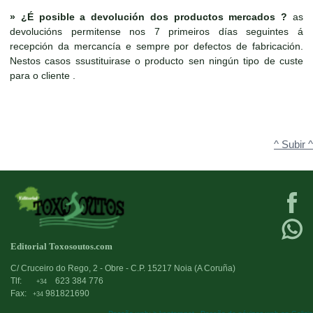
»
¿É posible a devolución dos productos mercados ?
as
devolucións permitense nos 7 primeiros días seguintes á
recepción da mercancía e sempre por defectos de fabricación.
Nestos casos ssustituirase o producto sen ningún tipo de custe
para o cliente .
^ Subir ^
Editorial Toxosoutos.com
C/ Cruceiro do Rego, 2 - Obre - C.P. 15217 Noia (A Coruña)
Tlf:
623 384 776
+34
Fax:
981821690
+34