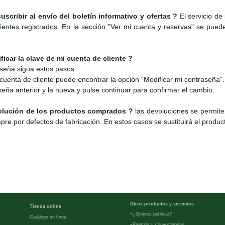
ribir al envío del boletín informativo y ofertas ?
El servicio de 
lientes registrados. En la sección "Ver mi cuenta y reservas" se pued
ar la clave de mi cuenta de cliente ?
seña sigua estos pasos :
cuenta de cliente puede encontrar la opción "Modificar mi contraseña".
seña anterior y la nueva y pulse continuar para confirmar el cambio.
olución de los productos comprados ?
las devoluciones se permiten
re por defectos de fabricación. En estos casos se sustituirá el producto
Otros productos y servicios
Tienda online
-
¿Quieres publicar?
Catálogo en línea
-
Premios y convocatorias