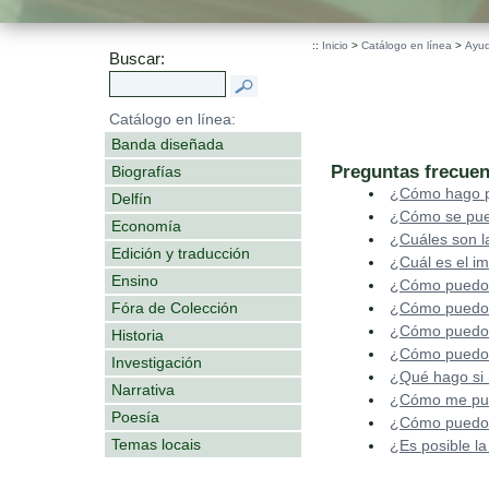
::
Inicio
>
Catálogo en línea
>
Ayu
Buscar:
Catálogo en línea:
Banda diseñada
Preguntas frecuen
Biografías
¿Cómo hago p
Delfín
¿Cómo se pued
Economía
¿Cuáles son l
Edición y traducción
¿Cuál es el im
Ensino
¿Cómo puedo 
Fóra de Colección
¿Cómo puedo 
¿Cómo puedo 
Historia
¿Cómo puedo M
Investigación
¿Qué hago si 
Narrativa
¿Cómo me puedo
Poesía
¿Cómo puedo m
Temas locais
¿Es posible l