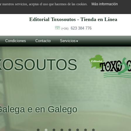
ar nuestros servicios, aceptas el uso que hacemos de las cookies.
Más información
Editorial Toxosoutos - Tienda en Línea
623 384 776
(+34)
Condiciones
Contacto
Servicios
OXOSOUTOS
Galega e en Galego