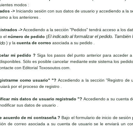
uientes modos :
rados ->
Iniciando sesión con sus datos de usuario y accediendo a la s
omo a los anteriores .
istrados ->
Accediendo a la sección "Pedidos" tendrá acceso a los da
El indicado al formalizar el pedido. También
to el
número de pedido
(
dido
) y la
cuenta de correo
asociada a su pedido .
lar mi pedido ?
Siga los pasos del punto anterior para acceder a 
isponibles. Sólo es posible cancelar mediante este sistema los pedid
ontacte con Editorial Toxosoutos.com.
strarme como usuario" "?
Accediendo a la sección "Registro de u
iará por el proceso de registro .
car mis datos de usuario registrado "?
Accediendo a su cuenta de
modificar sus datos de usuario .
 acuerdo de mi contraseña ?
Bajo el formulario de inicio de sesión
ección de correo asociada a su cuenta de usuario se le enviará un c