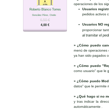
operaciones de los sig
Usuarios regist
Roberto Blanco Torres
pedidos activos c
González Pérez, Clodio
6,50 €
Usuarios NO reg
4,00 €
proporcionar tan
al tramitar el pe
»
¿Cómo puedo cance
menú de operaciones d
ya han sido pagados c
»
¿Cómo puedo "Regi
como usuario" que le gu
»
¿Cómo puedo Modifi
datos" que le permite 
»
¿Qué hago si no me
y tras indicar la dir
automáticamente .