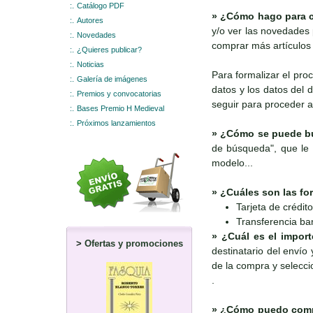
:.
Catálogo PDF
»
¿Cómo hago para c
:.
Autores
y/o ver las novedades p
:.
Novedades
comprar más artículos 
:.
¿Quieres publicar?
:.
Noticias
Para formalizar el pro
:.
Galería de imágenes
datos y los datos del d
:.
Premios y convocatorias
seguir para proceder a
:.
Bases Premio H Medieval
:.
Próximos lanzamientos
»
¿Cómo se puede bus
de búsqueda", que le p
modelo...
»
¿Cuáles son las fo
Tarjeta de crédito
Transferencia ba
»
¿Cuál es el import
>
Ofertas y promociones
destinatario del envío 
de la compra y seleccio
.
»
¿Cómo puedo compr