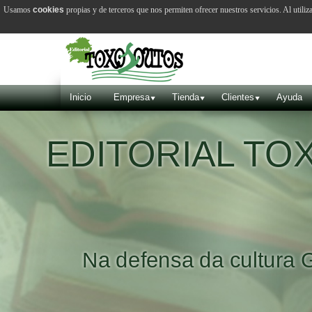
Usamos
cookies
propias y de terceros que nos permiten ofrecer nuestros servicios. Al utiliz
Inicio
Empresa
Tienda
Clientes
Ayuda
EDITORIAL T
Na defensa da cultura 