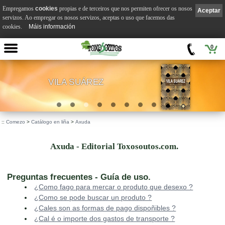
Empregamos
cookies
propias e de terceiros que nos permiten ofrecer os nosos
Aceptar
servizos. Ao empregar os nosos servizos, aceptas o uso que facemos das
cookies.
Máis información
0
VILA SUÁREZ
.
::
Comezo
>
Catálogo en liña
>
Axuda
Axuda - Editorial Toxosoutos.com.
Preguntas frecuentes - Guía de uso.
¿Como fago para mercar o produto que desexo ?
¿Como se pode buscar un produto ?
¿Cales son as formas de pago dispoñibles ?
¿Cal é o importe dos gastos de transporte ?