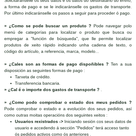
Solicitaránselle os seus datos e os datos do destinatario do envío,
a forma de pago e se le indicaránselle os gastos de transporte.
Por último indicaránselle os pasos a seguir para proceder ó pago.
»
¿Como se pode buscar un produto ?
Pode navegar polo
menú de categorías para localizar o produto que busca ou
empregar a "función de búsqueda", que lle permite localizar
produtos de xeito rápido indicando unha cadena de texto, o
código do artículo, a referencia, marca, modelo...
»
¿Cales son as formas de pago dispoñibles ?
Ten a sua
disposición as seguintes formas de pago :
Tarxeta de crédito.
Transferencia bancaria.
»
¿Cal é o importe dos gastos de transporte ?
.
»
¿Como podo comprobar o estado dos meus pedidos ?
Pode comprobar o estado e a evolución dos seus pedidos, así
como outras moitas operacións dos seguintes xeitos :
Usuarios rexistrados ->
Iniciando sesión cos seus datos de
usuario e accedendo á sección "Pedidos" terá acceso tanto
ós pedidos activos como ós anteriores .