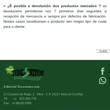
»
¿É posible a devolución dos productos mercados ?
as
devolucións permitense nos 7 primeiros días seguintes á
recepción da mercancía e sempre por defectos de fabricación.
Nestos casos ssustituirase o producto sen ningún tipo de custe
para o cliente .
^ Subir ^
Editorial Toxosoutos.com
C/ Cruceiro do Rego, 2 - Obre - C.P. 15217 Noia (A Coruña)
Tlf:
623 384 776
+34
Fax:
981821690
+34