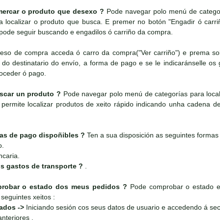
ercar o produto que desexo ?
Pode navegar polo menú de categorí
 localizar o produto que busca. E premer no botón "Engadir ó carr
pode seguir buscando e engadilos ó carriño da compra.
ceso de compra acceda ó carro da compra("Ver carriño") e prema sobr
do destinatario do envío, a forma de pago e se le indicaránselle os g
roceder ó pago.
car un produto ?
Pode navegar polo menú de categorías para local
permite localizar produtos de xeito rápido indicando unha cadena de 
as de pago dispoñibles ?
Ten a sua disposición as seguintes formas
o.
ncaria.
s gastos de transporte ?
.
obar o estado dos meus pedidos ?
Pode comprobar o estado e 
seguintes xeitos :
rados ->
Iniciando sesión cos seus datos de usuario e accedendo á sec
nteriores .