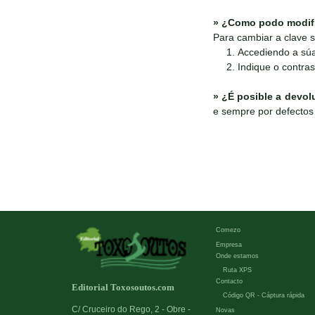
»
¿Como podo modific
Para cambiar a clave s
Accediendo a súa 
Indique o contras
»
¿É posible a devol
e sempre por defectos 
Comezo
Empresa
Onde estamos
Ruta XPS
Contacto
Editorial Toxosoutos.com
Código QR - Cáptura rápida
C/ Cruceiro do Rego, 2 - Obre -
Novas