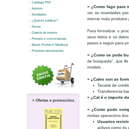
:.
Catálogo PDF
»
¿Como fago para m
:.
Autores
ver as novedades para
:.
Novidades
mercar máis produtos 
:.
¿Queres publicar?
:.
Novas
Para formalizar o pro
:.
Galería de imaxes
seus datos e os datos 
:.
Premios e convocatorias
pasos a seguir para p
:.
Bases Premio H Medieval
:.
Próximos lanzamentos
»
¿Como se pode bus
de búsqueda", que lle 
modelo...
»
¿Cales son as form
Tarxeta de crédit
Transferencia ba
»
¿Cal é o importe do
>
Ofertas e promocións
»
¿Como podo compr
moitas operacións dos 
Usuarios rexist
activos como ós a