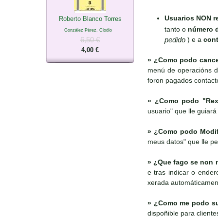
Usuarios NON re
Roberto Blanco Torres
tanto o
número 
González Pérez, Clodio
pedido
) e a
cont
6,50 €
4,00 €
»
¿Como podo cancel
menú de operacións di
foron pagados contact
»
¿Como podo "Rexi
usuario" que lle guiará
»
¿Como podo Modific
meus datos" que lle pe
»
¿Que fago se non m
e tras indicar o ende
xerada automáticamen
»
¿Como me podo susc
dispoñible para client