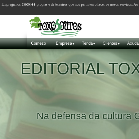
Empregamos
cookies
propias e de terceiros que nos permiten ofrecer os nosos servizos. A
Comezo
Empresa
Tenda
Clientes
Axuda
EDITORIAL T
Na defensa da cultura 