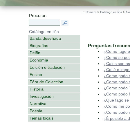
::
Comezo
>
Catálogo en liña
>
Ax
Procurar:
Catálogo en liña:
Banda deseñada
Preguntas frecuen
Biografías
¿Como fago p
Delfín
¿Como se pod
Economía
¿Cales son as
Edición e tradución
¿Cal é o impo
Ensino
¿Como podo c
Fóra de Colección
¿Como podo c
¿Como podo "
Historia
¿Como podo Mo
Investigación
¿Que fago se
Narrativa
¿Como me podo
Poesía
¿Como podo mo
Temas locais
¿É posible a 