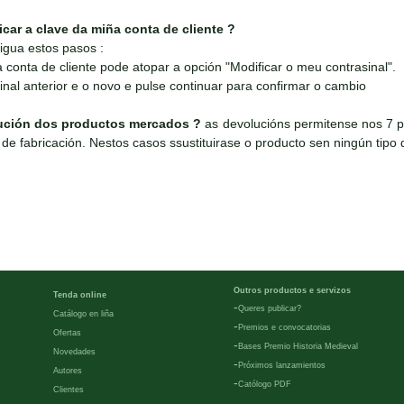
ar a clave da miña conta de cliente ?
igua estos pasos :
conta de cliente pode atopar a opción "Modificar o meu contrasinal".
inal anterior e o novo e pulse continuar para confirmar o cambio
ución dos productos mercados ?
as devolucións permitense nos 7 p
de fabricación. Nestos casos ssustituirase o producto sen ningún tipo d
Outros productos e servizos
Tenda online
-
Queres publicar?
Catálogo en liña
-
Premios e convocatorias
Ofertas
-
Bases Premio Historia Medieval
Novedades
-
Próximos lanzamientos
Autores
-
Católogo PDF
Clientes