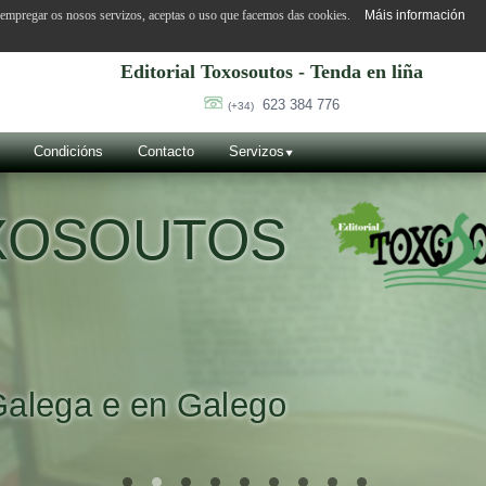
o empregar os nosos servizos, aceptas o uso que facemos das cookies.
Máis información
Editorial Toxosoutos - Tenda en liña
623 384 776
(+34)
Condicións
Contacto
Servizos
OXOSOUTOS
Galega e en Galego