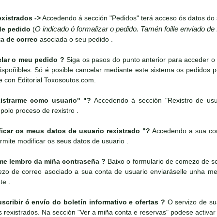
xistrados ->
Accedendo á sección "Pedidos" terá acceso ós datos do 
O indicado ó formalizar o pedido. Tamén foille enviado de
de pedido
(
a de correo
asociada o seu pedido .
ar o meu pedido ?
Siga os pasos do punto anterior para acceder o
spoñibles. Só é posible cancelar mediante este sistema os pedidos 
e con Editorial Toxosoutos.com.
strarme como usuario" "?
Accedendo á sección "Rexistro de usu
 polo proceso de rexistro .
ar os meus datos de usuario rexistrado "?
Accedendo a sua cont
rmite modificar os seus datos de usuario .
e lembro da miña contraseña ?
Baixo o formulario de comezo de ses
rezo de correo asociado a sua conta de usuario enviaráselle unha 
te .
ribir ó envío do boletín informativo e ofertas ?
O servizo de sus
es rexistrados. Na sección "Ver a miña conta e reservas" podese activar