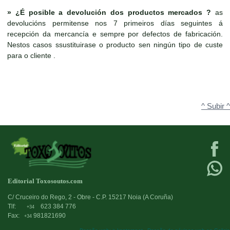
»
¿É posible a devolución dos productos mercados ?
as
devolucións permitense nos 7 primeiros días seguintes á
recepción da mercancía e sempre por defectos de fabricación.
Nestos casos ssustituirase o producto sen ningún tipo de custe
para o cliente .
^ Subir ^
Editorial Toxosoutos.com
C/ Cruceiro do Rego, 2 - Obre - C.P. 15217 Noia (A Coruña)
Tlf:
623 384 776
+34
Fax:
981821690
+34