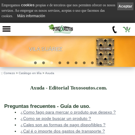
Empregamos
cookies
propias e de terceiros que nos permiten ofrecer os nosos
Aceptar
servizos. Ao empregar os nosos servizos, aceptas o uso que facemos das
cookies.
Máis información
0
VILA SUÁREZ
.
::
Comezo
>
Catálogo en liña
>
Axuda
Axuda - Editorial Toxosoutos.com.
Preguntas frecuentes - Guía de uso.
¿Como fago para mercar o produto que desexo ?
¿Como se pode buscar un produto ?
¿Cales son as formas de pago dispoñibles ?
¿Cal é o importe dos gastos de transporte ?