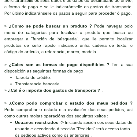
Solicitaránselle os seus datos e os datos do destinatario do envío,
a forma de pago e se le indicaránselle os gastos de transporte.
Por último indicaránselle os pasos a seguir para proceder ó pago.
»
¿Como se pode buscar un produto ?
Pode navegar polo
menú de categorías para localizar o produto que busca ou
empregar a "función de búsqueda", que lle permite localizar
produtos de xeito rápido indicando unha cadena de texto, o
código do artículo, a referencia, marca, modelo...
»
¿Cales son as formas de pago dispoñibles ?
Ten a sua
disposición as seguintes formas de pago :
Tarxeta de crédito.
Transferencia bancaria.
»
¿Cal é o importe dos gastos de transporte ?
.
»
¿Como podo comprobar o estado dos meus pedidos ?
Pode comprobar o estado e a evolución dos seus pedidos, así
como outras moitas operacións dos seguintes xeitos :
Usuarios rexistrados ->
Iniciando sesión cos seus datos de
usuario e accedendo á sección "Pedidos" terá acceso tanto
ós pedidos activos como ós anteriores .