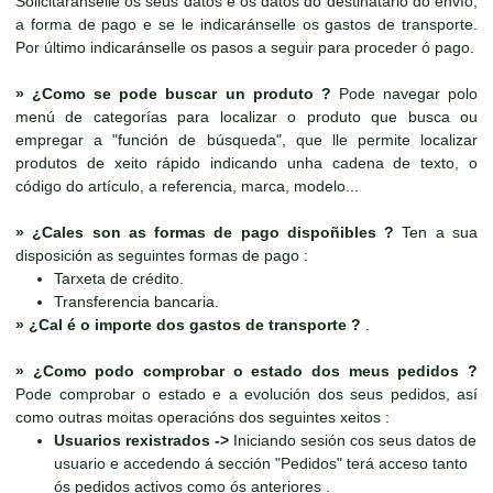
Solicitaránselle os seus datos e os datos do destinatario do envío,
a forma de pago e se le indicaránselle os gastos de transporte.
Por último indicaránselle os pasos a seguir para proceder ó pago.
»
¿Como se pode buscar un produto ?
Pode navegar polo
menú de categorías para localizar o produto que busca ou
empregar a "función de búsqueda", que lle permite localizar
produtos de xeito rápido indicando unha cadena de texto, o
código do artículo, a referencia, marca, modelo...
»
¿Cales son as formas de pago dispoñibles ?
Ten a sua
disposición as seguintes formas de pago :
Tarxeta de crédito.
Transferencia bancaria.
»
¿Cal é o importe dos gastos de transporte ?
.
»
¿Como podo comprobar o estado dos meus pedidos ?
Pode comprobar o estado e a evolución dos seus pedidos, así
como outras moitas operacións dos seguintes xeitos :
Usuarios rexistrados ->
Iniciando sesión cos seus datos de
usuario e accedendo á sección "Pedidos" terá acceso tanto
ós pedidos activos como ós anteriores .