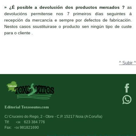
»
¿É posible a devolución dos productos mercados ?
as
devolucións permitense nos 7 primeiros días seguintes á
recepción da mercancía e sempre por defectos de fabricación.
Nestos casos ssustituirase o producto sen ningún tipo de custe
para o cliente .
^ Subir ^
Editorial Toxosoutos.com
C/ Cruceiro do Rego, 2 - Obre - C.P. 15217 Noia (A Coruña)
Tlf:
623 384 776
+34
Fax:
981821690
+34