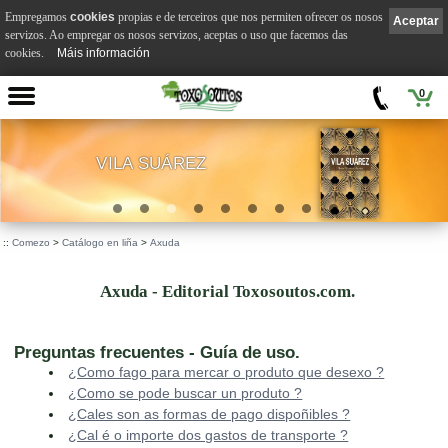
Empregamos
cookies
propias e de terceiros que nos permiten ofrecer os nosos
Aceptar
servizos. Ao empregar os nosos servizos, aceptas o uso que facemos das
cookies.
Máis información
0
VILA SUÁREZ
.
::
Comezo
>
Catálogo en liña
>
Axuda
Axuda - Editorial Toxosoutos.com.
Preguntas frecuentes - Guía de uso.
¿Como fago para mercar o produto que desexo ?
¿Como se pode buscar un produto ?
¿Cales son as formas de pago dispoñibles ?
¿Cal é o importe dos gastos de transporte ?