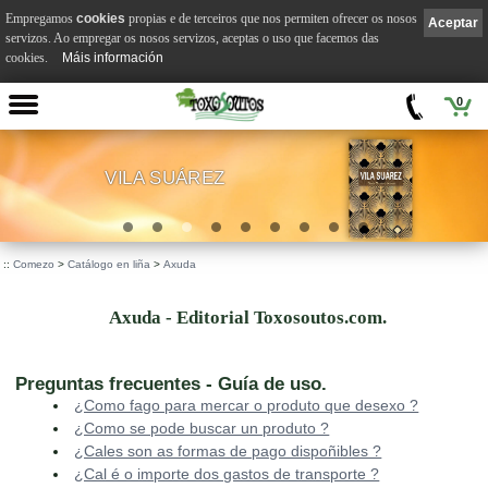
Empregamos
cookies
propias e de terceiros que nos permiten ofrecer os nosos
Aceptar
servizos. Ao empregar os nosos servizos, aceptas o uso que facemos das
cookies.
Máis información
0
VILA SUÁREZ
.
::
Comezo
>
Catálogo en liña
>
Axuda
Axuda - Editorial Toxosoutos.com.
Preguntas frecuentes - Guía de uso.
¿Como fago para mercar o produto que desexo ?
¿Como se pode buscar un produto ?
¿Cales son as formas de pago dispoñibles ?
¿Cal é o importe dos gastos de transporte ?