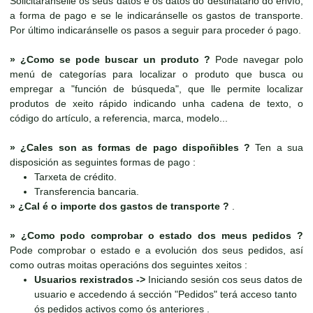
Solicitaránselle os seus datos e os datos do destinatario do envío,
a forma de pago e se le indicaránselle os gastos de transporte.
Por último indicaránselle os pasos a seguir para proceder ó pago.
»
¿Como se pode buscar un produto ?
Pode navegar polo
menú de categorías para localizar o produto que busca ou
empregar a "función de búsqueda", que lle permite localizar
produtos de xeito rápido indicando unha cadena de texto, o
código do artículo, a referencia, marca, modelo...
»
¿Cales son as formas de pago dispoñibles ?
Ten a sua
disposición as seguintes formas de pago :
Tarxeta de crédito.
Transferencia bancaria.
»
¿Cal é o importe dos gastos de transporte ?
.
»
¿Como podo comprobar o estado dos meus pedidos ?
Pode comprobar o estado e a evolución dos seus pedidos, así
como outras moitas operacións dos seguintes xeitos :
Usuarios rexistrados ->
Iniciando sesión cos seus datos de
usuario e accedendo á sección "Pedidos" terá acceso tanto
ós pedidos activos como ós anteriores .