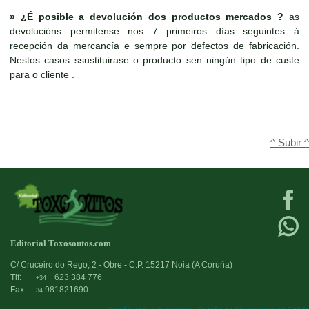
»
¿É posible a devolución dos productos mercados ?
as
devolucións permitense nos 7 primeiros días seguintes á
recepción da mercancía e sempre por defectos de fabricación.
Nestos casos ssustituirase o producto sen ningún tipo de custe
para o cliente .
^ Subir ^
Editorial Toxosoutos.com
C/ Cruceiro do Rego, 2 - Obre - C.P. 15217 Noia (A Coruña)
Tlf:
623 384 776
+34
Fax:
981821690
+34