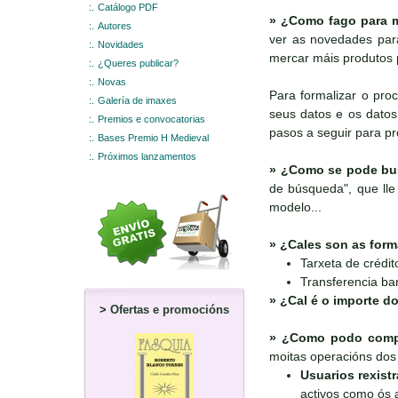
:.
Catálogo PDF
»
¿Como fago para m
:.
Autores
ver as novedades para
:.
Novidades
mercar máis produtos 
:.
¿Queres publicar?
:.
Novas
Para formalizar o pro
:.
Galería de imaxes
seus datos e os datos 
:.
Premios e convocatorias
pasos a seguir para p
:.
Bases Premio H Medieval
:.
Próximos lanzamentos
»
¿Como se pode bus
de búsqueda", que lle 
modelo...
»
¿Cales son as form
Tarxeta de crédit
Transferencia ba
»
¿Cal é o importe do
>
Ofertas e promocións
»
¿Como podo compr
moitas operacións dos 
Usuarios rexist
activos como ós a