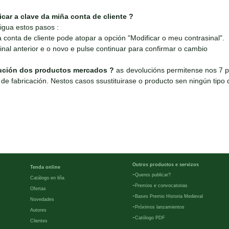
ar a clave da miña conta de cliente ?
igua estos pasos :
conta de cliente pode atopar a opción "Modificar o meu contrasinal".
inal anterior e o novo e pulse continuar para confirmar o cambio
ución dos productos mercados ?
as devolucións permitense nos 7 p
de fabricación. Nestos casos ssustituirase o producto sen ningún tipo d
Outros productos e servizos
Tenda online
-
Queres publicar?
Catálogo en liña
-
Premios e convocatorias
Ofertas
-
Bases Premio Historia Medieval
Novedades
-
Próximos lanzamientos
Autores
-
Católogo PDF
Clientes