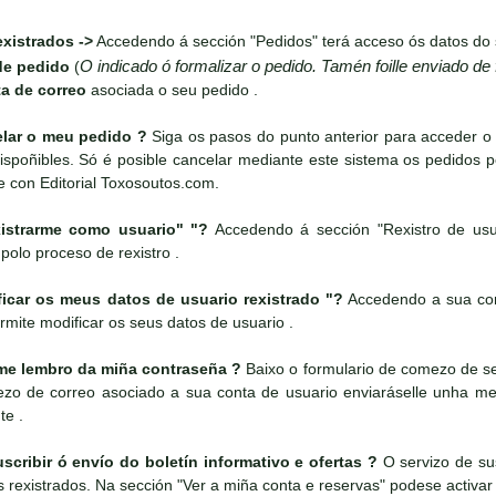
xistrados ->
Accedendo á sección "Pedidos" terá acceso ós datos do 
O indicado ó formalizar o pedido. Tamén foille enviado de
de pedido
(
a de correo
asociada o seu pedido .
ar o meu pedido ?
Siga os pasos do punto anterior para acceder o
spoñibles. Só é posible cancelar mediante este sistema os pedidos 
e con Editorial Toxosoutos.com.
strarme como usuario" "?
Accedendo á sección "Rexistro de usu
 polo proceso de rexistro .
ar os meus datos de usuario rexistrado "?
Accedendo a sua cont
rmite modificar os seus datos de usuario .
e lembro da miña contraseña ?
Baixo o formulario de comezo de ses
rezo de correo asociado a sua conta de usuario enviaráselle unha 
te .
ribir ó envío do boletín informativo e ofertas ?
O servizo de sus
es rexistrados. Na sección "Ver a miña conta e reservas" podese activar