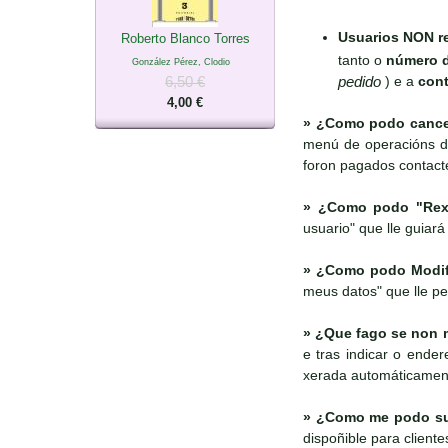
Usuarios NON re
Roberto Blanco Torres
tanto o
número 
González Pérez, Clodio
pedido
) e a
cont
6,50 €
4,00 €
»
¿Como podo cancel
menú de operacións di
foron pagados contact
»
¿Como podo "Rexi
usuario" que lle guiará
»
¿Como podo Modific
meus datos" que lle pe
»
¿Que fago se non m
e tras indicar o ende
xerada automáticamen
»
¿Como me podo susc
dispoñible para client