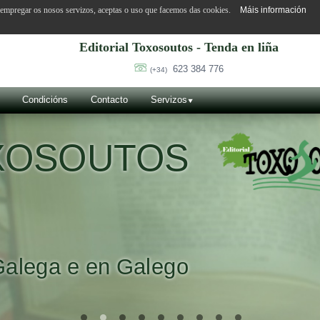
o empregar os nosos servizos, aceptas o uso que facemos das cookies.
Máis información
Editorial Toxosoutos - Tenda en liña
623 384 776
(+34)
Condicións
Contacto
Servizos
OXOSOUTOS
Galega e en Galego