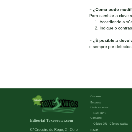
»
¿Como podo modific
Para cambiar a clave s
Accediendo a súa 
Indique o contras
»
¿É posible a devol
e sempre por defectos 
Comezo
Empresa
Onde estamos
Ruta XPS
Contacto
Editorial Toxosoutos.com
Código QR - Cáptura rápida
C/ Cruceiro do Rego, 2 - Obre -
Novas