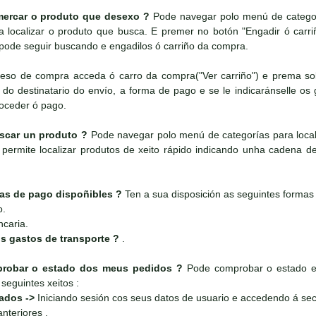
ercar o produto que desexo ?
Pode navegar polo menú de categorí
 localizar o produto que busca. E premer no botón "Engadir ó carr
pode seguir buscando e engadilos ó carriño da compra.
ceso de compra acceda ó carro da compra("Ver carriño") e prema sobr
do destinatario do envío, a forma de pago e se le indicaránselle os g
roceder ó pago.
car un produto ?
Pode navegar polo menú de categorías para local
permite localizar produtos de xeito rápido indicando unha cadena de 
as de pago dispoñibles ?
Ten a sua disposición as seguintes formas
o.
ncaria.
s gastos de transporte ?
.
obar o estado dos meus pedidos ?
Pode comprobar o estado e 
seguintes xeitos :
rados ->
Iniciando sesión cos seus datos de usuario e accedendo á sec
nteriores .