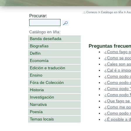
::
Comezo
>
Catálogo en liña
>
Ax
Procurar:
Catálogo en liña:
Banda deseñada
Preguntas frecuen
Biografías
¿Como fago p
Delfín
¿Como se pod
Economía
¿Cales son as
Edición e tradución
¿Cal é o impo
Ensino
¿Como podo c
Fóra de Colección
¿Como podo c
¿Como podo "
Historia
¿Como podo Mo
Investigación
¿Que fago se
Narrativa
¿Como me podo
Poesía
¿Como podo mo
Temas locais
¿É posible a 