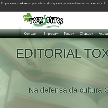
Empregamos
cookies
propias e de terceiros que nos permiten ofrecer os nosos servizos. A
Comezo
Empresa
Tenda
Clientes
Axuda
EDITORIAL T
Na defensa da cultura 