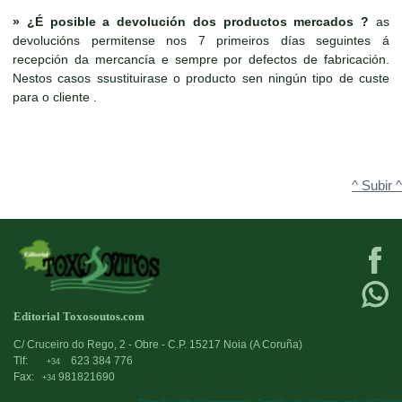
»
¿É posible a devolución dos productos mercados ?
as
devolucións permitense nos 7 primeiros días seguintes á
recepción da mercancía e sempre por defectos de fabricación.
Nestos casos ssustituirase o producto sen ningún tipo de custe
para o cliente .
^ Subir ^
Editorial Toxosoutos.com
C/ Cruceiro do Rego, 2 - Obre - C.P. 15217 Noia (A Coruña)
Tlf:
623 384 776
+34
Fax:
981821690
+34