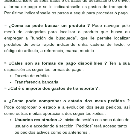
Solicitaránselle os seus datos e os datos do destinatario do envío,
a forma de pago e se le indicaránselle os gastos de transporte.
Por último indicaránselle os pasos a seguir para proceder ó pago.
»
¿Como se pode buscar un produto ?
Pode navegar polo
menú de categorías para localizar o produto que busca ou
empregar a "función de búsqueda", que lle permite localizar
produtos de xeito rápido indicando unha cadena de texto, o
código do artículo, a referencia, marca, modelo...
»
¿Cales son as formas de pago dispoñibles ?
Ten a sua
disposición as seguintes formas de pago :
Tarxeta de crédito.
Transferencia bancaria.
»
¿Cal é o importe dos gastos de transporte ?
.
»
¿Como podo comprobar o estado dos meus pedidos ?
Pode comprobar o estado e a evolución dos seus pedidos, así
como outras moitas operacións dos seguintes xeitos :
Usuarios rexistrados ->
Iniciando sesión cos seus datos de
usuario e accedendo á sección "Pedidos" terá acceso tanto
ós pedidos activos como ós anteriores .