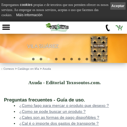
Empregamos
cookies
propias e de terceiros que nos permiten ofrecer os nosos
Aceptar
servizos. Ao empregar os nosos servizos, aceptas o uso que facemos das
cookies.
Máis información
0
VILA SUÁREZ
.
::
Comezo
>
Catálogo en liña
>
Axuda
Axuda - Editorial Toxosoutos.com.
Preguntas frecuentes - Guía de uso.
¿Como fago para mercar o produto que desexo ?
¿Como se pode buscar un produto ?
¿Cales son as formas de pago dispoñibles ?
¿Cal é o importe dos gastos de transporte ?