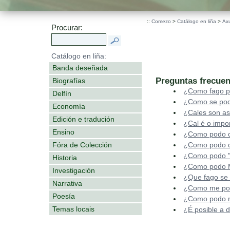
.
::
Comezo
>
Catálogo en liña
>
Ax
Procurar:
Catálogo en liña:
Banda deseñada
Preguntas frecuen
Biografías
¿Como fago p
Delfín
¿Como se pod
Economía
¿Cales son as
Edición e tradución
¿Cal é o impo
Ensino
¿Como podo c
Fóra de Colección
¿Como podo c
¿Como podo "
Historia
¿Como podo Mo
Investigación
¿Que fago se
Narrativa
¿Como me podo
Poesía
¿Como podo mo
Temas locais
¿É posible a 