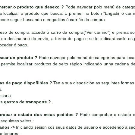
ercar o produto que desexo ?
Pode navegar polo menú de categorí
 localizar o produto que busca. E premer no botón "Engadir ó carr
pode seguir buscando e engadilos ó carriño da compra.
ceso de compra acceda ó carro da compra("Ver carriño") e prema sobr
do destinatario do envío, a forma de pago e se le indicaránselle os g
roceder ó pago.
car un produto ?
Pode navegar polo menú de categorías para local
permite localizar produtos de xeito rápido indicando unha cadena de 
as de pago dispoñibles ?
Ten a sua disposición as seguintes formas
o.
ncaria.
s gastos de transporte ?
.
obar o estado dos meus pedidos ?
Pode comprobar o estado e 
seguintes xeitos :
rados ->
Iniciando sesión cos seus datos de usuario e accedendo á sec
nteriores .