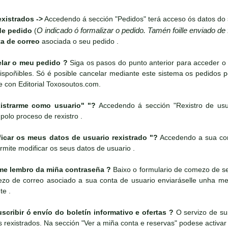
xistrados ->
Accedendo á sección "Pedidos" terá acceso ós datos do 
O indicado ó formalizar o pedido. Tamén foille enviado de
de pedido
(
a de correo
asociada o seu pedido .
ar o meu pedido ?
Siga os pasos do punto anterior para acceder o
spoñibles. Só é posible cancelar mediante este sistema os pedidos 
e con Editorial Toxosoutos.com.
strarme como usuario" "?
Accedendo á sección "Rexistro de usu
 polo proceso de rexistro .
ar os meus datos de usuario rexistrado "?
Accedendo a sua cont
rmite modificar os seus datos de usuario .
e lembro da miña contraseña ?
Baixo o formulario de comezo de ses
rezo de correo asociado a sua conta de usuario enviaráselle unha 
te .
ribir ó envío do boletín informativo e ofertas ?
O servizo de sus
es rexistrados. Na sección "Ver a miña conta e reservas" podese activar