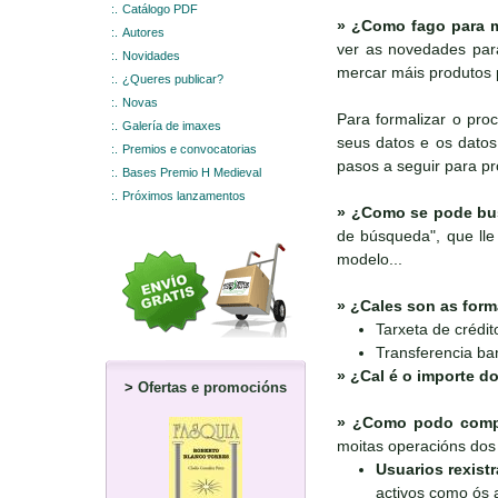
:.
Catálogo PDF
»
¿Como fago para m
:.
Autores
ver as novedades para
:.
Novidades
mercar máis produtos 
:.
¿Queres publicar?
:.
Novas
Para formalizar o pro
:.
Galería de imaxes
seus datos e os datos 
:.
Premios e convocatorias
pasos a seguir para p
:.
Bases Premio H Medieval
:.
Próximos lanzamentos
»
¿Como se pode bus
de búsqueda", que lle 
modelo...
»
¿Cales son as form
Tarxeta de crédit
Transferencia ba
»
¿Cal é o importe do
>
Ofertas e promocións
»
¿Como podo compr
moitas operacións dos 
Usuarios rexist
activos como ós a