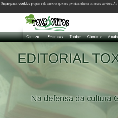
Empregamos
cookies
propias e de terceiros que nos permiten ofrecer os nosos servizos. A
Comezo
Empresa
Tenda
Clientes
Axuda