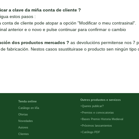
ar a clave da miña conta de cliente ?
igua estos pasos :
conta de cliente pode atopar a opción "Modificar o meu contrasinal".
inal anterior e o novo e pulse continuar para confirmar o cambio
ución dos productos mercados ?
as devolucións permitense nos 7 p
de fabricación. Nestos casos ssustituirase o producto sen ningún tipo d
Outros productos e servizos
Tenda online
-
Queres publicar?
Catálogo en liña
-
Premios e convocatorias
Ofertas
-
Bases Premio Historia Medieval
Novedades
-
Próximos lanzamientos
Autores
-
Católogo PDF
Clientes