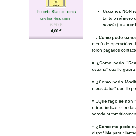
Usuarios NON re
Roberto Blanco Torres
tanto o
número 
González Pérez, Clodio
pedido
) e a
cont
6,50 €
4,00 €
»
¿Como podo cancel
menú de operacións di
foron pagados contact
»
¿Como podo "Rexi
usuario" que lle guiará
»
¿Como podo Modific
meus datos" que lle pe
»
¿Que fago se non m
e tras indicar o ende
xerada automáticamen
»
¿Como me podo susc
dispoñible para client