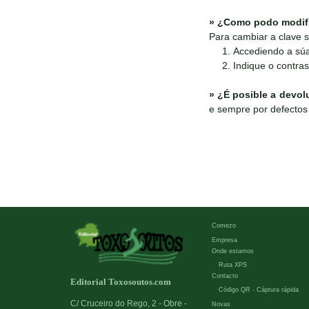
»
¿Como podo modific
Para cambiar a clave s
Accediendo a súa 
Indique o contras
»
¿É posible a devol
e sempre por defectos 
Comezo
Empresa
Onde estamos
Ruta XPS
Contacto
Editorial Toxosoutos.com
Código QR - Cáptura rápida
C/ Cruceiro do Rego, 2 - Obre -
Novas