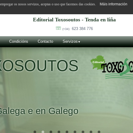
o empregar os nosos servizos, aceptas o uso que facemos das cookies.
Máis información
Editorial Toxosoutos - Tenda en liña
623 384 776
(+34)
Condicións
Contacto
Servizos
VILA SUÁ