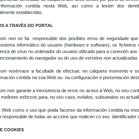
nformación contida nesta Web, así como a lesión dos dereito
almente establecidas.
OS A TRAVÉS DO PORTAL
.com non se fai responsable dos posibles erros de seguridade que
sistema informático do usuario (hardware e software), os fiche
nza de virus no ordenador do usuario utilizado para a conexión aos 
funcionamiento do navegador ou do uso de versións non actualizada
.com resérvase a facultade de efectuar, en calquera momento e se
ormación contida na súa Web ou na configuración e presentación dest
com non garante a inexistencia de erros no aceso á Web, no seu conti
mellores esforzos para, no seu caso, evitalos, subsanalos ou actuali
a Web como o uso que poida facerse da información contida na mes
á responsable de todas as accións que realicen co seu identificador 
E COOKIES