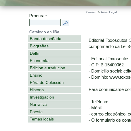
::
Comezo
>
Aviso Legal
Procurar:
Catálogo en liña:
Banda deseñada
Editorial Toxosoutos 
Biografías
cumprimento da Lei 34
Delfín
- Editorial Toxosoutos 
Economía
- CIF: B-15400062
Edición e tradución
- Domicilio social: ed
Ensino
- Dominio: www.toxo
Fóra de Colección
Para comunicarse con
Historia
Investigación
- Teléfono:
Narrativa
- Móbil:
Poesía
- correo electrónico:
Temas locais
- O formulario de cont