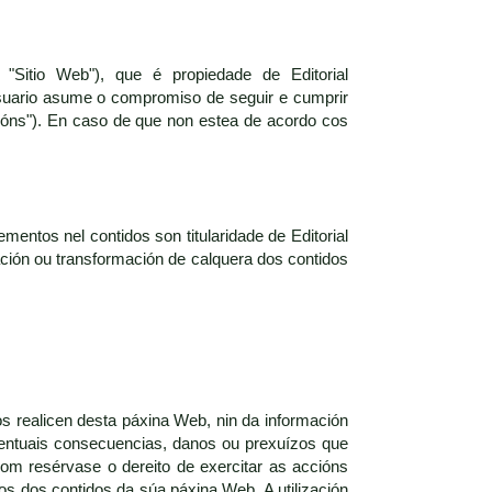
"Sitio Web"), que é propiedade de Editorial
suario asume o compromiso de seguir e cumprir
ións"). En caso de que non estea de acordo cos
mentos nel contidos son titularidade de Editorial
zación ou transformación de calquera dos contidos
os realicen desta páxina Web, nin da información
eventuais consecuencias, danos ou prexuízos que
com resérvase o dereito de exercitar as accións
ros dos contidos da súa páxina Web. A utilización