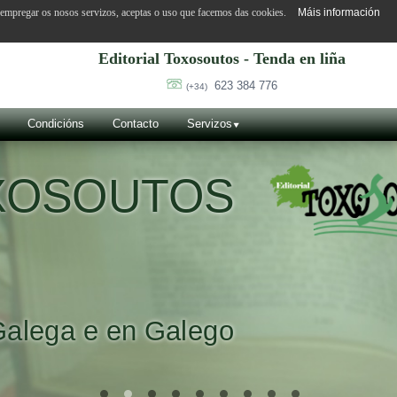
o empregar os nosos servizos, aceptas o uso que facemos das cookies.
Máis información
Editorial Toxosoutos - Tenda en liña
623 384 776
(+34)
Condicións
Contacto
Servizos
OXOSOUTOS
Galega e en Galego