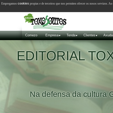
Empregamos
cookies
propias e de terceiros que nos permiten ofrecer os nosos servizos. A
Comezo
Empresa
Tenda
Clientes
Axuda
EDITORIAL T
Na defensa da cultura 