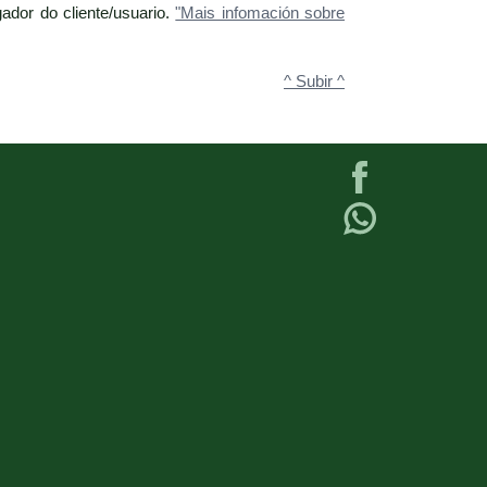
ador do cliente/usuario.
"Mais infomación sobre
^ Subir ^