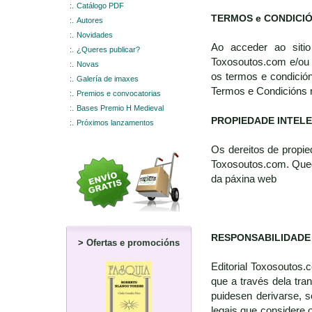
:.
Catálogo PDF
TERMOS e CONDICI
:.
Autores
:.
Novidades
Ao acceder ao sitio
:.
¿Queres publicar?
Toxosoutos.com e/ou 
:.
Novas
os termos e condición
:.
Galería de imaxes
Termos e Condicións 
:.
Premios e convocatorias
:.
Bases Premio H Medieval
PROPIEDADE INTEL
:.
Próximos lanzamentos
Os dereitos de propie
Toxosoutos.com. Queda
da páxina web
RESPONSABILIDADE
>
Ofertas e promocións
Editorial Toxosoutos.
que a través dela tra
puidesen derivarse, s
legais que considere o