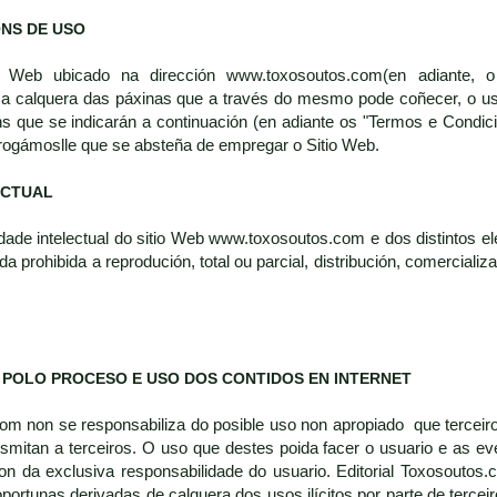
ÓNS DE USO
 Web ubicado na dirección www.toxosoutos.com(en adiante, o 
a calquera das páxinas que a través do mesmo pode coñecer, o u
s que se indicarán a continuación (en adiante os "Termos e Condic
rogámoslle que se absteña de empregar o Sitio Web.
ECTUAL
dade intelectual do sitio Web www.toxosoutos.com e dos distintos ele
 prohibida a reprodución, total ou parcial, distribución, comerciali
 POLO PROCESO E USO DOS CONTIDOS EN INTERNET
com non se responsabiliza do posible uso non apropiado que terceir
nsmitan a terceiros. O uso que destes poida facer o usuario e as 
on da exclusiva responsabilidade do usuario. Editorial Toxosoutos.
portunas derivadas de calquera dos usos ilícitos por parte de tercei