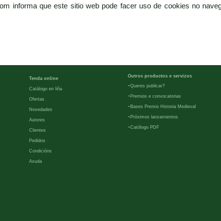
com informa que este sitio web pode facer uso de cookies no naveg
Outros productos e servizos
Tenda online
-
Queres publicar?
Catálogo en liña
-
Premios e convocatorias
Ofertas
-
Bases Premio Historia Medieval
Novedades
-
Próximos lanzamientos
Autores
-
Católogo PDF
Clientes
Pedidos
Condicións
Axuda