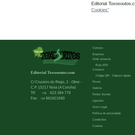
Editorial Toxosoutos.
Cookies"
Comezo
Empresa
Onde estamos
Ruta XPS
Contacto
Editorial Toxosoutos.com
Código QR - Cáptura rápida
C/ Cruceiro do Rego, 2 - Obre -
Novas
C.P. 15217 Noia (A Coruña)
Galería
Tlf:
623 384 776
+34
Redes Sociais
Fax:
981821690
+34
Ligazóns
Aviso Legal
Política de privacidade
Condicións
Cookies