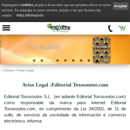
Empregamos
cookies
propias e de terceiros que nos permiten ofrecer os nosos
Aceptar
servizos. Ao empregar os nosos servizos, aceptas o uso que facemos das
cookies.
Máis información
0
VILA SUÁREZ
.
::
Comezo
>
Aviso Legal
Aviso Legal -Editorial Toxosoutos.com
Editorial Toxosoutos S.L. (en adiante Editorial Toxosoutos.com)
como responsable da marca para internet Editorial
Toxosoutos.com, en cumprimento da Lei 34/2002, de 11 de
xullo, de servizos da sociedade da información e comercio
electrónico, informa: