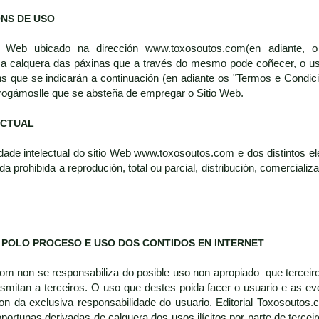
ÓNS DE USO
 Web ubicado na dirección www.toxosoutos.com(en adiante, o 
a calquera das páxinas que a través do mesmo pode coñecer, o u
s que se indicarán a continuación (en adiante os "Termos e Condic
rogámoslle que se absteña de empregar o Sitio Web.
ECTUAL
dade intelectual do sitio Web www.toxosoutos.com e dos distintos ele
 prohibida a reprodución, total ou parcial, distribución, comerciali
 POLO PROCESO E USO DOS CONTIDOS EN INTERNET
com non se responsabiliza do posible uso non apropiado que terceir
nsmitan a terceiros. O uso que destes poida facer o usuario e as 
on da exclusiva responsabilidade do usuario. Editorial Toxosoutos.
portunas derivadas de calquera dos usos ilícitos por parte de tercei