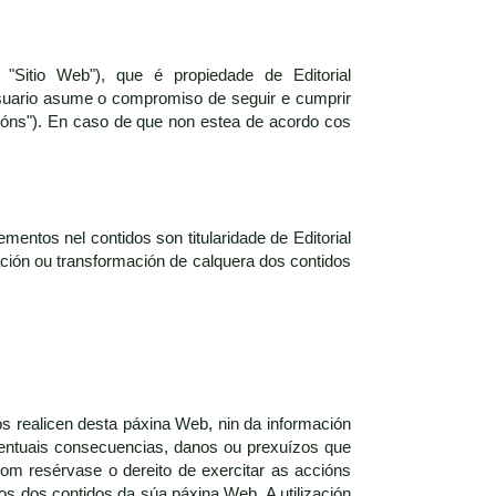
"Sitio Web"), que é propiedade de Editorial
suario asume o compromiso de seguir e cumprir
ións"). En caso de que non estea de acordo cos
mentos nel contidos son titularidade de Editorial
zación ou transformación de calquera dos contidos
os realicen desta páxina Web, nin da información
eventuais consecuencias, danos ou prexuízos que
com resérvase o dereito de exercitar as accións
ros dos contidos da súa páxina Web. A utilización