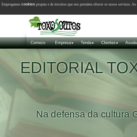
Empregamos
cookies
propias e de terceiros que nos permiten ofrecer os nosos servizos. A
Comezo
Empresa
Tenda
Clientes
Axuda
V