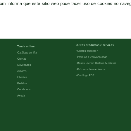
com informa que este sitio web pode facer uso de cookies no naveg
Outros productos e servizos
Tenda online
-
Queres publicar?
Catálogo en liña
-
Premios e convocatorias
Ofertas
-
Bases Premio Historia Medieval
Novedades
-
Próximos lanzamientos
Autores
-
Católogo PDF
Clientes
Pedidos
Condicións
Axuda