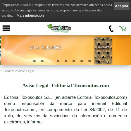
Empregamos
cookies
propias e de terceiros que nos permiten ofrecer os nosos
Aceptar
servizos. Ao empregar os nosos servizos, aceptas o uso que facemos das
cookies.
Máis información
0
VILA SUÁREZ
.
::
Comezo
>
Aviso Legal
Aviso Legal -Editorial Toxosoutos.com
Editorial Toxosoutos S.L. (en adiante Editorial Toxosoutos.com)
como responsable da marca para internet Editorial
Toxosoutos.com, en cumprimento da Lei 34/2002, de 11 de
xullo, de servizos da sociedade da información e comercio
electrónico, informa: