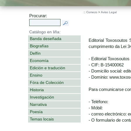
::
Comezo
>
Aviso Legal
Procurar:
Catálogo en liña:
Banda deseñada
Editorial Toxosoutos 
Biografías
cumprimento da Lei 34
Delfín
- Editorial Toxosoutos 
Economía
- CIF: B-15400062
Edición e tradución
- Domicilio social: ed
Ensino
- Dominio: www.toxo
Fóra de Colección
Para comunicarse con
Historia
Investigación
- Teléfono:
Narrativa
- Móbil:
Poesía
- correo electrónico:
Temas locais
- O formulario de cont