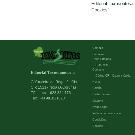
Editorial Toxosoutos.
Cookies"
Comezo
Empresa
Onde estamos
Ruta XPS
Contacto
Editorial Toxosoutos.com
Código QR - Cáptura rápida
C/ Cruceiro do Rego, 2 - Obre -
Novas
C.P. 15217 Noia (A Coruña)
Galería
Tlf:
623 384 776
+34
Redes Sociais
Fax:
981821690
+34
Ligazóns
Aviso Legal
Política de privacidade
Condicións
Cookies