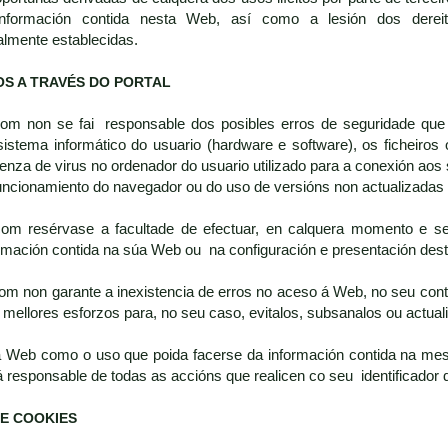
nformación contida nesta Web, así como a lesión dos dereito
almente establecidas.
OS A TRAVÉS DO PORTAL
.com non se fai responsable dos posibles erros de seguridade que
sistema informático do usuario (hardware e software), os fiche
nza de virus no ordenador do usuario utilizado para a conexión aos 
funcionamiento do navegador ou do uso de versións non actualizada
.com resérvase a facultade de efectuar, en calquera momento e se
ormación contida na súa Web ou na configuración e presentación dest
com non garante a inexistencia de erros no aceso á Web, no seu conti
mellores esforzos para, no seu caso, evitalos, subsanalos ou actuali
a Web como o uso que poida facerse da información contida na mes
á responsable de todas as accións que realicen co seu identificador 
E COOKIES