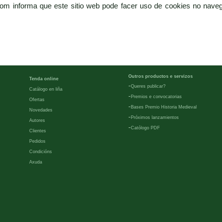
com informa que este sitio web pode facer uso de cookies no naveg
Outros productos e servizos
Tenda online
-
Queres publicar?
Catálogo en liña
-
Premios e convocatorias
Ofertas
-
Bases Premio Historia Medieval
Novedades
-
Próximos lanzamientos
Autores
-
Católogo PDF
Clientes
Pedidos
Condicións
Axuda