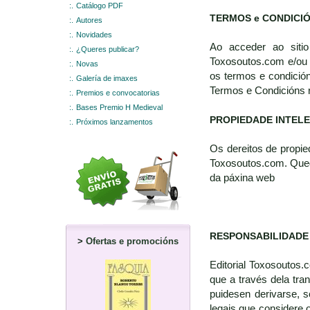
:.
Catálogo PDF
TERMOS e CONDICI
:.
Autores
:.
Novidades
Ao acceder ao sitio
:.
¿Queres publicar?
Toxosoutos.com e/ou 
:.
Novas
os termos e condición
:.
Galería de imaxes
Termos e Condicións 
:.
Premios e convocatorias
:.
Bases Premio H Medieval
PROPIEDADE INTEL
:.
Próximos lanzamentos
Os dereitos de propie
Toxosoutos.com. Queda
da páxina web
RESPONSABILIDADE
>
Ofertas e promocións
Editorial Toxosoutos.
que a través dela tra
puidesen derivarse, s
legais que considere o