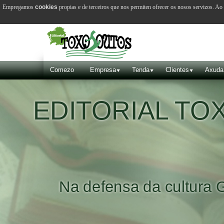
Empregamos
cookies
propias e de terceiros que nos permiten ofrecer os nosos servizos. A
Comezo
Empresa
Tenda
Clientes
Axuda
EDITORIAL T
Na defensa da cultura 