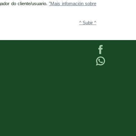
ador do cliente/usuario.
"Mais infomación sobre
^ Subir ^