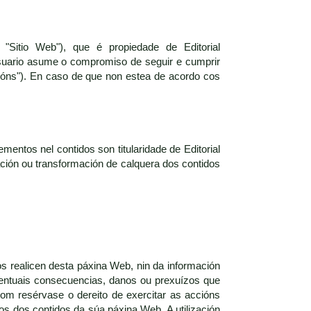
"Sitio Web"), que é propiedade de Editorial
suario asume o compromiso de seguir e cumprir
ións"). En caso de que non estea de acordo cos
mentos nel contidos son titularidade de Editorial
zación ou transformación de calquera dos contidos
os realicen desta páxina Web, nin da información
eventuais consecuencias, danos ou prexuízos que
com resérvase o dereito de exercitar as accións
ros dos contidos da súa páxina Web. A utilización