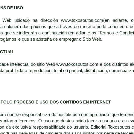
ÓNS DE USO
 Web ubicado na dirección www.toxosoutos.com(en adiante, o 
a calquera das páxinas que a través do mesmo pode coñecer, o u
s que se indicarán a continuación (en adiante os "Termos e Condic
rogámoslle que se absteña de empregar o Sitio Web.
ECTUAL
dade intelectual do sitio Web www.toxosoutos.com e dos distintos ele
 prohibida a reprodución, total ou parcial, distribución, comerciali
 POLO PROCESO E USO DOS CONTIDOS EN INTERNET
com non se responsabiliza do posible uso non apropiado que terceir
nsmitan a terceiros. O uso que destes poida facer o usuario e as 
on da exclusiva responsabilidade do usuario. Editorial Toxosoutos.
portunas derivadas de calquera dos usos ilícitos por parte de tercei