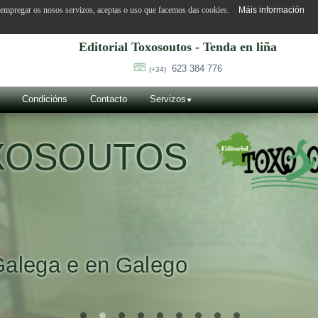
o empregar os nosos servizos, aceptas o uso que facemos das cookies.
Máis información
Editorial Toxosoutos - Tenda en liña
623 384 776
(+34)
Condicións
Contacto
Servizos
OXOSOUTOS
Galega e en Galego