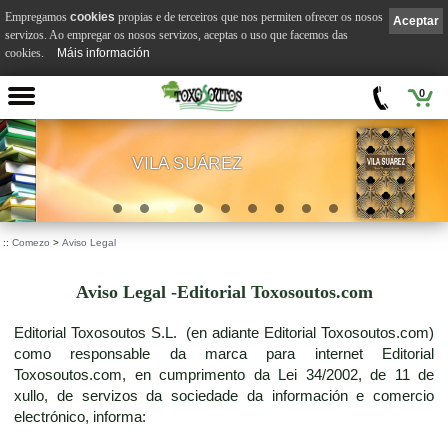
Empregamos
cookies
propias e de terceiros que nos permiten ofrecer os nosos
Aceptar
servizos. Ao empregar os nosos servizos, aceptas o uso que facemos das
cookies.
Máis información
0
VILA SUÁREZ
.
::
Comezo
>
Aviso Legal
Aviso Legal -Editorial Toxosoutos.com
Editorial Toxosoutos S.L. (en adiante Editorial Toxosoutos.com)
como responsable da marca para internet Editorial
Toxosoutos.com, en cumprimento da Lei 34/2002, de 11 de
xullo, de servizos da sociedade da información e comercio
electrónico, informa: