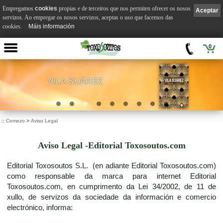
Empregamos
cookies
propias e de terceiros que nos permiten ofrecer os nosos
Aceptar
servizos. Ao empregar os nosos servizos, aceptas o uso que facemos das
cookies.
Máis información
0
VILA SUÁREZ
.
::
Comezo
>
Aviso Legal
Aviso Legal -Editorial Toxosoutos.com
Editorial Toxosoutos S.L. (en adiante Editorial Toxosoutos.com)
como responsable da marca para internet Editorial
Toxosoutos.com, en cumprimento da Lei 34/2002, de 11 de
xullo, de servizos da sociedade da información e comercio
electrónico, informa: