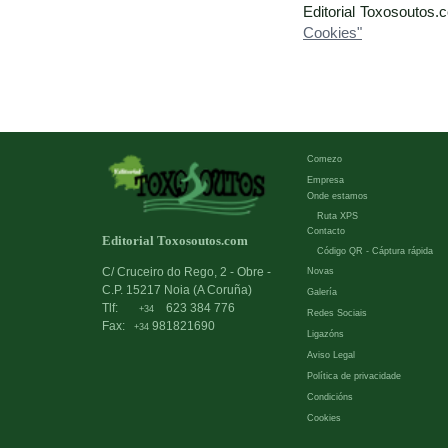
Editorial Toxosoutos.
Cookies"
Comezo
Empresa
Onde estamos
Ruta XPS
Contacto
Editorial Toxosoutos.com
Código QR - Cáptura rápida
C/ Cruceiro do Rego, 2 - Obre -
Novas
C.P. 15217 Noia (A Coruña)
Galería
Tlf:
623 384 776
+34
Redes Sociais
Fax:
981821690
+34
Ligazóns
Aviso Legal
Política de privacidade
Condicións
Cookies