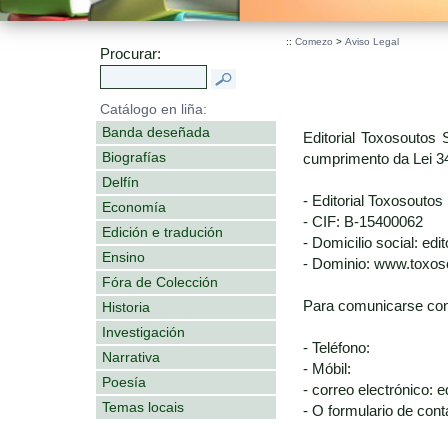
.
::
Comezo
>
Aviso Legal
Procurar:
Catálogo en liña:
Banda deseñada
Editorial Toxosoutos 
Biografías
cumprimento da Lei 34
Delfín
- Editorial Toxosoutos 
Economía
- CIF: B-15400062
Edición e tradución
- Domicilio social: ed
Ensino
- Dominio: www.toxo
Fóra de Colección
Para comunicarse con
Historia
Investigación
- Teléfono:
Narrativa
- Móbil:
Poesía
- correo electrónico:
Temas locais
- O formulario de cont