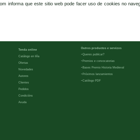
com informa que este sitio web pode facer uso de cookies no naveg
Outros productos e servizos
Tenda online
-
Queres publicar?
Catálogo en liña
-
Premios e convocatorias
Ofertas
-
Bases Premio Historia Medieval
Novedades
-
Próximos lanzamientos
Autores
-
Católogo PDF
Clientes
Pedidos
Condicións
Axuda