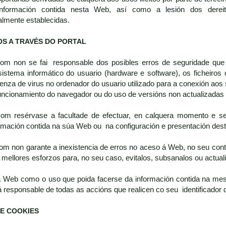
nformación contida nesta Web, así como a lesión dos dereito
almente establecidas.
OS A TRAVÉS DO PORTAL
.com non se fai responsable dos posibles erros de seguridade que
sistema informático do usuario (hardware e software), os fiche
nza de virus no ordenador do usuario utilizado para a conexión aos 
funcionamiento do navegador ou do uso de versións non actualizada
.com resérvase a facultade de efectuar, en calquera momento e se
ormación contida na súa Web ou na configuración e presentación dest
com non garante a inexistencia de erros no aceso á Web, no seu conti
mellores esforzos para, no seu caso, evitalos, subsanalos ou actuali
a Web como o uso que poida facerse da información contida na mes
á responsable de todas as accións que realicen co seu identificador 
E COOKIES