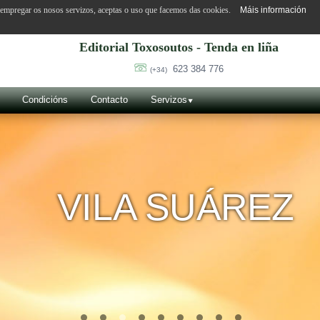
o empregar os nosos servizos, aceptas o uso que facemos das cookies.
Máis información
Editorial Toxosoutos - Tenda en liña
623 384 776
(+34)
Condicións
Contacto
Servizos
SUÁREZ