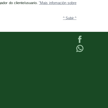
ador do cliente/usuario.
"Mais infomación sobre
^ Subir ^