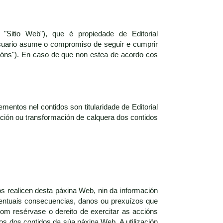
"Sitio Web"), que é propiedade de Editorial
suario asume o compromiso de seguir e cumprir
ións"). En caso de que non estea de acordo cos
mentos nel contidos son titularidade de Editorial
zación ou transformación de calquera dos contidos
os realicen desta páxina Web, nin da información
eventuais consecuencias, danos ou prexuízos que
com resérvase o dereito de exercitar as accións
ros dos contidos da súa páxina Web. A utilización