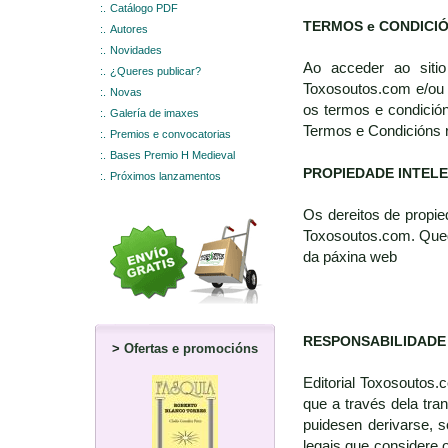
:.
Catálogo PDF
TERMOS e CONDICI
:.
Autores
:.
Novidades
Ao acceder ao sitio
:.
¿Queres publicar?
Toxosoutos.com e/ou 
:.
Novas
os termos e condición
:.
Galería de imaxes
Termos e Condicións 
:.
Premios e convocatorias
:.
Bases Premio H Medieval
PROPIEDADE INTEL
:.
Próximos lanzamentos
Os dereitos de propie
Toxosoutos.com. Queda
da páxina web
RESPONSABILIDADE
>
Ofertas e promocións
Editorial Toxosoutos.
que a través dela tra
puidesen derivarse, s
legais que considere o