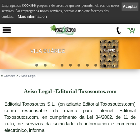
Empregamos
cookies
propias e de terceiros que nos permiten ofrecer os nosos
Aceptar
servizos. Ao empregar os nosos servizos, aceptas o uso que facemos das
cookies.
Máis información
0
VILA SUÁREZ
.
::
Comezo
>
Aviso Legal
Aviso Legal -Editorial Toxosoutos.com
Editorial Toxosoutos S.L. (en adiante Editorial Toxosoutos.com)
como responsable da marca para internet Editorial
Toxosoutos.com, en cumprimento da Lei 34/2002, de 11 de
xullo, de servizos da sociedade da información e comercio
electrónico, informa: