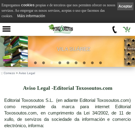
Empregamos
cookies
propias e de terceiros que nos permiten ofrecer os nosos
Aceptar
servizos. Ao empregar os nosos servizos, aceptas o uso que facemos das
cookies.
Máis información
0
VILA SUÁREZ
.
::
Comezo
>
Aviso Legal
Aviso Legal -Editorial Toxosoutos.com
Editorial Toxosoutos S.L. (en adiante Editorial Toxosoutos.com)
como responsable da marca para internet Editorial
Toxosoutos.com, en cumprimento da Lei 34/2002, de 11 de
xullo, de servizos da sociedade da información e comercio
electrónico, informa: