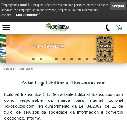
Empregamos
cookies
propias e de terceiros que nos permiten ofrecer os nosos
Aceptar
servizos. Ao empregar os nosos servizos, aceptas o uso que facemos das
cookies.
Máis información
0
VILA SUÁREZ
.
::
Comezo
>
Aviso Legal
Aviso Legal -Editorial Toxosoutos.com
Editorial Toxosoutos S.L. (en adiante Editorial Toxosoutos.com)
como responsable da marca para internet Editorial
Toxosoutos.com, en cumprimento da Lei 34/2002, de 11 de
xullo, de servizos da sociedade da información e comercio
electrónico, informa: