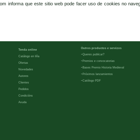
com informa que este sitio web pode facer uso de cookies no naveg
Outros productos e servizos
Tenda online
-
Queres publicar?
Catálogo en liña
-
Premios e convocatorias
Ofertas
-
Bases Premio Historia Medieval
Novedades
-
Próximos lanzamientos
Autores
-
Católogo PDF
Clientes
Pedidos
Condicións
Axuda