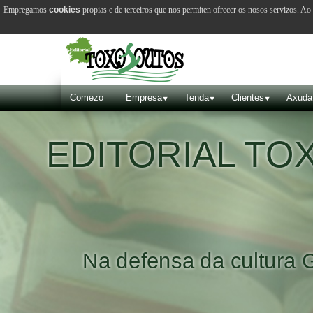
Empregamos
cookies
propias e de terceiros que nos permiten ofrecer os nosos servizos. A
Comezo
Empresa
Tenda
Clientes
Axuda
EDITORIAL T
Na defensa da cultura 