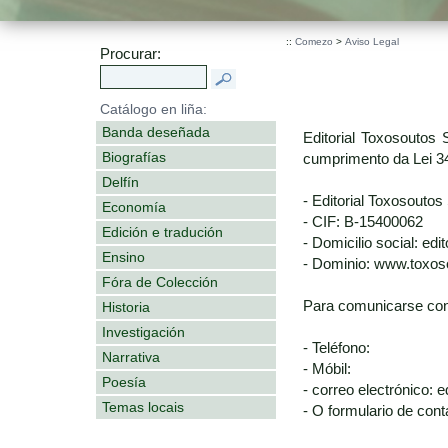
::
Comezo
>
Aviso Legal
Procurar:
Catálogo en liña:
Banda deseñada
Editorial Toxosoutos 
Biografías
cumprimento da Lei 34
Delfín
- Editorial Toxosoutos 
Economía
- CIF: B-15400062
Edición e tradución
- Domicilio social: ed
Ensino
- Dominio: www.toxo
Fóra de Colección
Para comunicarse con
Historia
Investigación
- Teléfono:
Narrativa
- Móbil:
Poesía
- correo electrónico:
Temas locais
- O formulario de cont