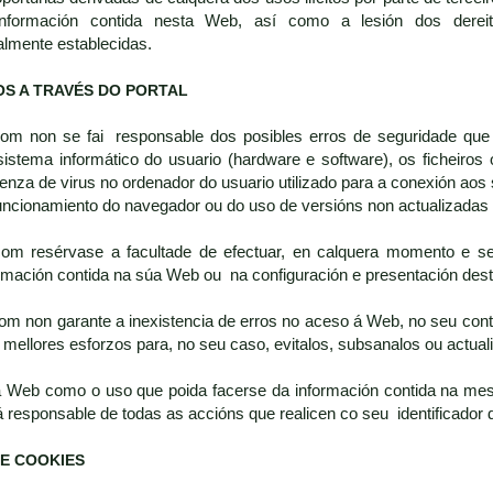
nformación contida nesta Web, así como a lesión dos dereito
almente establecidas.
OS A TRAVÉS DO PORTAL
.com non se fai responsable dos posibles erros de seguridade que
sistema informático do usuario (hardware e software), os fiche
nza de virus no ordenador do usuario utilizado para a conexión aos 
funcionamiento do navegador ou do uso de versións non actualizada
.com resérvase a facultade de efectuar, en calquera momento e se
ormación contida na súa Web ou na configuración e presentación dest
com non garante a inexistencia de erros no aceso á Web, no seu conti
mellores esforzos para, no seu caso, evitalos, subsanalos ou actuali
a Web como o uso que poida facerse da información contida na mes
á responsable de todas as accións que realicen co seu identificador 
E COOKIES