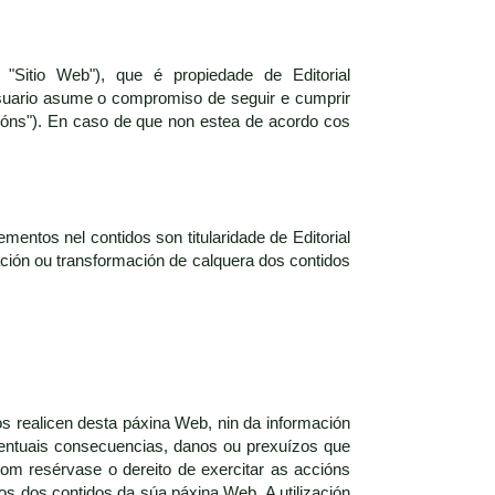
"Sitio Web"), que é propiedade de Editorial
suario asume o compromiso de seguir e cumprir
ións"). En caso de que non estea de acordo cos
mentos nel contidos son titularidade de Editorial
zación ou transformación de calquera dos contidos
os realicen desta páxina Web, nin da información
eventuais consecuencias, danos ou prexuízos que
com resérvase o dereito de exercitar as accións
ros dos contidos da súa páxina Web. A utilización