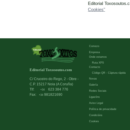
Editorial Toxosoutos.
Cookies"
Comezo
Empresa
Onde estamos
Ruta XPS
Contacto
Editorial Toxosoutos.com
Código QR - Cáptura rápida
C/ Cruceiro do Rego, 2 - Obre -
Novas
C.P. 15217 Noia (A Coruña)
Galería
Tlf:
623 384 776
+34
Redes Sociais
Fax:
981821690
+34
Ligazóns
Aviso Legal
Política de privacidade
Condicións
Cookies