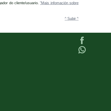
ador do cliente/usuario.
"Mais infomación sobre
^ Subir ^