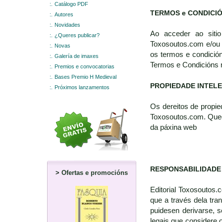
:.
Catálogo PDF
TERMOS e CONDICI
:.
Autores
:.
Novidades
Ao acceder ao sitio
:.
¿Queres publicar?
Toxosoutos.com e/ou 
:.
Novas
os termos e condición
:.
Galería de imaxes
Termos e Condicións 
:.
Premios e convocatorias
:.
Bases Premio H Medieval
PROPIEDADE INTEL
:.
Próximos lanzamentos
Os dereitos de propie
Toxosoutos.com. Queda
da páxina web
RESPONSABILIDADE
>
Ofertas e promocións
Editorial Toxosoutos.
que a través dela tra
puidesen derivarse, s
legais que considere o