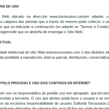
ÓNS DE USO
 Web ubicado na dirección www.toxosoutos.com(en adiante, o 
a calquera das páxinas que a través do mesmo pode coñecer, o u
s que se indicarán a continuación (en adiante os "Termos e Condic
rogámoslle que se absteña de empregar o Sitio Web.
ECTUAL
dade intelectual do sitio Web www.toxosoutos.com e dos distintos ele
 prohibida a reprodución, total ou parcial, distribución, comerciali
 POLO PROCESO E USO DOS CONTIDOS EN INTERNET
com non se responsabiliza do posible uso non apropiado que terceir
nsmitan a terceiros. O uso que destes poida facer o usuario e as 
on da exclusiva responsabilidade do usuario. Editorial Toxosoutos.
portunas derivadas de calquera dos usos ilícitos por parte de tercei