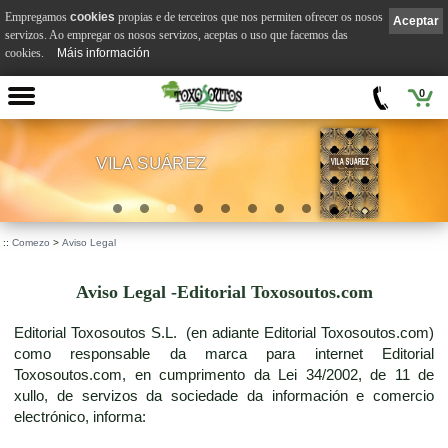
Empregamos
cookies
propias e de terceiros que nos permiten ofrecer os nosos
Aceptar
servizos. Ao empregar os nosos servizos, aceptas o uso que facemos das
cookies.
Máis información
0
VILA SUÁREZ
.
::
Comezo
>
Aviso Legal
Aviso Legal -Editorial Toxosoutos.com
Editorial Toxosoutos S.L. (en adiante Editorial Toxosoutos.com)
como responsable da marca para internet Editorial
Toxosoutos.com, en cumprimento da Lei 34/2002, de 11 de
xullo, de servizos da sociedade da información e comercio
electrónico, informa: