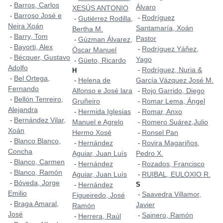
Barros, Carlos
-
Álvaro
XESÚS ANTONIO
Barroso José e
-
Rodríguez
-
Gutiérrez Rodilla,
-
Neira Xoán
Santamaría, Xoán
Bertha M.
Barry, Tom
-
Pastor
Gúzman Álvarez,
-
Bayorti, Alex
-
Rodríguez Yáñez,
-
Óscar Manuel
Bécquer, Gustavo
-
Yago
Güeto, Ricardo
-
Adolfo
Rodríguez, Nuria &
-
H
Bel Ortega,
-
Helena de
García Vázquez José M.
-
Fernando
Alfonso e José lara
Rojo Garrido, Diego
-
Bellón Tenreiro,
-
Gruñeiro
Romar Lema, Ángel
-
Alejandra
Hermida Iglesias
Romar, Anxo
-
-
Bernández Vilar,
-
Manuel e Agrelo
Romero Suárez,Julio
-
Xoán
Hermo Xosé
Ronsel Pan
-
Blanco Blanco,
-
Hernández
Rovira Magariños,
-
-
Concha
Aguiar, Juan Luís
Pedro X.
Blanco, Carmen
-
Hernández
Rozados, Francisco
-
-
Blanco, Ramón
-
Aguiar, Juan Luís
RUIBAL, EULOXIO R.
-
Bóveda, Jorge
-
Hernández
S
-
Emilio
Saavedra Villamor,
-
Figueiredo, José
Braga Amaral,
-
Javier
Ramón
José
Sainero, Ramón
-
Herrera, Raúl
-