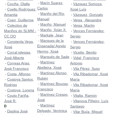
Marín Suarez,
-
Cociña, Olalla
Vázquez Somoza,
-
-
Carlos
Coello Rodríguez,
Xosé Luís
-
Mariño del Río,
-
Amantia
Vázquez, Gonzalo
-
Manuel
Coen, Guillerme
Veiga , Alexandre
-
-
Mariño, Manuel
-
Colectivo de
Veiga, Martín
-
-
Mariño, Xoán X.
-
Mariños do SLMM -
Vences Fernández,
-
Markale, Jean
-
CC.OO
Sergio
Marques de la
-
Constenla Vega,
Vences Fernández,
-
-
Ensenada/ Agrelo
Xosé
Sergio
Hermo, Xosé
Corral iglesias,
Vicetto, Benito
-
-
Marqués de Sade
-
José Alberte
Vidal, Francisco
-
Martínez
-
Correas Arias,
Antonio
-
Abelleira, Xosé
José Francisco
Vila Pérez, Suso
-
Martínez Alonso,
-
Costa, Alfonso
Vila Ribadomar, Xosé
-
-
Rubén
Costoya Santos,
María
-
Martínez Bouzas,
-
Rodrigo
Vila Ribadomar, Xosé
-
Francisco
Costoya, Lorena
María
-
Martínez Crespo,
-
Couto Fariña,
Vilalta, Ramón
-
-
José
José R.
Vilanova Piñeiro, Luís
-
Martínez
-
D
Santiago
Delgado, Verónica
Dasilva,José
-
Vilar Bujía, Miguel
-