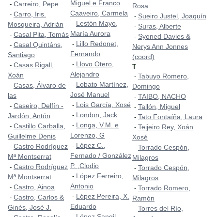
Miguel e Franco
Carreiro, Pepe
-
Rosa
Caaveiro, Carmela
Carro, Iris.
-
Sueiro Justel, Joaquín
-
Lestón Mayo,
-
Mosqueira, Adrián
Suras, Alberte
-
María Aurora
Casal Pita, Tomás
-
Syoned Davies &
-
Lillo Redonet,
-
Casal Quintáns,
-
Nerys Ann Jonnes
Fernando
Santiago
(coord)
Llovo Otero,
-
Casas Rigall,
-
T
Alejandro
Xoán
Tabuyo Romero,
-
Lobato Martínez,
-
Casas, Álvaro de
-
Domingo
José Manuel
las
TAIBO, NACHO
-
Lois García, Xosé
-
Caseiro, Delfín -
-
Tallón, Miguel
-
London, Jack
-
Jardón, Antón
Tato Fontaíña, Laura
-
Longa, V.M. e
-
Castillo Carballa,
-
Teijeiro Rey, Xoán
-
Lorenzo, G
Guillelme Denis
Xosé
López C.,
-
Castro Rodríguez
-
Torrado Cespón,
-
Fernado / González
Mª Montserrat
Milagros
P. ,Clodio
Castro Rodríguez
-
Torrado Cespón,
-
López Ferreiro,
-
Mª Montserrat
Milagros
Antonio
Castro, Ainoa
-
Torrado Romero,
-
López Pereira, X.
-
Castro, Carlos &
-
Ramón
Eduardo
Ginés, José J.
Torres del Río,
-
López Sangil,
-