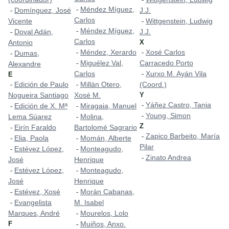
Méndez Míguez,
-
Domínguez, José
J.J.
-
Carlos
Vicente
Wittgenstein, Ludwig
-
Méndez Míguez,
-
Doval Adán,
J.J.
-
Carlos
Antonio
X
Méndez, Xerardo
Xosé Carlos
-
-
Dumas,
-
Miguélez Val,
Carracedo Porto
-
Alexandre
Carlos
Xurxo M. Ayán Vila
-
E
Edición de Paulo
Millán Otero,
(Coord.)
-
-
Nogueira Santiago
Xosé M.
Y
Yáñez Castro, Tania
-
Edición de X. Mª
Miragaia, Manuel
-
-
Young, Simon
-
Lema Súarez
Molina,
-
Z
Eirín Faraldo
Bartolomé Sagrario
-
Zapico Barbeito, María
-
Elia, Paola
Momán, Alberte
-
-
Pilar
Estévez López,
Monteagudo,
-
-
Zinato Andrea
-
José
Henrique
Estévez López,
Monteagudo,
-
-
José
Henrique
Estévez, Xosé
Morán Cabanas,
-
-
Evangelista
M. Isabel
-
Marques, André
Mourelos, Lolo
-
F
Muiños, Anxo.
-