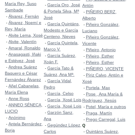
María Rey, Suso
García Oro, José
-
Antón
Sambade
& Portela Silva, Mª
PIÑEIRO BERZ,
-
Álvarez, Fernán
-
José
Alberto
Álvarez, Noemí e
-
García Quintáns,
-
Piñeiro González,
-
Rey, María
Modesto e García
Luciano
Alvite Lema, Xosé
-
Centeno, Nieves
Piñeiro González,
-
Alvite, Valentín
-
García Quintela,
-
Vicente
Amaral, Ronaldo
-
Marco V.
Piñeiro, Antonio
-
Anasagasti, Iñaki
-
García Suárez,
-
Piñeiro, Esther
-
e Estévez, José
Xoán F.
Piñeiro, Esther
-
Andrea Suárez
-
García Tato &
-
PIÑEIRO, VICENTE
-
Baquero e César
Suárez, Ana Mª.
Píriz Calvo, Antón e
-
Fernández Álvarez
García Vidal,
-
Xosé
Añel Cabanelas,
-
Pedro
Portela, Max
-
María Elena
García, Celso
-
Pose , Ana María &
-
Anne Ross
-
García, Xosé Lois
-
Rodríguez, Xesús
ANNEO SÉNECA,
-
García, Xosé Lois
-
Potel, María e outros
-
LUCIO
Garzón Sanz,
-
Praga, Martín
-
Anónimo
-
Ana
Prego Carregal, Luis
-
Antela Bernárdez,
-
Gegúndez López,
-
Q
Borja
Carlos
Quintáns Suárez,
-