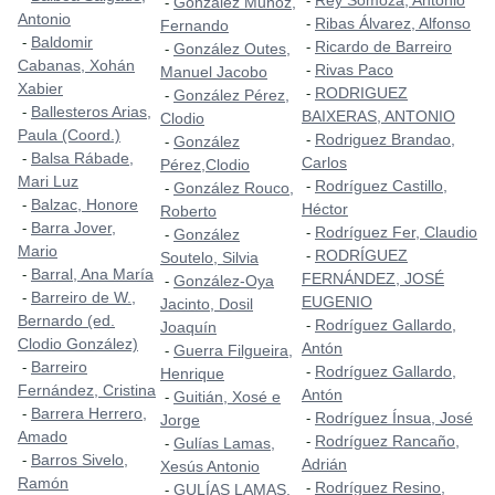
Rey Somoza, Antonio
-
González Muñoz,
-
Antonio
Ribas Álvarez, Alfonso
-
Fernando
Baldomir
-
Ricardo de Barreiro
-
González Outes,
-
Cabanas, Xohán
Rivas Paco
-
Manuel Jacobo
Xabier
RODRIGUEZ
-
González Pérez,
-
Ballesteros Arias,
-
BAIXERAS, ANTONIO
Clodio
Paula (Coord.)
Rodriguez Brandao,
-
González
-
Balsa Rábade,
-
Carlos
Pérez,Clodio
Mari Luz
Rodríguez Castillo,
-
González Rouco,
-
Balzac, Honore
-
Héctor
Roberto
Barra Jover,
-
Rodríguez Fer, Claudio
-
González
-
Mario
RODRÍGUEZ
-
Soutelo, Silvia
Barral, Ana María
-
FERNÁNDEZ, JOSÉ
González-Oya
-
Barreiro de W.,
-
EUGENIO
Jacinto, Dosil
Bernardo (ed.
Rodríguez Gallardo,
-
Joaquín
Clodio González)
Antón
Guerra Filgueira,
-
Barreiro
-
Rodríguez Gallardo,
-
Henrique
Fernández, Cristina
Antón
Guitián, Xosé e
-
Barrera Herrero,
-
Rodríguez Ínsua, José
-
Jorge
Amado
Rodríguez Rancaño,
-
Gulías Lamas,
-
Barros Sivelo,
-
Adrián
Xesús Antonio
Ramón
Rodríguez Resino,
-
GULÍAS LAMAS,
-