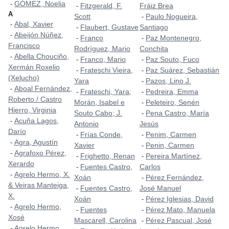
GÓMEZ, Noelia
-
Fitzgerald, F.
Fráiz Brea
-
A
Scott
Paulo Nogueira,
-
Abal, Xavier
-
Flaubert, Gustave
Santiago
-
Abeijón Núñez,
-
Franco
Paz Montenegro,
-
-
Francisco
Rodríguez, Mario
Conchita
Abella Chouciño,
-
Franco, Mario
Paz Souto, Fuco
-
-
Xermán Roxelio
Frateschi Vieira,
Paz Suárez, Sebastián
-
-
(Xelucho)
Yara
Pazos, Lino J.
-
Aboal Fernández,
-
Frateschi, Yara;
Pedreira, Emma
-
-
Roberto / Castro
Morán, Isabel e
Peleteiro, Senén
-
Hierro, Virginia
Souto Cabo; J.
Pena Castro, María
-
Acuña Lagos,
-
Antonio
Jesús
Darío
Frías Conde,
Penim, Carmen
-
-
Agra, Agustín
-
Xavier
Penin, Carmen
-
Agrafoxo Pérez,
-
Frighetto, Renan
Pereira Martínez,
-
-
Xerardo
Fuentes Castro,
Carlos
-
Agrelo Hermo, X.
-
Xoán
Pérez Fernández,
-
& Veiras Manteiga,
Fuentes Castro,
José Manuel
-
X.
Xoán
Pérez Iglesias, David
-
Agrelo Hermo,
-
Fuentes
Pérez Mato, Manuela
-
-
Xosé
Mascarell, Carolina
Pérez Pascual, José
-
Agrelo Hermo,
-