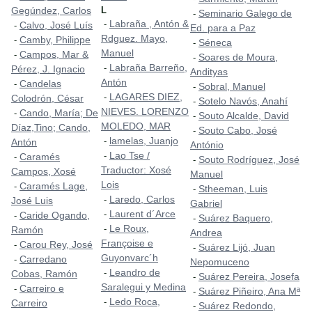
Gegúndez, Carlos
L
Seminario Galego de
-
Labraña , Antón &
-
Calvo, José Luís
-
Ed. para a Paz
Rdguez. Mayo,
Camby, Philippe
-
Séneca
-
Manuel
Campos, Mar &
-
Soares de Moura,
-
Labraña Barreño,
-
Pérez, J. Ignacio
Andityas
Antón
Candelas
-
Sobral, Manuel
-
LAGARES DIEZ,
-
Colodrón, César
Sotelo Navós, Anahí
-
NIEVES. LORENZO
Cando, María; De
-
Souto Alcalde, David
-
MOLEDO, MAR
Díaz,Tino; Cando,
Souto Cabo, José
-
lamelas, Juanjo
-
Antón
António
Lao Tse /
-
Caramés
-
Souto Rodríguez, José
-
Traductor: Xosé
Campos, Xosé
Manuel
Lois
Caramés Lage,
-
Stheeman, Luis
-
Laredo, Carlos
-
José Luis
Gabriel
Laurent d´Arce
-
Caride Ogando,
-
Suárez Baquero,
-
Le Roux,
-
Ramón
Andrea
Françoise e
Carou Rey, José
-
Suárez Lijó, Juan
-
Guyonvarc´h
Carredano
-
Nepomuceno
Leandro de
-
Cobas, Ramón
Suárez Pereira, Josefa
-
Saralegui y Medina
Carreiro e
-
Suárez Piñeiro, Ana Mª
-
Ledo Roca,
-
Carreiro
Suárez Redondo,
-