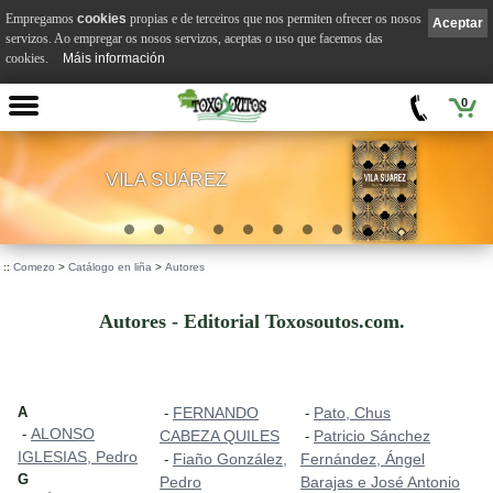
Empregamos
cookies
propias e de terceiros que nos permiten ofrecer os nosos
Aceptar
servizos. Ao empregar os nosos servizos, aceptas o uso que facemos das
cookies.
Máis información
0
VILA SUÁREZ
.
::
Comezo
>
Catálogo en liña
>
Autores
Autores - Editorial Toxosoutos.com.
A
FERNANDO
Pato, Chus
-
-
ALONSO
-
CABEZA QUILES
Patricio Sánchez
-
IGLESIAS, Pedro
Fiaño González,
Fernández, Ángel
-
G
Pedro
Barajas e José Antonio