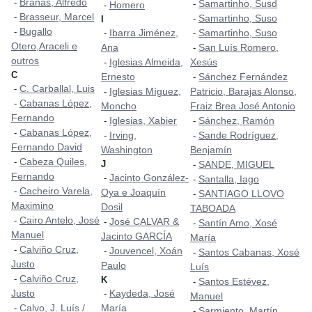
Brañas, Alfredo
-
Samartinho, Susd
-
Homero
-
Brasseur, Marcel
-
Samartinho, Suso
-
I
Bugallo
-
Ibarra Jiménez,
Samartinho, Suso
-
-
Otero,Araceli e
Ana
San Luís Romero,
-
outros
Iglesias Almeida,
Xesús
-
C
Ernesto
Sánchez Fernández
-
C. Carballal, Luis
-
Iglesias Míguez,
Patricio, Barajas Alonso,
-
Cabanas López,
-
Moncho
Fraiz Brea José Antonio
Fernando
Iglesias, Xabier
Sánchez, Ramón
-
-
Cabanas López,
-
Irving,
Sande Rodríguez,
-
-
Fernando David
Washington
Benjamín
Cabeza Quiles,
-
J
SANDE, MIGUEL
-
Fernando
Jacinto González-
-
Santalla, Iago
-
Cacheiro Varela,
-
Oya e Joaquín
SANTIAGO LLOVO
-
Maximino
Dosil
TABOADA
Cairo Antelo, José
-
José CALVAR &
-
Santín Amo, Xosé
-
Manuel
Jacinto GARCÍA
María
Calviño Cruz,
-
Jouvencel, Xoán
-
Santos Cabanas, Xosé
-
Justo
Paulo
Luís
Calviño Cruz,
-
K
Santos Estévez,
-
Justo
Kaydeda, José
-
Manuel
Calvo, J. Luís /
María
-
Sarmiento, Martín
-