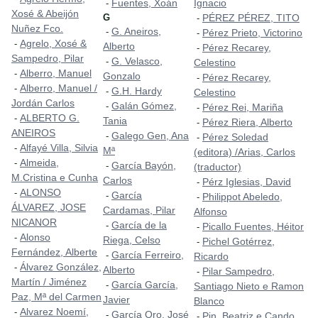
Fuentes, Xoán
Ignacio
-
Xosé & Abeijón
G
PÉREZ PÉREZ, TITO
-
Nuñez Fco.
G. Aneiros,
-
Pérez Prieto, Victorino
-
Agrelo, Xosé &
-
Alberto
Pérez Recarey,
-
Sampedro, Pilar
G. Velasco,
-
Celestino
Alberro, Manuel
-
Gonzalo
Pérez Recarey,
-
Alberro, Manuel /
-
G.H. Hardy
-
Celestino
Jordán Carlos
Galán Gómez,
-
Pérez Rei, Mariña
-
ALBERTO G.
-
Tania
Pérez Riera, Alberto
-
ANEIROS
Galego Gen, Ana
-
Pérez Soledad
-
Alfayé Villa, Silvia
-
Mª
(editora) /Arias, Carlos
Almeida,
-
García Bayón,
-
(traductor)
M.Cristina e Cunha
Carlos
Pérz Iglesias, David
-
ALONSO
-
García
-
Philippot Abeledo,
-
ÁLVAREZ, JOSE
Cardamas, Pilar
Alfonso
NICANOR
García de la
-
Picallo Fuentes, Héitor
-
Alonso
-
Riega, Celso
Pichel Gotérrez,
-
Fernández, Alberte
García Ferreiro,
-
Ricardo
Álvarez González,
-
Alberto
Pilar Sampedro,
-
Martín / Jiménez
García García,
-
Santiago Nieto e Ramon
Paz, Mª del Carmen
Javier
Blanco
Alvarez Noemí,
-
García Oro, José
-
Pin, Beatriz e Cando,
-