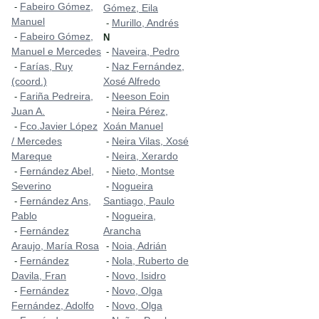
Fabeiro Gómez,
-
Gómez, Eila
Manuel
Murillo, Andrés
-
Fabeiro Gómez,
-
N
Manuel e Mercedes
Naveira, Pedro
-
Farías, Ruy
Naz Fernández,
-
-
(coord.)
Xosé Alfredo
Fariña Pedreira,
Neeson Eoin
-
-
Juan A.
Neira Pérez,
-
Fco.Javier López
Xoán Manuel
-
/ Mercedes
Neira Vilas, Xosé
-
Mareque
Neira, Xerardo
-
Fernández Abel,
Nieto, Montse
-
-
Severino
Nogueira
-
Fernández Ans,
Santiago, Paulo
-
Pablo
Nogueira,
-
Fernández
Arancha
-
Araujo, María Rosa
Noia, Adrián
-
Fernández
Nola, Ruberto de
-
-
Davila, Fran
Novo, Isidro
-
Fernández
Novo, Olga
-
-
Fernández, Adolfo
Novo, Olga
-