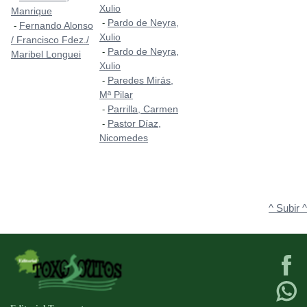
Xulio
Manrique
Pardo de Neyra,
-
Fernando Alonso
-
Xulio
/ Francisco Fdez./
Pardo de Neyra,
-
Maribel Longuei
Xulio
Paredes Mirás,
-
Mª Pilar
Parrilla, Carmen
-
Pastor Díaz,
-
Nicomedes
^ Subir ^