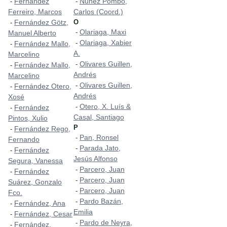
Fernández
Nuñez Pombo,
-
-
Ferreiro, Marcos
Carlos (Coord.)
Fernández Götz,
O
-
Olariaga, Maxi
-
Manuel Alberto
Olariaga, Xabier
-
Fernández Mallo,
-
A.
Marcelino
Olivares Guillen,
-
Fernández Mallo,
-
Andrés
Marcelino
Olivares Guillen,
-
Fernández Otero,
-
Andrés
Xosé
Otero, X. Luís &
-
Fernández
-
Casal, Santiago
Pintos, Xulio
P
Fernández Rego,
-
Pan, Ronsel
-
Fernando
Parada Jato,
-
Fernández
-
Jesús Alfonso
Segura, Vanessa
Parcero, Juan
-
Fernández
-
Parcero, Juan
-
Suárez, Gonzalo
Parcero, Juan
-
Fco.
Pardo Bazán,
-
Fernández, Ana
-
Emilia
Fernández, Cesar
-
Pardo de Neyra,
-
Fernández,
-