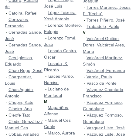
Castro, Rosalía
-
Joaquín
José Luis
de
Torres Martínez, Jesús
-
López Teixeira,
-
Catoira, Rafael
-
F. (Kechu)
Xosé Antonio
Cerezales,
-
Torres Piñeiro, José
-
Lorenzo Montero,
-
Fernando
Trabadelo, Pablo
-
Eulogio
Cernadas Sande,
-
V
Lorenzo Tomé,
-
José
Valcárcel Guitián,
-
José
Cernadas Sande,
Dores. Valcárcel Ares,
-
Losada Castro,
-
José
María
Óscar
Ces Iglesias,
Valcárcel Martínez,
-
-
Losada, X.
-
Eduardo
Simón
Ricardo
Chao Rego, Xosé
Valcárcel, Fernando
-
-
luaces Pardo,
-
Charpentier,
Varela, Paula
-
-
Narciso
Louis
Vasco da Ponte
-
Luciano de
-
Chas Aguión,
Vázquez Chantada,
-
-
Monfadal
Antonio
Francisco
M
Chopin, Kate
Vázquez Formoso,
-
-
Magariños,
-
Cibeira, Ana
Guadalupe
-
Alfonso
Cleofé Tato
Vázquez Formoso,
-
-
Manuel Ces
-
Clodio González /
Guadalupe
-
Canle
Manuel Ces
Vazquez Liste, José
-
Marco, Aurora
-
Cobas, Amadeo
Vázquez Liste, José
-
-