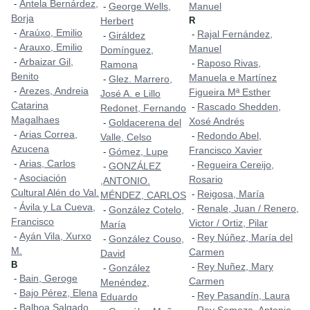
Antela Bernárdez,
-
George Wells,
Manuel
-
Borja
Herbert
R
Araúxo, Emilio
-
Rajal Fernández,
-
Giráldez
-
Arauxo, Emilio
-
Manuel
Domínguez,
Arbaizar Gil,
-
Raposo Rivas,
-
Ramona
Benito
Manuela e Martínez
Glez. Marrero,
-
Arezes, Andreia
-
Figueira Mª Esther
José A. e Lillo
Catarina
Rascado Shedden,
-
Redonet, Fernando
Magalhaes
Xosé Andrés
Goldacerena del
-
Arias Correa,
-
Redondo Abel,
-
Valle, Celso
Azucena
Francisco Xavier
Gómez, Lupe
-
Arias, Carlos
-
Regueira Cereijo,
-
GONZÁLEZ
-
Asociación
-
Rosario
,ANTONIO.
Cultural Alén do Val.
Reigosa, María
-
MÉNDEZ, CARLOS
Ávila y La Cueva,
-
Renale, Juan / Renero,
-
González Cotelo,
-
Francisco
Victor / Ortiz, Pilar
María
Ayán Vila, Xurxo
-
Rey Núñez, María del
-
González Couso,
-
M.
Carmen
David
B
Rey Nuñez, Mary
-
González
-
Bain, Geroge
-
Carmen
Menéndez,
Bajo Pérez, Elena
-
Rey Pasandín, Laura
-
Eduardo
Balboa Salgado,
-