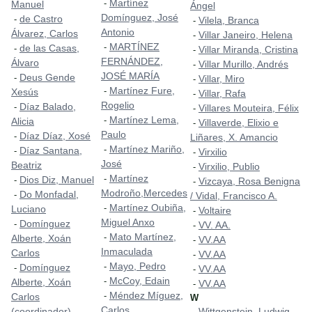
Martínez
-
Manuel
Ángel
Domínguez, José
de Castro
-
Vilela, Branca
-
Antonio
Álvarez, Carlos
Villar Janeiro, Helena
-
MARTÍNEZ
-
de las Casas,
-
Villar Miranda, Cristina
-
FERNÁNDEZ,
Álvaro
Villar Murillo, Andrés
-
JOSÉ MARÍA
Deus Gende
-
Villar, Miro
-
Martínez Fure,
-
Xesús
Villar, Rafa
-
Rogelio
Díaz Balado,
-
Villares Mouteira, Félix
-
Martínez Lema,
-
Alicia
Villaverde, Elixio e
-
Paulo
Díaz Díaz, Xosé
-
Liñares, X. Amancio
Martínez Mariño,
-
Díaz Santana,
-
Virxilio
-
José
Beatriz
Virxilio, Publio
-
Martínez
-
Dios Diz, Manuel
-
Vizcaya, Rosa Benigna
-
Modroño,Mercedes
Do Monfadal,
-
/ Vidal, Francisco A.
Martínez Oubiña,
-
Luciano
Voltaire
-
Miguel Anxo
Domínguez
-
VV. AA.
-
Mato Martínez,
-
Alberte, Xoán
VV.AA
-
Inmaculada
Carlos
VV.AA
-
Mayo, Pedro
-
Domínguez
-
VV.AA
-
McCoy, Edain
-
Alberte, Xoán
VV.AA
-
Méndez Míguez,
-
Carlos
W
Carlos
(coordinador)
Wittgenstein, Ludwig
-