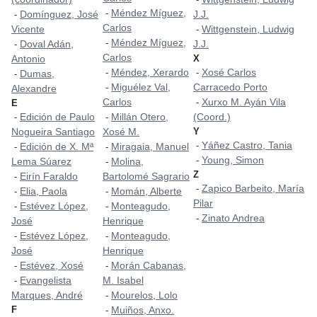
Méndez Míguez,
-
Domínguez, José
J.J.
-
Carlos
Vicente
Wittgenstein, Ludwig
-
Méndez Míguez,
-
Doval Adán,
J.J.
-
Carlos
Antonio
X
Méndez, Xerardo
Xosé Carlos
-
-
Dumas,
-
Miguélez Val,
Carracedo Porto
-
Alexandre
Carlos
Xurxo M. Ayán Vila
-
E
Edición de Paulo
Millán Otero,
(Coord.)
-
-
Nogueira Santiago
Xosé M.
Y
Yáñez Castro, Tania
-
Edición de X. Mª
Miragaia, Manuel
-
-
Young, Simon
-
Lema Súarez
Molina,
-
Z
Eirín Faraldo
Bartolomé Sagrario
-
Zapico Barbeito, María
-
Elia, Paola
Momán, Alberte
-
-
Pilar
Estévez López,
Monteagudo,
-
-
Zinato Andrea
-
José
Henrique
Estévez López,
Monteagudo,
-
-
José
Henrique
Estévez, Xosé
Morán Cabanas,
-
-
Evangelista
M. Isabel
-
Marques, André
Mourelos, Lolo
-
F
Muiños, Anxo.
-