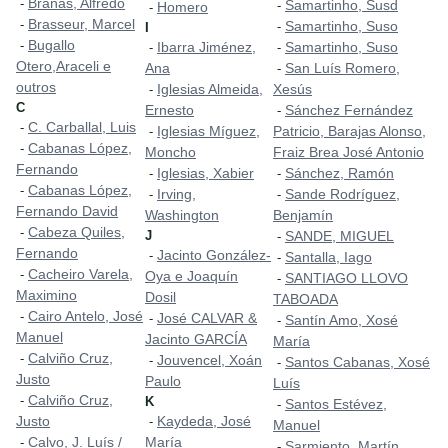
Brañas, Alfredo
-
Samartinho, Susd
-
Homero
-
Brasseur, Marcel
-
Samartinho, Suso
-
I
Bugallo
-
Ibarra Jiménez,
Samartinho, Suso
-
-
Otero,Araceli e
Ana
San Luís Romero,
-
outros
Iglesias Almeida,
Xesús
-
C
Ernesto
Sánchez Fernández
-
C. Carballal, Luis
-
Iglesias Míguez,
Patricio, Barajas Alonso,
-
Cabanas López,
-
Moncho
Fraiz Brea José Antonio
Fernando
Iglesias, Xabier
Sánchez, Ramón
-
-
Cabanas López,
-
Irving,
Sande Rodríguez,
-
-
Fernando David
Washington
Benjamín
Cabeza Quiles,
-
J
SANDE, MIGUEL
-
Fernando
Jacinto González-
-
Santalla, Iago
-
Cacheiro Varela,
-
Oya e Joaquín
SANTIAGO LLOVO
-
Maximino
Dosil
TABOADA
Cairo Antelo, José
-
José CALVAR &
-
Santín Amo, Xosé
-
Manuel
Jacinto GARCÍA
María
Calviño Cruz,
-
Jouvencel, Xoán
-
Santos Cabanas, Xosé
-
Justo
Paulo
Luís
Calviño Cruz,
-
K
Santos Estévez,
-
Justo
Kaydeda, José
-
Manuel
Calvo, J. Luís /
María
-
Sarmiento, Martín
-