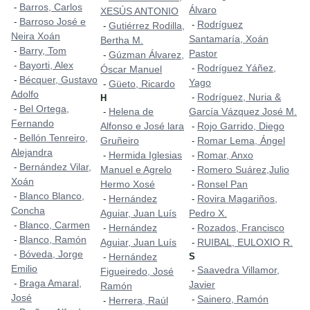
Barros, Carlos
-
Álvaro
XESÚS ANTONIO
Barroso José e
-
Rodríguez
-
Gutiérrez Rodilla,
-
Neira Xoán
Santamaría, Xoán
Bertha M.
Barry, Tom
-
Pastor
Gúzman Álvarez,
-
Bayorti, Alex
-
Rodríguez Yáñez,
-
Óscar Manuel
Bécquer, Gustavo
-
Yago
Güeto, Ricardo
-
Adolfo
Rodríguez, Nuria &
-
H
Bel Ortega,
-
Helena de
García Vázquez José M.
-
Fernando
Alfonso e José lara
Rojo Garrido, Diego
-
Bellón Tenreiro,
-
Gruñeiro
Romar Lema, Ángel
-
Alejandra
Hermida Iglesias
Romar, Anxo
-
-
Bernández Vilar,
-
Manuel e Agrelo
Romero Suárez,Julio
-
Xoán
Hermo Xosé
Ronsel Pan
-
Blanco Blanco,
-
Hernández
Rovira Magariños,
-
-
Concha
Aguiar, Juan Luís
Pedro X.
Blanco, Carmen
-
Hernández
Rozados, Francisco
-
-
Blanco, Ramón
-
Aguiar, Juan Luís
RUIBAL, EULOXIO R.
-
Bóveda, Jorge
-
Hernández
S
-
Emilio
Saavedra Villamor,
-
Figueiredo, José
Braga Amaral,
-
Javier
Ramón
José
Sainero, Ramón
-
Herrera, Raúl
-