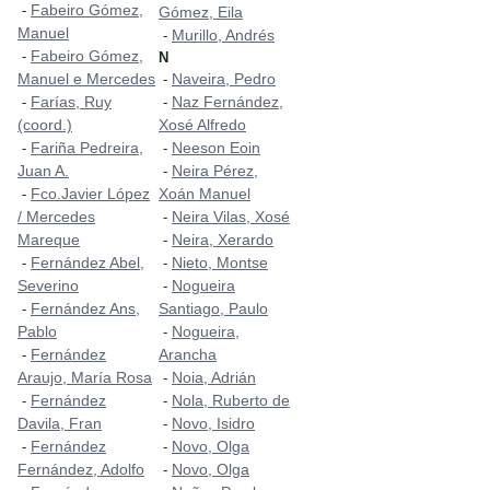
Fabeiro Gómez,
-
Gómez, Eila
Manuel
Murillo, Andrés
-
Fabeiro Gómez,
-
N
Manuel e Mercedes
Naveira, Pedro
-
Farías, Ruy
Naz Fernández,
-
-
(coord.)
Xosé Alfredo
Fariña Pedreira,
Neeson Eoin
-
-
Juan A.
Neira Pérez,
-
Fco.Javier López
Xoán Manuel
-
/ Mercedes
Neira Vilas, Xosé
-
Mareque
Neira, Xerardo
-
Fernández Abel,
Nieto, Montse
-
-
Severino
Nogueira
-
Fernández Ans,
Santiago, Paulo
-
Pablo
Nogueira,
-
Fernández
Arancha
-
Araujo, María Rosa
Noia, Adrián
-
Fernández
Nola, Ruberto de
-
-
Davila, Fran
Novo, Isidro
-
Fernández
Novo, Olga
-
-
Fernández, Adolfo
Novo, Olga
-