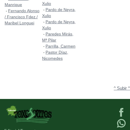
Xulio
Manrique
Pardo de Neyra,
-
Fernando Alonso
-
Xulio
/ Francisco Fdez./
Pardo de Neyra,
-
Maribel Longuei
Xulio
Paredes Mirás,
-
Mª Pilar
Parrilla, Carmen
-
Pastor Díaz,
-
Nicomedes
^ Subir ^