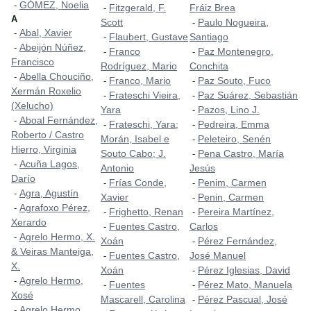
GÓMEZ, Noelia
-
Fitzgerald, F.
Fráiz Brea
-
A
Scott
Paulo Nogueira,
-
Abal, Xavier
-
Flaubert, Gustave
Santiago
-
Abeijón Núñez,
-
Franco
Paz Montenegro,
-
-
Francisco
Rodríguez, Mario
Conchita
Abella Chouciño,
-
Franco, Mario
Paz Souto, Fuco
-
-
Xermán Roxelio
Frateschi Vieira,
Paz Suárez, Sebastián
-
-
(Xelucho)
Yara
Pazos, Lino J.
-
Aboal Fernández,
-
Frateschi, Yara;
Pedreira, Emma
-
-
Roberto / Castro
Morán, Isabel e
Peleteiro, Senén
-
Hierro, Virginia
Souto Cabo; J.
Pena Castro, María
-
Acuña Lagos,
-
Antonio
Jesús
Darío
Frías Conde,
Penim, Carmen
-
-
Agra, Agustín
-
Xavier
Penin, Carmen
-
Agrafoxo Pérez,
-
Frighetto, Renan
Pereira Martínez,
-
-
Xerardo
Fuentes Castro,
Carlos
-
Agrelo Hermo, X.
-
Xoán
Pérez Fernández,
-
& Veiras Manteiga,
Fuentes Castro,
José Manuel
-
X.
Xoán
Pérez Iglesias, David
-
Agrelo Hermo,
-
Fuentes
Pérez Mato, Manuela
-
-
Xosé
Mascarell, Carolina
Pérez Pascual, José
-
Agrelo Hermo,
-