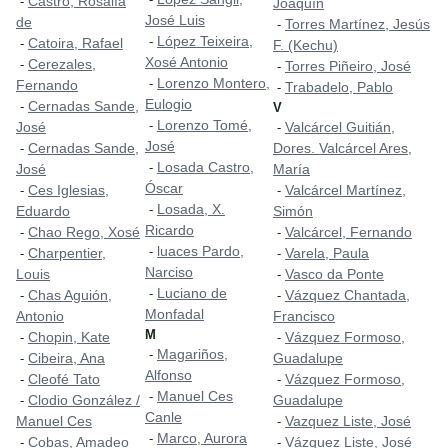
Castro, Rosalía
-
Joaquín
José Luis
de
Torres Martínez, Jesús
-
López Teixeira,
-
Catoira, Rafael
-
F. (Kechu)
Xosé Antonio
Cerezales,
-
Torres Piñeiro, José
-
Lorenzo Montero,
-
Fernando
Trabadelo, Pablo
-
Eulogio
Cernadas Sande,
-
V
Lorenzo Tomé,
-
José
Valcárcel Guitián,
-
José
Cernadas Sande,
Dores. Valcárcel Ares,
-
Losada Castro,
-
José
María
Óscar
Ces Iglesias,
Valcárcel Martínez,
-
-
Losada, X.
-
Eduardo
Simón
Ricardo
Chao Rego, Xosé
Valcárcel, Fernando
-
-
luaces Pardo,
-
Charpentier,
Varela, Paula
-
-
Narciso
Louis
Vasco da Ponte
-
Luciano de
-
Chas Aguión,
Vázquez Chantada,
-
-
Monfadal
Antonio
Francisco
M
Chopin, Kate
Vázquez Formoso,
-
-
Magariños,
-
Cibeira, Ana
Guadalupe
-
Alfonso
Cleofé Tato
Vázquez Formoso,
-
-
Manuel Ces
-
Clodio González /
Guadalupe
-
Canle
Manuel Ces
Vazquez Liste, José
-
Marco, Aurora
-
Cobas, Amadeo
Vázquez Liste, José
-
-