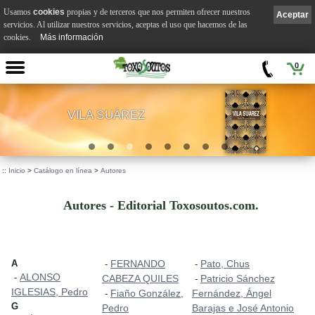
Usamos
cookies
propias y de terceros que nos permiten ofrecer nuestros
Aceptar
servicios. Al utilizar nuestros servicios, aceptas el uso que hacemos de las
cookies.
Más información
0
VILA SUÁREZ
.
::
Inicio
>
Catálogo en línea
>
Autores
Autores - Editorial Toxosoutos.com.
A
FERNANDO
Pato, Chus
-
-
ALONSO
-
CABEZA QUILES
Patricio Sánchez
-
IGLESIAS, Pedro
Fiaño González,
Fernández, Ángel
-
G
Pedro
Barajas e José Antonio