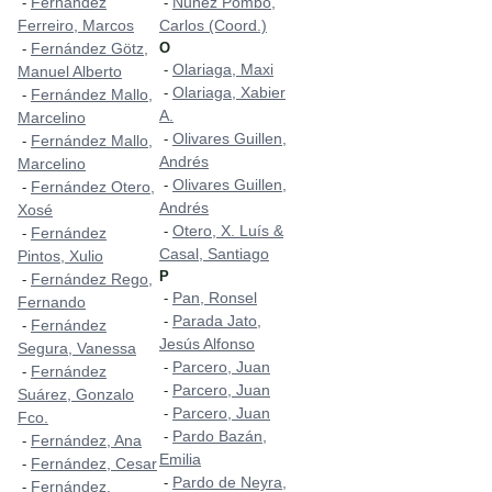
Fernández
Nuñez Pombo,
-
-
Ferreiro, Marcos
Carlos (Coord.)
Fernández Götz,
O
-
Olariaga, Maxi
-
Manuel Alberto
Olariaga, Xabier
-
Fernández Mallo,
-
A.
Marcelino
Olivares Guillen,
-
Fernández Mallo,
-
Andrés
Marcelino
Olivares Guillen,
-
Fernández Otero,
-
Andrés
Xosé
Otero, X. Luís &
-
Fernández
-
Casal, Santiago
Pintos, Xulio
P
Fernández Rego,
-
Pan, Ronsel
-
Fernando
Parada Jato,
-
Fernández
-
Jesús Alfonso
Segura, Vanessa
Parcero, Juan
-
Fernández
-
Parcero, Juan
-
Suárez, Gonzalo
Parcero, Juan
-
Fco.
Pardo Bazán,
-
Fernández, Ana
-
Emilia
Fernández, Cesar
-
Pardo de Neyra,
-
Fernández,
-