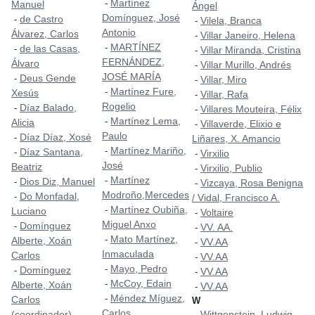
Martínez
-
Manuel
Ángel
Domínguez, José
de Castro
-
Vilela, Branca
-
Antonio
Álvarez, Carlos
Villar Janeiro, Helena
-
MARTÍNEZ
-
de las Casas,
-
Villar Miranda, Cristina
-
FERNÁNDEZ,
Álvaro
Villar Murillo, Andrés
-
JOSÉ MARÍA
Deus Gende
-
Villar, Miro
-
Martínez Fure,
-
Xesús
Villar, Rafa
-
Rogelio
Díaz Balado,
-
Villares Mouteira, Félix
-
Martínez Lema,
-
Alicia
Villaverde, Elixio e
-
Paulo
Díaz Díaz, Xosé
-
Liñares, X. Amancio
Martínez Mariño,
-
Díaz Santana,
-
Virxilio
-
José
Beatriz
Virxilio, Publio
-
Martínez
-
Dios Diz, Manuel
-
Vizcaya, Rosa Benigna
-
Modroño,Mercedes
Do Monfadal,
-
/ Vidal, Francisco A.
Martínez Oubiña,
-
Luciano
Voltaire
-
Miguel Anxo
Domínguez
-
VV. AA.
-
Mato Martínez,
-
Alberte, Xoán
VV.AA
-
Inmaculada
Carlos
VV.AA
-
Mayo, Pedro
-
Domínguez
-
VV.AA
-
McCoy, Edain
-
Alberte, Xoán
VV.AA
-
Méndez Míguez,
-
Carlos
W
Carlos
(coordinador)
Wittgenstein, Ludwig
-