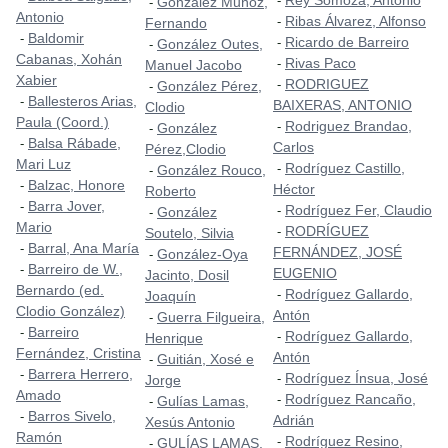
Rey Somoza, Antonio
-
González Muñoz,
-
Antonio
Ribas Álvarez, Alfonso
-
Fernando
Baldomir
-
Ricardo de Barreiro
-
González Outes,
-
Cabanas, Xohán
Rivas Paco
-
Manuel Jacobo
Xabier
RODRIGUEZ
-
González Pérez,
-
Ballesteros Arias,
-
BAIXERAS, ANTONIO
Clodio
Paula (Coord.)
Rodriguez Brandao,
-
González
-
Balsa Rábade,
-
Carlos
Pérez,Clodio
Mari Luz
Rodríguez Castillo,
-
González Rouco,
-
Balzac, Honore
-
Héctor
Roberto
Barra Jover,
-
Rodríguez Fer, Claudio
-
González
-
Mario
RODRÍGUEZ
-
Soutelo, Silvia
Barral, Ana María
-
FERNÁNDEZ, JOSÉ
González-Oya
-
Barreiro de W.,
-
EUGENIO
Jacinto, Dosil
Bernardo (ed.
Rodríguez Gallardo,
-
Joaquín
Clodio González)
Antón
Guerra Filgueira,
-
Barreiro
-
Rodríguez Gallardo,
-
Henrique
Fernández, Cristina
Antón
Guitián, Xosé e
-
Barrera Herrero,
-
Rodríguez Ínsua, José
-
Jorge
Amado
Rodríguez Rancaño,
-
Gulías Lamas,
-
Barros Sivelo,
-
Adrián
Xesús Antonio
Ramón
Rodríguez Resino,
-
GULÍAS LAMAS,
-