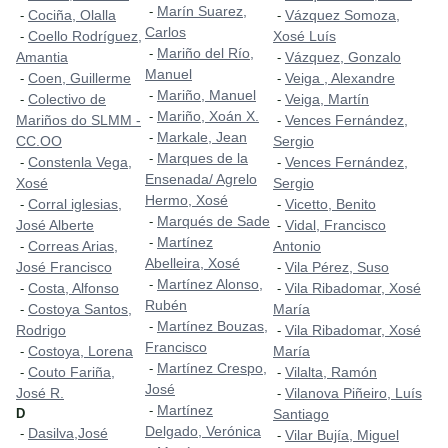
Marín Suarez,
-
Cociña, Olalla
Vázquez Somoza,
-
-
Carlos
Coello Rodríguez,
Xosé Luís
-
Mariño del Río,
-
Amantia
Vázquez, Gonzalo
-
Manuel
Coen, Guillerme
Veiga , Alexandre
-
-
Mariño, Manuel
-
Colectivo de
Veiga, Martín
-
-
Mariño, Xoán X.
-
Mariños do SLMM -
Vences Fernández,
-
Markale, Jean
-
CC.OO
Sergio
Marques de la
-
Constenla Vega,
Vences Fernández,
-
-
Ensenada/ Agrelo
Xosé
Sergio
Hermo, Xosé
Corral iglesias,
Vicetto, Benito
-
-
Marqués de Sade
-
José Alberte
Vidal, Francisco
-
Martínez
-
Correas Arias,
Antonio
-
Abelleira, Xosé
José Francisco
Vila Pérez, Suso
-
Martínez Alonso,
-
Costa, Alfonso
Vila Ribadomar, Xosé
-
-
Rubén
Costoya Santos,
María
-
Martínez Bouzas,
-
Rodrigo
Vila Ribadomar, Xosé
-
Francisco
Costoya, Lorena
María
-
Martínez Crespo,
-
Couto Fariña,
Vilalta, Ramón
-
-
José
José R.
Vilanova Piñeiro, Luís
-
Martínez
-
D
Santiago
Delgado, Verónica
Dasilva,José
-
Vilar Bujía, Miguel
-