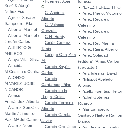
Fuentes, Xoán
Ignacio
-
Xosé & Abeijón
G
PÉREZ PÉREZ, TITO
-
Nuñez Fco.
G. Aneiros,
-
Pérez Prieto, Victorino
-
Agrelo, Xosé &
-
Alberto
Pérez Recarey,
-
Sampedro, Pilar
G. Velasco,
-
Celestino
Alberro, Manuel
-
Gonzalo
Pérez Recarey,
-
Alberro, Manuel /
-
G.H. Hardy
-
Celestino
Jordán Carlos
Galán Gómez,
-
Pérez Rei, Mariña
-
ALBERTO G.
-
Tania
Pérez Riera, Alberto
-
ANEIROS
Galego Gen, Ana
-
Pérez Soledad
-
Alfayé Villa, Silvia
-
Mª
(editora) /Arias, Carlos
Almeida,
-
García Bayón,
-
(traductor)
M.Cristina e Cunha
Carlos
Pérz Iglesias, David
-
ALONSO
-
García
-
Philippot Abeledo,
-
ÁLVAREZ, JOSE
Cardamas, Pilar
Alfonso
NICANOR
García de la
-
Picallo Fuentes, Héitor
-
Alonso
-
Riega, Celso
Pichel Gotérrez,
-
Fernández, Alberte
García Ferreiro,
-
Ricardo
Álvarez González,
-
Alberto
Pilar Sampedro,
-
Martín / Jiménez
García García,
-
Santiago Nieto e Ramon
Paz, Mª del Carmen
Javier
Blanco
Alvarez Noemí,
-
García Oro, José
-
Pin, Beatriz e Cando,
-