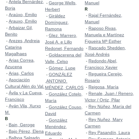
Antela Bernárdez,
-
George Wells,
Manuel
-
Borja
Herbert
R
Araúxo, Emilio
-
Rajal Fernández,
-
Giráldez
-
Arauxo, Emilio
-
Manuel
Domínguez,
Arbaizar Gil,
-
Raposo Rivas,
-
Ramona
Benito
Manuela e Martínez
Glez. Marrero,
-
Arezes, Andreia
-
Figueira Mª Esther
José A. e Lillo
Catarina
Rascado Shedden,
-
Redonet, Fernando
Magalhaes
Xosé Andrés
Goldacerena del
-
Arias Correa,
-
Redondo Abel,
-
Valle, Celso
Azucena
Francisco Xavier
Gómez, Lupe
-
Arias, Carlos
-
Regueira Cereijo,
-
GONZÁLEZ
-
Asociación
-
Rosario
,ANTONIO.
Cultural Alén do Val.
Reigosa, María
-
MÉNDEZ, CARLOS
Ávila y La Cueva,
-
Renale, Juan / Renero,
-
González Cotelo,
-
Francisco
Victor / Ortiz, Pilar
María
Ayán Vila, Xurxo
-
Rey Núñez, María del
-
González Couso,
-
M.
Carmen
David
B
Rey Nuñez, Mary
-
González
-
Bain, Geroge
-
Carmen
Menéndez,
Bajo Pérez, Elena
-
Rey Pasandín, Laura
-
Eduardo
Balboa Salgado,
-