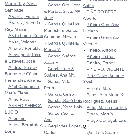
María Rey, Suso
García Oro, José
-
Antón
Sambade
& Portela Silva, Mª
PIÑEIRO BERZ,
-
Álvarez, Fernán
-
José
Alberto
Álvarez, Noemí e
-
García Quintáns,
-
Piñeiro González,
-
Rey, María
Modesto e García
Luciano
Alvite Lema, Xosé
-
Centeno, Nieves
Piñeiro González,
-
Alvite, Valentín
-
García Quintela,
-
Vicente
Amaral, Ronaldo
-
Marco V.
Piñeiro, Antonio
-
Anasagasti, Iñaki
-
García Suárez,
-
Piñeiro, Esther
-
e Estévez, José
Xoán F.
Piñeiro, Esther
-
Andrea Suárez
-
García Tato &
-
PIÑEIRO, VICENTE
-
Baquero e César
Suárez, Ana Mª.
Píriz Calvo, Antón e
-
Fernández Álvarez
García Vidal,
-
Xosé
Añel Cabanelas,
-
Pedro
Portela, Max
-
María Elena
García, Celso
-
Pose , Ana María &
-
Anne Ross
-
García, Xosé Lois
-
Rodríguez, Xesús
ANNEO SÉNECA,
-
García, Xosé Lois
-
Potel, María e outros
-
LUCIO
Garzón Sanz,
-
Praga, Martín
-
Anónimo
-
Ana
Prego Carregal, Luis
-
Antela Bernárdez,
-
Gegúndez López,
-
Q
Borja
Carlos
Quintáns Suárez,
-