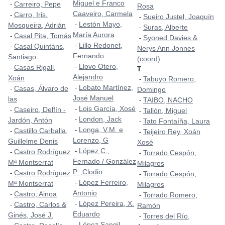
Miguel e Franco
Carreiro, Pepe
-
Rosa
Caaveiro, Carmela
Carro, Iris.
-
Sueiro Justel, Joaquín
-
Lestón Mayo,
-
Mosqueira, Adrián
Suras, Alberte
-
María Aurora
Casal Pita, Tomás
-
Syoned Davies &
-
Lillo Redonet,
-
Casal Quintáns,
-
Nerys Ann Jonnes
Fernando
Santiago
(coord)
Llovo Otero,
-
Casas Rigall,
-
T
Alejandro
Xoán
Tabuyo Romero,
-
Lobato Martínez,
-
Casas, Álvaro de
-
Domingo
José Manuel
las
TAIBO, NACHO
-
Lois García, Xosé
-
Caseiro, Delfín -
-
Tallón, Miguel
-
London, Jack
-
Jardón, Antón
Tato Fontaíña, Laura
-
Longa, V.M. e
-
Castillo Carballa,
-
Teijeiro Rey, Xoán
-
Lorenzo, G
Guillelme Denis
Xosé
López C.,
-
Castro Rodríguez
-
Torrado Cespón,
-
Fernado / González
Mª Montserrat
Milagros
P. ,Clodio
Castro Rodríguez
-
Torrado Cespón,
-
López Ferreiro,
-
Mª Montserrat
Milagros
Antonio
Castro, Ainoa
-
Torrado Romero,
-
López Pereira, X.
-
Castro, Carlos &
-
Ramón
Eduardo
Ginés, José J.
Torres del Río,
-
López Sangil,
-