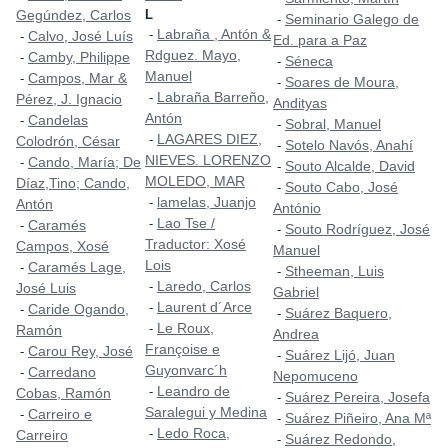
Gegúndez, Carlos
L
Seminario Galego de
-
Labraña , Antón &
-
Calvo, José Luís
-
Ed. para a Paz
Rdguez. Mayo,
Camby, Philippe
-
Séneca
-
Manuel
Campos, Mar &
-
Soares de Moura,
-
Labraña Barreño,
-
Pérez, J. Ignacio
Andityas
Antón
Candelas
-
Sobral, Manuel
-
LAGARES DIEZ,
-
Colodrón, César
Sotelo Navós, Anahí
-
NIEVES. LORENZO
Cando, María; De
-
Souto Alcalde, David
-
MOLEDO, MAR
Díaz,Tino; Cando,
Souto Cabo, José
-
lamelas, Juanjo
-
Antón
António
Lao Tse /
-
Caramés
-
Souto Rodríguez, José
-
Traductor: Xosé
Campos, Xosé
Manuel
Lois
Caramés Lage,
-
Stheeman, Luis
-
Laredo, Carlos
-
José Luis
Gabriel
Laurent d´Arce
-
Caride Ogando,
-
Suárez Baquero,
-
Le Roux,
-
Ramón
Andrea
Françoise e
Carou Rey, José
-
Suárez Lijó, Juan
-
Guyonvarc´h
Carredano
-
Nepomuceno
Leandro de
-
Cobas, Ramón
Suárez Pereira, Josefa
-
Saralegui y Medina
Carreiro e
-
Suárez Piñeiro, Ana Mª
-
Ledo Roca,
-
Carreiro
Suárez Redondo,
-