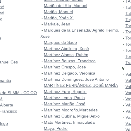
o
TA
-
Mariño del Río, Manuel
-
sé
Tal
-
Mariño, Manuel
-
sé
Ta
-
Mariño, Xoán X.
-
do
Te
-
Markale, Jean
-
To
-
Marques de la Ensenada/ Agrelo Hermo,
-
To
-
Xosé
o
To
-
Marqués de Sade
-
To
-
Martínez Abelleira, Xosé
-
To
-
Martínez Alonso, Rubén
-
Tor
-
Martínez Bouzas, Francisco
-
anuel Ces
Tr
-
Martínez Crespo, José
-
V
Martínez Delgado, Verónica
-
Val
-
Martínez Domínguez, José Antonio
-
mantia
Va
-
MARTÍNEZ FERNÁNDEZ, JOSÉ MARÍA
-
Va
-
Martínez Fure, Rogelio
-
os do SLMM - CC.OO
Va
-
Martínez Lema, Paulo
-
sé
Va
-
Martínez Mariño, José
-
 Alberte
Vá
-
Martínez Modroño,Mercedes
-
 Francisco
Vá
-
Martínez Oubiña, Miguel Anxo
-
Vá
-
Mato Martínez, Inmaculada
-
rigo
Va
-
Mayo, Pedro
-
Vá
-