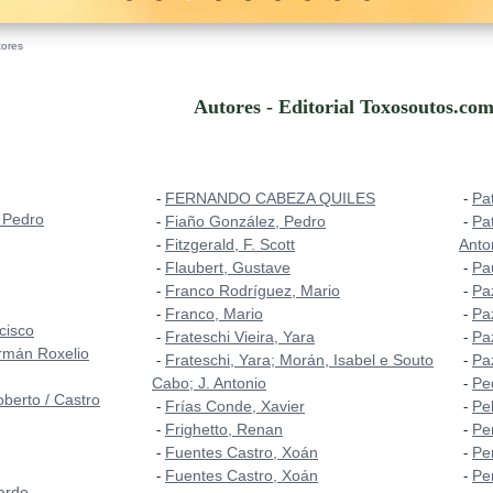
tores
Autores - Editorial Toxosoutos.com
FERNANDO CABEZA QUILES
Pa
-
-
 Pedro
Fiaño González, Pedro
Pa
-
-
Fitzgerald, F. Scott
Anto
-
Flaubert, Gustave
Pa
-
-
Franco Rodríguez, Mario
Pa
-
-
Franco, Mario
Pa
-
-
cisco
Frateschi Vieira, Yara
Pa
-
-
rmán Roxelio
Frateschi, Yara; Morán, Isabel e Souto
Pa
-
-
Cabo; J. Antonio
Pe
-
berto / Castro
Frías Conde, Xavier
Pe
-
-
Frighetto, Renan
Pe
-
-
Fuentes Castro, Xoán
Pe
-
-
Fuentes Castro, Xoán
Pe
-
-
ardo