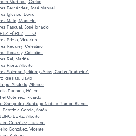
reira Martínez, Carlos
rez Fernández, José Manuel
ez Iglesias, David
rez Mato, Manuela
rez Pascual, José Ignacio
REZ PÉREZ, TITO
ez Prieto, Victorino
rez Recarey, Celestino
rez Recarey, Celestino
rez Rei, Mariña
rez Riera, Alberto
ez Soledad (editora) /Arias, Carlos (traductor)
z Iglesias, David
lippot Abeledo, Alfonso
allo Fuentes, Héitor
chel Gotérrez, Ricardo
lar Sampedro, Santiago Nieto e Ramon Blanco
n, Beatriz e Cando, Antón
ÑEIRO BERZ, Alberto
ñeiro González, Luciano
ñeiro González, Vicente
eiro, Antonio