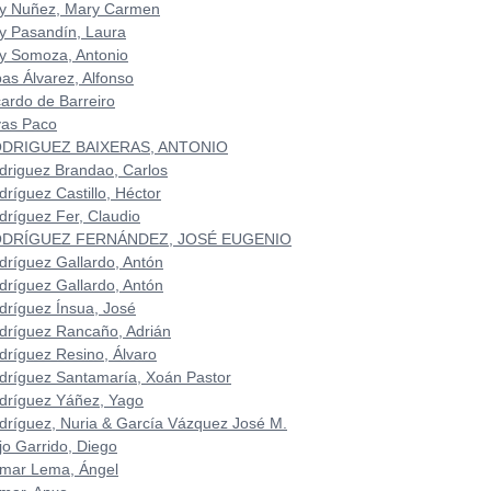
y Nuñez, Mary Carmen
y Pasandín, Laura
y Somoza, Antonio
bas Álvarez, Alfonso
cardo de Barreiro
vas Paco
DRIGUEZ BAIXERAS, ANTONIO
driguez Brandao, Carlos
dríguez Castillo, Héctor
dríguez Fer, Claudio
DRÍGUEZ FERNÁNDEZ, JOSÉ EUGENIO
dríguez Gallardo, Antón
dríguez Gallardo, Antón
dríguez Ínsua, José
dríguez Rancaño, Adrián
dríguez Resino, Álvaro
dríguez Santamaría, Xoán Pastor
dríguez Yáñez, Yago
dríguez, Nuria & García Vázquez José M.
jo Garrido, Diego
mar Lema, Ángel