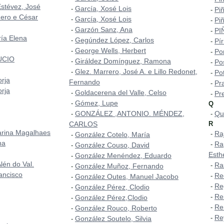
Estévez, José
García, Xosé Lois
-
Piñ
-
ero e César
García, Xosé Lois
-
Piñ
-
Garzón Sanz, Ana
-
PI
-
ía Elena
Gegúndez López, Carlos
-
Pí
-
George Wells, Herbert
-
Po
-
UCIO
Giráldez Domínguez, Ramona
-
Po
-
Glez. Marrero, José A. e Lillo Redonet,
-
Pot
-
orja
Fernando
Pr
-
orja
Goldacerena del Valle, Celso
-
Pr
-
Gómez, Lupe
-
Q
GONZÁLEZ ,ANTONIO. MÉNDEZ,
Qu
-
-
CARLOS
R
arina Magalhaes
Ra
-
González Cotelo, María
-
na
Ra
-
González Couso, David
-
Esth
González Menéndez, Eduardo
-
lén do Val.
Ra
-
González Muñoz, Fernando
-
ancisco
Re
-
González Outes, Manuel Jacobo
-
Re
-
González Pérez, Clodio
-
Re
-
González Pérez,Clodio
-
Ren
-
González Rouco, Roberto
-
Re
-
González Soutelo, Silvia
-