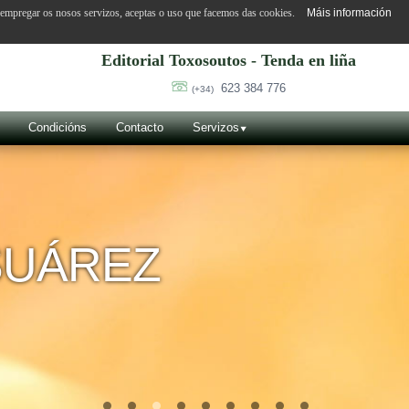
o empregar os nosos servizos, aceptas o uso que facemos das cookies.
Máis información
Editorial Toxosoutos - Tenda en liña
623 384 776
(+34)
Condicións
Contacto
Servizos
SUÁREZ