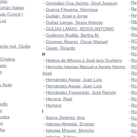
onio
Re
-
González-Oya Jacinto, Dosil Joaquín
-
Xohán Xabier
Re
-
Guerra Filgueira, Henrique
-
aula (Coord.)
Re
-
Guitián, Xosé e Jorge
-
 Luz
Ri
-
Gulías Lamas, Xesús Antonio
-
Ri
-
GULÍAS LAMAS, XESÚS ANTONIO
-
Ri
-
Gutiérrez Rodilla, Bertha M.
-
RO
-
Gúzman Álvarez, Óscar Manuel
-
ardo (ed. Clodio
Ro
-
Güeto, Ricardo
-
Ro
-
H
Cristina
Helena de Alfonso e José lara Gruñeiro
Ro
-
-
mado
Hermida Iglesias Manuel e Agrelo Hermo
RO
-
-
ón
Xosé
Ro
-
Hernández Aguiar, Juan Luís
Ro
-
-
a Xoán
Hernández Aguiar, Juan Luís
Ro
-
-
Hernández Figueiredo, José Ramón
Ro
-
-
Herrera, Raúl
Ro
-
-
olfo
Homero
Ro
-
-
do
I
Ro
-
andra
Ibarra Jiménez, Ana
-
Ro
-
án
Iglesias Almeida, Ernesto
-
Ro
-
cha
Iglesias Míguez, Moncho
-
Ro
-
Iglesias, Xabier
-