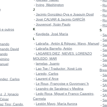
Ro
-
Irving, Washington
-
Ro
-
o
J
Ro
-
Jacinto González-Oya e Joaquín Dosil
-
Ro
-
José CALVAR & Jacinto GARCÍA
-
Ro
-
Jouvencel, Xoán Paulo
-
RU
-
i e outros
K
S
Kaydeda, José María
-
Sa
-
L
Sa
-
Labraña , Antón & Rdguez. Mayo, Manuel
-
rnando
Sa
-
Labraña Barreño, Antón
-
nando David
Sa
-
LAGARES DIEZ, NIEVES. LORENZO
-
nando
Sa
-
MOLEDO, MAR
ximino
Sa
-
lamelas, Juanjo
-
Manuel
Sá
-
Lao Tse / Traductor: Xosé Lois
-
Brea
Laredo, Carlos
-
Sá
-
Laurent d´Arce
-
úndez, Carlos
Sa
-
Le Roux, Françoise e Guyonvarc´h
-
SA
-
Leandro de Saralegui y Medina
-
San
-
Ledo Roca, Miguel e Franco Caaveiro,
-
, J. Ignacio
SA
-
Carmela
 César
Sa
-
Lestón Mayo, María Aurora
-
az,Tino; Cando,
Sa
-