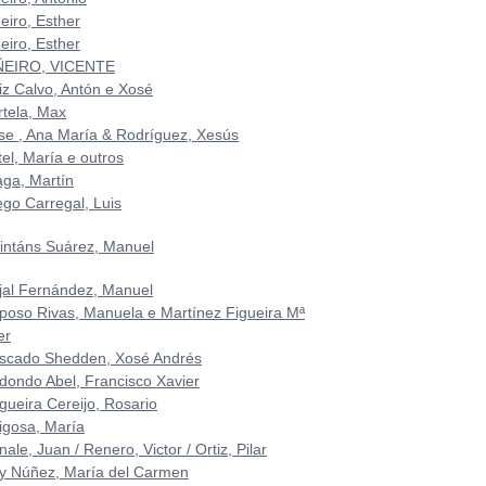
eiro, Esther
eiro, Esther
ÑEIRO, VICENTE
riz Calvo, Antón e Xosé
rtela, Max
se , Ana María & Rodríguez, Xesús
el, María e outros
aga, Martín
ego Carregal, Luis
intáns Suárez, Manuel
jal Fernández, Manuel
poso Rivas, Manuela e Martínez Figueira Mª
er
scado Shedden, Xosé Andrés
dondo Abel, Francisco Xavier
gueira Cereijo, Rosario
igosa, María
ale, Juan / Renero, Victor / Ortiz, Pilar
y Núñez, María del Carmen