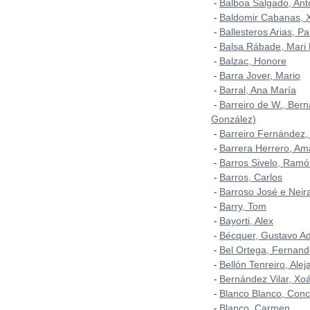
Balboa Salgado, Ant
-
Baldomir Cabanas, 
-
Ballesteros Arias, P
-
Balsa Rábade, Mari
-
Balzac, Honore
-
Barra Jover, Mario
-
Barral, Ana María
-
Barreiro de W., Bern
-
González)
Barreiro Fernández, 
-
Barrera Herrero, A
-
Barros Sivelo, Ram
-
Barros, Carlos
-
Barroso José e Neir
-
Barry, Tom
-
Bayorti, Alex
-
Bécquer, Gustavo Ad
-
Bel Ortega, Fernan
-
Bellón Tenreiro, Alej
-
Bernández Vilar, Xo
-
Blanco Blanco, Con
-
Blanco, Carmen
-