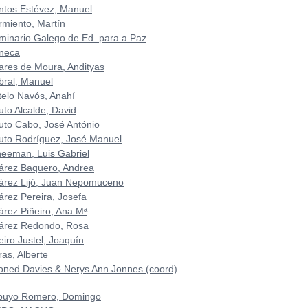
ntos Estévez, Manuel
rmiento, Martín
minario Galego de Ed. para a Paz
neca
ares de Moura, Andityas
bral, Manuel
telo Navós, Anahí
uto Alcalde, David
uto Cabo, José António
uto Rodríguez, José Manuel
heeman, Luis Gabriel
árez Baquero, Andrea
árez Lijó, Juan Nepomuceno
árez Pereira, Josefa
árez Piñeiro, Ana Mª
árez Redondo, Rosa
eiro Justel, Joaquín
ras, Alberte
oned Davies & Nerys Ann Jonnes (coord)
buyo Romero, Domingo