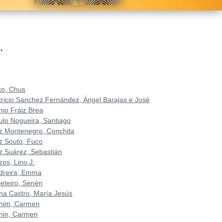
.
to, Chus
tricio Sánchez Fernández, Ángel Barajas e José
nio Fráiz Brea
ulo Nogueira, Santiago
z Montenegro, Conchita
z Souto, Fuco
z Suárez, Sebastián
zos, Lino J.
dreira, Emma
leteiro, Senén
na Castro, María Jesús
nim, Carmen
nin, Carmen