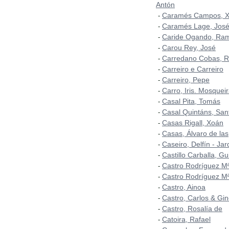
Antón
Caramés Campos, 
-
Caramés Lage, José
-
Caride Ogando, Ra
-
Carou Rey, José
-
Carredano Cobas, 
-
Carreiro e Carreiro
-
Carreiro, Pepe
-
Carro, Iris. Mosqueir
-
Casal Pita, Tomás
-
Casal Quintáns, San
-
Casas Rigall, Xoán
-
Casas, Álvaro de las
-
Caseiro, Delfín - Ja
-
Castillo Carballa, Gu
-
Castro Rodríguez Mª
-
Castro Rodríguez Mª
-
Castro, Ainoa
-
Castro, Carlos & Gin
-
Castro, Rosalía de
-
Catoira, Rafael
-