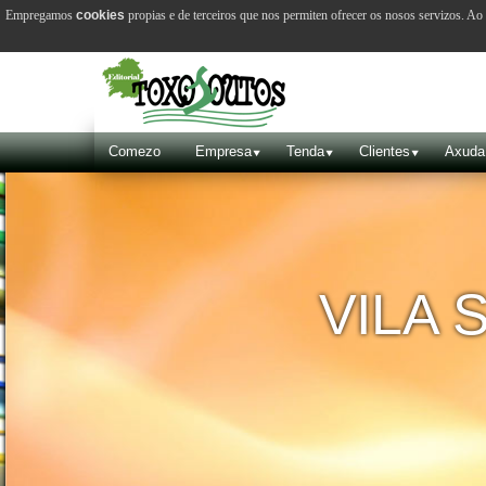
Empregamos
cookies
propias e de terceiros que nos permiten ofrecer os nosos servizos. A
Comezo
Empresa
Tenda
Clientes
Axuda
VILA 