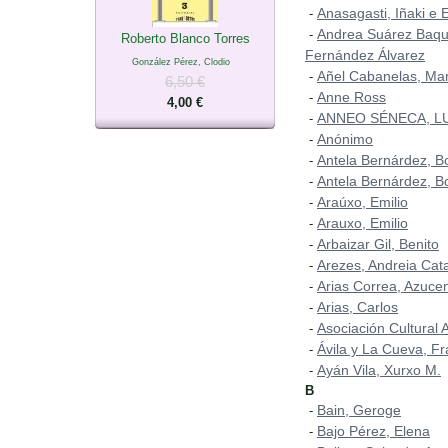
Anasagasti, Iñaki e 
-
Andrea Suárez Baqu
-
Roberto Blanco Torres
Fernández Álvarez
González Pérez, Clodio
Añel Cabanelas, Mar
-
6,50 €
Anne Ross
-
4,00 €
ANNEO SÉNECA, L
-
Anónimo
-
Antela Bernárdez, B
-
Antela Bernárdez, B
-
Araúxo, Emilio
-
Arauxo, Emilio
-
Arbaizar Gil, Benito
-
Arezes, Andreia Cat
-
Arias Correa, Azuce
-
Arias, Carlos
-
Asociación Cultural A
-
Ávila y La Cueva, Fr
-
Ayán Vila, Xurxo M.
-
B
Bain, Geroge
-
Bajo Pérez, Elena
-