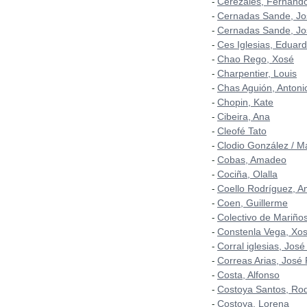
Cerezales, Fernand
-
Cernadas Sande, Jo
-
Cernadas Sande, Jo
-
Ces Iglesias, Eduar
-
Chao Rego, Xosé
-
Charpentier, Louis
-
Chas Aguión, Antoni
-
Chopin, Kate
-
Cibeira, Ana
-
Cleofé Tato
-
Clodio González / M
-
Cobas, Amadeo
-
Cociña, Olalla
-
Coello Rodríguez, A
-
Coen, Guillerme
-
Colectivo de Mariñ
-
Constenla Vega, Xo
-
Corral iglesias, José
-
Correas Arias, José
-
Costa, Alfonso
-
Costoya Santos, Rod
-
Costoya, Lorena
-