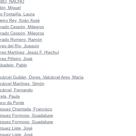
IBO, NACHO
lón, Miguel
to Fontaíña, Laura
ijeiro Rey, Xoán Xosé
rrado Cespón, Milagros
rrado Cespón, Milagros
rrado Romero, Ramón
rres del Río, Joaquín
rres Martínez, Jesús F. (Kechu)
res Piñeiro, José
abadelo, Pablo
cárcel Guitián, Dores. Valcárcel Ares, María
lcárcel Martínez, Simón
lcárcel, Fernando
rela, Paula
sco da Ponte
zquez Chantada, Francisco
zquez Formoso, Guadalupe
zquez Formoso, Guadalupe
zquez Liste, José
zquez Liste, José