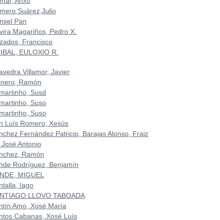
mar, Anxo
mero Suárez,Julio
nsel Pan
vira Magariños, Pedro X.
zados, Francisco
IBAL, EULOXIO R.
avedra Villamor, Javier
inero, Ramón
martinho, Susd
martinho, Suso
martinho, Suso
n Luís Romero, Xesús
nchez Fernández Patricio, Barajas Alonso, Fraiz
 José Antonio
nchez, Ramón
nde Rodríguez, Benjamín
NDE, MIGUEL
talla, Iago
NTIAGO LLOVO TABOADA
ntín Amo, Xosé María
ntos Cabanas, Xosé Luís