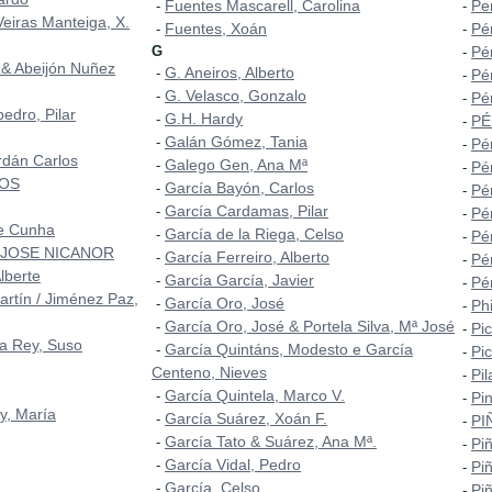
Fuentes Mascarell, Carolina
Pe
-
-
Veiras Manteiga, X.
Fuentes, Xoán
Pé
-
-
G
Pér
-
 & Abeijón Nuñez
G. Aneiros, Alberto
-
Pé
-
G. Velasco, Gonzalo
-
Pé
-
edro, Pilar
G.H. Hardy
-
PÉ
-
Galán Gómez, Tania
-
Pér
-
rdán Carlos
Galego Gen, Ana Mª
-
Pé
-
ROS
García Bayón, Carlos
-
Pé
-
García Cardamas, Pilar
-
Pé
-
 e Cunha
García de la Riega, Celso
-
Pé
-
 JOSE NICANOR
García Ferreiro, Alberto
-
Pér
-
lberte
García García, Javier
-
Pér
-
artín / Jiménez Paz,
García Oro, José
-
Phi
-
García Oro, José & Portela Silva, Mª José
-
Pic
-
a Rey, Suso
García Quintáns, Modesto e García
-
Pi
-
Centeno, Nieves
Pi
-
García Quintela, Marco V.
-
Pi
-
y, María
García Suárez, Xoán F.
-
PI
-
García Tato & Suárez, Ana Mª.
-
Pi
-
García Vidal, Pedro
-
Pi
-
García, Celso
-
Piñ
-