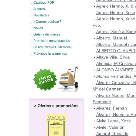
:.
Catálogo PDF
Agrelo Hermo, X. & 
-
:.
Autores
Agrelo Hermo, Xosé
-
:.
Novidades
Agrelo Hermo, Xosé
-
:.
¿Queres publicar?
Fco.
:.
Novas
Agrelo, Xosé & Samp
-
:.
Galería de imaxes
Alberro, Manuel
-
:.
Premios e convocatorias
Alberro, Manuel / Jo
-
:.
Bases Premio H Medieval
ALBERTO G. ANEI
-
:.
Próximos lanzamentos
Alfayé Villa, Silvia
-
Almeida, M.Cristina
-
ALONSO ÁLVAREZ,
-
Alonso Fernández, A
-
Álvarez González, M
-
Mª del Carmen
Alvarez Noemí, Marí
-
Sambade
>
Ofertas e promocións
Álvarez, Fernán
-
Álvarez, Noemí e Re
-
Alvite Lema, Xosé
-
Alvite, Valentín
-
Amaral, Ronaldo
-