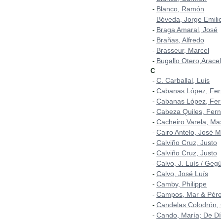
Blanco, Ramón
-
Bóveda, Jorge Emili
-
Braga Amaral, José
-
Brañas, Alfredo
-
Brasseur, Marcel
-
Bugallo Otero,Aracel
-
C
C. Carballal, Luis
-
Cabanas López, Fe
-
Cabanas López, Fer
-
Cabeza Quiles, Fer
-
Cacheiro Varela, Ma
-
Cairo Antelo, José 
-
Calviño Cruz, Justo
-
Calviño Cruz, Justo
-
Calvo, J. Luís / Geg
-
Calvo, José Luís
-
Camby, Philippe
-
Campos, Mar & Pérez
-
Candelas Colodrón,
-
Cando, María; De Dí
-