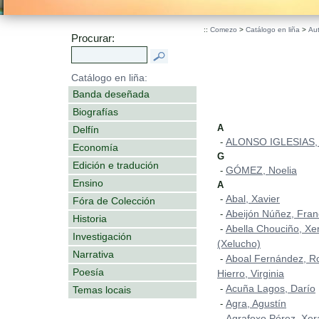
.
::
Comezo
>
Catálogo en liña
>
Au
Procurar:
Catálogo en liña:
Banda deseñada
Biografías
A
Delfín
ALONSO IGLESIAS,
-
Economía
G
Edición e tradución
GÓMEZ, Noelia
-
Ensino
A
Abal, Xavier
-
Fóra de Colección
Abeijón Núñez, Fran
-
Historia
Abella Chouciño, Xe
-
Investigación
(Xelucho)
Narrativa
Aboal Fernández, Ro
-
Poesía
Hierro, Virginia
Acuña Lagos, Darío
-
Temas locais
Agra, Agustín
-
Agrafoxo Pérez, Xer
-