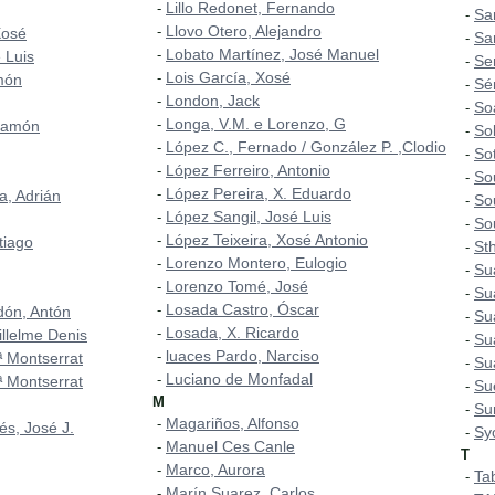
Lillo Redonet, Fernando
-
Sa
-
Llovo Otero, Alejandro
-
Xosé
Sa
-
Lobato Martínez, José Manuel
-
 Luis
Se
-
Lois García, Xosé
-
món
Sé
-
London, Jack
-
So
-
Longa, V.M. e Lorenzo, G
-
Ramón
So
-
López C., Fernado / González P. ,Clodio
-
So
-
López Ferreiro, Antonio
-
So
-
López Pereira, X. Eduardo
-
a, Adrián
So
-
López Sangil, José Luis
-
So
-
López Teixeira, Xosé Antonio
-
tiago
St
-
Lorenzo Montero, Eulogio
-
Su
-
Lorenzo Tomé, José
-
Su
-
Losada Castro, Óscar
-
rdón, Antón
Su
-
Losada, X. Ricardo
-
illelme Denis
Su
-
luaces Pardo, Narciso
-
 Montserrat
Su
-
Luciano de Monfadal
-
 Montserrat
Su
-
M
Su
-
Magariños, Alfonso
-
és, José J.
Sy
-
Manuel Ces Canle
-
T
Marco, Aurora
-
Ta
-
Marín Suarez, Carlos
-