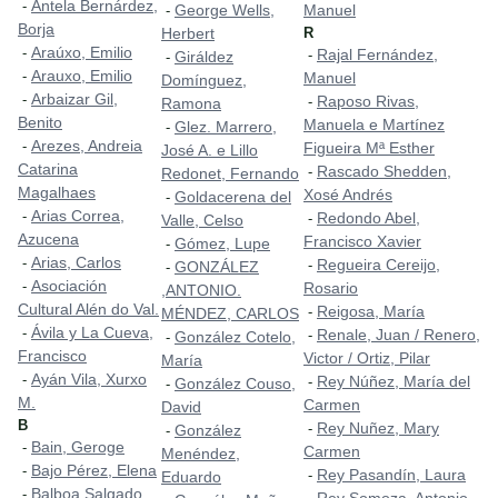
Antela Bernárdez,
-
George Wells,
Manuel
-
Borja
Herbert
R
Araúxo, Emilio
-
Rajal Fernández,
-
Giráldez
-
Arauxo, Emilio
-
Manuel
Domínguez,
Arbaizar Gil,
-
Raposo Rivas,
-
Ramona
Benito
Manuela e Martínez
Glez. Marrero,
-
Arezes, Andreia
-
Figueira Mª Esther
José A. e Lillo
Catarina
Rascado Shedden,
-
Redonet, Fernando
Magalhaes
Xosé Andrés
Goldacerena del
-
Arias Correa,
-
Redondo Abel,
-
Valle, Celso
Azucena
Francisco Xavier
Gómez, Lupe
-
Arias, Carlos
-
Regueira Cereijo,
-
GONZÁLEZ
-
Asociación
-
Rosario
,ANTONIO.
Cultural Alén do Val.
Reigosa, María
-
MÉNDEZ, CARLOS
Ávila y La Cueva,
-
Renale, Juan / Renero,
-
González Cotelo,
-
Francisco
Victor / Ortiz, Pilar
María
Ayán Vila, Xurxo
-
Rey Núñez, María del
-
González Couso,
-
M.
Carmen
David
B
Rey Nuñez, Mary
-
González
-
Bain, Geroge
-
Carmen
Menéndez,
Bajo Pérez, Elena
-
Rey Pasandín, Laura
-
Eduardo
Balboa Salgado,
-