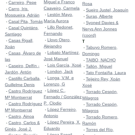
Miguel e Franco
Carreiro, Pepe
-
Rosa
Caaveiro, Carmela
Carro, Iris.
-
Sueiro Justel, Joaquín
-
Lestón Mayo,
-
Mosqueira, Adrián
Suras, Alberte
-
María Aurora
Casal Pita, Tomás
-
Syoned Davies &
-
Lillo Redonet,
-
Casal Quintáns,
-
Nerys Ann Jonnes
Fernando
Santiago
(coord)
Llovo Otero,
-
Casas Rigall,
-
T
Alejandro
Xoán
Tabuyo Romero,
-
Lobato Martínez,
-
Casas, Álvaro de
-
Domingo
José Manuel
las
TAIBO, NACHO
-
Lois García, Xosé
-
Caseiro, Delfín -
-
Tallón, Miguel
-
London, Jack
-
Jardón, Antón
Tato Fontaíña, Laura
-
Longa, V.M. e
-
Castillo Carballa,
-
Teijeiro Rey, Xoán
-
Lorenzo, G
Guillelme Denis
Xosé
López C.,
-
Castro Rodríguez
-
Torrado Cespón,
-
Fernado / González
Mª Montserrat
Milagros
P. ,Clodio
Castro Rodríguez
-
Torrado Cespón,
-
López Ferreiro,
-
Mª Montserrat
Milagros
Antonio
Castro, Ainoa
-
Torrado Romero,
-
López Pereira, X.
-
Castro, Carlos &
-
Ramón
Eduardo
Ginés, José J.
Torres del Río,
-
López Sangil,
-