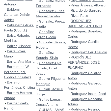
Rey Somoza, Antonio
-
González Muñoz,
-
Antonio
Ribas Álvarez, Alfonso
-
Fernando
Baldomir
-
Ricardo de Barreiro
-
González Outes,
-
Cabanas, Xohán
Rivas Paco
-
Manuel Jacobo
Xabier
RODRIGUEZ
-
González Pérez,
-
Ballesteros Arias,
-
BAIXERAS, ANTONIO
Clodio
Paula (Coord.)
Rodriguez Brandao,
-
González
-
Balsa Rábade,
-
Carlos
Pérez,Clodio
Mari Luz
Rodríguez Castillo,
-
González Rouco,
-
Balzac, Honore
-
Héctor
Roberto
Barra Jover,
-
Rodríguez Fer, Claudio
-
González
-
Mario
RODRÍGUEZ
-
Soutelo, Silvia
Barral, Ana María
-
FERNÁNDEZ, JOSÉ
González-Oya
-
Barreiro de W.,
-
EUGENIO
Jacinto, Dosil
Bernardo (ed.
Rodríguez Gallardo,
-
Joaquín
Clodio González)
Antón
Guerra Filgueira,
-
Barreiro
-
Rodríguez Gallardo,
-
Henrique
Fernández, Cristina
Antón
Guitián, Xosé e
-
Barrera Herrero,
-
Rodríguez Ínsua, José
-
Jorge
Amado
Rodríguez Rancaño,
-
Gulías Lamas,
-
Barros Sivelo,
-
Adrián
Xesús Antonio
Ramón
Rodríguez Resino,
-
GULÍAS LAMAS,
-