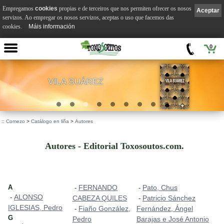
Empregamos
cookies
propias e de terceiros que nos permiten ofrecer os nosos
Aceptar
servizos. Ao empregar os nosos servizos, aceptas o uso que facemos das
cookies.
Máis información
0
VILA SUÁREZ
.
::
Comezo
>
Catálogo en liña
>
Autores
Autores - Editorial Toxosoutos.com.
A
FERNANDO
Pato, Chus
-
-
ALONSO
-
CABEZA QUILES
Patricio Sánchez
-
IGLESIAS, Pedro
Fiaño González,
Fernández, Ángel
-
G
Pedro
Barajas e José Antonio