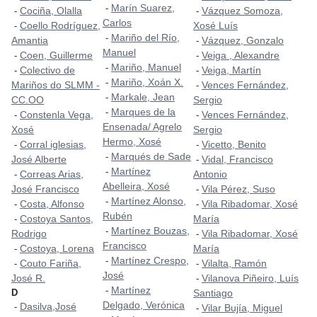
Marín Suarez,
-
Cociña, Olalla
Vázquez Somoza,
-
-
Carlos
Coello Rodríguez,
Xosé Luís
-
Mariño del Río,
-
Amantia
Vázquez, Gonzalo
-
Manuel
Coen, Guillerme
Veiga , Alexandre
-
-
Mariño, Manuel
-
Colectivo de
Veiga, Martín
-
-
Mariño, Xoán X.
-
Mariños do SLMM -
Vences Fernández,
-
Markale, Jean
-
CC.OO
Sergio
Marques de la
-
Constenla Vega,
Vences Fernández,
-
-
Ensenada/ Agrelo
Xosé
Sergio
Hermo, Xosé
Corral iglesias,
Vicetto, Benito
-
-
Marqués de Sade
-
José Alberte
Vidal, Francisco
-
Martínez
-
Correas Arias,
Antonio
-
Abelleira, Xosé
José Francisco
Vila Pérez, Suso
-
Martínez Alonso,
-
Costa, Alfonso
Vila Ribadomar, Xosé
-
-
Rubén
Costoya Santos,
María
-
Martínez Bouzas,
-
Rodrigo
Vila Ribadomar, Xosé
-
Francisco
Costoya, Lorena
María
-
Martínez Crespo,
-
Couto Fariña,
Vilalta, Ramón
-
-
José
José R.
Vilanova Piñeiro, Luís
-
Martínez
-
D
Santiago
Delgado, Verónica
Dasilva,José
-
Vilar Bujía, Miguel
-