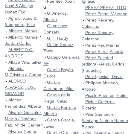
Fuentes, Xoán
Ignacio
-
Xosé & Abeijón
G
PÉREZ PÉREZ, TITO
-
Nuñez Fco.
G. Aneiros,
-
Pérez Prieto, Victorino
-
Agrelo, Xosé &
-
Alberto
Pérez Recarey,
-
Sampedro, Pilar
G. Velasco,
-
Celestino
Alberro, Manuel
-
Gonzalo
Pérez Recarey,
-
Alberro, Manuel /
-
G.H. Hardy
-
Celestino
Jordán Carlos
Galán Gómez,
-
Pérez Rei, Mariña
-
ALBERTO G.
-
Tania
Pérez Riera, Alberto
-
ANEIROS
Galego Gen, Ana
-
Pérez Soledad
-
Alfayé Villa, Silvia
-
Mª
(editora) /Arias, Carlos
Almeida,
-
García Bayón,
-
(traductor)
M.Cristina e Cunha
Carlos
Pérz Iglesias, David
-
ALONSO
-
García
-
Philippot Abeledo,
-
ÁLVAREZ, JOSE
Cardamas, Pilar
Alfonso
NICANOR
García de la
-
Picallo Fuentes, Héitor
-
Alonso
-
Riega, Celso
Pichel Gotérrez,
-
Fernández, Alberte
García Ferreiro,
-
Ricardo
Álvarez González,
-
Alberto
Pilar Sampedro,
-
Martín / Jiménez
García García,
-
Santiago Nieto e Ramon
Paz, Mª del Carmen
Javier
Blanco
Alvarez Noemí,
-
García Oro, José
-
Pin, Beatriz e Cando,
-