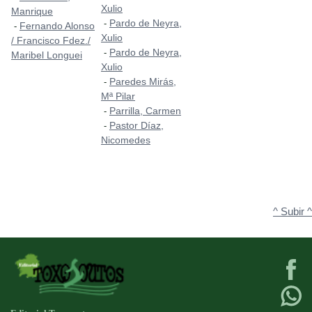
Xulio
Manrique
Pardo de Neyra,
-
Fernando Alonso
-
Xulio
/ Francisco Fdez./
Pardo de Neyra,
-
Maribel Longuei
Xulio
Paredes Mirás,
-
Mª Pilar
Parrilla, Carmen
-
Pastor Díaz,
-
Nicomedes
^ Subir ^