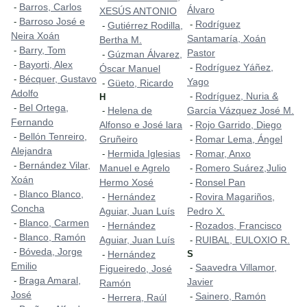
Barros, Carlos
-
Álvaro
XESÚS ANTONIO
Barroso José e
-
Rodríguez
-
Gutiérrez Rodilla,
-
Neira Xoán
Santamaría, Xoán
Bertha M.
Barry, Tom
-
Pastor
Gúzman Álvarez,
-
Bayorti, Alex
-
Rodríguez Yáñez,
-
Óscar Manuel
Bécquer, Gustavo
-
Yago
Güeto, Ricardo
-
Adolfo
Rodríguez, Nuria &
-
H
Bel Ortega,
-
Helena de
García Vázquez José M.
-
Fernando
Alfonso e José lara
Rojo Garrido, Diego
-
Bellón Tenreiro,
-
Gruñeiro
Romar Lema, Ángel
-
Alejandra
Hermida Iglesias
Romar, Anxo
-
-
Bernández Vilar,
-
Manuel e Agrelo
Romero Suárez,Julio
-
Xoán
Hermo Xosé
Ronsel Pan
-
Blanco Blanco,
-
Hernández
Rovira Magariños,
-
-
Concha
Aguiar, Juan Luís
Pedro X.
Blanco, Carmen
-
Hernández
Rozados, Francisco
-
-
Blanco, Ramón
-
Aguiar, Juan Luís
RUIBAL, EULOXIO R.
-
Bóveda, Jorge
-
Hernández
S
-
Emilio
Saavedra Villamor,
-
Figueiredo, José
Braga Amaral,
-
Javier
Ramón
José
Sainero, Ramón
-
Herrera, Raúl
-