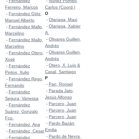
Fernández
Nuñez Pombo,
-
-
Ferreiro, Marcos
Carlos (Coord.)
Fernández Götz,
O
-
Olariaga, Maxi
-
Manuel Alberto
Olariaga, Xabier
-
Fernández Mallo,
-
A.
Marcelino
Olivares Guillen,
-
Fernández Mallo,
-
Andrés
Marcelino
Olivares Guillen,
-
Fernández Otero,
-
Andrés
Xosé
Otero, X. Luís &
-
Fernández
-
Casal, Santiago
Pintos, Xulio
P
Fernández Rego,
-
Pan, Ronsel
-
Fernando
Parada Jato,
-
Fernández
-
Jesús Alfonso
Segura, Vanessa
Parcero, Juan
-
Fernández
-
Parcero, Juan
-
Suárez, Gonzalo
Parcero, Juan
-
Fco.
Pardo Bazán,
-
Fernández, Ana
-
Emilia
Fernández, Cesar
-
Pardo de Neyra,
-
Fernández,
-