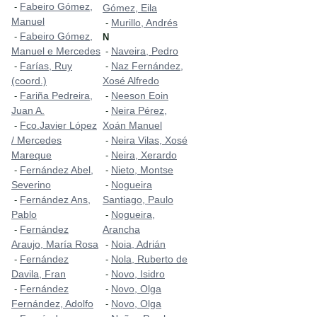
Fabeiro Gómez,
-
Gómez, Eila
Manuel
Murillo, Andrés
-
Fabeiro Gómez,
-
N
Manuel e Mercedes
Naveira, Pedro
-
Farías, Ruy
Naz Fernández,
-
-
(coord.)
Xosé Alfredo
Fariña Pedreira,
Neeson Eoin
-
-
Juan A.
Neira Pérez,
-
Fco.Javier López
Xoán Manuel
-
/ Mercedes
Neira Vilas, Xosé
-
Mareque
Neira, Xerardo
-
Fernández Abel,
Nieto, Montse
-
-
Severino
Nogueira
-
Fernández Ans,
Santiago, Paulo
-
Pablo
Nogueira,
-
Fernández
Arancha
-
Araujo, María Rosa
Noia, Adrián
-
Fernández
Nola, Ruberto de
-
-
Davila, Fran
Novo, Isidro
-
Fernández
Novo, Olga
-
-
Fernández, Adolfo
Novo, Olga
-