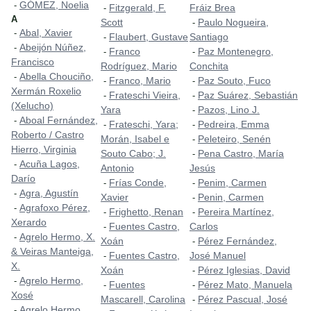
GÓMEZ, Noelia
-
Fitzgerald, F.
Fráiz Brea
-
A
Scott
Paulo Nogueira,
-
Abal, Xavier
-
Flaubert, Gustave
Santiago
-
Abeijón Núñez,
-
Franco
Paz Montenegro,
-
-
Francisco
Rodríguez, Mario
Conchita
Abella Chouciño,
-
Franco, Mario
Paz Souto, Fuco
-
-
Xermán Roxelio
Frateschi Vieira,
Paz Suárez, Sebastián
-
-
(Xelucho)
Yara
Pazos, Lino J.
-
Aboal Fernández,
-
Frateschi, Yara;
Pedreira, Emma
-
-
Roberto / Castro
Morán, Isabel e
Peleteiro, Senén
-
Hierro, Virginia
Souto Cabo; J.
Pena Castro, María
-
Acuña Lagos,
-
Antonio
Jesús
Darío
Frías Conde,
Penim, Carmen
-
-
Agra, Agustín
-
Xavier
Penin, Carmen
-
Agrafoxo Pérez,
-
Frighetto, Renan
Pereira Martínez,
-
-
Xerardo
Fuentes Castro,
Carlos
-
Agrelo Hermo, X.
-
Xoán
Pérez Fernández,
-
& Veiras Manteiga,
Fuentes Castro,
José Manuel
-
X.
Xoán
Pérez Iglesias, David
-
Agrelo Hermo,
-
Fuentes
Pérez Mato, Manuela
-
-
Xosé
Mascarell, Carolina
Pérez Pascual, José
-
Agrelo Hermo,
-