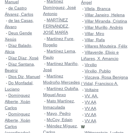
Martínez
-
Manuel
Ángel
Domínguez, José
de Castro
-
Vilela, Branca
-
Antonio
Álvarez, Carlos
Villar Janeiro, Helena
-
MARTÍNEZ
-
de las Casas,
-
Villar Miranda, Cristina
-
FERNÁNDEZ,
Álvaro
Villar Murillo, Andrés
-
JOSÉ MARÍA
Deus Gende
-
Villar, Miro
-
Martínez Fure,
-
Xesús
Villar, Rafa
-
Rogelio
Díaz Balado,
-
Villares Mouteira, Félix
-
Martínez Lema,
-
Alicia
Villaverde, Elixio e
-
Paulo
Díaz Díaz, Xosé
-
Liñares, X. Amancio
Martínez Mariño,
-
Díaz Santana,
-
Virxilio
-
José
Beatriz
Virxilio, Publio
-
Martínez
-
Dios Diz, Manuel
-
Vizcaya, Rosa Benigna
-
Modroño,Mercedes
Do Monfadal,
-
/ Vidal, Francisco A.
Martínez Oubiña,
-
Luciano
Voltaire
-
Miguel Anxo
Domínguez
-
VV. AA.
-
Mato Martínez,
-
Alberte, Xoán
VV.AA
-
Inmaculada
Carlos
VV.AA
-
Mayo, Pedro
-
Domínguez
-
VV.AA
-
McCoy, Edain
-
Alberte, Xoán
VV.AA
-
Méndez Míguez,
-
Carlos
W
Carlos
(coordinador)
Wittgenstein, Ludwig
-