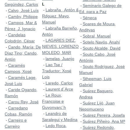
Gegúndez, Carlos
L
Seminario Galego de
-
Labraña , Antón &
-
Calvo, José Luís
-
Ed. para a Paz
Rdguez. Mayo,
Camby, Philippe
-
Séneca
-
Manuel
Campos, Mar &
-
Soares de Moura,
-
Labraña Barreño,
-
Pérez, J. Ignacio
Andityas
Antón
Candelas
-
Sobral, Manuel
-
LAGARES DIEZ,
-
Colodrón, César
Sotelo Navós, Anahí
-
NIEVES. LORENZO
Cando, María; De
-
Souto Alcalde, David
-
MOLEDO, MAR
Díaz,Tino; Cando,
Souto Cabo, José
-
lamelas, Juanjo
-
Antón
António
Lao Tse /
-
Caramés
-
Souto Rodríguez, José
-
Traductor: Xosé
Campos, Xosé
Manuel
Lois
Caramés Lage,
-
Stheeman, Luis
-
Laredo, Carlos
-
José Luis
Gabriel
Laurent d´Arce
-
Caride Ogando,
-
Suárez Baquero,
-
Le Roux,
-
Ramón
Andrea
Françoise e
Carou Rey, José
-
Suárez Lijó, Juan
-
Guyonvarc´h
Carredano
-
Nepomuceno
Leandro de
-
Cobas, Ramón
Suárez Pereira, Josefa
-
Saralegui y Medina
Carreiro e
-
Suárez Piñeiro, Ana Mª
-
Ledo Roca,
-
Carreiro
Suárez Redondo,
-