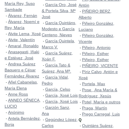
María Rey, Suso
García Oro, José
-
Antón
Sambade
& Portela Silva, Mª
PIÑEIRO BERZ,
-
Álvarez, Fernán
-
José
Alberto
Álvarez, Noemí e
-
García Quintáns,
-
Piñeiro González,
-
Rey, María
Modesto e García
Luciano
Alvite Lema, Xosé
-
Centeno, Nieves
Piñeiro González,
-
Alvite, Valentín
-
García Quintela,
-
Vicente
Amaral, Ronaldo
-
Marco V.
Piñeiro, Antonio
-
Anasagasti, Iñaki
-
García Suárez,
-
Piñeiro, Esther
-
e Estévez, José
Xoán F.
Piñeiro, Esther
-
Andrea Suárez
-
García Tato &
-
PIÑEIRO, VICENTE
-
Baquero e César
Suárez, Ana Mª.
Píriz Calvo, Antón e
-
Fernández Álvarez
García Vidal,
-
Xosé
Añel Cabanelas,
-
Pedro
Portela, Max
-
María Elena
García, Celso
-
Pose , Ana María &
-
Anne Ross
-
García, Xosé Lois
-
Rodríguez, Xesús
ANNEO SÉNECA,
-
García, Xosé Lois
-
Potel, María e outros
-
LUCIO
Garzón Sanz,
-
Praga, Martín
-
Anónimo
-
Ana
Prego Carregal, Luis
-
Antela Bernárdez,
-
Gegúndez López,
-
Q
Borja
Carlos
Quintáns Suárez,
-