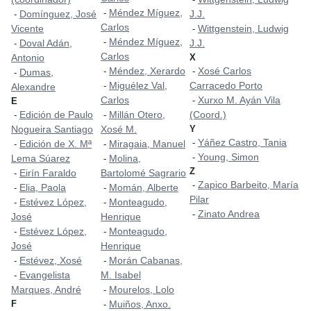
Méndez Míguez,
-
Domínguez, José
J.J.
-
Carlos
Vicente
Wittgenstein, Ludwig
-
Méndez Míguez,
-
Doval Adán,
J.J.
-
Carlos
Antonio
X
Méndez, Xerardo
Xosé Carlos
-
-
Dumas,
-
Miguélez Val,
Carracedo Porto
-
Alexandre
Carlos
Xurxo M. Ayán Vila
-
E
Edición de Paulo
Millán Otero,
(Coord.)
-
-
Nogueira Santiago
Xosé M.
Y
Yáñez Castro, Tania
-
Edición de X. Mª
Miragaia, Manuel
-
-
Young, Simon
-
Lema Súarez
Molina,
-
Z
Eirín Faraldo
Bartolomé Sagrario
-
Zapico Barbeito, María
-
Elia, Paola
Momán, Alberte
-
-
Pilar
Estévez López,
Monteagudo,
-
-
Zinato Andrea
-
José
Henrique
Estévez López,
Monteagudo,
-
-
José
Henrique
Estévez, Xosé
Morán Cabanas,
-
-
Evangelista
M. Isabel
-
Marques, André
Mourelos, Lolo
-
F
Muiños, Anxo.
-