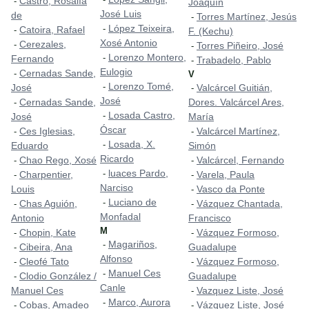
Castro, Rosalía
-
Joaquín
José Luis
de
Torres Martínez, Jesús
-
López Teixeira,
-
Catoira, Rafael
-
F. (Kechu)
Xosé Antonio
Cerezales,
-
Torres Piñeiro, José
-
Lorenzo Montero,
-
Fernando
Trabadelo, Pablo
-
Eulogio
Cernadas Sande,
-
V
Lorenzo Tomé,
-
José
Valcárcel Guitián,
-
José
Cernadas Sande,
Dores. Valcárcel Ares,
-
Losada Castro,
-
José
María
Óscar
Ces Iglesias,
Valcárcel Martínez,
-
-
Losada, X.
-
Eduardo
Simón
Ricardo
Chao Rego, Xosé
Valcárcel, Fernando
-
-
luaces Pardo,
-
Charpentier,
Varela, Paula
-
-
Narciso
Louis
Vasco da Ponte
-
Luciano de
-
Chas Aguión,
Vázquez Chantada,
-
-
Monfadal
Antonio
Francisco
M
Chopin, Kate
Vázquez Formoso,
-
-
Magariños,
-
Cibeira, Ana
Guadalupe
-
Alfonso
Cleofé Tato
Vázquez Formoso,
-
-
Manuel Ces
-
Clodio González /
Guadalupe
-
Canle
Manuel Ces
Vazquez Liste, José
-
Marco, Aurora
-
Cobas, Amadeo
Vázquez Liste, José
-
-