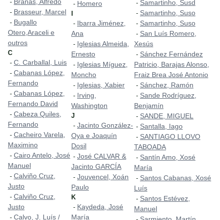
Brañas, Alfredo
-
Samartinho, Susd
-
Homero
-
Brasseur, Marcel
-
Samartinho, Suso
-
I
Bugallo
-
Ibarra Jiménez,
Samartinho, Suso
-
-
Otero,Araceli e
Ana
San Luís Romero,
-
outros
Iglesias Almeida,
Xesús
-
C
Ernesto
Sánchez Fernández
-
C. Carballal, Luis
-
Iglesias Míguez,
Patricio, Barajas Alonso,
-
Cabanas López,
-
Moncho
Fraiz Brea José Antonio
Fernando
Iglesias, Xabier
Sánchez, Ramón
-
-
Cabanas López,
-
Irving,
Sande Rodríguez,
-
-
Fernando David
Washington
Benjamín
Cabeza Quiles,
-
J
SANDE, MIGUEL
-
Fernando
Jacinto González-
-
Santalla, Iago
-
Cacheiro Varela,
-
Oya e Joaquín
SANTIAGO LLOVO
-
Maximino
Dosil
TABOADA
Cairo Antelo, José
-
José CALVAR &
-
Santín Amo, Xosé
-
Manuel
Jacinto GARCÍA
María
Calviño Cruz,
-
Jouvencel, Xoán
-
Santos Cabanas, Xosé
-
Justo
Paulo
Luís
Calviño Cruz,
-
K
Santos Estévez,
-
Justo
Kaydeda, José
-
Manuel
Calvo, J. Luís /
María
-
Sarmiento, Martín
-