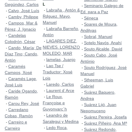
Gegúndez, Carlos
L
Seminario Galego de
-
Labraña , Antón &
-
Calvo, José Luís
-
Ed. para a Paz
Rdguez. Mayo,
Camby, Philippe
-
Séneca
-
Manuel
Campos, Mar &
-
Soares de Moura,
-
Labraña Barreño,
-
Pérez, J. Ignacio
Andityas
Antón
Candelas
-
Sobral, Manuel
-
LAGARES DIEZ,
-
Colodrón, César
Sotelo Navós, Anahí
-
NIEVES. LORENZO
Cando, María; De
-
Souto Alcalde, David
-
MOLEDO, MAR
Díaz,Tino; Cando,
Souto Cabo, José
-
lamelas, Juanjo
-
Antón
António
Lao Tse /
-
Caramés
-
Souto Rodríguez, José
-
Traductor: Xosé
Campos, Xosé
Manuel
Lois
Caramés Lage,
-
Stheeman, Luis
-
Laredo, Carlos
-
José Luis
Gabriel
Laurent d´Arce
-
Caride Ogando,
-
Suárez Baquero,
-
Le Roux,
-
Ramón
Andrea
Françoise e
Carou Rey, José
-
Suárez Lijó, Juan
-
Guyonvarc´h
Carredano
-
Nepomuceno
Leandro de
-
Cobas, Ramón
Suárez Pereira, Josefa
-
Saralegui y Medina
Carreiro e
-
Suárez Piñeiro, Ana Mª
-
Ledo Roca,
-
Carreiro
Suárez Redondo,
-