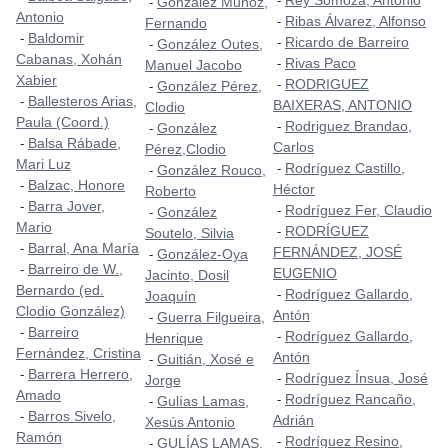
Rey Somoza, Antonio
-
González Muñoz,
-
Antonio
Ribas Álvarez, Alfonso
-
Fernando
Baldomir
-
Ricardo de Barreiro
-
González Outes,
-
Cabanas, Xohán
Rivas Paco
-
Manuel Jacobo
Xabier
RODRIGUEZ
-
González Pérez,
-
Ballesteros Arias,
-
BAIXERAS, ANTONIO
Clodio
Paula (Coord.)
Rodriguez Brandao,
-
González
-
Balsa Rábade,
-
Carlos
Pérez,Clodio
Mari Luz
Rodríguez Castillo,
-
González Rouco,
-
Balzac, Honore
-
Héctor
Roberto
Barra Jover,
-
Rodríguez Fer, Claudio
-
González
-
Mario
RODRÍGUEZ
-
Soutelo, Silvia
Barral, Ana María
-
FERNÁNDEZ, JOSÉ
González-Oya
-
Barreiro de W.,
-
EUGENIO
Jacinto, Dosil
Bernardo (ed.
Rodríguez Gallardo,
-
Joaquín
Clodio González)
Antón
Guerra Filgueira,
-
Barreiro
-
Rodríguez Gallardo,
-
Henrique
Fernández, Cristina
Antón
Guitián, Xosé e
-
Barrera Herrero,
-
Rodríguez Ínsua, José
-
Jorge
Amado
Rodríguez Rancaño,
-
Gulías Lamas,
-
Barros Sivelo,
-
Adrián
Xesús Antonio
Ramón
Rodríguez Resino,
-
GULÍAS LAMAS,
-