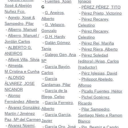
Fuentes, Xoán
Ignacio
-
Xosé & Abeijón
G
PÉREZ PÉREZ, TITO
-
Nuñez Fco.
G. Aneiros,
-
Pérez Prieto, Victorino
-
Agrelo, Xosé &
-
Alberto
Pérez Recarey,
-
Sampedro, Pilar
G. Velasco,
-
Celestino
Alberro, Manuel
-
Gonzalo
Pérez Recarey,
-
Alberro, Manuel /
-
G.H. Hardy
-
Celestino
Jordán Carlos
Galán Gómez,
-
Pérez Rei, Mariña
-
ALBERTO G.
-
Tania
Pérez Riera, Alberto
-
ANEIROS
Galego Gen, Ana
-
Pérez Soledad
-
Alfayé Villa, Silvia
-
Mª
(editora) /Arias, Carlos
Almeida,
-
García Bayón,
-
(traductor)
M.Cristina e Cunha
Carlos
Pérz Iglesias, David
-
ALONSO
-
García
-
Philippot Abeledo,
-
ÁLVAREZ, JOSE
Cardamas, Pilar
Alfonso
NICANOR
García de la
-
Picallo Fuentes, Héitor
-
Alonso
-
Riega, Celso
Pichel Gotérrez,
-
Fernández, Alberte
García Ferreiro,
-
Ricardo
Álvarez González,
-
Alberto
Pilar Sampedro,
-
Martín / Jiménez
García García,
-
Santiago Nieto e Ramon
Paz, Mª del Carmen
Javier
Blanco
Alvarez Noemí,
-
García Oro, José
-
Pin, Beatriz e Cando,
-