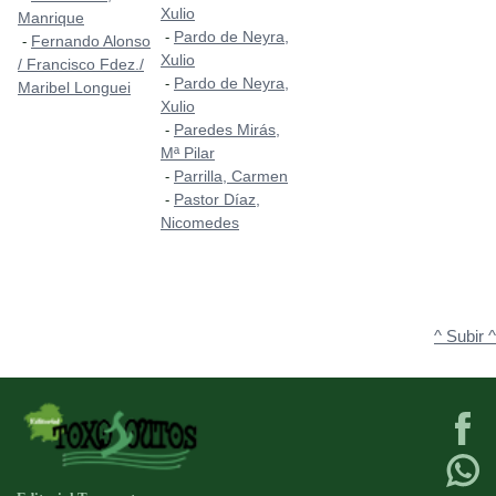
Xulio
Manrique
Pardo de Neyra,
-
Fernando Alonso
-
Xulio
/ Francisco Fdez./
Pardo de Neyra,
-
Maribel Longuei
Xulio
Paredes Mirás,
-
Mª Pilar
Parrilla, Carmen
-
Pastor Díaz,
-
Nicomedes
^ Subir ^