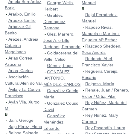
Antela Bernárdez,
-
George Wells,
Manuel
-
Borja
Herbert
R
Araúxo, Emilio
-
Rajal Fernández,
-
Giráldez
-
Arauxo, Emilio
-
Manuel
Domínguez,
Arbaizar Gil,
-
Raposo Rivas,
-
Ramona
Benito
Manuela e Martínez
Glez. Marrero,
-
Arezes, Andreia
-
Figueira Mª Esther
José A. e Lillo
Catarina
Rascado Shedden,
-
Redonet, Fernando
Magalhaes
Xosé Andrés
Goldacerena del
-
Arias Correa,
-
Redondo Abel,
-
Valle, Celso
Azucena
Francisco Xavier
Gómez, Lupe
-
Arias, Carlos
-
Regueira Cereijo,
-
GONZÁLEZ
-
Asociación
-
Rosario
,ANTONIO.
Cultural Alén do Val.
Reigosa, María
-
MÉNDEZ, CARLOS
Ávila y La Cueva,
-
Renale, Juan / Renero,
-
González Cotelo,
-
Francisco
Victor / Ortiz, Pilar
María
Ayán Vila, Xurxo
-
Rey Núñez, María del
-
González Couso,
-
M.
Carmen
David
B
Rey Nuñez, Mary
-
González
-
Bain, Geroge
-
Carmen
Menéndez,
Bajo Pérez, Elena
-
Rey Pasandín, Laura
-
Eduardo
Balboa Salgado,
-