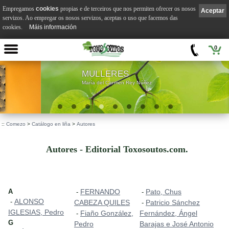
Empregamos
cookies
propias e de terceiros que nos permiten ofrecer os nosos
Aceptar
servizos. Ao empregar os nosos servizos, aceptas o uso que facemos das
cookies.
Máis información
0
MULLERES
María del Carmen Rey Núñez
::
Comezo
>
Catálogo en liña
>
Autores
Autores - Editorial Toxosoutos.com.
A
FERNANDO
Pato, Chus
-
-
ALONSO
-
CABEZA QUILES
Patricio Sánchez
-
IGLESIAS, Pedro
Fiaño González,
Fernández, Ángel
-
G
Pedro
Barajas e José Antonio