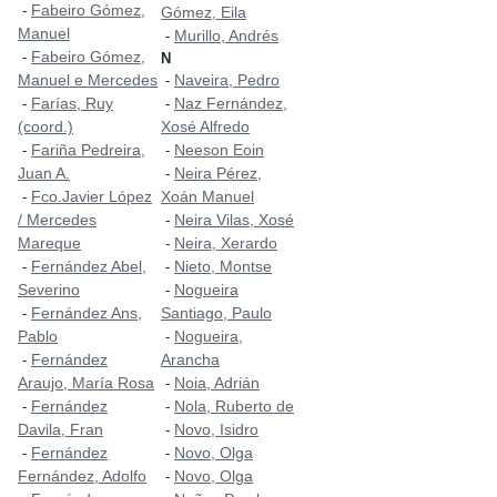
Fabeiro Gómez,
-
Gómez, Eila
Manuel
Murillo, Andrés
-
Fabeiro Gómez,
-
N
Manuel e Mercedes
Naveira, Pedro
-
Farías, Ruy
Naz Fernández,
-
-
(coord.)
Xosé Alfredo
Fariña Pedreira,
Neeson Eoin
-
-
Juan A.
Neira Pérez,
-
Fco.Javier López
Xoán Manuel
-
/ Mercedes
Neira Vilas, Xosé
-
Mareque
Neira, Xerardo
-
Fernández Abel,
Nieto, Montse
-
-
Severino
Nogueira
-
Fernández Ans,
Santiago, Paulo
-
Pablo
Nogueira,
-
Fernández
Arancha
-
Araujo, María Rosa
Noia, Adrián
-
Fernández
Nola, Ruberto de
-
-
Davila, Fran
Novo, Isidro
-
Fernández
Novo, Olga
-
-
Fernández, Adolfo
Novo, Olga
-