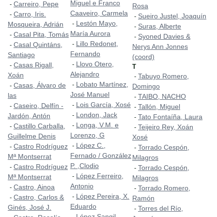
Miguel e Franco
Carreiro, Pepe
-
Rosa
Caaveiro, Carmela
Carro, Iris.
-
Sueiro Justel, Joaquín
-
Lestón Mayo,
-
Mosqueira, Adrián
Suras, Alberte
-
María Aurora
Casal Pita, Tomás
-
Syoned Davies &
-
Lillo Redonet,
-
Casal Quintáns,
-
Nerys Ann Jonnes
Fernando
Santiago
(coord)
Llovo Otero,
-
Casas Rigall,
-
T
Alejandro
Xoán
Tabuyo Romero,
-
Lobato Martínez,
-
Casas, Álvaro de
-
Domingo
José Manuel
las
TAIBO, NACHO
-
Lois García, Xosé
-
Caseiro, Delfín -
-
Tallón, Miguel
-
London, Jack
-
Jardón, Antón
Tato Fontaíña, Laura
-
Longa, V.M. e
-
Castillo Carballa,
-
Teijeiro Rey, Xoán
-
Lorenzo, G
Guillelme Denis
Xosé
López C.,
-
Castro Rodríguez
-
Torrado Cespón,
-
Fernado / González
Mª Montserrat
Milagros
P. ,Clodio
Castro Rodríguez
-
Torrado Cespón,
-
López Ferreiro,
-
Mª Montserrat
Milagros
Antonio
Castro, Ainoa
-
Torrado Romero,
-
López Pereira, X.
-
Castro, Carlos &
-
Ramón
Eduardo
Ginés, José J.
Torres del Río,
-
López Sangil,
-