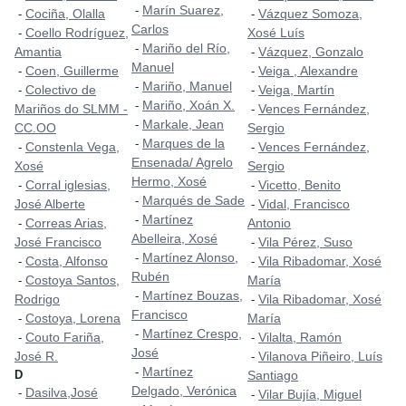
Marín Suarez,
-
Cociña, Olalla
Vázquez Somoza,
-
-
Carlos
Coello Rodríguez,
Xosé Luís
-
Mariño del Río,
-
Amantia
Vázquez, Gonzalo
-
Manuel
Coen, Guillerme
Veiga , Alexandre
-
-
Mariño, Manuel
-
Colectivo de
Veiga, Martín
-
-
Mariño, Xoán X.
-
Mariños do SLMM -
Vences Fernández,
-
Markale, Jean
-
CC.OO
Sergio
Marques de la
-
Constenla Vega,
Vences Fernández,
-
-
Ensenada/ Agrelo
Xosé
Sergio
Hermo, Xosé
Corral iglesias,
Vicetto, Benito
-
-
Marqués de Sade
-
José Alberte
Vidal, Francisco
-
Martínez
-
Correas Arias,
Antonio
-
Abelleira, Xosé
José Francisco
Vila Pérez, Suso
-
Martínez Alonso,
-
Costa, Alfonso
Vila Ribadomar, Xosé
-
-
Rubén
Costoya Santos,
María
-
Martínez Bouzas,
-
Rodrigo
Vila Ribadomar, Xosé
-
Francisco
Costoya, Lorena
María
-
Martínez Crespo,
-
Couto Fariña,
Vilalta, Ramón
-
-
José
José R.
Vilanova Piñeiro, Luís
-
Martínez
-
D
Santiago
Delgado, Verónica
Dasilva,José
-
Vilar Bujía, Miguel
-