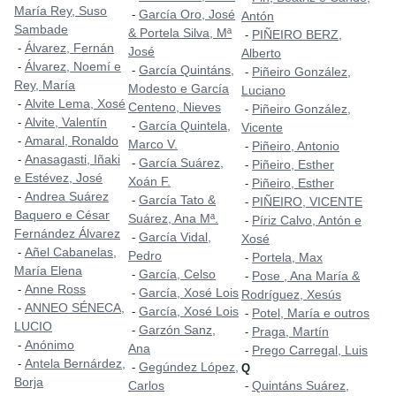
María Rey, Suso
García Oro, José
-
Antón
Sambade
& Portela Silva, Mª
PIÑEIRO BERZ,
-
Álvarez, Fernán
-
José
Alberto
Álvarez, Noemí e
-
García Quintáns,
-
Piñeiro González,
-
Rey, María
Modesto e García
Luciano
Alvite Lema, Xosé
-
Centeno, Nieves
Piñeiro González,
-
Alvite, Valentín
-
García Quintela,
-
Vicente
Amaral, Ronaldo
-
Marco V.
Piñeiro, Antonio
-
Anasagasti, Iñaki
-
García Suárez,
-
Piñeiro, Esther
-
e Estévez, José
Xoán F.
Piñeiro, Esther
-
Andrea Suárez
-
García Tato &
-
PIÑEIRO, VICENTE
-
Baquero e César
Suárez, Ana Mª.
Píriz Calvo, Antón e
-
Fernández Álvarez
García Vidal,
-
Xosé
Añel Cabanelas,
-
Pedro
Portela, Max
-
María Elena
García, Celso
-
Pose , Ana María &
-
Anne Ross
-
García, Xosé Lois
-
Rodríguez, Xesús
ANNEO SÉNECA,
-
García, Xosé Lois
-
Potel, María e outros
-
LUCIO
Garzón Sanz,
-
Praga, Martín
-
Anónimo
-
Ana
Prego Carregal, Luis
-
Antela Bernárdez,
-
Gegúndez López,
-
Q
Borja
Carlos
Quintáns Suárez,
-