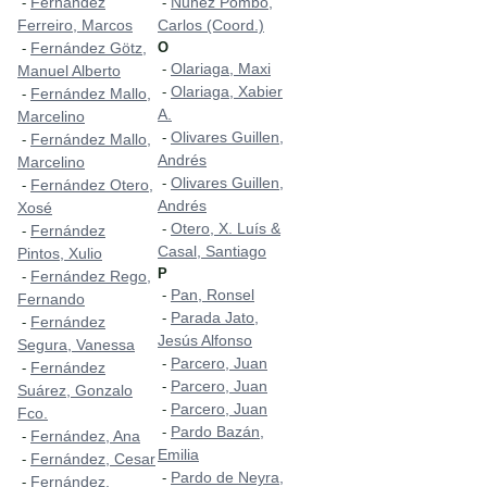
Fernández
Nuñez Pombo,
-
-
Ferreiro, Marcos
Carlos (Coord.)
Fernández Götz,
O
-
Olariaga, Maxi
-
Manuel Alberto
Olariaga, Xabier
-
Fernández Mallo,
-
A.
Marcelino
Olivares Guillen,
-
Fernández Mallo,
-
Andrés
Marcelino
Olivares Guillen,
-
Fernández Otero,
-
Andrés
Xosé
Otero, X. Luís &
-
Fernández
-
Casal, Santiago
Pintos, Xulio
P
Fernández Rego,
-
Pan, Ronsel
-
Fernando
Parada Jato,
-
Fernández
-
Jesús Alfonso
Segura, Vanessa
Parcero, Juan
-
Fernández
-
Parcero, Juan
-
Suárez, Gonzalo
Parcero, Juan
-
Fco.
Pardo Bazán,
-
Fernández, Ana
-
Emilia
Fernández, Cesar
-
Pardo de Neyra,
-
Fernández,
-