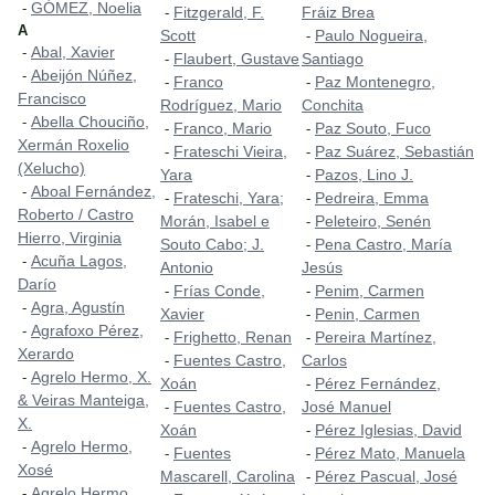
GÓMEZ, Noelia
-
Fitzgerald, F.
Fráiz Brea
-
A
Scott
Paulo Nogueira,
-
Abal, Xavier
-
Flaubert, Gustave
Santiago
-
Abeijón Núñez,
-
Franco
Paz Montenegro,
-
-
Francisco
Rodríguez, Mario
Conchita
Abella Chouciño,
-
Franco, Mario
Paz Souto, Fuco
-
-
Xermán Roxelio
Frateschi Vieira,
Paz Suárez, Sebastián
-
-
(Xelucho)
Yara
Pazos, Lino J.
-
Aboal Fernández,
-
Frateschi, Yara;
Pedreira, Emma
-
-
Roberto / Castro
Morán, Isabel e
Peleteiro, Senén
-
Hierro, Virginia
Souto Cabo; J.
Pena Castro, María
-
Acuña Lagos,
-
Antonio
Jesús
Darío
Frías Conde,
Penim, Carmen
-
-
Agra, Agustín
-
Xavier
Penin, Carmen
-
Agrafoxo Pérez,
-
Frighetto, Renan
Pereira Martínez,
-
-
Xerardo
Fuentes Castro,
Carlos
-
Agrelo Hermo, X.
-
Xoán
Pérez Fernández,
-
& Veiras Manteiga,
Fuentes Castro,
José Manuel
-
X.
Xoán
Pérez Iglesias, David
-
Agrelo Hermo,
-
Fuentes
Pérez Mato, Manuela
-
-
Xosé
Mascarell, Carolina
Pérez Pascual, José
-
Agrelo Hermo,
-