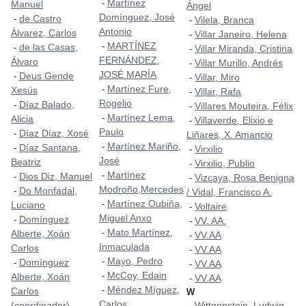
Martínez
-
Manuel
Ángel
Domínguez, José
de Castro
-
Vilela, Branca
-
Antonio
Álvarez, Carlos
Villar Janeiro, Helena
-
MARTÍNEZ
-
de las Casas,
-
Villar Miranda, Cristina
-
FERNÁNDEZ,
Álvaro
Villar Murillo, Andrés
-
JOSÉ MARÍA
Deus Gende
-
Villar, Miro
-
Martínez Fure,
-
Xesús
Villar, Rafa
-
Rogelio
Díaz Balado,
-
Villares Mouteira, Félix
-
Martínez Lema,
-
Alicia
Villaverde, Elixio e
-
Paulo
Díaz Díaz, Xosé
-
Liñares, X. Amancio
Martínez Mariño,
-
Díaz Santana,
-
Virxilio
-
José
Beatriz
Virxilio, Publio
-
Martínez
-
Dios Diz, Manuel
-
Vizcaya, Rosa Benigna
-
Modroño,Mercedes
Do Monfadal,
-
/ Vidal, Francisco A.
Martínez Oubiña,
-
Luciano
Voltaire
-
Miguel Anxo
Domínguez
-
VV. AA.
-
Mato Martínez,
-
Alberte, Xoán
VV.AA
-
Inmaculada
Carlos
VV.AA
-
Mayo, Pedro
-
Domínguez
-
VV.AA
-
McCoy, Edain
-
Alberte, Xoán
VV.AA
-
Méndez Míguez,
-
Carlos
W
Carlos
(coordinador)
Wittgenstein, Ludwig
-