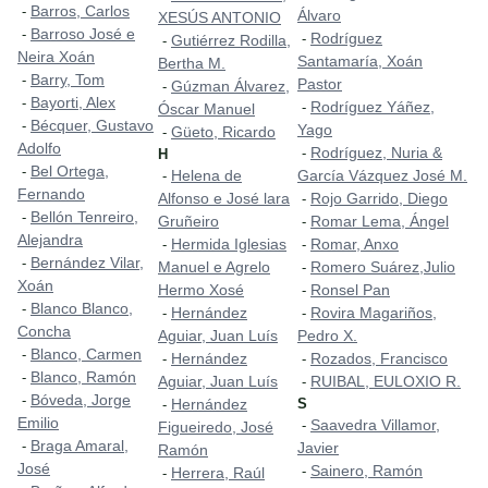
Barros, Carlos
-
Álvaro
XESÚS ANTONIO
Barroso José e
-
Rodríguez
-
Gutiérrez Rodilla,
-
Neira Xoán
Santamaría, Xoán
Bertha M.
Barry, Tom
-
Pastor
Gúzman Álvarez,
-
Bayorti, Alex
-
Rodríguez Yáñez,
-
Óscar Manuel
Bécquer, Gustavo
-
Yago
Güeto, Ricardo
-
Adolfo
Rodríguez, Nuria &
-
H
Bel Ortega,
-
Helena de
García Vázquez José M.
-
Fernando
Alfonso e José lara
Rojo Garrido, Diego
-
Bellón Tenreiro,
-
Gruñeiro
Romar Lema, Ángel
-
Alejandra
Hermida Iglesias
Romar, Anxo
-
-
Bernández Vilar,
-
Manuel e Agrelo
Romero Suárez,Julio
-
Xoán
Hermo Xosé
Ronsel Pan
-
Blanco Blanco,
-
Hernández
Rovira Magariños,
-
-
Concha
Aguiar, Juan Luís
Pedro X.
Blanco, Carmen
-
Hernández
Rozados, Francisco
-
-
Blanco, Ramón
-
Aguiar, Juan Luís
RUIBAL, EULOXIO R.
-
Bóveda, Jorge
-
Hernández
S
-
Emilio
Saavedra Villamor,
-
Figueiredo, José
Braga Amaral,
-
Javier
Ramón
José
Sainero, Ramón
-
Herrera, Raúl
-