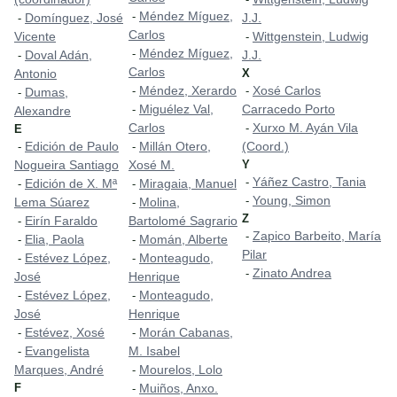
Méndez Míguez,
-
Domínguez, José
J.J.
-
Carlos
Vicente
Wittgenstein, Ludwig
-
Méndez Míguez,
-
Doval Adán,
J.J.
-
Carlos
Antonio
X
Méndez, Xerardo
Xosé Carlos
-
-
Dumas,
-
Miguélez Val,
Carracedo Porto
-
Alexandre
Carlos
Xurxo M. Ayán Vila
-
E
Edición de Paulo
Millán Otero,
(Coord.)
-
-
Nogueira Santiago
Xosé M.
Y
Yáñez Castro, Tania
-
Edición de X. Mª
Miragaia, Manuel
-
-
Young, Simon
-
Lema Súarez
Molina,
-
Z
Eirín Faraldo
Bartolomé Sagrario
-
Zapico Barbeito, María
-
Elia, Paola
Momán, Alberte
-
-
Pilar
Estévez López,
Monteagudo,
-
-
Zinato Andrea
-
José
Henrique
Estévez López,
Monteagudo,
-
-
José
Henrique
Estévez, Xosé
Morán Cabanas,
-
-
Evangelista
M. Isabel
-
Marques, André
Mourelos, Lolo
-
F
Muiños, Anxo.
-