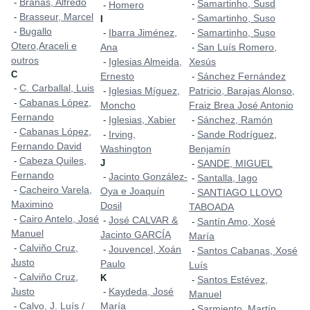
Brañas, Alfredo
-
Samartinho, Susd
-
Homero
-
Brasseur, Marcel
-
Samartinho, Suso
-
I
Bugallo
-
Ibarra Jiménez,
Samartinho, Suso
-
-
Otero,Araceli e
Ana
San Luís Romero,
-
outros
Iglesias Almeida,
Xesús
-
C
Ernesto
Sánchez Fernández
-
C. Carballal, Luis
-
Iglesias Míguez,
Patricio, Barajas Alonso,
-
Cabanas López,
-
Moncho
Fraiz Brea José Antonio
Fernando
Iglesias, Xabier
Sánchez, Ramón
-
-
Cabanas López,
-
Irving,
Sande Rodríguez,
-
-
Fernando David
Washington
Benjamín
Cabeza Quiles,
-
J
SANDE, MIGUEL
-
Fernando
Jacinto González-
-
Santalla, Iago
-
Cacheiro Varela,
-
Oya e Joaquín
SANTIAGO LLOVO
-
Maximino
Dosil
TABOADA
Cairo Antelo, José
-
José CALVAR &
-
Santín Amo, Xosé
-
Manuel
Jacinto GARCÍA
María
Calviño Cruz,
-
Jouvencel, Xoán
-
Santos Cabanas, Xosé
-
Justo
Paulo
Luís
Calviño Cruz,
-
K
Santos Estévez,
-
Justo
Kaydeda, José
-
Manuel
Calvo, J. Luís /
María
-
Sarmiento, Martín
-