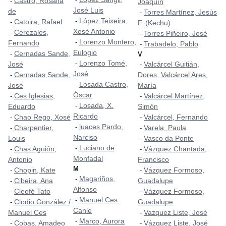
Castro, Rosalía
-
Joaquín
José Luis
de
Torres Martínez, Jesús
-
López Teixeira,
-
Catoira, Rafael
-
F. (Kechu)
Xosé Antonio
Cerezales,
-
Torres Piñeiro, José
-
Lorenzo Montero,
-
Fernando
Trabadelo, Pablo
-
Eulogio
Cernadas Sande,
-
V
Lorenzo Tomé,
-
José
Valcárcel Guitián,
-
José
Cernadas Sande,
Dores. Valcárcel Ares,
-
Losada Castro,
-
José
María
Óscar
Ces Iglesias,
Valcárcel Martínez,
-
-
Losada, X.
-
Eduardo
Simón
Ricardo
Chao Rego, Xosé
Valcárcel, Fernando
-
-
luaces Pardo,
-
Charpentier,
Varela, Paula
-
-
Narciso
Louis
Vasco da Ponte
-
Luciano de
-
Chas Aguión,
Vázquez Chantada,
-
-
Monfadal
Antonio
Francisco
M
Chopin, Kate
Vázquez Formoso,
-
-
Magariños,
-
Cibeira, Ana
Guadalupe
-
Alfonso
Cleofé Tato
Vázquez Formoso,
-
-
Manuel Ces
-
Clodio González /
Guadalupe
-
Canle
Manuel Ces
Vazquez Liste, José
-
Marco, Aurora
-
Cobas, Amadeo
Vázquez Liste, José
-
-