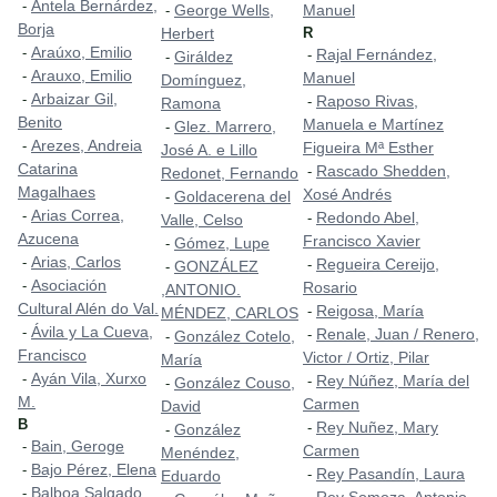
Antela Bernárdez,
-
George Wells,
Manuel
-
Borja
Herbert
R
Araúxo, Emilio
-
Rajal Fernández,
-
Giráldez
-
Arauxo, Emilio
-
Manuel
Domínguez,
Arbaizar Gil,
-
Raposo Rivas,
-
Ramona
Benito
Manuela e Martínez
Glez. Marrero,
-
Arezes, Andreia
-
Figueira Mª Esther
José A. e Lillo
Catarina
Rascado Shedden,
-
Redonet, Fernando
Magalhaes
Xosé Andrés
Goldacerena del
-
Arias Correa,
-
Redondo Abel,
-
Valle, Celso
Azucena
Francisco Xavier
Gómez, Lupe
-
Arias, Carlos
-
Regueira Cereijo,
-
GONZÁLEZ
-
Asociación
-
Rosario
,ANTONIO.
Cultural Alén do Val.
Reigosa, María
-
MÉNDEZ, CARLOS
Ávila y La Cueva,
-
Renale, Juan / Renero,
-
González Cotelo,
-
Francisco
Victor / Ortiz, Pilar
María
Ayán Vila, Xurxo
-
Rey Núñez, María del
-
González Couso,
-
M.
Carmen
David
B
Rey Nuñez, Mary
-
González
-
Bain, Geroge
-
Carmen
Menéndez,
Bajo Pérez, Elena
-
Rey Pasandín, Laura
-
Eduardo
Balboa Salgado,
-