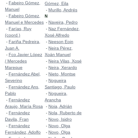
Fabeiro Gómez,
-
Gómez, Eila
Manuel
Murillo, Andrés
-
Fabeiro Gómez,
-
N
Manuel e Mercedes
Naveira, Pedro
-
Farías, Ruy
Naz Fernández,
-
-
(coord.)
Xosé Alfredo
Fariña Pedreira,
Neeson Eoin
-
-
Juan A.
Neira Pérez,
-
Fco.Javier López
Xoán Manuel
-
/ Mercedes
Neira Vilas, Xosé
-
Mareque
Neira, Xerardo
-
Fernández Abel,
Nieto, Montse
-
-
Severino
Nogueira
-
Fernández Ans,
Santiago, Paulo
-
Pablo
Nogueira,
-
Fernández
Arancha
-
Araujo, María Rosa
Noia, Adrián
-
Fernández
Nola, Ruberto de
-
-
Davila, Fran
Novo, Isidro
-
Fernández
Novo, Olga
-
-
Fernández, Adolfo
Novo, Olga
-