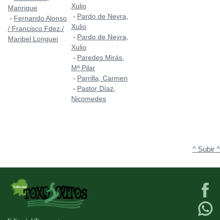
Xulio
Manrique
Pardo de Neyra,
-
Fernando Alonso
-
Xulio
/ Francisco Fdez./
Pardo de Neyra,
-
Maribel Longuei
Xulio
Paredes Mirás,
-
Mª Pilar
Parrilla, Carmen
-
Pastor Díaz,
-
Nicomedes
^ Subir ^