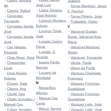
Castro, Rosalía
-
Joaquín
José Luis
de
Torres Martínez, Jesús
-
López Teixeira,
-
Catoira, Rafael
-
F. (Kechu)
Xosé Antonio
Cerezales,
-
Torres Piñeiro, José
-
Lorenzo Montero,
-
Fernando
Trabadelo, Pablo
-
Eulogio
Cernadas Sande,
-
V
Lorenzo Tomé,
-
José
Valcárcel Guitián,
-
José
Cernadas Sande,
Dores. Valcárcel Ares,
-
Losada Castro,
-
José
María
Óscar
Ces Iglesias,
Valcárcel Martínez,
-
-
Losada, X.
-
Eduardo
Simón
Ricardo
Chao Rego, Xosé
Valcárcel, Fernando
-
-
luaces Pardo,
-
Charpentier,
Varela, Paula
-
-
Narciso
Louis
Vasco da Ponte
-
Luciano de
-
Chas Aguión,
Vázquez Chantada,
-
-
Monfadal
Antonio
Francisco
M
Chopin, Kate
Vázquez Formoso,
-
-
Magariños,
-
Cibeira, Ana
Guadalupe
-
Alfonso
Cleofé Tato
Vázquez Formoso,
-
-
Manuel Ces
-
Clodio González /
Guadalupe
-
Canle
Manuel Ces
Vazquez Liste, José
-
Marco, Aurora
-
Cobas, Amadeo
Vázquez Liste, José
-
-