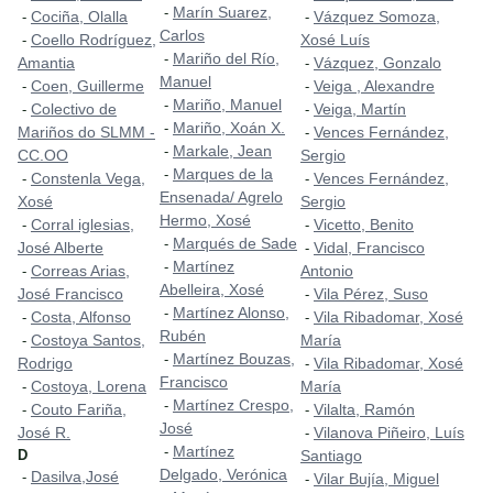
Marín Suarez,
-
Cociña, Olalla
Vázquez Somoza,
-
-
Carlos
Coello Rodríguez,
Xosé Luís
-
Mariño del Río,
-
Amantia
Vázquez, Gonzalo
-
Manuel
Coen, Guillerme
Veiga , Alexandre
-
-
Mariño, Manuel
-
Colectivo de
Veiga, Martín
-
-
Mariño, Xoán X.
-
Mariños do SLMM -
Vences Fernández,
-
Markale, Jean
-
CC.OO
Sergio
Marques de la
-
Constenla Vega,
Vences Fernández,
-
-
Ensenada/ Agrelo
Xosé
Sergio
Hermo, Xosé
Corral iglesias,
Vicetto, Benito
-
-
Marqués de Sade
-
José Alberte
Vidal, Francisco
-
Martínez
-
Correas Arias,
Antonio
-
Abelleira, Xosé
José Francisco
Vila Pérez, Suso
-
Martínez Alonso,
-
Costa, Alfonso
Vila Ribadomar, Xosé
-
-
Rubén
Costoya Santos,
María
-
Martínez Bouzas,
-
Rodrigo
Vila Ribadomar, Xosé
-
Francisco
Costoya, Lorena
María
-
Martínez Crespo,
-
Couto Fariña,
Vilalta, Ramón
-
-
José
José R.
Vilanova Piñeiro, Luís
-
Martínez
-
D
Santiago
Delgado, Verónica
Dasilva,José
-
Vilar Bujía, Miguel
-