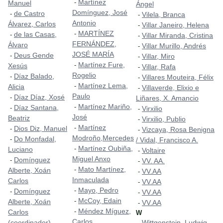
Martínez
-
Manuel
Ángel
Domínguez, José
de Castro
-
Vilela, Branca
-
Antonio
Álvarez, Carlos
Villar Janeiro, Helena
-
MARTÍNEZ
-
de las Casas,
-
Villar Miranda, Cristina
-
FERNÁNDEZ,
Álvaro
Villar Murillo, Andrés
-
JOSÉ MARÍA
Deus Gende
-
Villar, Miro
-
Martínez Fure,
-
Xesús
Villar, Rafa
-
Rogelio
Díaz Balado,
-
Villares Mouteira, Félix
-
Martínez Lema,
-
Alicia
Villaverde, Elixio e
-
Paulo
Díaz Díaz, Xosé
-
Liñares, X. Amancio
Martínez Mariño,
-
Díaz Santana,
-
Virxilio
-
José
Beatriz
Virxilio, Publio
-
Martínez
-
Dios Diz, Manuel
-
Vizcaya, Rosa Benigna
-
Modroño,Mercedes
Do Monfadal,
-
/ Vidal, Francisco A.
Martínez Oubiña,
-
Luciano
Voltaire
-
Miguel Anxo
Domínguez
-
VV. AA.
-
Mato Martínez,
-
Alberte, Xoán
VV.AA
-
Inmaculada
Carlos
VV.AA
-
Mayo, Pedro
-
Domínguez
-
VV.AA
-
McCoy, Edain
-
Alberte, Xoán
VV.AA
-
Méndez Míguez,
-
Carlos
W
Carlos
(coordinador)
Wittgenstein, Ludwig
-