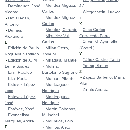
Méndez Míguez,
-
Domínguez, José
J.J.
-
Carlos
Vicente
Wittgenstein, Ludwig
-
Méndez Míguez,
-
Doval Adán,
J.J.
-
Carlos
Antonio
X
Méndez, Xerardo
Xosé Carlos
-
-
Dumas,
-
Miguélez Val,
Carracedo Porto
-
Alexandre
Carlos
Xurxo M. Ayán Vila
-
E
Edición de Paulo
Millán Otero,
(Coord.)
-
-
Nogueira Santiago
Xosé M.
Y
Yáñez Castro, Tania
-
Edición de X. Mª
Miragaia, Manuel
-
-
Young, Simon
-
Lema Súarez
Molina,
-
Z
Eirín Faraldo
Bartolomé Sagrario
-
Zapico Barbeito, María
-
Elia, Paola
Momán, Alberte
-
-
Pilar
Estévez López,
Monteagudo,
-
-
Zinato Andrea
-
José
Henrique
Estévez López,
Monteagudo,
-
-
José
Henrique
Estévez, Xosé
Morán Cabanas,
-
-
Evangelista
M. Isabel
-
Marques, André
Mourelos, Lolo
-
F
Muiños, Anxo.
-