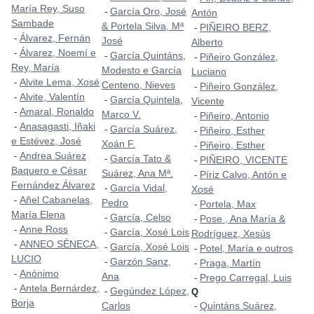
María Rey, Suso
García Oro, José
-
Antón
Sambade
& Portela Silva, Mª
PIÑEIRO BERZ,
-
Álvarez, Fernán
-
José
Alberto
Álvarez, Noemí e
-
García Quintáns,
-
Piñeiro González,
-
Rey, María
Modesto e García
Luciano
Alvite Lema, Xosé
-
Centeno, Nieves
Piñeiro González,
-
Alvite, Valentín
-
García Quintela,
-
Vicente
Amaral, Ronaldo
-
Marco V.
Piñeiro, Antonio
-
Anasagasti, Iñaki
-
García Suárez,
-
Piñeiro, Esther
-
e Estévez, José
Xoán F.
Piñeiro, Esther
-
Andrea Suárez
-
García Tato &
-
PIÑEIRO, VICENTE
-
Baquero e César
Suárez, Ana Mª.
Píriz Calvo, Antón e
-
Fernández Álvarez
García Vidal,
-
Xosé
Añel Cabanelas,
-
Pedro
Portela, Max
-
María Elena
García, Celso
-
Pose , Ana María &
-
Anne Ross
-
García, Xosé Lois
-
Rodríguez, Xesús
ANNEO SÉNECA,
-
García, Xosé Lois
-
Potel, María e outros
-
LUCIO
Garzón Sanz,
-
Praga, Martín
-
Anónimo
-
Ana
Prego Carregal, Luis
-
Antela Bernárdez,
-
Gegúndez López,
-
Q
Borja
Carlos
Quintáns Suárez,
-