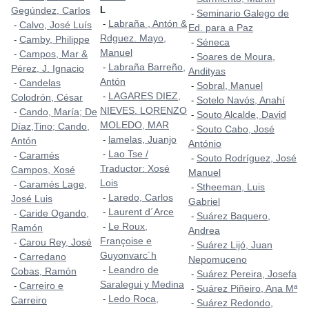
Gegúndez, Carlos
L
Seminario Galego de
-
Labraña , Antón &
-
Calvo, José Luís
-
Ed. para a Paz
Rdguez. Mayo,
Camby, Philippe
-
Séneca
-
Manuel
Campos, Mar &
-
Soares de Moura,
-
Labraña Barreño,
-
Pérez, J. Ignacio
Andityas
Antón
Candelas
-
Sobral, Manuel
-
LAGARES DIEZ,
-
Colodrón, César
Sotelo Navós, Anahí
-
NIEVES. LORENZO
Cando, María; De
-
Souto Alcalde, David
-
MOLEDO, MAR
Díaz,Tino; Cando,
Souto Cabo, José
-
lamelas, Juanjo
-
Antón
António
Lao Tse /
-
Caramés
-
Souto Rodríguez, José
-
Traductor: Xosé
Campos, Xosé
Manuel
Lois
Caramés Lage,
-
Stheeman, Luis
-
Laredo, Carlos
-
José Luis
Gabriel
Laurent d´Arce
-
Caride Ogando,
-
Suárez Baquero,
-
Le Roux,
-
Ramón
Andrea
Françoise e
Carou Rey, José
-
Suárez Lijó, Juan
-
Guyonvarc´h
Carredano
-
Nepomuceno
Leandro de
-
Cobas, Ramón
Suárez Pereira, Josefa
-
Saralegui y Medina
Carreiro e
-
Suárez Piñeiro, Ana Mª
-
Ledo Roca,
-
Carreiro
Suárez Redondo,
-