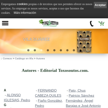
Empregamos
cookies
propias e de terceiros que nos permiten ofrecer os nosos
Aceptar
servizos. Ao empregar os nosos servizos, aceptas o uso que facemos das
cookies.
Máis información
0
VILA SUÁREZ
.
::
Comezo
>
Catálogo en liña
>
Autores
Autores - Editorial Toxosoutos.com.
A
FERNANDO
Pato, Chus
-
-
ALONSO
-
CABEZA QUILES
Patricio Sánchez
-
IGLESIAS, Pedro
Fiaño González,
Fernández, Ángel
-
G
Pedro
Barajas e José Antonio