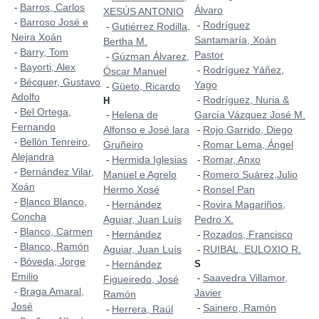
Barros, Carlos
-
Álvaro
XESÚS ANTONIO
Barroso José e
-
Rodríguez
-
Gutiérrez Rodilla,
-
Neira Xoán
Santamaría, Xoán
Bertha M.
Barry, Tom
-
Pastor
Gúzman Álvarez,
-
Bayorti, Alex
-
Rodríguez Yáñez,
-
Óscar Manuel
Bécquer, Gustavo
-
Yago
Güeto, Ricardo
-
Adolfo
Rodríguez, Nuria &
-
H
Bel Ortega,
-
Helena de
García Vázquez José M.
-
Fernando
Alfonso e José lara
Rojo Garrido, Diego
-
Bellón Tenreiro,
-
Gruñeiro
Romar Lema, Ángel
-
Alejandra
Hermida Iglesias
Romar, Anxo
-
-
Bernández Vilar,
-
Manuel e Agrelo
Romero Suárez,Julio
-
Xoán
Hermo Xosé
Ronsel Pan
-
Blanco Blanco,
-
Hernández
Rovira Magariños,
-
-
Concha
Aguiar, Juan Luís
Pedro X.
Blanco, Carmen
-
Hernández
Rozados, Francisco
-
-
Blanco, Ramón
-
Aguiar, Juan Luís
RUIBAL, EULOXIO R.
-
Bóveda, Jorge
-
Hernández
S
-
Emilio
Saavedra Villamor,
-
Figueiredo, José
Braga Amaral,
-
Javier
Ramón
José
Sainero, Ramón
-
Herrera, Raúl
-