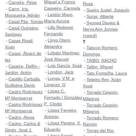
Miguel e Franco
Carreiro, Pepe
-
Rosa
Caaveiro, Carmela
Carro, Iris.
-
Sueiro Justel, Joaquín
-
Lestón Mayo,
-
Mosqueira, Adrián
Suras, Alberte
-
María Aurora
Casal Pita, Tomás
-
Syoned Davies &
-
Lillo Redonet,
-
Casal Quintáns,
-
Nerys Ann Jonnes
Fernando
Santiago
(coord)
Llovo Otero,
-
Casas Rigall,
-
T
Alejandro
Xoán
Tabuyo Romero,
-
Lobato Martínez,
-
Casas, Álvaro de
-
Domingo
José Manuel
las
TAIBO, NACHO
-
Lois García, Xosé
-
Caseiro, Delfín -
-
Tallón, Miguel
-
London, Jack
-
Jardón, Antón
Tato Fontaíña, Laura
-
Longa, V.M. e
-
Castillo Carballa,
-
Teijeiro Rey, Xoán
-
Lorenzo, G
Guillelme Denis
Xosé
López C.,
-
Castro Rodríguez
-
Torrado Cespón,
-
Fernado / González
Mª Montserrat
Milagros
P. ,Clodio
Castro Rodríguez
-
Torrado Cespón,
-
López Ferreiro,
-
Mª Montserrat
Milagros
Antonio
Castro, Ainoa
-
Torrado Romero,
-
López Pereira, X.
-
Castro, Carlos &
-
Ramón
Eduardo
Ginés, José J.
Torres del Río,
-
López Sangil,
-