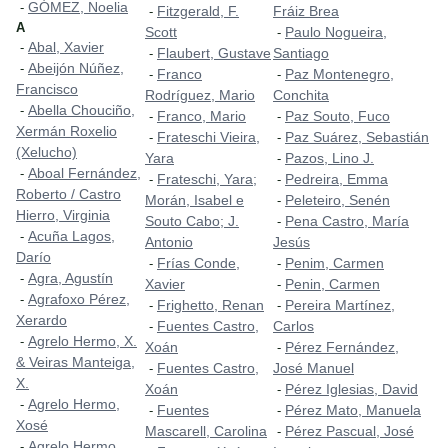
GÓMEZ, Noelia
-
Fitzgerald, F.
Fráiz Brea
-
A
Scott
Paulo Nogueira,
-
Abal, Xavier
-
Flaubert, Gustave
Santiago
-
Abeijón Núñez,
-
Franco
Paz Montenegro,
-
-
Francisco
Rodríguez, Mario
Conchita
Abella Chouciño,
-
Franco, Mario
Paz Souto, Fuco
-
-
Xermán Roxelio
Frateschi Vieira,
Paz Suárez, Sebastián
-
-
(Xelucho)
Yara
Pazos, Lino J.
-
Aboal Fernández,
-
Frateschi, Yara;
Pedreira, Emma
-
-
Roberto / Castro
Morán, Isabel e
Peleteiro, Senén
-
Hierro, Virginia
Souto Cabo; J.
Pena Castro, María
-
Acuña Lagos,
-
Antonio
Jesús
Darío
Frías Conde,
Penim, Carmen
-
-
Agra, Agustín
-
Xavier
Penin, Carmen
-
Agrafoxo Pérez,
-
Frighetto, Renan
Pereira Martínez,
-
-
Xerardo
Fuentes Castro,
Carlos
-
Agrelo Hermo, X.
-
Xoán
Pérez Fernández,
-
& Veiras Manteiga,
Fuentes Castro,
José Manuel
-
X.
Xoán
Pérez Iglesias, David
-
Agrelo Hermo,
-
Fuentes
Pérez Mato, Manuela
-
-
Xosé
Mascarell, Carolina
Pérez Pascual, José
-
Agrelo Hermo,
-