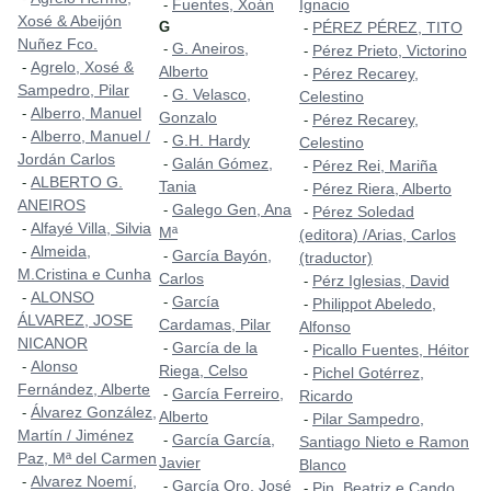
Fuentes, Xoán
Ignacio
-
Xosé & Abeijón
G
PÉREZ PÉREZ, TITO
-
Nuñez Fco.
G. Aneiros,
-
Pérez Prieto, Victorino
-
Agrelo, Xosé &
-
Alberto
Pérez Recarey,
-
Sampedro, Pilar
G. Velasco,
-
Celestino
Alberro, Manuel
-
Gonzalo
Pérez Recarey,
-
Alberro, Manuel /
-
G.H. Hardy
-
Celestino
Jordán Carlos
Galán Gómez,
-
Pérez Rei, Mariña
-
ALBERTO G.
-
Tania
Pérez Riera, Alberto
-
ANEIROS
Galego Gen, Ana
-
Pérez Soledad
-
Alfayé Villa, Silvia
-
Mª
(editora) /Arias, Carlos
Almeida,
-
García Bayón,
-
(traductor)
M.Cristina e Cunha
Carlos
Pérz Iglesias, David
-
ALONSO
-
García
-
Philippot Abeledo,
-
ÁLVAREZ, JOSE
Cardamas, Pilar
Alfonso
NICANOR
García de la
-
Picallo Fuentes, Héitor
-
Alonso
-
Riega, Celso
Pichel Gotérrez,
-
Fernández, Alberte
García Ferreiro,
-
Ricardo
Álvarez González,
-
Alberto
Pilar Sampedro,
-
Martín / Jiménez
García García,
-
Santiago Nieto e Ramon
Paz, Mª del Carmen
Javier
Blanco
Alvarez Noemí,
-
García Oro, José
-
Pin, Beatriz e Cando,
-