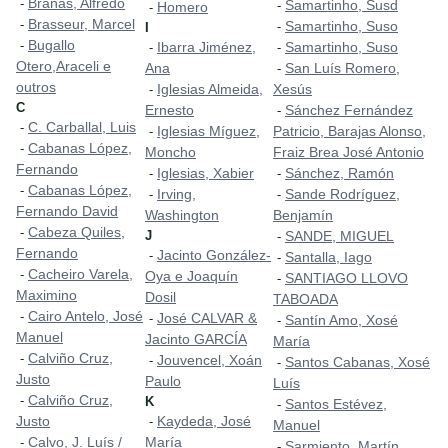
Brañas, Alfredo
-
Samartinho, Susd
-
Homero
-
Brasseur, Marcel
-
Samartinho, Suso
-
I
Bugallo
-
Ibarra Jiménez,
Samartinho, Suso
-
-
Otero,Araceli e
Ana
San Luís Romero,
-
outros
Iglesias Almeida,
Xesús
-
C
Ernesto
Sánchez Fernández
-
C. Carballal, Luis
-
Iglesias Míguez,
Patricio, Barajas Alonso,
-
Cabanas López,
-
Moncho
Fraiz Brea José Antonio
Fernando
Iglesias, Xabier
Sánchez, Ramón
-
-
Cabanas López,
-
Irving,
Sande Rodríguez,
-
-
Fernando David
Washington
Benjamín
Cabeza Quiles,
-
J
SANDE, MIGUEL
-
Fernando
Jacinto González-
-
Santalla, Iago
-
Cacheiro Varela,
-
Oya e Joaquín
SANTIAGO LLOVO
-
Maximino
Dosil
TABOADA
Cairo Antelo, José
-
José CALVAR &
-
Santín Amo, Xosé
-
Manuel
Jacinto GARCÍA
María
Calviño Cruz,
-
Jouvencel, Xoán
-
Santos Cabanas, Xosé
-
Justo
Paulo
Luís
Calviño Cruz,
-
K
Santos Estévez,
-
Justo
Kaydeda, José
-
Manuel
Calvo, J. Luís /
María
-
Sarmiento, Martín
-