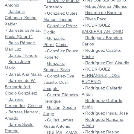
Rey Somoza, Antonio
-
González Muñoz,
-
Antonio
Ribas Álvarez, Alfonso
-
Fernando
Baldomir
-
Ricardo de Barreiro
-
González Outes,
-
Cabanas, Xohán
Rivas Paco
-
Manuel Jacobo
Xabier
RODRIGUEZ
-
González Pérez,
-
Ballesteros Arias,
-
BAIXERAS, ANTONIO
Clodio
Paula (Coord.)
Rodriguez Brandao,
-
González
-
Balsa Rábade,
-
Carlos
Pérez,Clodio
Mari Luz
Rodríguez Castillo,
-
González Rouco,
-
Balzac, Honore
-
Héctor
Roberto
Barra Jover,
-
Rodríguez Fer, Claudio
-
González
-
Mario
RODRÍGUEZ
-
Soutelo, Silvia
Barral, Ana María
-
FERNÁNDEZ, JOSÉ
González-Oya
-
Barreiro de W.,
-
EUGENIO
Jacinto, Dosil
Bernardo (ed.
Rodríguez Gallardo,
-
Joaquín
Clodio González)
Antón
Guerra Filgueira,
-
Barreiro
-
Rodríguez Gallardo,
-
Henrique
Fernández, Cristina
Antón
Guitián, Xosé e
-
Barrera Herrero,
-
Rodríguez Ínsua, José
-
Jorge
Amado
Rodríguez Rancaño,
-
Gulías Lamas,
-
Barros Sivelo,
-
Adrián
Xesús Antonio
Ramón
Rodríguez Resino,
-
GULÍAS LAMAS,
-