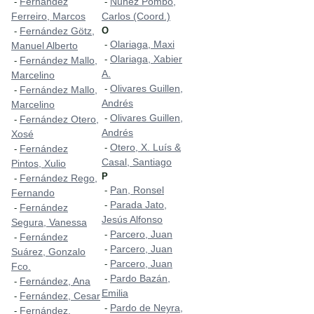
Fernández
Nuñez Pombo,
-
-
Ferreiro, Marcos
Carlos (Coord.)
Fernández Götz,
O
-
Olariaga, Maxi
-
Manuel Alberto
Olariaga, Xabier
-
Fernández Mallo,
-
A.
Marcelino
Olivares Guillen,
-
Fernández Mallo,
-
Andrés
Marcelino
Olivares Guillen,
-
Fernández Otero,
-
Andrés
Xosé
Otero, X. Luís &
-
Fernández
-
Casal, Santiago
Pintos, Xulio
P
Fernández Rego,
-
Pan, Ronsel
-
Fernando
Parada Jato,
-
Fernández
-
Jesús Alfonso
Segura, Vanessa
Parcero, Juan
-
Fernández
-
Parcero, Juan
-
Suárez, Gonzalo
Parcero, Juan
-
Fco.
Pardo Bazán,
-
Fernández, Ana
-
Emilia
Fernández, Cesar
-
Pardo de Neyra,
-
Fernández,
-