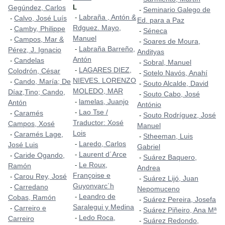
Gegúndez, Carlos
L
Seminario Galego de
-
Labraña , Antón &
-
Calvo, José Luís
-
Ed. para a Paz
Rdguez. Mayo,
Camby, Philippe
-
Séneca
-
Manuel
Campos, Mar &
-
Soares de Moura,
-
Labraña Barreño,
-
Pérez, J. Ignacio
Andityas
Antón
Candelas
-
Sobral, Manuel
-
LAGARES DIEZ,
-
Colodrón, César
Sotelo Navós, Anahí
-
NIEVES. LORENZO
Cando, María; De
-
Souto Alcalde, David
-
MOLEDO, MAR
Díaz,Tino; Cando,
Souto Cabo, José
-
lamelas, Juanjo
-
Antón
António
Lao Tse /
-
Caramés
-
Souto Rodríguez, José
-
Traductor: Xosé
Campos, Xosé
Manuel
Lois
Caramés Lage,
-
Stheeman, Luis
-
Laredo, Carlos
-
José Luis
Gabriel
Laurent d´Arce
-
Caride Ogando,
-
Suárez Baquero,
-
Le Roux,
-
Ramón
Andrea
Françoise e
Carou Rey, José
-
Suárez Lijó, Juan
-
Guyonvarc´h
Carredano
-
Nepomuceno
Leandro de
-
Cobas, Ramón
Suárez Pereira, Josefa
-
Saralegui y Medina
Carreiro e
-
Suárez Piñeiro, Ana Mª
-
Ledo Roca,
-
Carreiro
Suárez Redondo,
-