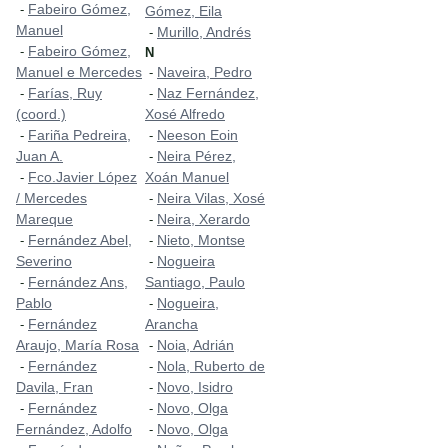
Fabeiro Gómez,
-
Gómez, Eila
Manuel
Murillo, Andrés
-
Fabeiro Gómez,
-
N
Manuel e Mercedes
Naveira, Pedro
-
Farías, Ruy
Naz Fernández,
-
-
(coord.)
Xosé Alfredo
Fariña Pedreira,
Neeson Eoin
-
-
Juan A.
Neira Pérez,
-
Fco.Javier López
Xoán Manuel
-
/ Mercedes
Neira Vilas, Xosé
-
Mareque
Neira, Xerardo
-
Fernández Abel,
Nieto, Montse
-
-
Severino
Nogueira
-
Fernández Ans,
Santiago, Paulo
-
Pablo
Nogueira,
-
Fernández
Arancha
-
Araujo, María Rosa
Noia, Adrián
-
Fernández
Nola, Ruberto de
-
-
Davila, Fran
Novo, Isidro
-
Fernández
Novo, Olga
-
-
Fernández, Adolfo
Novo, Olga
-