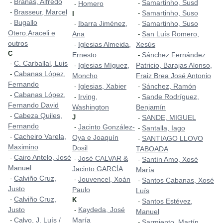
Brañas, Alfredo
-
Samartinho, Susd
-
Homero
-
Brasseur, Marcel
-
Samartinho, Suso
-
I
Bugallo
-
Ibarra Jiménez,
Samartinho, Suso
-
-
Otero,Araceli e
Ana
San Luís Romero,
-
outros
Iglesias Almeida,
Xesús
-
C
Ernesto
Sánchez Fernández
-
C. Carballal, Luis
-
Iglesias Míguez,
Patricio, Barajas Alonso,
-
Cabanas López,
-
Moncho
Fraiz Brea José Antonio
Fernando
Iglesias, Xabier
Sánchez, Ramón
-
-
Cabanas López,
-
Irving,
Sande Rodríguez,
-
-
Fernando David
Washington
Benjamín
Cabeza Quiles,
-
J
SANDE, MIGUEL
-
Fernando
Jacinto González-
-
Santalla, Iago
-
Cacheiro Varela,
-
Oya e Joaquín
SANTIAGO LLOVO
-
Maximino
Dosil
TABOADA
Cairo Antelo, José
-
José CALVAR &
-
Santín Amo, Xosé
-
Manuel
Jacinto GARCÍA
María
Calviño Cruz,
-
Jouvencel, Xoán
-
Santos Cabanas, Xosé
-
Justo
Paulo
Luís
Calviño Cruz,
-
K
Santos Estévez,
-
Justo
Kaydeda, José
-
Manuel
Calvo, J. Luís /
María
-
Sarmiento, Martín
-