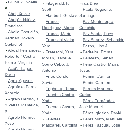
GÓMEZ, Noelia
-
Fitzgerald, F.
Fráiz Brea
-
A
Scott
Paulo Nogueira,
-
Abal, Xavier
-
Flaubert, Gustave
Santiago
-
Abeijón Núñez,
-
Franco
Paz Montenegro,
-
-
Francisco
Rodríguez, Mario
Conchita
Abella Chouciño,
-
Franco, Mario
Paz Souto, Fuco
-
-
Xermán Roxelio
Frateschi Vieira,
Paz Suárez, Sebastián
-
-
(Xelucho)
Yara
Pazos, Lino J.
-
Aboal Fernández,
-
Frateschi, Yara;
Pedreira, Emma
-
-
Roberto / Castro
Morán, Isabel e
Peleteiro, Senén
-
Hierro, Virginia
Souto Cabo; J.
Pena Castro, María
-
Acuña Lagos,
-
Antonio
Jesús
Darío
Frías Conde,
Penim, Carmen
-
-
Agra, Agustín
-
Xavier
Penin, Carmen
-
Agrafoxo Pérez,
-
Frighetto, Renan
Pereira Martínez,
-
-
Xerardo
Fuentes Castro,
Carlos
-
Agrelo Hermo, X.
-
Xoán
Pérez Fernández,
-
& Veiras Manteiga,
Fuentes Castro,
José Manuel
-
X.
Xoán
Pérez Iglesias, David
-
Agrelo Hermo,
-
Fuentes
Pérez Mato, Manuela
-
-
Xosé
Mascarell, Carolina
Pérez Pascual, José
-
Agrelo Hermo,
-