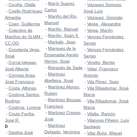
Marín Suarez,
-
Cociña, Olalla
Vázquez Somoza,
-
-
Carlos
Coello Rodríguez,
Xosé Luís
-
Mariño del Río,
-
Amantia
Vázquez, Gonzalo
-
Manuel
Coen, Guillerme
Veiga , Alexandre
-
-
Mariño, Manuel
-
Colectivo de
Veiga, Martín
-
-
Mariño, Xoán X.
-
Mariños do SLMM -
Vences Fernández,
-
Markale, Jean
-
CC.OO
Sergio
Marques de la
-
Constenla Vega,
Vences Fernández,
-
-
Ensenada/ Agrelo
Xosé
Sergio
Hermo, Xosé
Corral iglesias,
Vicetto, Benito
-
-
Marqués de Sade
-
José Alberte
Vidal, Francisco
-
Martínez
-
Correas Arias,
Antonio
-
Abelleira, Xosé
José Francisco
Vila Pérez, Suso
-
Martínez Alonso,
-
Costa, Alfonso
Vila Ribadomar, Xosé
-
-
Rubén
Costoya Santos,
María
-
Martínez Bouzas,
-
Rodrigo
Vila Ribadomar, Xosé
-
Francisco
Costoya, Lorena
María
-
Martínez Crespo,
-
Couto Fariña,
Vilalta, Ramón
-
-
José
José R.
Vilanova Piñeiro, Luís
-
Martínez
-
D
Santiago
Delgado, Verónica
Dasilva,José
-
Vilar Bujía, Miguel
-