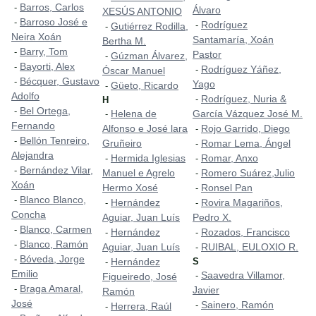
Barros, Carlos
-
Álvaro
XESÚS ANTONIO
Barroso José e
-
Rodríguez
-
Gutiérrez Rodilla,
-
Neira Xoán
Santamaría, Xoán
Bertha M.
Barry, Tom
-
Pastor
Gúzman Álvarez,
-
Bayorti, Alex
-
Rodríguez Yáñez,
-
Óscar Manuel
Bécquer, Gustavo
-
Yago
Güeto, Ricardo
-
Adolfo
Rodríguez, Nuria &
-
H
Bel Ortega,
-
Helena de
García Vázquez José M.
-
Fernando
Alfonso e José lara
Rojo Garrido, Diego
-
Bellón Tenreiro,
-
Gruñeiro
Romar Lema, Ángel
-
Alejandra
Hermida Iglesias
Romar, Anxo
-
-
Bernández Vilar,
-
Manuel e Agrelo
Romero Suárez,Julio
-
Xoán
Hermo Xosé
Ronsel Pan
-
Blanco Blanco,
-
Hernández
Rovira Magariños,
-
-
Concha
Aguiar, Juan Luís
Pedro X.
Blanco, Carmen
-
Hernández
Rozados, Francisco
-
-
Blanco, Ramón
-
Aguiar, Juan Luís
RUIBAL, EULOXIO R.
-
Bóveda, Jorge
-
Hernández
S
-
Emilio
Saavedra Villamor,
-
Figueiredo, José
Braga Amaral,
-
Javier
Ramón
José
Sainero, Ramón
-
Herrera, Raúl
-