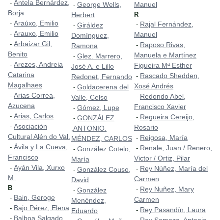
Antela Bernárdez,
-
George Wells,
Manuel
-
Borja
Herbert
R
Araúxo, Emilio
-
Rajal Fernández,
-
Giráldez
-
Arauxo, Emilio
-
Manuel
Domínguez,
Arbaizar Gil,
-
Raposo Rivas,
-
Ramona
Benito
Manuela e Martínez
Glez. Marrero,
-
Arezes, Andreia
-
Figueira Mª Esther
José A. e Lillo
Catarina
Rascado Shedden,
-
Redonet, Fernando
Magalhaes
Xosé Andrés
Goldacerena del
-
Arias Correa,
-
Redondo Abel,
-
Valle, Celso
Azucena
Francisco Xavier
Gómez, Lupe
-
Arias, Carlos
-
Regueira Cereijo,
-
GONZÁLEZ
-
Asociación
-
Rosario
,ANTONIO.
Cultural Alén do Val.
Reigosa, María
-
MÉNDEZ, CARLOS
Ávila y La Cueva,
-
Renale, Juan / Renero,
-
González Cotelo,
-
Francisco
Victor / Ortiz, Pilar
María
Ayán Vila, Xurxo
-
Rey Núñez, María del
-
González Couso,
-
M.
Carmen
David
B
Rey Nuñez, Mary
-
González
-
Bain, Geroge
-
Carmen
Menéndez,
Bajo Pérez, Elena
-
Rey Pasandín, Laura
-
Eduardo
Balboa Salgado,
-