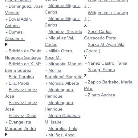
Méndez Míguez,
-
Domínguez, José
J.J.
-
Carlos
Vicente
Wittgenstein, Ludwig
-
Méndez Míguez,
-
Doval Adán,
J.J.
-
Carlos
Antonio
X
Méndez, Xerardo
Xosé Carlos
-
-
Dumas,
-
Miguélez Val,
Carracedo Porto
-
Alexandre
Carlos
Xurxo M. Ayán Vila
-
E
Edición de Paulo
Millán Otero,
(Coord.)
-
-
Nogueira Santiago
Xosé M.
Y
Yáñez Castro, Tania
-
Edición de X. Mª
Miragaia, Manuel
-
-
Young, Simon
-
Lema Súarez
Molina,
-
Z
Eirín Faraldo
Bartolomé Sagrario
-
Zapico Barbeito, María
-
Elia, Paola
Momán, Alberte
-
-
Pilar
Estévez López,
Monteagudo,
-
-
Zinato Andrea
-
José
Henrique
Estévez López,
Monteagudo,
-
-
José
Henrique
Estévez, Xosé
Morán Cabanas,
-
-
Evangelista
M. Isabel
-
Marques, André
Mourelos, Lolo
-
F
Muiños, Anxo.
-