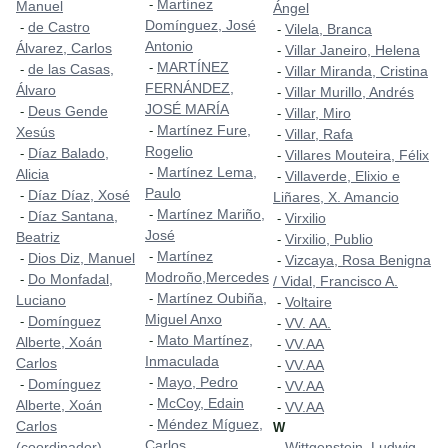
Martínez
-
Manuel
Ángel
Domínguez, José
de Castro
-
Vilela, Branca
-
Antonio
Álvarez, Carlos
Villar Janeiro, Helena
-
MARTÍNEZ
-
de las Casas,
-
Villar Miranda, Cristina
-
FERNÁNDEZ,
Álvaro
Villar Murillo, Andrés
-
JOSÉ MARÍA
Deus Gende
-
Villar, Miro
-
Martínez Fure,
-
Xesús
Villar, Rafa
-
Rogelio
Díaz Balado,
-
Villares Mouteira, Félix
-
Martínez Lema,
-
Alicia
Villaverde, Elixio e
-
Paulo
Díaz Díaz, Xosé
-
Liñares, X. Amancio
Martínez Mariño,
-
Díaz Santana,
-
Virxilio
-
José
Beatriz
Virxilio, Publio
-
Martínez
-
Dios Diz, Manuel
-
Vizcaya, Rosa Benigna
-
Modroño,Mercedes
Do Monfadal,
-
/ Vidal, Francisco A.
Martínez Oubiña,
-
Luciano
Voltaire
-
Miguel Anxo
Domínguez
-
VV. AA.
-
Mato Martínez,
-
Alberte, Xoán
VV.AA
-
Inmaculada
Carlos
VV.AA
-
Mayo, Pedro
-
Domínguez
-
VV.AA
-
McCoy, Edain
-
Alberte, Xoán
VV.AA
-
Méndez Míguez,
-
Carlos
W
Carlos
(coordinador)
Wittgenstein, Ludwig
-