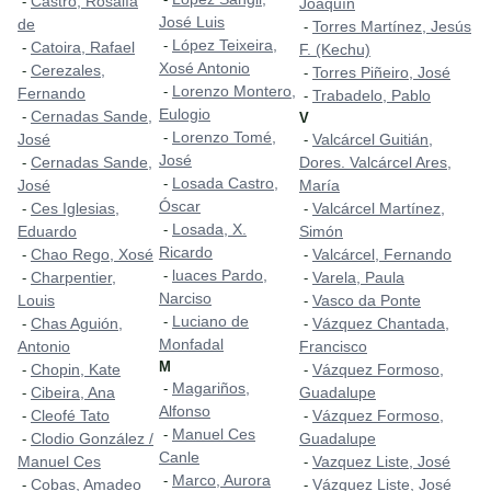
Castro, Rosalía
-
Joaquín
José Luis
de
Torres Martínez, Jesús
-
López Teixeira,
-
Catoira, Rafael
-
F. (Kechu)
Xosé Antonio
Cerezales,
-
Torres Piñeiro, José
-
Lorenzo Montero,
-
Fernando
Trabadelo, Pablo
-
Eulogio
Cernadas Sande,
-
V
Lorenzo Tomé,
-
José
Valcárcel Guitián,
-
José
Cernadas Sande,
Dores. Valcárcel Ares,
-
Losada Castro,
-
José
María
Óscar
Ces Iglesias,
Valcárcel Martínez,
-
-
Losada, X.
-
Eduardo
Simón
Ricardo
Chao Rego, Xosé
Valcárcel, Fernando
-
-
luaces Pardo,
-
Charpentier,
Varela, Paula
-
-
Narciso
Louis
Vasco da Ponte
-
Luciano de
-
Chas Aguión,
Vázquez Chantada,
-
-
Monfadal
Antonio
Francisco
M
Chopin, Kate
Vázquez Formoso,
-
-
Magariños,
-
Cibeira, Ana
Guadalupe
-
Alfonso
Cleofé Tato
Vázquez Formoso,
-
-
Manuel Ces
-
Clodio González /
Guadalupe
-
Canle
Manuel Ces
Vazquez Liste, José
-
Marco, Aurora
-
Cobas, Amadeo
Vázquez Liste, José
-
-