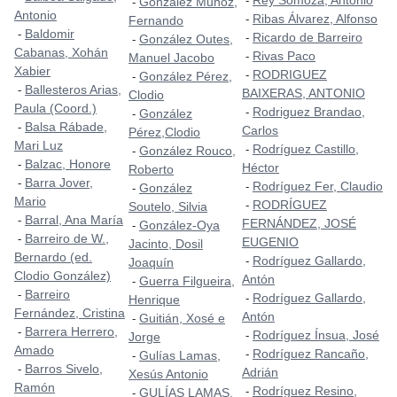
Rey Somoza, Antonio
-
González Muñoz,
-
Antonio
Ribas Álvarez, Alfonso
-
Fernando
Baldomir
-
Ricardo de Barreiro
-
González Outes,
-
Cabanas, Xohán
Rivas Paco
-
Manuel Jacobo
Xabier
RODRIGUEZ
-
González Pérez,
-
Ballesteros Arias,
-
BAIXERAS, ANTONIO
Clodio
Paula (Coord.)
Rodriguez Brandao,
-
González
-
Balsa Rábade,
-
Carlos
Pérez,Clodio
Mari Luz
Rodríguez Castillo,
-
González Rouco,
-
Balzac, Honore
-
Héctor
Roberto
Barra Jover,
-
Rodríguez Fer, Claudio
-
González
-
Mario
RODRÍGUEZ
-
Soutelo, Silvia
Barral, Ana María
-
FERNÁNDEZ, JOSÉ
González-Oya
-
Barreiro de W.,
-
EUGENIO
Jacinto, Dosil
Bernardo (ed.
Rodríguez Gallardo,
-
Joaquín
Clodio González)
Antón
Guerra Filgueira,
-
Barreiro
-
Rodríguez Gallardo,
-
Henrique
Fernández, Cristina
Antón
Guitián, Xosé e
-
Barrera Herrero,
-
Rodríguez Ínsua, José
-
Jorge
Amado
Rodríguez Rancaño,
-
Gulías Lamas,
-
Barros Sivelo,
-
Adrián
Xesús Antonio
Ramón
Rodríguez Resino,
-
GULÍAS LAMAS,
-