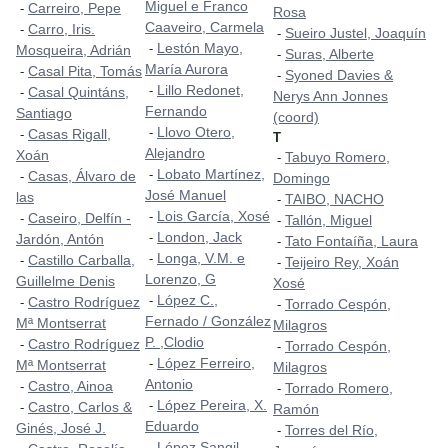
Miguel e Franco
Carreiro, Pepe
-
Rosa
Caaveiro, Carmela
Carro, Iris.
-
Sueiro Justel, Joaquín
-
Lestón Mayo,
-
Mosqueira, Adrián
Suras, Alberte
-
María Aurora
Casal Pita, Tomás
-
Syoned Davies &
-
Lillo Redonet,
-
Casal Quintáns,
-
Nerys Ann Jonnes
Fernando
Santiago
(coord)
Llovo Otero,
-
Casas Rigall,
-
T
Alejandro
Xoán
Tabuyo Romero,
-
Lobato Martínez,
-
Casas, Álvaro de
-
Domingo
José Manuel
las
TAIBO, NACHO
-
Lois García, Xosé
-
Caseiro, Delfín -
-
Tallón, Miguel
-
London, Jack
-
Jardón, Antón
Tato Fontaíña, Laura
-
Longa, V.M. e
-
Castillo Carballa,
-
Teijeiro Rey, Xoán
-
Lorenzo, G
Guillelme Denis
Xosé
López C.,
-
Castro Rodríguez
-
Torrado Cespón,
-
Fernado / González
Mª Montserrat
Milagros
P. ,Clodio
Castro Rodríguez
-
Torrado Cespón,
-
López Ferreiro,
-
Mª Montserrat
Milagros
Antonio
Castro, Ainoa
-
Torrado Romero,
-
López Pereira, X.
-
Castro, Carlos &
-
Ramón
Eduardo
Ginés, José J.
Torres del Río,
-
López Sangil,
-