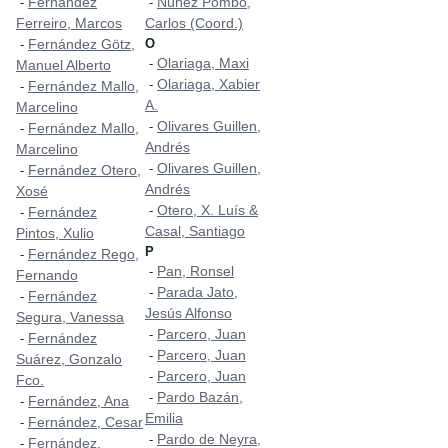
Fernández
Nuñez Pombo,
-
-
Ferreiro, Marcos
Carlos (Coord.)
Fernández Götz,
O
-
Olariaga, Maxi
-
Manuel Alberto
Olariaga, Xabier
-
Fernández Mallo,
-
A.
Marcelino
Olivares Guillen,
-
Fernández Mallo,
-
Andrés
Marcelino
Olivares Guillen,
-
Fernández Otero,
-
Andrés
Xosé
Otero, X. Luís &
-
Fernández
-
Casal, Santiago
Pintos, Xulio
P
Fernández Rego,
-
Pan, Ronsel
-
Fernando
Parada Jato,
-
Fernández
-
Jesús Alfonso
Segura, Vanessa
Parcero, Juan
-
Fernández
-
Parcero, Juan
-
Suárez, Gonzalo
Parcero, Juan
-
Fco.
Pardo Bazán,
-
Fernández, Ana
-
Emilia
Fernández, Cesar
-
Pardo de Neyra,
-
Fernández,
-