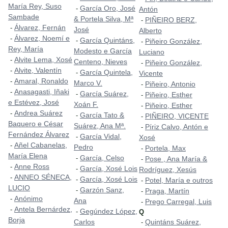
María Rey, Suso
García Oro, José
-
Antón
Sambade
& Portela Silva, Mª
PIÑEIRO BERZ,
-
Álvarez, Fernán
-
José
Alberto
Álvarez, Noemí e
-
García Quintáns,
-
Piñeiro González,
-
Rey, María
Modesto e García
Luciano
Alvite Lema, Xosé
-
Centeno, Nieves
Piñeiro González,
-
Alvite, Valentín
-
García Quintela,
-
Vicente
Amaral, Ronaldo
-
Marco V.
Piñeiro, Antonio
-
Anasagasti, Iñaki
-
García Suárez,
-
Piñeiro, Esther
-
e Estévez, José
Xoán F.
Piñeiro, Esther
-
Andrea Suárez
-
García Tato &
-
PIÑEIRO, VICENTE
-
Baquero e César
Suárez, Ana Mª.
Píriz Calvo, Antón e
-
Fernández Álvarez
García Vidal,
-
Xosé
Añel Cabanelas,
-
Pedro
Portela, Max
-
María Elena
García, Celso
-
Pose , Ana María &
-
Anne Ross
-
García, Xosé Lois
-
Rodríguez, Xesús
ANNEO SÉNECA,
-
García, Xosé Lois
-
Potel, María e outros
-
LUCIO
Garzón Sanz,
-
Praga, Martín
-
Anónimo
-
Ana
Prego Carregal, Luis
-
Antela Bernárdez,
-
Gegúndez López,
-
Q
Borja
Carlos
Quintáns Suárez,
-