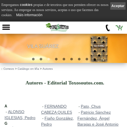
Empregamos
cookies
propias e de terceiros que nos permiten ofrecer os nosos
Aceptar
servizos. Ao empregar os nosos servizos, aceptas o uso que facemos das
cookies.
Máis información
0
VILA SUÁREZ
.
::
Comezo
>
Catálogo en liña
>
Autores
Autores - Editorial Toxosoutos.com.
A
FERNANDO
Pato, Chus
-
-
ALONSO
-
CABEZA QUILES
Patricio Sánchez
-
IGLESIAS, Pedro
Fiaño González,
Fernández, Ángel
-
G
Pedro
Barajas e José Antonio