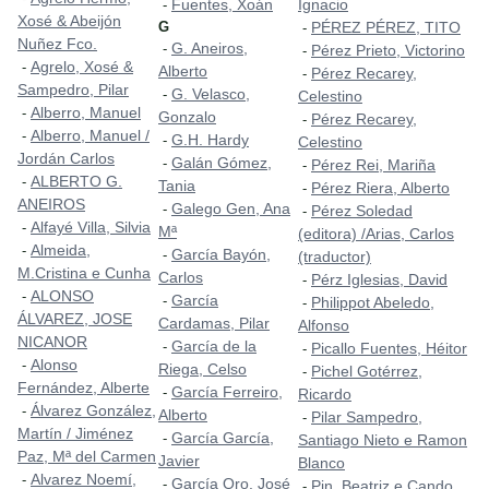
Fuentes, Xoán
Ignacio
-
Xosé & Abeijón
G
PÉREZ PÉREZ, TITO
-
Nuñez Fco.
G. Aneiros,
-
Pérez Prieto, Victorino
-
Agrelo, Xosé &
-
Alberto
Pérez Recarey,
-
Sampedro, Pilar
G. Velasco,
-
Celestino
Alberro, Manuel
-
Gonzalo
Pérez Recarey,
-
Alberro, Manuel /
-
G.H. Hardy
-
Celestino
Jordán Carlos
Galán Gómez,
-
Pérez Rei, Mariña
-
ALBERTO G.
-
Tania
Pérez Riera, Alberto
-
ANEIROS
Galego Gen, Ana
-
Pérez Soledad
-
Alfayé Villa, Silvia
-
Mª
(editora) /Arias, Carlos
Almeida,
-
García Bayón,
-
(traductor)
M.Cristina e Cunha
Carlos
Pérz Iglesias, David
-
ALONSO
-
García
-
Philippot Abeledo,
-
ÁLVAREZ, JOSE
Cardamas, Pilar
Alfonso
NICANOR
García de la
-
Picallo Fuentes, Héitor
-
Alonso
-
Riega, Celso
Pichel Gotérrez,
-
Fernández, Alberte
García Ferreiro,
-
Ricardo
Álvarez González,
-
Alberto
Pilar Sampedro,
-
Martín / Jiménez
García García,
-
Santiago Nieto e Ramon
Paz, Mª del Carmen
Javier
Blanco
Alvarez Noemí,
-
García Oro, José
-
Pin, Beatriz e Cando,
-