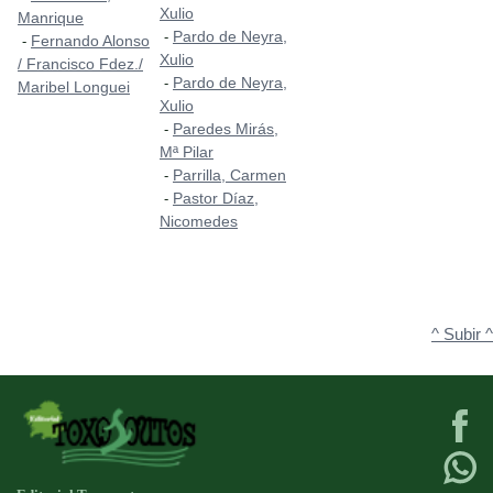
Xulio
Manrique
Pardo de Neyra,
-
Fernando Alonso
-
Xulio
/ Francisco Fdez./
Pardo de Neyra,
-
Maribel Longuei
Xulio
Paredes Mirás,
-
Mª Pilar
Parrilla, Carmen
-
Pastor Díaz,
-
Nicomedes
^ Subir ^