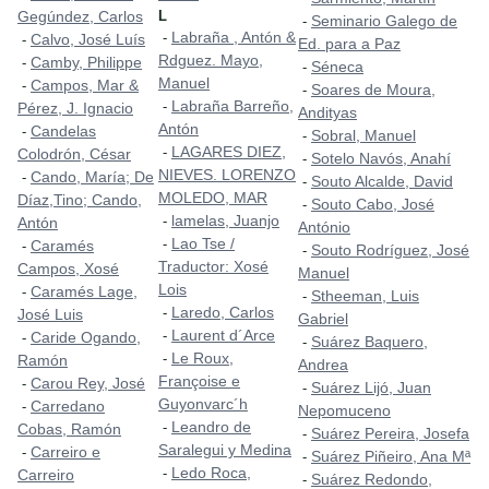
Gegúndez, Carlos
L
Seminario Galego de
-
Labraña , Antón &
-
Calvo, José Luís
-
Ed. para a Paz
Rdguez. Mayo,
Camby, Philippe
-
Séneca
-
Manuel
Campos, Mar &
-
Soares de Moura,
-
Labraña Barreño,
-
Pérez, J. Ignacio
Andityas
Antón
Candelas
-
Sobral, Manuel
-
LAGARES DIEZ,
-
Colodrón, César
Sotelo Navós, Anahí
-
NIEVES. LORENZO
Cando, María; De
-
Souto Alcalde, David
-
MOLEDO, MAR
Díaz,Tino; Cando,
Souto Cabo, José
-
lamelas, Juanjo
-
Antón
António
Lao Tse /
-
Caramés
-
Souto Rodríguez, José
-
Traductor: Xosé
Campos, Xosé
Manuel
Lois
Caramés Lage,
-
Stheeman, Luis
-
Laredo, Carlos
-
José Luis
Gabriel
Laurent d´Arce
-
Caride Ogando,
-
Suárez Baquero,
-
Le Roux,
-
Ramón
Andrea
Françoise e
Carou Rey, José
-
Suárez Lijó, Juan
-
Guyonvarc´h
Carredano
-
Nepomuceno
Leandro de
-
Cobas, Ramón
Suárez Pereira, Josefa
-
Saralegui y Medina
Carreiro e
-
Suárez Piñeiro, Ana Mª
-
Ledo Roca,
-
Carreiro
Suárez Redondo,
-