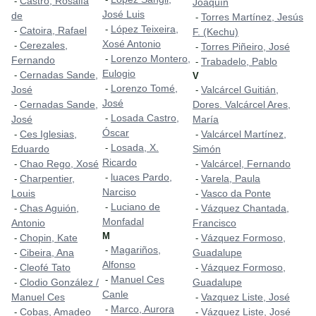
Castro, Rosalía
-
Joaquín
José Luis
de
Torres Martínez, Jesús
-
López Teixeira,
-
Catoira, Rafael
-
F. (Kechu)
Xosé Antonio
Cerezales,
-
Torres Piñeiro, José
-
Lorenzo Montero,
-
Fernando
Trabadelo, Pablo
-
Eulogio
Cernadas Sande,
-
V
Lorenzo Tomé,
-
José
Valcárcel Guitián,
-
José
Cernadas Sande,
Dores. Valcárcel Ares,
-
Losada Castro,
-
José
María
Óscar
Ces Iglesias,
Valcárcel Martínez,
-
-
Losada, X.
-
Eduardo
Simón
Ricardo
Chao Rego, Xosé
Valcárcel, Fernando
-
-
luaces Pardo,
-
Charpentier,
Varela, Paula
-
-
Narciso
Louis
Vasco da Ponte
-
Luciano de
-
Chas Aguión,
Vázquez Chantada,
-
-
Monfadal
Antonio
Francisco
M
Chopin, Kate
Vázquez Formoso,
-
-
Magariños,
-
Cibeira, Ana
Guadalupe
-
Alfonso
Cleofé Tato
Vázquez Formoso,
-
-
Manuel Ces
-
Clodio González /
Guadalupe
-
Canle
Manuel Ces
Vazquez Liste, José
-
Marco, Aurora
-
Cobas, Amadeo
Vázquez Liste, José
-
-