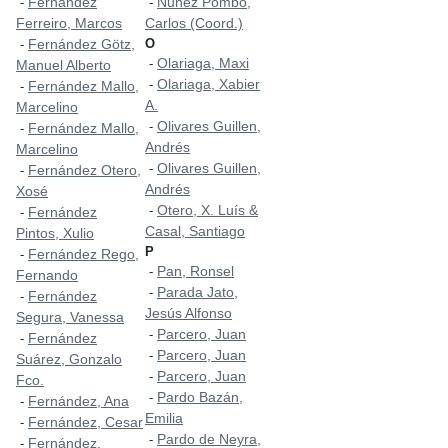
Fernández
Nuñez Pombo,
-
-
Ferreiro, Marcos
Carlos (Coord.)
Fernández Götz,
O
-
Olariaga, Maxi
-
Manuel Alberto
Olariaga, Xabier
-
Fernández Mallo,
-
A.
Marcelino
Olivares Guillen,
-
Fernández Mallo,
-
Andrés
Marcelino
Olivares Guillen,
-
Fernández Otero,
-
Andrés
Xosé
Otero, X. Luís &
-
Fernández
-
Casal, Santiago
Pintos, Xulio
P
Fernández Rego,
-
Pan, Ronsel
-
Fernando
Parada Jato,
-
Fernández
-
Jesús Alfonso
Segura, Vanessa
Parcero, Juan
-
Fernández
-
Parcero, Juan
-
Suárez, Gonzalo
Parcero, Juan
-
Fco.
Pardo Bazán,
-
Fernández, Ana
-
Emilia
Fernández, Cesar
-
Pardo de Neyra,
-
Fernández,
-