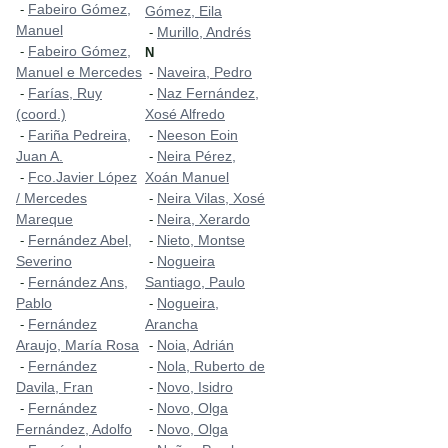
Fabeiro Gómez,
-
Gómez, Eila
Manuel
Murillo, Andrés
-
Fabeiro Gómez,
-
N
Manuel e Mercedes
Naveira, Pedro
-
Farías, Ruy
Naz Fernández,
-
-
(coord.)
Xosé Alfredo
Fariña Pedreira,
Neeson Eoin
-
-
Juan A.
Neira Pérez,
-
Fco.Javier López
Xoán Manuel
-
/ Mercedes
Neira Vilas, Xosé
-
Mareque
Neira, Xerardo
-
Fernández Abel,
Nieto, Montse
-
-
Severino
Nogueira
-
Fernández Ans,
Santiago, Paulo
-
Pablo
Nogueira,
-
Fernández
Arancha
-
Araujo, María Rosa
Noia, Adrián
-
Fernández
Nola, Ruberto de
-
-
Davila, Fran
Novo, Isidro
-
Fernández
Novo, Olga
-
-
Fernández, Adolfo
Novo, Olga
-