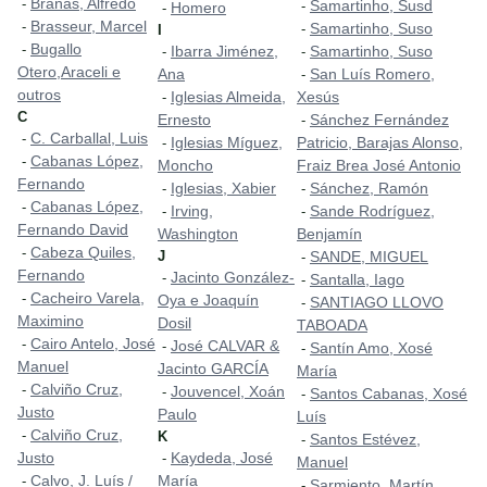
Brañas, Alfredo
-
Samartinho, Susd
-
Homero
-
Brasseur, Marcel
-
Samartinho, Suso
-
I
Bugallo
-
Ibarra Jiménez,
Samartinho, Suso
-
-
Otero,Araceli e
Ana
San Luís Romero,
-
outros
Iglesias Almeida,
Xesús
-
C
Ernesto
Sánchez Fernández
-
C. Carballal, Luis
-
Iglesias Míguez,
Patricio, Barajas Alonso,
-
Cabanas López,
-
Moncho
Fraiz Brea José Antonio
Fernando
Iglesias, Xabier
Sánchez, Ramón
-
-
Cabanas López,
-
Irving,
Sande Rodríguez,
-
-
Fernando David
Washington
Benjamín
Cabeza Quiles,
-
J
SANDE, MIGUEL
-
Fernando
Jacinto González-
-
Santalla, Iago
-
Cacheiro Varela,
-
Oya e Joaquín
SANTIAGO LLOVO
-
Maximino
Dosil
TABOADA
Cairo Antelo, José
-
José CALVAR &
-
Santín Amo, Xosé
-
Manuel
Jacinto GARCÍA
María
Calviño Cruz,
-
Jouvencel, Xoán
-
Santos Cabanas, Xosé
-
Justo
Paulo
Luís
Calviño Cruz,
-
K
Santos Estévez,
-
Justo
Kaydeda, José
-
Manuel
Calvo, J. Luís /
María
-
Sarmiento, Martín
-