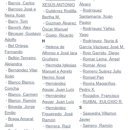
Barros, Carlos
-
Álvaro
XESÚS ANTONIO
Barroso José e
-
Rodríguez
-
Gutiérrez Rodilla,
-
Neira Xoán
Santamaría, Xoán
Bertha M.
Barry, Tom
-
Pastor
Gúzman Álvarez,
-
Bayorti, Alex
-
Rodríguez Yáñez,
-
Óscar Manuel
Bécquer, Gustavo
-
Yago
Güeto, Ricardo
-
Adolfo
Rodríguez, Nuria &
-
H
Bel Ortega,
-
Helena de
García Vázquez José M.
-
Fernando
Alfonso e José lara
Rojo Garrido, Diego
-
Bellón Tenreiro,
-
Gruñeiro
Romar Lema, Ángel
-
Alejandra
Hermida Iglesias
Romar, Anxo
-
-
Bernández Vilar,
-
Manuel e Agrelo
Romero Suárez,Julio
-
Xoán
Hermo Xosé
Ronsel Pan
-
Blanco Blanco,
-
Hernández
Rovira Magariños,
-
-
Concha
Aguiar, Juan Luís
Pedro X.
Blanco, Carmen
-
Hernández
Rozados, Francisco
-
-
Blanco, Ramón
-
Aguiar, Juan Luís
RUIBAL, EULOXIO R.
-
Bóveda, Jorge
-
Hernández
S
-
Emilio
Saavedra Villamor,
-
Figueiredo, José
Braga Amaral,
-
Javier
Ramón
José
Sainero, Ramón
-
Herrera, Raúl
-