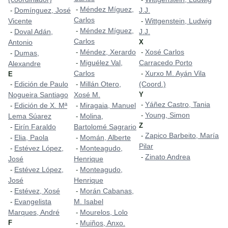
Méndez Míguez,
-
Domínguez, José
J.J.
-
Carlos
Vicente
Wittgenstein, Ludwig
-
Méndez Míguez,
-
Doval Adán,
J.J.
-
Carlos
Antonio
X
Méndez, Xerardo
Xosé Carlos
-
-
Dumas,
-
Miguélez Val,
Carracedo Porto
-
Alexandre
Carlos
Xurxo M. Ayán Vila
-
E
Edición de Paulo
Millán Otero,
(Coord.)
-
-
Nogueira Santiago
Xosé M.
Y
Yáñez Castro, Tania
-
Edición de X. Mª
Miragaia, Manuel
-
-
Young, Simon
-
Lema Súarez
Molina,
-
Z
Eirín Faraldo
Bartolomé Sagrario
-
Zapico Barbeito, María
-
Elia, Paola
Momán, Alberte
-
-
Pilar
Estévez López,
Monteagudo,
-
-
Zinato Andrea
-
José
Henrique
Estévez López,
Monteagudo,
-
-
José
Henrique
Estévez, Xosé
Morán Cabanas,
-
-
Evangelista
M. Isabel
-
Marques, André
Mourelos, Lolo
-
F
Muiños, Anxo.
-