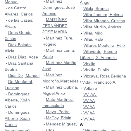
Martínez
-
Manuel
Ángel
Domínguez, José
de Castro
-
Vilela, Branca
-
Antonio
Álvarez, Carlos
Villar Janeiro, Helena
-
MARTÍNEZ
-
de las Casas,
-
Villar Miranda, Cristina
-
FERNÁNDEZ,
Álvaro
Villar Murillo, Andrés
-
JOSÉ MARÍA
Deus Gende
-
Villar, Miro
-
Martínez Fure,
-
Xesús
Villar, Rafa
-
Rogelio
Díaz Balado,
-
Villares Mouteira, Félix
-
Martínez Lema,
-
Alicia
Villaverde, Elixio e
-
Paulo
Díaz Díaz, Xosé
-
Liñares, X. Amancio
Martínez Mariño,
-
Díaz Santana,
-
Virxilio
-
José
Beatriz
Virxilio, Publio
-
Martínez
-
Dios Diz, Manuel
-
Vizcaya, Rosa Benigna
-
Modroño,Mercedes
Do Monfadal,
-
/ Vidal, Francisco A.
Martínez Oubiña,
-
Luciano
Voltaire
-
Miguel Anxo
Domínguez
-
VV. AA.
-
Mato Martínez,
-
Alberte, Xoán
VV.AA
-
Inmaculada
Carlos
VV.AA
-
Mayo, Pedro
-
Domínguez
-
VV.AA
-
McCoy, Edain
-
Alberte, Xoán
VV.AA
-
Méndez Míguez,
-
Carlos
W
Carlos
(coordinador)
Wittgenstein, Ludwig
-