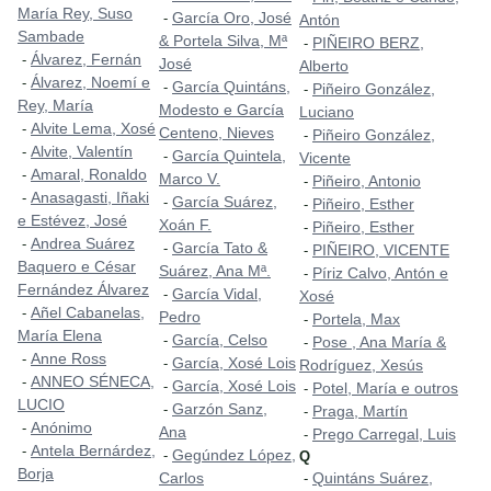
María Rey, Suso
García Oro, José
-
Antón
Sambade
& Portela Silva, Mª
PIÑEIRO BERZ,
-
Álvarez, Fernán
-
José
Alberto
Álvarez, Noemí e
-
García Quintáns,
-
Piñeiro González,
-
Rey, María
Modesto e García
Luciano
Alvite Lema, Xosé
-
Centeno, Nieves
Piñeiro González,
-
Alvite, Valentín
-
García Quintela,
-
Vicente
Amaral, Ronaldo
-
Marco V.
Piñeiro, Antonio
-
Anasagasti, Iñaki
-
García Suárez,
-
Piñeiro, Esther
-
e Estévez, José
Xoán F.
Piñeiro, Esther
-
Andrea Suárez
-
García Tato &
-
PIÑEIRO, VICENTE
-
Baquero e César
Suárez, Ana Mª.
Píriz Calvo, Antón e
-
Fernández Álvarez
García Vidal,
-
Xosé
Añel Cabanelas,
-
Pedro
Portela, Max
-
María Elena
García, Celso
-
Pose , Ana María &
-
Anne Ross
-
García, Xosé Lois
-
Rodríguez, Xesús
ANNEO SÉNECA,
-
García, Xosé Lois
-
Potel, María e outros
-
LUCIO
Garzón Sanz,
-
Praga, Martín
-
Anónimo
-
Ana
Prego Carregal, Luis
-
Antela Bernárdez,
-
Gegúndez López,
-
Q
Borja
Carlos
Quintáns Suárez,
-