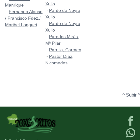
Xulio
Manrique
Pardo de Neyra,
-
Fernando Alonso
-
Xulio
/ Francisco Fdez./
Pardo de Neyra,
-
Maribel Longuei
Xulio
Paredes Mirás,
-
Mª Pilar
Parrilla, Carmen
-
Pastor Díaz,
-
Nicomedes
^ Subir ^