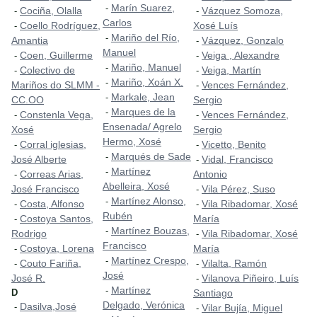
Marín Suarez,
-
Cociña, Olalla
Vázquez Somoza,
-
-
Carlos
Coello Rodríguez,
Xosé Luís
-
Mariño del Río,
-
Amantia
Vázquez, Gonzalo
-
Manuel
Coen, Guillerme
Veiga , Alexandre
-
-
Mariño, Manuel
-
Colectivo de
Veiga, Martín
-
-
Mariño, Xoán X.
-
Mariños do SLMM -
Vences Fernández,
-
Markale, Jean
-
CC.OO
Sergio
Marques de la
-
Constenla Vega,
Vences Fernández,
-
-
Ensenada/ Agrelo
Xosé
Sergio
Hermo, Xosé
Corral iglesias,
Vicetto, Benito
-
-
Marqués de Sade
-
José Alberte
Vidal, Francisco
-
Martínez
-
Correas Arias,
Antonio
-
Abelleira, Xosé
José Francisco
Vila Pérez, Suso
-
Martínez Alonso,
-
Costa, Alfonso
Vila Ribadomar, Xosé
-
-
Rubén
Costoya Santos,
María
-
Martínez Bouzas,
-
Rodrigo
Vila Ribadomar, Xosé
-
Francisco
Costoya, Lorena
María
-
Martínez Crespo,
-
Couto Fariña,
Vilalta, Ramón
-
-
José
José R.
Vilanova Piñeiro, Luís
-
Martínez
-
D
Santiago
Delgado, Verónica
Dasilva,José
-
Vilar Bujía, Miguel
-