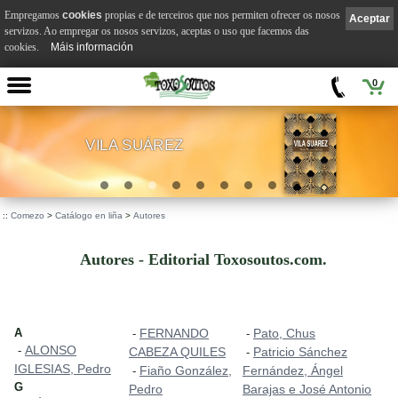
Empregamos
cookies
propias e de terceiros que nos permiten ofrecer os nosos
Aceptar
servizos. Ao empregar os nosos servizos, aceptas o uso que facemos das
cookies.
Máis información
0
VILA SUÁREZ
.
::
Comezo
>
Catálogo en liña
>
Autores
Autores - Editorial Toxosoutos.com.
A
FERNANDO
Pato, Chus
-
-
ALONSO
-
CABEZA QUILES
Patricio Sánchez
-
IGLESIAS, Pedro
Fiaño González,
Fernández, Ángel
-
G
Pedro
Barajas e José Antonio