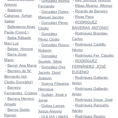
Rey Somoza, Antonio
-
González Muñoz,
-
Antonio
Ribas Álvarez, Alfonso
-
Fernando
Baldomir
-
Ricardo de Barreiro
-
González Outes,
-
Cabanas, Xohán
Rivas Paco
-
Manuel Jacobo
Xabier
RODRIGUEZ
-
González Pérez,
-
Ballesteros Arias,
-
BAIXERAS, ANTONIO
Clodio
Paula (Coord.)
Rodriguez Brandao,
-
González
-
Balsa Rábade,
-
Carlos
Pérez,Clodio
Mari Luz
Rodríguez Castillo,
-
González Rouco,
-
Balzac, Honore
-
Héctor
Roberto
Barra Jover,
-
Rodríguez Fer, Claudio
-
González
-
Mario
RODRÍGUEZ
-
Soutelo, Silvia
Barral, Ana María
-
FERNÁNDEZ, JOSÉ
González-Oya
-
Barreiro de W.,
-
EUGENIO
Jacinto, Dosil
Bernardo (ed.
Rodríguez Gallardo,
-
Joaquín
Clodio González)
Antón
Guerra Filgueira,
-
Barreiro
-
Rodríguez Gallardo,
-
Henrique
Fernández, Cristina
Antón
Guitián, Xosé e
-
Barrera Herrero,
-
Rodríguez Ínsua, José
-
Jorge
Amado
Rodríguez Rancaño,
-
Gulías Lamas,
-
Barros Sivelo,
-
Adrián
Xesús Antonio
Ramón
Rodríguez Resino,
-
GULÍAS LAMAS,
-