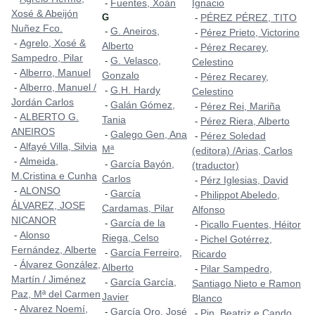
Fuentes, Xoán
Ignacio
-
Xosé & Abeijón
G
PÉREZ PÉREZ, TITO
-
Nuñez Fco.
G. Aneiros,
-
Pérez Prieto, Victorino
-
Agrelo, Xosé &
-
Alberto
Pérez Recarey,
-
Sampedro, Pilar
G. Velasco,
-
Celestino
Alberro, Manuel
-
Gonzalo
Pérez Recarey,
-
Alberro, Manuel /
-
G.H. Hardy
-
Celestino
Jordán Carlos
Galán Gómez,
-
Pérez Rei, Mariña
-
ALBERTO G.
-
Tania
Pérez Riera, Alberto
-
ANEIROS
Galego Gen, Ana
-
Pérez Soledad
-
Alfayé Villa, Silvia
-
Mª
(editora) /Arias, Carlos
Almeida,
-
García Bayón,
-
(traductor)
M.Cristina e Cunha
Carlos
Pérz Iglesias, David
-
ALONSO
-
García
-
Philippot Abeledo,
-
ÁLVAREZ, JOSE
Cardamas, Pilar
Alfonso
NICANOR
García de la
-
Picallo Fuentes, Héitor
-
Alonso
-
Riega, Celso
Pichel Gotérrez,
-
Fernández, Alberte
García Ferreiro,
-
Ricardo
Álvarez González,
-
Alberto
Pilar Sampedro,
-
Martín / Jiménez
García García,
-
Santiago Nieto e Ramon
Paz, Mª del Carmen
Javier
Blanco
Alvarez Noemí,
-
García Oro, José
-
Pin, Beatriz e Cando,
-