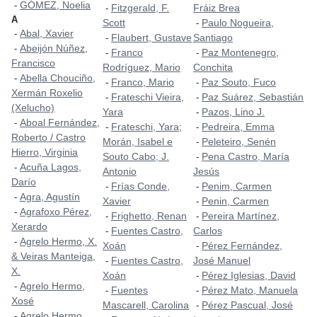
GÓMEZ, Noelia
-
Fitzgerald, F.
Fráiz Brea
-
A
Scott
Paulo Nogueira,
-
Abal, Xavier
-
Flaubert, Gustave
Santiago
-
Abeijón Núñez,
-
Franco
Paz Montenegro,
-
-
Francisco
Rodríguez, Mario
Conchita
Abella Chouciño,
-
Franco, Mario
Paz Souto, Fuco
-
-
Xermán Roxelio
Frateschi Vieira,
Paz Suárez, Sebastián
-
-
(Xelucho)
Yara
Pazos, Lino J.
-
Aboal Fernández,
-
Frateschi, Yara;
Pedreira, Emma
-
-
Roberto / Castro
Morán, Isabel e
Peleteiro, Senén
-
Hierro, Virginia
Souto Cabo; J.
Pena Castro, María
-
Acuña Lagos,
-
Antonio
Jesús
Darío
Frías Conde,
Penim, Carmen
-
-
Agra, Agustín
-
Xavier
Penin, Carmen
-
Agrafoxo Pérez,
-
Frighetto, Renan
Pereira Martínez,
-
-
Xerardo
Fuentes Castro,
Carlos
-
Agrelo Hermo, X.
-
Xoán
Pérez Fernández,
-
& Veiras Manteiga,
Fuentes Castro,
José Manuel
-
X.
Xoán
Pérez Iglesias, David
-
Agrelo Hermo,
-
Fuentes
Pérez Mato, Manuela
-
-
Xosé
Mascarell, Carolina
Pérez Pascual, José
-
Agrelo Hermo,
-