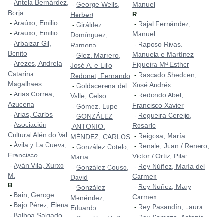
Antela Bernárdez,
-
George Wells,
Manuel
-
Borja
Herbert
R
Araúxo, Emilio
-
Rajal Fernández,
-
Giráldez
-
Arauxo, Emilio
-
Manuel
Domínguez,
Arbaizar Gil,
-
Raposo Rivas,
-
Ramona
Benito
Manuela e Martínez
Glez. Marrero,
-
Arezes, Andreia
-
Figueira Mª Esther
José A. e Lillo
Catarina
Rascado Shedden,
-
Redonet, Fernando
Magalhaes
Xosé Andrés
Goldacerena del
-
Arias Correa,
-
Redondo Abel,
-
Valle, Celso
Azucena
Francisco Xavier
Gómez, Lupe
-
Arias, Carlos
-
Regueira Cereijo,
-
GONZÁLEZ
-
Asociación
-
Rosario
,ANTONIO.
Cultural Alén do Val.
Reigosa, María
-
MÉNDEZ, CARLOS
Ávila y La Cueva,
-
Renale, Juan / Renero,
-
González Cotelo,
-
Francisco
Victor / Ortiz, Pilar
María
Ayán Vila, Xurxo
-
Rey Núñez, María del
-
González Couso,
-
M.
Carmen
David
B
Rey Nuñez, Mary
-
González
-
Bain, Geroge
-
Carmen
Menéndez,
Bajo Pérez, Elena
-
Rey Pasandín, Laura
-
Eduardo
Balboa Salgado,
-