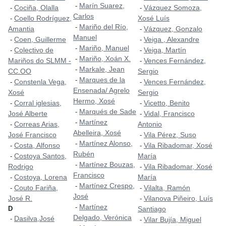
Marín Suarez,
-
Cociña, Olalla
Vázquez Somoza,
-
-
Carlos
Coello Rodríguez,
Xosé Luís
-
Mariño del Río,
-
Amantia
Vázquez, Gonzalo
-
Manuel
Coen, Guillerme
Veiga , Alexandre
-
-
Mariño, Manuel
-
Colectivo de
Veiga, Martín
-
-
Mariño, Xoán X.
-
Mariños do SLMM -
Vences Fernández,
-
Markale, Jean
-
CC.OO
Sergio
Marques de la
-
Constenla Vega,
Vences Fernández,
-
-
Ensenada/ Agrelo
Xosé
Sergio
Hermo, Xosé
Corral iglesias,
Vicetto, Benito
-
-
Marqués de Sade
-
José Alberte
Vidal, Francisco
-
Martínez
-
Correas Arias,
Antonio
-
Abelleira, Xosé
José Francisco
Vila Pérez, Suso
-
Martínez Alonso,
-
Costa, Alfonso
Vila Ribadomar, Xosé
-
-
Rubén
Costoya Santos,
María
-
Martínez Bouzas,
-
Rodrigo
Vila Ribadomar, Xosé
-
Francisco
Costoya, Lorena
María
-
Martínez Crespo,
-
Couto Fariña,
Vilalta, Ramón
-
-
José
José R.
Vilanova Piñeiro, Luís
-
Martínez
-
D
Santiago
Delgado, Verónica
Dasilva,José
-
Vilar Bujía, Miguel
-