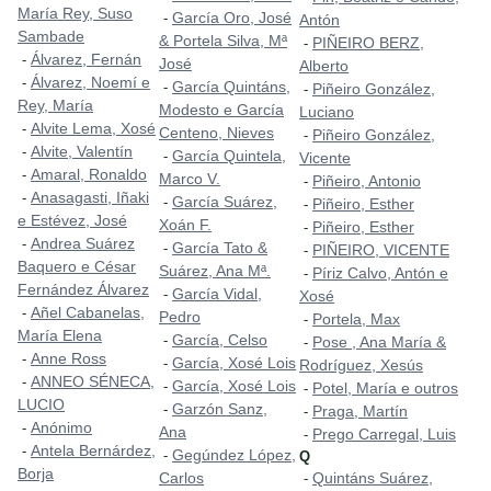
María Rey, Suso
García Oro, José
-
Antón
Sambade
& Portela Silva, Mª
PIÑEIRO BERZ,
-
Álvarez, Fernán
-
José
Alberto
Álvarez, Noemí e
-
García Quintáns,
-
Piñeiro González,
-
Rey, María
Modesto e García
Luciano
Alvite Lema, Xosé
-
Centeno, Nieves
Piñeiro González,
-
Alvite, Valentín
-
García Quintela,
-
Vicente
Amaral, Ronaldo
-
Marco V.
Piñeiro, Antonio
-
Anasagasti, Iñaki
-
García Suárez,
-
Piñeiro, Esther
-
e Estévez, José
Xoán F.
Piñeiro, Esther
-
Andrea Suárez
-
García Tato &
-
PIÑEIRO, VICENTE
-
Baquero e César
Suárez, Ana Mª.
Píriz Calvo, Antón e
-
Fernández Álvarez
García Vidal,
-
Xosé
Añel Cabanelas,
-
Pedro
Portela, Max
-
María Elena
García, Celso
-
Pose , Ana María &
-
Anne Ross
-
García, Xosé Lois
-
Rodríguez, Xesús
ANNEO SÉNECA,
-
García, Xosé Lois
-
Potel, María e outros
-
LUCIO
Garzón Sanz,
-
Praga, Martín
-
Anónimo
-
Ana
Prego Carregal, Luis
-
Antela Bernárdez,
-
Gegúndez López,
-
Q
Borja
Carlos
Quintáns Suárez,
-