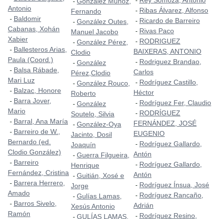
Rey Somoza, Antonio
-
González Muñoz,
-
Antonio
Ribas Álvarez, Alfonso
-
Fernando
Baldomir
-
Ricardo de Barreiro
-
González Outes,
-
Cabanas, Xohán
Rivas Paco
-
Manuel Jacobo
Xabier
RODRIGUEZ
-
González Pérez,
-
Ballesteros Arias,
-
BAIXERAS, ANTONIO
Clodio
Paula (Coord.)
Rodriguez Brandao,
-
González
-
Balsa Rábade,
-
Carlos
Pérez,Clodio
Mari Luz
Rodríguez Castillo,
-
González Rouco,
-
Balzac, Honore
-
Héctor
Roberto
Barra Jover,
-
Rodríguez Fer, Claudio
-
González
-
Mario
RODRÍGUEZ
-
Soutelo, Silvia
Barral, Ana María
-
FERNÁNDEZ, JOSÉ
González-Oya
-
Barreiro de W.,
-
EUGENIO
Jacinto, Dosil
Bernardo (ed.
Rodríguez Gallardo,
-
Joaquín
Clodio González)
Antón
Guerra Filgueira,
-
Barreiro
-
Rodríguez Gallardo,
-
Henrique
Fernández, Cristina
Antón
Guitián, Xosé e
-
Barrera Herrero,
-
Rodríguez Ínsua, José
-
Jorge
Amado
Rodríguez Rancaño,
-
Gulías Lamas,
-
Barros Sivelo,
-
Adrián
Xesús Antonio
Ramón
Rodríguez Resino,
-
GULÍAS LAMAS,
-