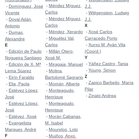
Méndez Míguez,
-
Domínguez, José
J.J.
-
Carlos
Vicente
Wittgenstein, Ludwig
-
Méndez Míguez,
-
Doval Adán,
J.J.
-
Carlos
Antonio
X
Méndez, Xerardo
Xosé Carlos
-
-
Dumas,
-
Miguélez Val,
Carracedo Porto
-
Alexandre
Carlos
Xurxo M. Ayán Vila
-
E
Edición de Paulo
Millán Otero,
(Coord.)
-
-
Nogueira Santiago
Xosé M.
Y
Yáñez Castro, Tania
-
Edición de X. Mª
Miragaia, Manuel
-
-
Young, Simon
-
Lema Súarez
Molina,
-
Z
Eirín Faraldo
Bartolomé Sagrario
-
Zapico Barbeito, María
-
Elia, Paola
Momán, Alberte
-
-
Pilar
Estévez López,
Monteagudo,
-
-
Zinato Andrea
-
José
Henrique
Estévez López,
Monteagudo,
-
-
José
Henrique
Estévez, Xosé
Morán Cabanas,
-
-
Evangelista
M. Isabel
-
Marques, André
Mourelos, Lolo
-
F
Muiños, Anxo.
-