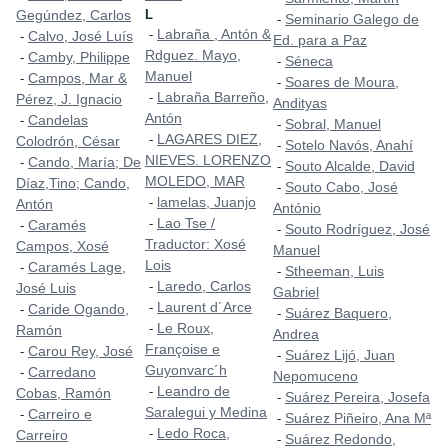
Gegúndez, Carlos
L
Seminario Galego de
-
Labraña , Antón &
-
Calvo, José Luís
-
Ed. para a Paz
Rdguez. Mayo,
Camby, Philippe
-
Séneca
-
Manuel
Campos, Mar &
-
Soares de Moura,
-
Labraña Barreño,
-
Pérez, J. Ignacio
Andityas
Antón
Candelas
-
Sobral, Manuel
-
LAGARES DIEZ,
-
Colodrón, César
Sotelo Navós, Anahí
-
NIEVES. LORENZO
Cando, María; De
-
Souto Alcalde, David
-
MOLEDO, MAR
Díaz,Tino; Cando,
Souto Cabo, José
-
lamelas, Juanjo
-
Antón
António
Lao Tse /
-
Caramés
-
Souto Rodríguez, José
-
Traductor: Xosé
Campos, Xosé
Manuel
Lois
Caramés Lage,
-
Stheeman, Luis
-
Laredo, Carlos
-
José Luis
Gabriel
Laurent d´Arce
-
Caride Ogando,
-
Suárez Baquero,
-
Le Roux,
-
Ramón
Andrea
Françoise e
Carou Rey, José
-
Suárez Lijó, Juan
-
Guyonvarc´h
Carredano
-
Nepomuceno
Leandro de
-
Cobas, Ramón
Suárez Pereira, Josefa
-
Saralegui y Medina
Carreiro e
-
Suárez Piñeiro, Ana Mª
-
Ledo Roca,
-
Carreiro
Suárez Redondo,
-