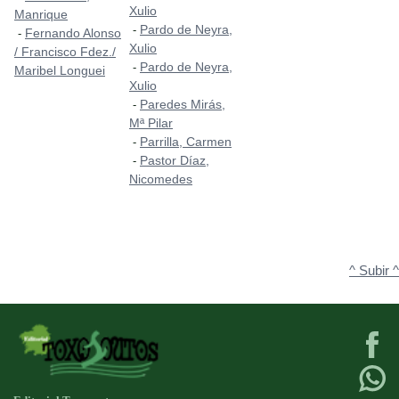
Xulio
Manrique
Pardo de Neyra,
-
Fernando Alonso
-
Xulio
/ Francisco Fdez./
Pardo de Neyra,
-
Maribel Longuei
Xulio
Paredes Mirás,
-
Mª Pilar
Parrilla, Carmen
-
Pastor Díaz,
-
Nicomedes
^ Subir ^