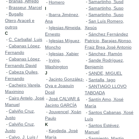
Brañas, Alfredo
-
Samartinho, Susd
-
Homero
-
Brasseur, Marcel
-
Samartinho, Suso
-
I
Bugallo
-
Ibarra Jiménez,
Samartinho, Suso
-
-
Otero,Araceli e
Ana
San Luís Romero,
-
outros
Iglesias Almeida,
Xesús
-
C
Ernesto
Sánchez Fernández
-
C. Carballal, Luis
-
Iglesias Míguez,
Patricio, Barajas Alonso,
-
Cabanas López,
-
Moncho
Fraiz Brea José Antonio
Fernando
Iglesias, Xabier
Sánchez, Ramón
-
-
Cabanas López,
-
Irving,
Sande Rodríguez,
-
-
Fernando David
Washington
Benjamín
Cabeza Quiles,
-
J
SANDE, MIGUEL
-
Fernando
Jacinto González-
-
Santalla, Iago
-
Cacheiro Varela,
-
Oya e Joaquín
SANTIAGO LLOVO
-
Maximino
Dosil
TABOADA
Cairo Antelo, José
-
José CALVAR &
-
Santín Amo, Xosé
-
Manuel
Jacinto GARCÍA
María
Calviño Cruz,
-
Jouvencel, Xoán
-
Santos Cabanas, Xosé
-
Justo
Paulo
Luís
Calviño Cruz,
-
K
Santos Estévez,
-
Justo
Kaydeda, José
-
Manuel
Calvo, J. Luís /
María
-
Sarmiento, Martín
-