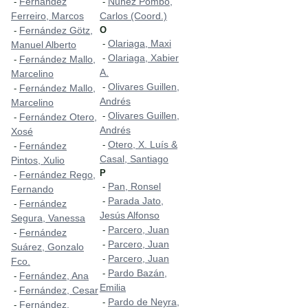
Fernández
Nuñez Pombo,
-
-
Ferreiro, Marcos
Carlos (Coord.)
Fernández Götz,
O
-
Olariaga, Maxi
-
Manuel Alberto
Olariaga, Xabier
-
Fernández Mallo,
-
A.
Marcelino
Olivares Guillen,
-
Fernández Mallo,
-
Andrés
Marcelino
Olivares Guillen,
-
Fernández Otero,
-
Andrés
Xosé
Otero, X. Luís &
-
Fernández
-
Casal, Santiago
Pintos, Xulio
P
Fernández Rego,
-
Pan, Ronsel
-
Fernando
Parada Jato,
-
Fernández
-
Jesús Alfonso
Segura, Vanessa
Parcero, Juan
-
Fernández
-
Parcero, Juan
-
Suárez, Gonzalo
Parcero, Juan
-
Fco.
Pardo Bazán,
-
Fernández, Ana
-
Emilia
Fernández, Cesar
-
Pardo de Neyra,
-
Fernández,
-