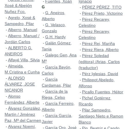
Fuentes, Xoán
Ignacio
-
Xosé & Abeijón
G
PÉREZ PÉREZ, TITO
-
Nuñez Fco.
G. Aneiros,
-
Pérez Prieto, Victorino
-
Agrelo, Xosé &
-
Alberto
Pérez Recarey,
-
Sampedro, Pilar
G. Velasco,
-
Celestino
Alberro, Manuel
-
Gonzalo
Pérez Recarey,
-
Alberro, Manuel /
-
G.H. Hardy
-
Celestino
Jordán Carlos
Galán Gómez,
-
Pérez Rei, Mariña
-
ALBERTO G.
-
Tania
Pérez Riera, Alberto
-
ANEIROS
Galego Gen, Ana
-
Pérez Soledad
-
Alfayé Villa, Silvia
-
Mª
(editora) /Arias, Carlos
Almeida,
-
García Bayón,
-
(traductor)
M.Cristina e Cunha
Carlos
Pérz Iglesias, David
-
ALONSO
-
García
-
Philippot Abeledo,
-
ÁLVAREZ, JOSE
Cardamas, Pilar
Alfonso
NICANOR
García de la
-
Picallo Fuentes, Héitor
-
Alonso
-
Riega, Celso
Pichel Gotérrez,
-
Fernández, Alberte
García Ferreiro,
-
Ricardo
Álvarez González,
-
Alberto
Pilar Sampedro,
-
Martín / Jiménez
García García,
-
Santiago Nieto e Ramon
Paz, Mª del Carmen
Javier
Blanco
Alvarez Noemí,
-
García Oro, José
-
Pin, Beatriz e Cando,
-