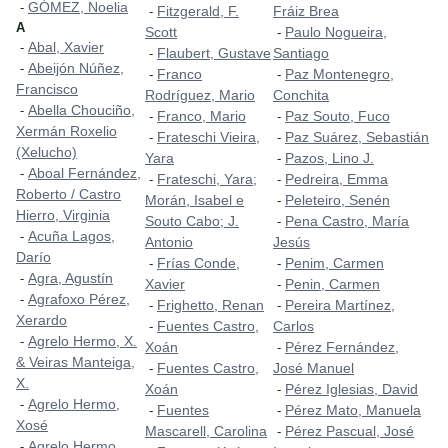
GÓMEZ, Noelia
-
Fitzgerald, F.
Fráiz Brea
-
A
Scott
Paulo Nogueira,
-
Abal, Xavier
-
Flaubert, Gustave
Santiago
-
Abeijón Núñez,
-
Franco
Paz Montenegro,
-
-
Francisco
Rodríguez, Mario
Conchita
Abella Chouciño,
-
Franco, Mario
Paz Souto, Fuco
-
-
Xermán Roxelio
Frateschi Vieira,
Paz Suárez, Sebastián
-
-
(Xelucho)
Yara
Pazos, Lino J.
-
Aboal Fernández,
-
Frateschi, Yara;
Pedreira, Emma
-
-
Roberto / Castro
Morán, Isabel e
Peleteiro, Senén
-
Hierro, Virginia
Souto Cabo; J.
Pena Castro, María
-
Acuña Lagos,
-
Antonio
Jesús
Darío
Frías Conde,
Penim, Carmen
-
-
Agra, Agustín
-
Xavier
Penin, Carmen
-
Agrafoxo Pérez,
-
Frighetto, Renan
Pereira Martínez,
-
-
Xerardo
Fuentes Castro,
Carlos
-
Agrelo Hermo, X.
-
Xoán
Pérez Fernández,
-
& Veiras Manteiga,
Fuentes Castro,
José Manuel
-
X.
Xoán
Pérez Iglesias, David
-
Agrelo Hermo,
-
Fuentes
Pérez Mato, Manuela
-
-
Xosé
Mascarell, Carolina
Pérez Pascual, José
-
Agrelo Hermo,
-