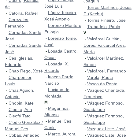
Castro, Rosalía
-
Joaquín
José Luis
de
Torres Martínez, Jesús
-
López Teixeira,
-
Catoira, Rafael
-
F. (Kechu)
Xosé Antonio
Cerezales,
-
Torres Piñeiro, José
-
Lorenzo Montero,
-
Fernando
Trabadelo, Pablo
-
Eulogio
Cernadas Sande,
-
V
Lorenzo Tomé,
-
José
Valcárcel Guitián,
-
José
Cernadas Sande,
Dores. Valcárcel Ares,
-
Losada Castro,
-
José
María
Óscar
Ces Iglesias,
Valcárcel Martínez,
-
-
Losada, X.
-
Eduardo
Simón
Ricardo
Chao Rego, Xosé
Valcárcel, Fernando
-
-
luaces Pardo,
-
Charpentier,
Varela, Paula
-
-
Narciso
Louis
Vasco da Ponte
-
Luciano de
-
Chas Aguión,
Vázquez Chantada,
-
-
Monfadal
Antonio
Francisco
M
Chopin, Kate
Vázquez Formoso,
-
-
Magariños,
-
Cibeira, Ana
Guadalupe
-
Alfonso
Cleofé Tato
Vázquez Formoso,
-
-
Manuel Ces
-
Clodio González /
Guadalupe
-
Canle
Manuel Ces
Vazquez Liste, José
-
Marco, Aurora
-
Cobas, Amadeo
Vázquez Liste, José
-
-