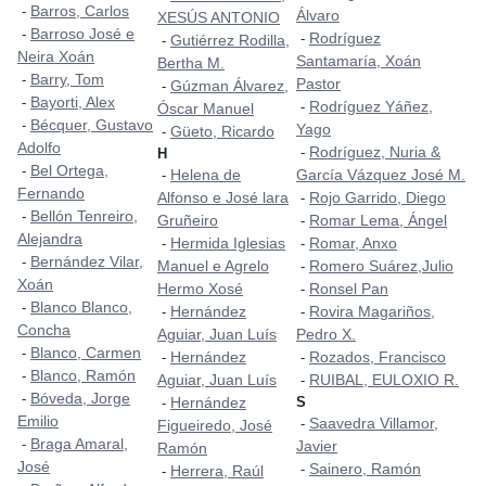
Barros, Carlos
-
Álvaro
XESÚS ANTONIO
Barroso José e
-
Rodríguez
-
Gutiérrez Rodilla,
-
Neira Xoán
Santamaría, Xoán
Bertha M.
Barry, Tom
-
Pastor
Gúzman Álvarez,
-
Bayorti, Alex
-
Rodríguez Yáñez,
-
Óscar Manuel
Bécquer, Gustavo
-
Yago
Güeto, Ricardo
-
Adolfo
Rodríguez, Nuria &
-
H
Bel Ortega,
-
Helena de
García Vázquez José M.
-
Fernando
Alfonso e José lara
Rojo Garrido, Diego
-
Bellón Tenreiro,
-
Gruñeiro
Romar Lema, Ángel
-
Alejandra
Hermida Iglesias
Romar, Anxo
-
-
Bernández Vilar,
-
Manuel e Agrelo
Romero Suárez,Julio
-
Xoán
Hermo Xosé
Ronsel Pan
-
Blanco Blanco,
-
Hernández
Rovira Magariños,
-
-
Concha
Aguiar, Juan Luís
Pedro X.
Blanco, Carmen
-
Hernández
Rozados, Francisco
-
-
Blanco, Ramón
-
Aguiar, Juan Luís
RUIBAL, EULOXIO R.
-
Bóveda, Jorge
-
Hernández
S
-
Emilio
Saavedra Villamor,
-
Figueiredo, José
Braga Amaral,
-
Javier
Ramón
José
Sainero, Ramón
-
Herrera, Raúl
-