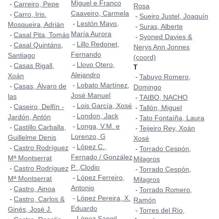
Miguel e Franco
Carreiro, Pepe
-
Rosa
Caaveiro, Carmela
Carro, Iris.
-
Sueiro Justel, Joaquín
-
Lestón Mayo,
-
Mosqueira, Adrián
Suras, Alberte
-
María Aurora
Casal Pita, Tomás
-
Syoned Davies &
-
Lillo Redonet,
-
Casal Quintáns,
-
Nerys Ann Jonnes
Fernando
Santiago
(coord)
Llovo Otero,
-
Casas Rigall,
-
T
Alejandro
Xoán
Tabuyo Romero,
-
Lobato Martínez,
-
Casas, Álvaro de
-
Domingo
José Manuel
las
TAIBO, NACHO
-
Lois García, Xosé
-
Caseiro, Delfín -
-
Tallón, Miguel
-
London, Jack
-
Jardón, Antón
Tato Fontaíña, Laura
-
Longa, V.M. e
-
Castillo Carballa,
-
Teijeiro Rey, Xoán
-
Lorenzo, G
Guillelme Denis
Xosé
López C.,
-
Castro Rodríguez
-
Torrado Cespón,
-
Fernado / González
Mª Montserrat
Milagros
P. ,Clodio
Castro Rodríguez
-
Torrado Cespón,
-
López Ferreiro,
-
Mª Montserrat
Milagros
Antonio
Castro, Ainoa
-
Torrado Romero,
-
López Pereira, X.
-
Castro, Carlos &
-
Ramón
Eduardo
Ginés, José J.
Torres del Río,
-
López Sangil,
-