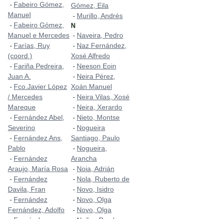
Fabeiro Gómez,
-
Gómez, Eila
Manuel
Murillo, Andrés
-
Fabeiro Gómez,
-
N
Manuel e Mercedes
Naveira, Pedro
-
Farías, Ruy
Naz Fernández,
-
-
(coord.)
Xosé Alfredo
Fariña Pedreira,
Neeson Eoin
-
-
Juan A.
Neira Pérez,
-
Fco.Javier López
Xoán Manuel
-
/ Mercedes
Neira Vilas, Xosé
-
Mareque
Neira, Xerardo
-
Fernández Abel,
Nieto, Montse
-
-
Severino
Nogueira
-
Fernández Ans,
Santiago, Paulo
-
Pablo
Nogueira,
-
Fernández
Arancha
-
Araujo, María Rosa
Noia, Adrián
-
Fernández
Nola, Ruberto de
-
-
Davila, Fran
Novo, Isidro
-
Fernández
Novo, Olga
-
-
Fernández, Adolfo
Novo, Olga
-