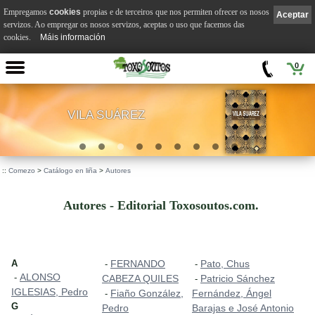
Empregamos
cookies
propias e de terceiros que nos permiten ofrecer os nosos
Aceptar
servizos. Ao empregar os nosos servizos, aceptas o uso que facemos das
cookies.
Máis información
0
VILA SUÁREZ
.
::
Comezo
>
Catálogo en liña
>
Autores
Autores - Editorial Toxosoutos.com.
A
FERNANDO
Pato, Chus
-
-
ALONSO
-
CABEZA QUILES
Patricio Sánchez
-
IGLESIAS, Pedro
Fiaño González,
Fernández, Ángel
-
G
Pedro
Barajas e José Antonio