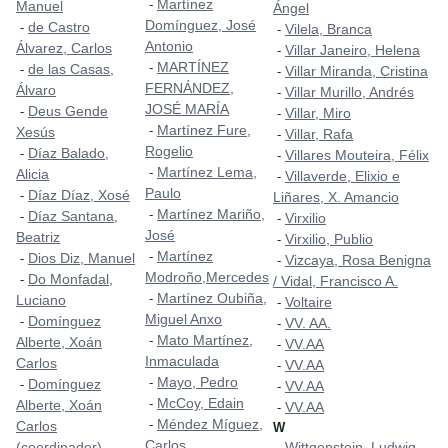
Martínez
-
Manuel
Ángel
Domínguez, José
de Castro
-
Vilela, Branca
-
Antonio
Álvarez, Carlos
Villar Janeiro, Helena
-
MARTÍNEZ
-
de las Casas,
-
Villar Miranda, Cristina
-
FERNÁNDEZ,
Álvaro
Villar Murillo, Andrés
-
JOSÉ MARÍA
Deus Gende
-
Villar, Miro
-
Martínez Fure,
-
Xesús
Villar, Rafa
-
Rogelio
Díaz Balado,
-
Villares Mouteira, Félix
-
Martínez Lema,
-
Alicia
Villaverde, Elixio e
-
Paulo
Díaz Díaz, Xosé
-
Liñares, X. Amancio
Martínez Mariño,
-
Díaz Santana,
-
Virxilio
-
José
Beatriz
Virxilio, Publio
-
Martínez
-
Dios Diz, Manuel
-
Vizcaya, Rosa Benigna
-
Modroño,Mercedes
Do Monfadal,
-
/ Vidal, Francisco A.
Martínez Oubiña,
-
Luciano
Voltaire
-
Miguel Anxo
Domínguez
-
VV. AA.
-
Mato Martínez,
-
Alberte, Xoán
VV.AA
-
Inmaculada
Carlos
VV.AA
-
Mayo, Pedro
-
Domínguez
-
VV.AA
-
McCoy, Edain
-
Alberte, Xoán
VV.AA
-
Méndez Míguez,
-
Carlos
W
Carlos
(coordinador)
Wittgenstein, Ludwig
-