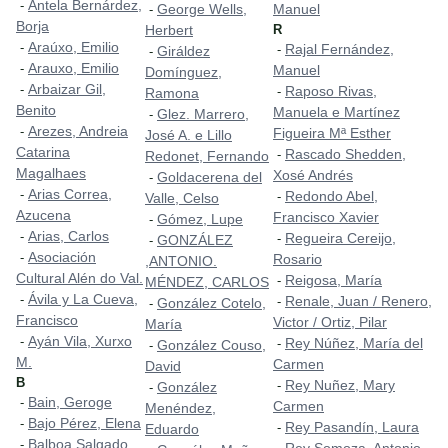
Antela Bernárdez,
-
George Wells,
Manuel
-
Borja
Herbert
R
Araúxo, Emilio
-
Rajal Fernández,
-
Giráldez
-
Arauxo, Emilio
-
Manuel
Domínguez,
Arbaizar Gil,
-
Raposo Rivas,
-
Ramona
Benito
Manuela e Martínez
Glez. Marrero,
-
Arezes, Andreia
-
Figueira Mª Esther
José A. e Lillo
Catarina
Rascado Shedden,
-
Redonet, Fernando
Magalhaes
Xosé Andrés
Goldacerena del
-
Arias Correa,
-
Redondo Abel,
-
Valle, Celso
Azucena
Francisco Xavier
Gómez, Lupe
-
Arias, Carlos
-
Regueira Cereijo,
-
GONZÁLEZ
-
Asociación
-
Rosario
,ANTONIO.
Cultural Alén do Val.
Reigosa, María
-
MÉNDEZ, CARLOS
Ávila y La Cueva,
-
Renale, Juan / Renero,
-
González Cotelo,
-
Francisco
Victor / Ortiz, Pilar
María
Ayán Vila, Xurxo
-
Rey Núñez, María del
-
González Couso,
-
M.
Carmen
David
B
Rey Nuñez, Mary
-
González
-
Bain, Geroge
-
Carmen
Menéndez,
Bajo Pérez, Elena
-
Rey Pasandín, Laura
-
Eduardo
Balboa Salgado,
-