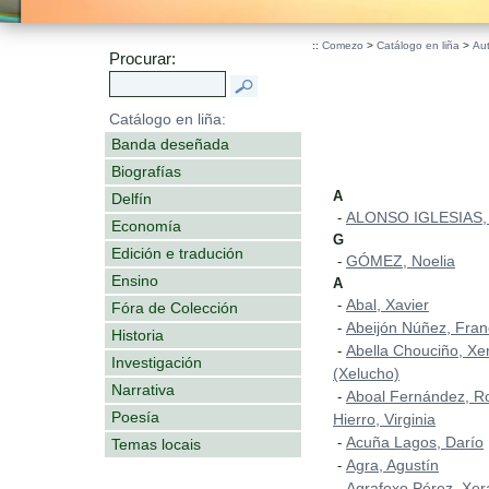
.
::
Comezo
>
Catálogo en liña
>
Au
Procurar:
Catálogo en liña:
Banda deseñada
Biografías
A
Delfín
ALONSO IGLESIAS,
-
Economía
G
Edición e tradución
GÓMEZ, Noelia
-
Ensino
A
Abal, Xavier
-
Fóra de Colección
Abeijón Núñez, Fran
-
Historia
Abella Chouciño, Xe
-
Investigación
(Xelucho)
Narrativa
Aboal Fernández, Ro
-
Poesía
Hierro, Virginia
Acuña Lagos, Darío
-
Temas locais
Agra, Agustín
-
Agrafoxo Pérez, Xer
-