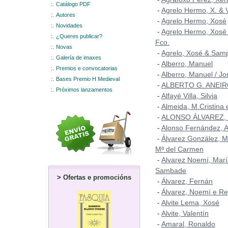
:.
Catálogo PDF
Agrelo Hermo, X. & 
-
:.
Autores
Agrelo Hermo, Xosé
-
:.
Novidades
Agrelo Hermo, Xosé
-
:.
¿Queres publicar?
Fco.
:.
Novas
Agrelo, Xosé & Samp
-
:.
Galería de imaxes
Alberro, Manuel
-
:.
Premios e convocatorias
Alberro, Manuel / Jo
-
:.
Bases Premio H Medieval
ALBERTO G. ANEI
-
:.
Próximos lanzamentos
Alfayé Villa, Silvia
-
Almeida, M.Cristina
-
ALONSO ÁLVAREZ,
-
Alonso Fernández, A
-
Álvarez González, M
-
Mª del Carmen
Alvarez Noemí, Marí
-
Sambade
>
Ofertas e promocións
Álvarez, Fernán
-
Álvarez, Noemí e Re
-
Alvite Lema, Xosé
-
Alvite, Valentín
-
Amaral, Ronaldo
-