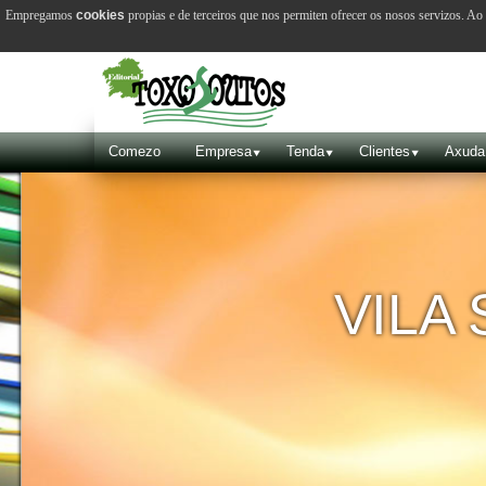
Empregamos
cookies
propias e de terceiros que nos permiten ofrecer os nosos servizos. A
Comezo
Empresa
Tenda
Clientes
Axuda
VILA 