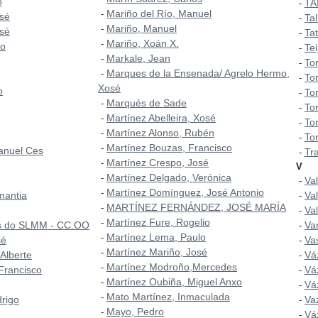
o
TA
-
Mariño del Río, Manuel
-
sé
Tal
-
Mariño, Manuel
-
sé
Ta
-
Mariño, Xoán X.
-
do
Te
-
Markale, Jean
-
To
-
Marques de la Ensenada/ Agrelo Hermo,
-
To
-
Xosé
o
To
-
Marqués de Sade
-
To
-
Martínez Abelleira, Xosé
-
To
-
Martínez Alonso, Rubén
-
Tor
-
Martínez Bouzas, Francisco
-
anuel Ces
Tr
-
Martínez Crespo, José
-
V
Martínez Delgado, Verónica
-
Val
-
Martínez Domínguez, José Antonio
-
mantia
Va
-
MARTÍNEZ FERNÁNDEZ, JOSÉ MARÍA
-
Va
-
Martínez Fure, Rogelio
-
os do SLMM - CC.OO
Va
-
Martínez Lema, Paulo
-
sé
Va
-
Martínez Mariño, José
-
 Alberte
Vá
-
Martínez Modroño,Mercedes
-
 Francisco
Vá
-
Martínez Oubiña, Miguel Anxo
-
Vá
-
Mato Martínez, Inmaculada
-
rigo
Va
-
Mayo, Pedro
-
Vá
-