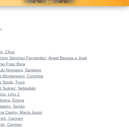
.
to, Chus
tricio Sánchez Fernández, Ángel Barajas e José
nio Fráiz Brea
ulo Nogueira, Santiago
z Montenegro, Conchita
z Souto, Fuco
z Suárez, Sebastián
zos, Lino J.
dreira, Emma
leteiro, Senén
na Castro, María Jesús
nim, Carmen
nin, Carmen