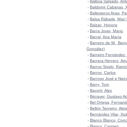
Balboa Salgado, Ant
-
Baldomir Cabanas, 
-
Ballesteros Arias, P
-
Balsa Rábade, Mari
-
Balzac, Honore
-
Barra Jover, Mario
-
Barral, Ana María
-
Barreiro de W., Bern
-
González)
Barreiro Fernández, 
-
Barrera Herrero, A
-
Barros Sivelo, Ram
-
Barros, Carlos
-
Barroso José e Neir
-
Barry, Tom
-
Bayorti, Alex
-
Bécquer, Gustavo Ad
-
Bel Ortega, Fernan
-
Bellón Tenreiro, Alej
-
Bernández Vilar, Xo
-
Blanco Blanco, Con
-
Blanco, Carmen
-