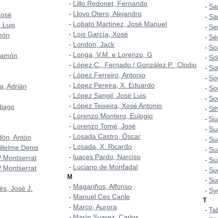
Lillo Redonet, Fernando
-
Sa
-
Llovo Otero, Alejandro
-
Xosé
Sa
-
Lobato Martínez, José Manuel
-
 Luis
Se
-
Lois García, Xosé
-
món
Sé
-
London, Jack
-
So
-
Longa, V.M. e Lorenzo, G
-
Ramón
So
-
López C., Fernado / González P. ,Clodio
-
So
-
López Ferreiro, Antonio
-
So
-
López Pereira, X. Eduardo
-
a, Adrián
So
-
López Sangil, José Luis
-
So
-
López Teixeira, Xosé Antonio
-
tiago
St
-
Lorenzo Montero, Eulogio
-
Su
-
Lorenzo Tomé, José
-
Su
-
Losada Castro, Óscar
-
rdón, Antón
Su
-
Losada, X. Ricardo
-
illelme Denis
Su
-
luaces Pardo, Narciso
-
 Montserrat
Su
-
Luciano de Monfadal
-
 Montserrat
Su
-
M
Su
-
Magariños, Alfonso
-
és, José J.
Sy
-
Manuel Ces Canle
-
T
Marco, Aurora
-
Ta
-
Marín Suarez, Carlos
-