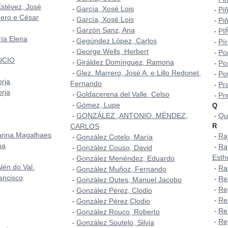
Estévez, José
García, Xosé Lois
-
Piñ
-
ero e César
García, Xosé Lois
-
Piñ
-
Garzón Sanz, Ana
-
PI
-
ía Elena
Gegúndez López, Carlos
-
Pí
-
George Wells, Herbert
-
Po
-
UCIO
Giráldez Domínguez, Ramona
-
Po
-
Glez. Marrero, José A. e Lillo Redonet,
-
Pot
-
orja
Fernando
Pr
-
orja
Goldacerena del Valle, Celso
-
Pr
-
Gómez, Lupe
-
Q
GONZÁLEZ ,ANTONIO. MÉNDEZ,
Qu
-
-
CARLOS
R
arina Magalhaes
Ra
-
González Cotelo, María
-
na
Ra
-
González Couso, David
-
Esth
González Menéndez, Eduardo
-
lén do Val.
Ra
-
González Muñoz, Fernando
-
ancisco
Re
-
González Outes, Manuel Jacobo
-
Re
-
González Pérez, Clodio
-
Re
-
González Pérez,Clodio
-
Ren
-
González Rouco, Roberto
-
Re
-
González Soutelo, Silvia
-