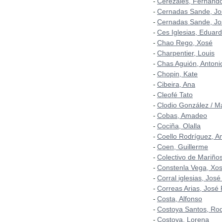
Cerezales, Fernand
-
Cernadas Sande, Jo
-
Cernadas Sande, Jo
-
Ces Iglesias, Eduar
-
Chao Rego, Xosé
-
Charpentier, Louis
-
Chas Aguión, Antoni
-
Chopin, Kate
-
Cibeira, Ana
-
Cleofé Tato
-
Clodio González / M
-
Cobas, Amadeo
-
Cociña, Olalla
-
Coello Rodríguez, A
-
Coen, Guillerme
-
Colectivo de Mariñ
-
Constenla Vega, Xo
-
Corral iglesias, José
-
Correas Arias, José
-
Costa, Alfonso
-
Costoya Santos, Rod
-
Costoya, Lorena
-