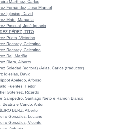
reira Martínez, Carlos
rez Fernández, José Manuel
ez Iglesias, David
rez Mato, Manuela
rez Pascual, José Ignacio
REZ PÉREZ, TITO
ez Prieto, Victorino
rez Recarey, Celestino
rez Recarey, Celestino
rez Rei, Mariña
rez Riera, Alberto
ez Soledad (editora) /Arias, Carlos (traductor)
z Iglesias, David
lippot Abeledo, Alfonso
allo Fuentes, Héitor
chel Gotérrez, Ricardo
lar Sampedro, Santiago Nieto e Ramon Blanco
n, Beatriz e Cando, Antón
ÑEIRO BERZ, Alberto
ñeiro González, Luciano
ñeiro González, Vicente
eiro, Antonio