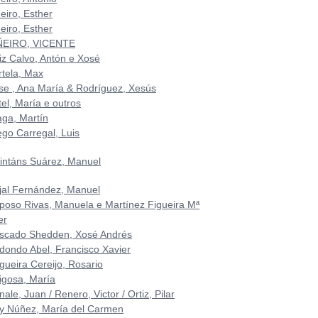
eiro, Esther
eiro, Esther
ÑEIRO, VICENTE
riz Calvo, Antón e Xosé
rtela, Max
se , Ana María & Rodríguez, Xesús
el, María e outros
aga, Martín
ego Carregal, Luis
intáns Suárez, Manuel
jal Fernández, Manuel
poso Rivas, Manuela e Martínez Figueira Mª
er
scado Shedden, Xosé Andrés
dondo Abel, Francisco Xavier
gueira Cereijo, Rosario
igosa, María
ale, Juan / Renero, Victor / Ortiz, Pilar
y Núñez, María del Carmen