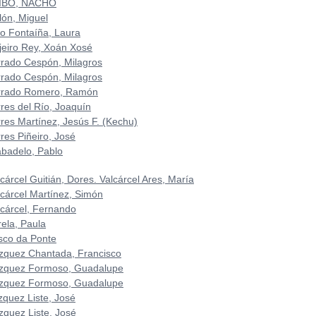
IBO, NACHO
lón, Miguel
to Fontaíña, Laura
ijeiro Rey, Xoán Xosé
rrado Cespón, Milagros
rrado Cespón, Milagros
rrado Romero, Ramón
rres del Río, Joaquín
rres Martínez, Jesús F. (Kechu)
res Piñeiro, José
abadelo, Pablo
cárcel Guitián, Dores. Valcárcel Ares, María
lcárcel Martínez, Simón
lcárcel, Fernando
rela, Paula
sco da Ponte
zquez Chantada, Francisco
zquez Formoso, Guadalupe
zquez Formoso, Guadalupe
zquez Liste, José
zquez Liste, José