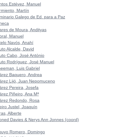
ntos Estévez, Manuel
rmiento, Martín
minario Galego de Ed. para a Paz
neca
ares de Moura, Andityas
bral, Manuel
telo Navós, Anahí
uto Alcalde, David
uto Cabo, José António
uto Rodríguez, José Manuel
heeman, Luis Gabriel
árez Baquero, Andrea
árez Lijó, Juan Nepomuceno
árez Pereira, Josefa
árez Piñeiro, Ana Mª
árez Redondo, Rosa
eiro Justel, Joaquín
ras, Alberte
oned Davies & Nerys Ann Jonnes (coord)
buyo Romero, Domingo