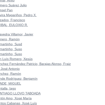
mar, Anxo
mero Suárez,Julio
nsel Pan
vira Magariños, Pedro X.
zados, Francisco
IBAL, EULOXIO R.
avedra Villamor, Javier
inero, Ramón
martinho, Susd
martinho, Suso
martinho, Suso
n Luís Romero, Xesús
nchez Fernández Patricio, Barajas Alonso, Fraiz
 José Antonio
nchez, Ramón
nde Rodríguez, Benjamín
NDE, MIGUEL
talla, Iago
NTIAGO LLOVO TABOADA
ntín Amo, Xosé María
ntos Cabanas, Xosé Luís