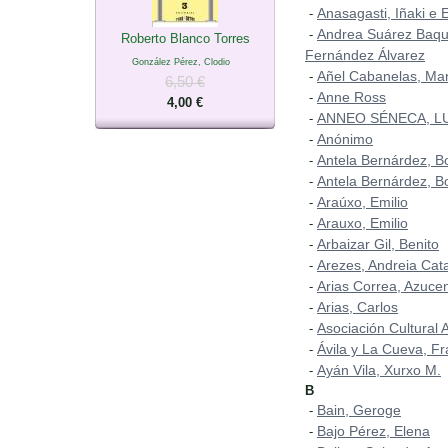
Anasagasti, Iñaki e 
-
Andrea Suárez Baqu
-
Roberto Blanco Torres
Fernández Álvarez
González Pérez, Clodio
Añel Cabanelas, Mar
-
6,50 €
Anne Ross
-
4,00 €
ANNEO SÉNECA, L
-
Anónimo
-
Antela Bernárdez, B
-
Antela Bernárdez, B
-
Araúxo, Emilio
-
Arauxo, Emilio
-
Arbaizar Gil, Benito
-
Arezes, Andreia Cat
-
Arias Correa, Azuce
-
Arias, Carlos
-
Asociación Cultural A
-
Ávila y La Cueva, Fr
-
Ayán Vila, Xurxo M.
-
B
Bain, Geroge
-
Bajo Pérez, Elena
-