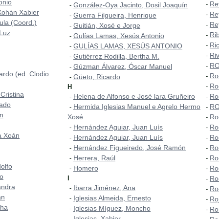
onio
Re
-
González-Oya Jacinto, Dosil Joaquín
-
Xohán Xabier
Re
-
Guerra Filgueira, Henrique
-
aula (Coord.)
Re
-
Guitián, Xosé e Jorge
-
 Luz
Ri
-
Gulías Lamas, Xesús Antonio
-
Ri
-
GULÍAS LAMAS, XESÚS ANTONIO
-
Ri
-
Gutiérrez Rodilla, Bertha M.
-
RO
-
Gúzman Álvarez, Óscar Manuel
-
ardo (ed. Clodio
Ro
-
Güeto, Ricardo
-
Ro
-
H
Cristina
Helena de Alfonso e José lara Gruñeiro
Ro
-
-
mado
Hermida Iglesias Manuel e Agrelo Hermo
RO
-
-
ón
Xosé
Ro
-
Hernández Aguiar, Juan Luís
Ro
-
-
a Xoán
Hernández Aguiar, Juan Luís
Ro
-
-
Hernández Figueiredo, José Ramón
Ro
-
-
Herrera, Raúl
Ro
-
-
olfo
Homero
Ro
-
-
do
I
Ro
-
andra
Ibarra Jiménez, Ana
-
Ro
-
án
Iglesias Almeida, Ernesto
-
Ro
-
cha
Iglesias Míguez, Moncho
-
Ro
-
Iglesias, Xabier
-