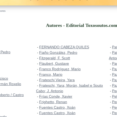
tores
Autores - Editorial Toxosoutos.com
FERNANDO CABEZA QUILES
Pa
-
-
 Pedro
Fiaño González, Pedro
Pa
-
-
Fitzgerald, F. Scott
Anto
-
Flaubert, Gustave
Pa
-
-
Franco Rodríguez, Mario
Pa
-
-
Franco, Mario
Pa
-
-
cisco
Frateschi Vieira, Yara
Pa
-
-
rmán Roxelio
Frateschi, Yara; Morán, Isabel e Souto
Pa
-
-
Cabo; J. Antonio
Pe
-
berto / Castro
Frías Conde, Xavier
Pe
-
-
Frighetto, Renan
Pe
-
-
Fuentes Castro, Xoán
Pe
-
-
Fuentes Castro, Xoán
Pe
-
-
ardo