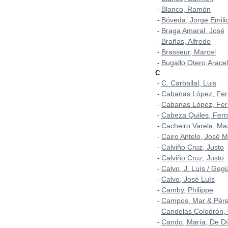
Blanco, Ramón
-
Bóveda, Jorge Emili
-
Braga Amaral, José
-
Brañas, Alfredo
-
Brasseur, Marcel
-
Bugallo Otero,Aracel
-
C
C. Carballal, Luis
-
Cabanas López, Fe
-
Cabanas López, Fer
-
Cabeza Quiles, Fer
-
Cacheiro Varela, Ma
-
Cairo Antelo, José 
-
Calviño Cruz, Justo
-
Calviño Cruz, Justo
-
Calvo, J. Luís / Geg
-
Calvo, José Luís
-
Camby, Philippe
-
Campos, Mar & Pérez
-
Candelas Colodrón,
-
Cando, María; De Dí
-