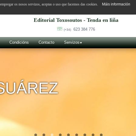
o empregar os nosos servizos, aceptas o uso que facemos das cookies.
Máis información
Editorial Toxosoutos - Tenda en liña
623 384 776
(+34)
Condicións
Contacto
Servizos
SUÁREZ