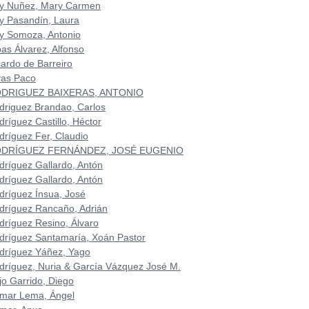
y Nuñez, Mary Carmen
y Pasandín, Laura
y Somoza, Antonio
bas Álvarez, Alfonso
cardo de Barreiro
vas Paco
DRIGUEZ BAIXERAS, ANTONIO
driguez Brandao, Carlos
dríguez Castillo, Héctor
dríguez Fer, Claudio
DRÍGUEZ FERNÁNDEZ, JOSÉ EUGENIO
dríguez Gallardo, Antón
dríguez Gallardo, Antón
dríguez Ínsua, José
dríguez Rancaño, Adrián
dríguez Resino, Álvaro
dríguez Santamaría, Xoán Pastor
dríguez Yáñez, Yago
dríguez, Nuria & García Vázquez José M.
jo Garrido, Diego
mar Lema, Ángel