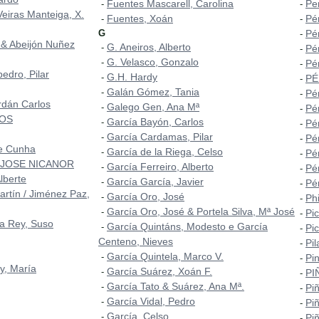
Fuentes Mascarell, Carolina
Pe
-
-
Veiras Manteiga, X.
Fuentes, Xoán
Pé
-
-
G
Pér
-
 & Abeijón Nuñez
G. Aneiros, Alberto
-
Pé
-
G. Velasco, Gonzalo
-
Pé
-
edro, Pilar
G.H. Hardy
-
PÉ
-
Galán Gómez, Tania
-
Pér
-
rdán Carlos
Galego Gen, Ana Mª
-
Pé
-
ROS
García Bayón, Carlos
-
Pé
-
García Cardamas, Pilar
-
Pé
-
 e Cunha
García de la Riega, Celso
-
Pé
-
 JOSE NICANOR
García Ferreiro, Alberto
-
Pér
-
lberte
García García, Javier
-
Pér
-
artín / Jiménez Paz,
García Oro, José
-
Phi
-
García Oro, José & Portela Silva, Mª José
-
Pic
-
a Rey, Suso
García Quintáns, Modesto e García
-
Pi
-
Centeno, Nieves
Pi
-
García Quintela, Marco V.
-
Pi
-
y, María
García Suárez, Xoán F.
-
PI
-
García Tato & Suárez, Ana Mª.
-
Pi
-
García Vidal, Pedro
-
Pi
-
García, Celso
-
Piñ
-