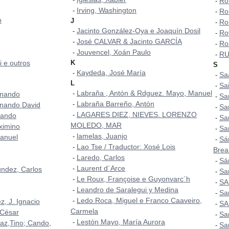
Ro
-
Irving, Washington
-
Ro
-
o
J
Ro
-
Jacinto González-Oya e Joaquín Dosil
-
Ro
-
José CALVAR & Jacinto GARCÍA
-
Ro
-
Jouvencel, Xoán Paulo
-
RU
-
i e outros
K
S
Kaydeda, José María
-
Sa
-
L
Sa
-
Labraña , Antón & Rdguez. Mayo, Manuel
-
rnando
Sa
-
Labraña Barreño, Antón
-
nando David
Sa
-
LAGARES DIEZ, NIEVES. LORENZO
-
nando
Sa
-
MOLEDO, MAR
ximino
Sa
-
lamelas, Juanjo
-
Manuel
Sá
-
Lao Tse / Traductor: Xosé Lois
-
Brea
Laredo, Carlos
-
Sá
-
Laurent d´Arce
-
úndez, Carlos
Sa
-
Le Roux, Françoise e Guyonvarc´h
-
SA
-
Leandro de Saralegui y Medina
-
San
-
Ledo Roca, Miguel e Franco Caaveiro,
-
, J. Ignacio
SA
-
Carmela
 César
Sa
-
Lestón Mayo, María Aurora
-
az,Tino; Cando,
Sa
-