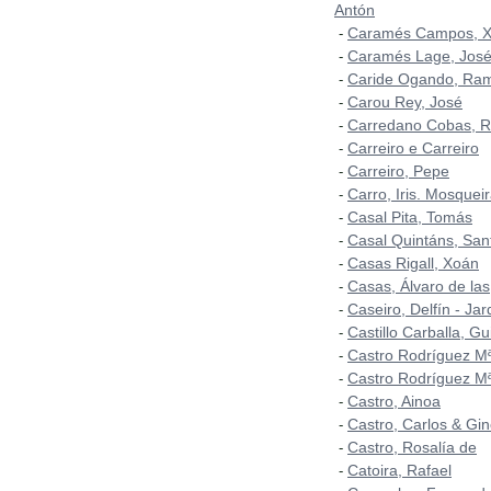
Antón
Caramés Campos, 
-
Caramés Lage, José
-
Caride Ogando, Ra
-
Carou Rey, José
-
Carredano Cobas, 
-
Carreiro e Carreiro
-
Carreiro, Pepe
-
Carro, Iris. Mosqueir
-
Casal Pita, Tomás
-
Casal Quintáns, San
-
Casas Rigall, Xoán
-
Casas, Álvaro de las
-
Caseiro, Delfín - Ja
-
Castillo Carballa, Gu
-
Castro Rodríguez Mª
-
Castro Rodríguez Mª
-
Castro, Ainoa
-
Castro, Carlos & Gin
-
Castro, Rosalía de
-
Catoira, Rafael
-