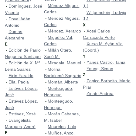
Méndez Míguez,
-
Domínguez, José
J.J.
-
Carlos
Vicente
Wittgenstein, Ludwig
-
Méndez Míguez,
-
Doval Adán,
J.J.
-
Carlos
Antonio
X
Méndez, Xerardo
Xosé Carlos
-
-
Dumas,
-
Miguélez Val,
Carracedo Porto
-
Alexandre
Carlos
Xurxo M. Ayán Vila
-
E
Edición de Paulo
Millán Otero,
(Coord.)
-
-
Nogueira Santiago
Xosé M.
Y
Yáñez Castro, Tania
-
Edición de X. Mª
Miragaia, Manuel
-
-
Young, Simon
-
Lema Súarez
Molina,
-
Z
Eirín Faraldo
Bartolomé Sagrario
-
Zapico Barbeito, María
-
Elia, Paola
Momán, Alberte
-
-
Pilar
Estévez López,
Monteagudo,
-
-
Zinato Andrea
-
José
Henrique
Estévez López,
Monteagudo,
-
-
José
Henrique
Estévez, Xosé
Morán Cabanas,
-
-
Evangelista
M. Isabel
-
Marques, André
Mourelos, Lolo
-
F
Muiños, Anxo.
-