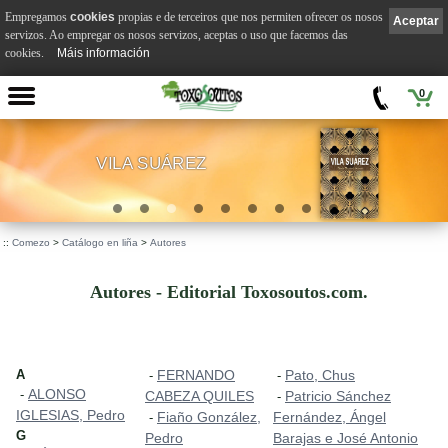
Empregamos
cookies
propias e de terceiros que nos permiten ofrecer os nosos
Aceptar
servizos. Ao empregar os nosos servizos, aceptas o uso que facemos das
cookies.
Máis información
0
VILA SUÁREZ
.
::
Comezo
>
Catálogo en liña
>
Autores
Autores - Editorial Toxosoutos.com.
A
FERNANDO
Pato, Chus
-
-
ALONSO
-
CABEZA QUILES
Patricio Sánchez
-
IGLESIAS, Pedro
Fiaño González,
Fernández, Ángel
-
G
Pedro
Barajas e José Antonio