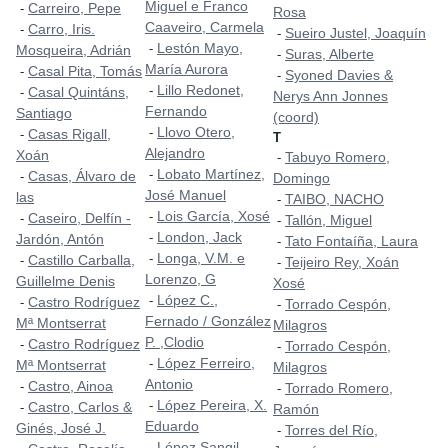
Miguel e Franco
Carreiro, Pepe
-
Rosa
Caaveiro, Carmela
Carro, Iris.
-
Sueiro Justel, Joaquín
-
Lestón Mayo,
-
Mosqueira, Adrián
Suras, Alberte
-
María Aurora
Casal Pita, Tomás
-
Syoned Davies &
-
Lillo Redonet,
-
Casal Quintáns,
-
Nerys Ann Jonnes
Fernando
Santiago
(coord)
Llovo Otero,
-
Casas Rigall,
-
T
Alejandro
Xoán
Tabuyo Romero,
-
Lobato Martínez,
-
Casas, Álvaro de
-
Domingo
José Manuel
las
TAIBO, NACHO
-
Lois García, Xosé
-
Caseiro, Delfín -
-
Tallón, Miguel
-
London, Jack
-
Jardón, Antón
Tato Fontaíña, Laura
-
Longa, V.M. e
-
Castillo Carballa,
-
Teijeiro Rey, Xoán
-
Lorenzo, G
Guillelme Denis
Xosé
López C.,
-
Castro Rodríguez
-
Torrado Cespón,
-
Fernado / González
Mª Montserrat
Milagros
P. ,Clodio
Castro Rodríguez
-
Torrado Cespón,
-
López Ferreiro,
-
Mª Montserrat
Milagros
Antonio
Castro, Ainoa
-
Torrado Romero,
-
López Pereira, X.
-
Castro, Carlos &
-
Ramón
Eduardo
Ginés, José J.
Torres del Río,
-
López Sangil,
-