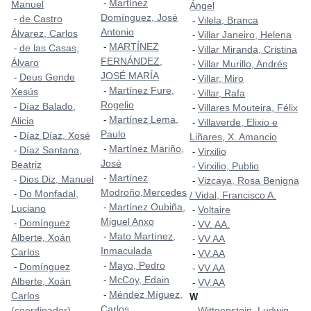
Martínez
-
Manuel
Ángel
Domínguez, José
de Castro
-
Vilela, Branca
-
Antonio
Álvarez, Carlos
Villar Janeiro, Helena
-
MARTÍNEZ
-
de las Casas,
-
Villar Miranda, Cristina
-
FERNÁNDEZ,
Álvaro
Villar Murillo, Andrés
-
JOSÉ MARÍA
Deus Gende
-
Villar, Miro
-
Martínez Fure,
-
Xesús
Villar, Rafa
-
Rogelio
Díaz Balado,
-
Villares Mouteira, Félix
-
Martínez Lema,
-
Alicia
Villaverde, Elixio e
-
Paulo
Díaz Díaz, Xosé
-
Liñares, X. Amancio
Martínez Mariño,
-
Díaz Santana,
-
Virxilio
-
José
Beatriz
Virxilio, Publio
-
Martínez
-
Dios Diz, Manuel
-
Vizcaya, Rosa Benigna
-
Modroño,Mercedes
Do Monfadal,
-
/ Vidal, Francisco A.
Martínez Oubiña,
-
Luciano
Voltaire
-
Miguel Anxo
Domínguez
-
VV. AA.
-
Mato Martínez,
-
Alberte, Xoán
VV.AA
-
Inmaculada
Carlos
VV.AA
-
Mayo, Pedro
-
Domínguez
-
VV.AA
-
McCoy, Edain
-
Alberte, Xoán
VV.AA
-
Méndez Míguez,
-
Carlos
W
Carlos
(coordinador)
Wittgenstein, Ludwig
-