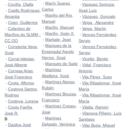
Marín Suarez,
-
Cociña, Olalla
Vázquez Somoza,
-
-
Carlos
Coello Rodríguez,
Xosé Luís
-
Mariño del Río,
-
Amantia
Vázquez, Gonzalo
-
Manuel
Coen, Guillerme
Veiga , Alexandre
-
-
Mariño, Manuel
-
Colectivo de
Veiga, Martín
-
-
Mariño, Xoán X.
-
Mariños do SLMM -
Vences Fernández,
-
Markale, Jean
-
CC.OO
Sergio
Marques de la
-
Constenla Vega,
Vences Fernández,
-
-
Ensenada/ Agrelo
Xosé
Sergio
Hermo, Xosé
Corral iglesias,
Vicetto, Benito
-
-
Marqués de Sade
-
José Alberte
Vidal, Francisco
-
Martínez
-
Correas Arias,
Antonio
-
Abelleira, Xosé
José Francisco
Vila Pérez, Suso
-
Martínez Alonso,
-
Costa, Alfonso
Vila Ribadomar, Xosé
-
-
Rubén
Costoya Santos,
María
-
Martínez Bouzas,
-
Rodrigo
Vila Ribadomar, Xosé
-
Francisco
Costoya, Lorena
María
-
Martínez Crespo,
-
Couto Fariña,
Vilalta, Ramón
-
-
José
José R.
Vilanova Piñeiro, Luís
-
Martínez
-
D
Santiago
Delgado, Verónica
Dasilva,José
-
Vilar Bujía, Miguel
-