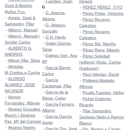
Fuentes, Xoán
Ignacio
-
Xosé & Abeijón
G
PÉREZ PÉREZ, TITO
-
Nuñez Fco.
G. Aneiros,
-
Pérez Prieto, Victorino
-
Agrelo, Xosé &
-
Alberto
Pérez Recarey,
-
Sampedro, Pilar
G. Velasco,
-
Celestino
Alberro, Manuel
-
Gonzalo
Pérez Recarey,
-
Alberro, Manuel /
-
G.H. Hardy
-
Celestino
Jordán Carlos
Galán Gómez,
-
Pérez Rei, Mariña
-
ALBERTO G.
-
Tania
Pérez Riera, Alberto
-
ANEIROS
Galego Gen, Ana
-
Pérez Soledad
-
Alfayé Villa, Silvia
-
Mª
(editora) /Arias, Carlos
Almeida,
-
García Bayón,
-
(traductor)
M.Cristina e Cunha
Carlos
Pérz Iglesias, David
-
ALONSO
-
García
-
Philippot Abeledo,
-
ÁLVAREZ, JOSE
Cardamas, Pilar
Alfonso
NICANOR
García de la
-
Picallo Fuentes, Héitor
-
Alonso
-
Riega, Celso
Pichel Gotérrez,
-
Fernández, Alberte
García Ferreiro,
-
Ricardo
Álvarez González,
-
Alberto
Pilar Sampedro,
-
Martín / Jiménez
García García,
-
Santiago Nieto e Ramon
Paz, Mª del Carmen
Javier
Blanco
Alvarez Noemí,
-
García Oro, José
-
Pin, Beatriz e Cando,
-