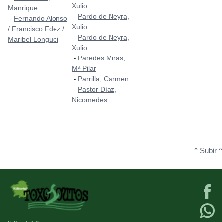
Xulio
Manrique
Pardo de Neyra,
-
Fernando Alonso
-
Xulio
/ Francisco Fdez./
Pardo de Neyra,
-
Maribel Longuei
Xulio
Paredes Mirás,
-
Mª Pilar
Parrilla, Carmen
-
Pastor Díaz,
-
Nicomedes
^ Subir ^