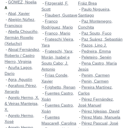
GÓMEZ, Noelia
-
Fitzgerald, F.
Fráiz Brea
-
A
Scott
Paulo Nogueira,
-
Abal, Xavier
-
Flaubert, Gustave
Santiago
-
Abeijón Núñez,
-
Franco
Paz Montenegro,
-
-
Francisco
Rodríguez, Mario
Conchita
Abella Chouciño,
-
Franco, Mario
Paz Souto, Fuco
-
-
Xermán Roxelio
Frateschi Vieira,
Paz Suárez, Sebastián
-
-
(Xelucho)
Yara
Pazos, Lino J.
-
Aboal Fernández,
-
Frateschi, Yara;
Pedreira, Emma
-
-
Roberto / Castro
Morán, Isabel e
Peleteiro, Senén
-
Hierro, Virginia
Souto Cabo; J.
Pena Castro, María
-
Acuña Lagos,
-
Antonio
Jesús
Darío
Frías Conde,
Penim, Carmen
-
-
Agra, Agustín
-
Xavier
Penin, Carmen
-
Agrafoxo Pérez,
-
Frighetto, Renan
Pereira Martínez,
-
-
Xerardo
Fuentes Castro,
Carlos
-
Agrelo Hermo, X.
-
Xoán
Pérez Fernández,
-
& Veiras Manteiga,
Fuentes Castro,
José Manuel
-
X.
Xoán
Pérez Iglesias, David
-
Agrelo Hermo,
-
Fuentes
Pérez Mato, Manuela
-
-
Xosé
Mascarell, Carolina
Pérez Pascual, José
-
Agrelo Hermo,
-