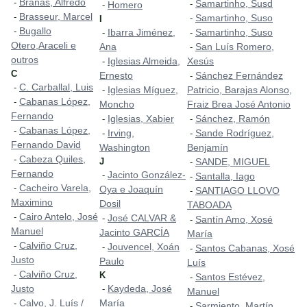
Brañas, Alfredo
-
Samartinho, Susd
-
Homero
-
Brasseur, Marcel
-
Samartinho, Suso
-
I
Bugallo
-
Ibarra Jiménez,
Samartinho, Suso
-
-
Otero,Araceli e
Ana
San Luís Romero,
-
outros
Iglesias Almeida,
Xesús
-
C
Ernesto
Sánchez Fernández
-
C. Carballal, Luis
-
Iglesias Míguez,
Patricio, Barajas Alonso,
-
Cabanas López,
-
Moncho
Fraiz Brea José Antonio
Fernando
Iglesias, Xabier
Sánchez, Ramón
-
-
Cabanas López,
-
Irving,
Sande Rodríguez,
-
-
Fernando David
Washington
Benjamín
Cabeza Quiles,
-
J
SANDE, MIGUEL
-
Fernando
Jacinto González-
-
Santalla, Iago
-
Cacheiro Varela,
-
Oya e Joaquín
SANTIAGO LLOVO
-
Maximino
Dosil
TABOADA
Cairo Antelo, José
-
José CALVAR &
-
Santín Amo, Xosé
-
Manuel
Jacinto GARCÍA
María
Calviño Cruz,
-
Jouvencel, Xoán
-
Santos Cabanas, Xosé
-
Justo
Paulo
Luís
Calviño Cruz,
-
K
Santos Estévez,
-
Justo
Kaydeda, José
-
Manuel
Calvo, J. Luís /
María
-
Sarmiento, Martín
-