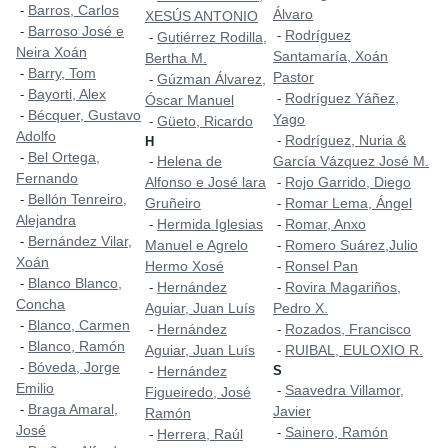
Barros, Carlos
-
Álvaro
XESÚS ANTONIO
Barroso José e
-
Rodríguez
-
Gutiérrez Rodilla,
-
Neira Xoán
Santamaría, Xoán
Bertha M.
Barry, Tom
-
Pastor
Gúzman Álvarez,
-
Bayorti, Alex
-
Rodríguez Yáñez,
-
Óscar Manuel
Bécquer, Gustavo
-
Yago
Güeto, Ricardo
-
Adolfo
Rodríguez, Nuria &
-
H
Bel Ortega,
-
Helena de
García Vázquez José M.
-
Fernando
Alfonso e José lara
Rojo Garrido, Diego
-
Bellón Tenreiro,
-
Gruñeiro
Romar Lema, Ángel
-
Alejandra
Hermida Iglesias
Romar, Anxo
-
-
Bernández Vilar,
-
Manuel e Agrelo
Romero Suárez,Julio
-
Xoán
Hermo Xosé
Ronsel Pan
-
Blanco Blanco,
-
Hernández
Rovira Magariños,
-
-
Concha
Aguiar, Juan Luís
Pedro X.
Blanco, Carmen
-
Hernández
Rozados, Francisco
-
-
Blanco, Ramón
-
Aguiar, Juan Luís
RUIBAL, EULOXIO R.
-
Bóveda, Jorge
-
Hernández
S
-
Emilio
Saavedra Villamor,
-
Figueiredo, José
Braga Amaral,
-
Javier
Ramón
José
Sainero, Ramón
-
Herrera, Raúl
-