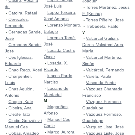
Castro, Rosalía
-
Joaquín
José Luis
de
Torres Martínez, Jesús
-
López Teixeira,
-
Catoira, Rafael
-
F. (Kechu)
Xosé Antonio
Cerezales,
-
Torres Piñeiro, José
-
Lorenzo Montero,
-
Fernando
Trabadelo, Pablo
-
Eulogio
Cernadas Sande,
-
V
Lorenzo Tomé,
-
José
Valcárcel Guitián,
-
José
Cernadas Sande,
Dores. Valcárcel Ares,
-
Losada Castro,
-
José
María
Óscar
Ces Iglesias,
Valcárcel Martínez,
-
-
Losada, X.
-
Eduardo
Simón
Ricardo
Chao Rego, Xosé
Valcárcel, Fernando
-
-
luaces Pardo,
-
Charpentier,
Varela, Paula
-
-
Narciso
Louis
Vasco da Ponte
-
Luciano de
-
Chas Aguión,
Vázquez Chantada,
-
-
Monfadal
Antonio
Francisco
M
Chopin, Kate
Vázquez Formoso,
-
-
Magariños,
-
Cibeira, Ana
Guadalupe
-
Alfonso
Cleofé Tato
Vázquez Formoso,
-
-
Manuel Ces
-
Clodio González /
Guadalupe
-
Canle
Manuel Ces
Vazquez Liste, José
-
Marco, Aurora
-
Cobas, Amadeo
Vázquez Liste, José
-
-