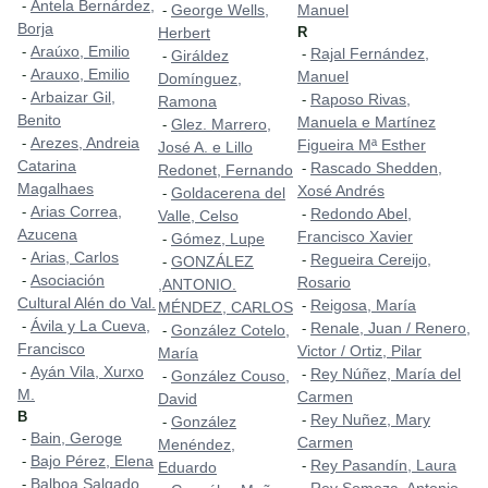
Antela Bernárdez,
-
George Wells,
Manuel
-
Borja
Herbert
R
Araúxo, Emilio
-
Rajal Fernández,
-
Giráldez
-
Arauxo, Emilio
-
Manuel
Domínguez,
Arbaizar Gil,
-
Raposo Rivas,
-
Ramona
Benito
Manuela e Martínez
Glez. Marrero,
-
Arezes, Andreia
-
Figueira Mª Esther
José A. e Lillo
Catarina
Rascado Shedden,
-
Redonet, Fernando
Magalhaes
Xosé Andrés
Goldacerena del
-
Arias Correa,
-
Redondo Abel,
-
Valle, Celso
Azucena
Francisco Xavier
Gómez, Lupe
-
Arias, Carlos
-
Regueira Cereijo,
-
GONZÁLEZ
-
Asociación
-
Rosario
,ANTONIO.
Cultural Alén do Val.
Reigosa, María
-
MÉNDEZ, CARLOS
Ávila y La Cueva,
-
Renale, Juan / Renero,
-
González Cotelo,
-
Francisco
Victor / Ortiz, Pilar
María
Ayán Vila, Xurxo
-
Rey Núñez, María del
-
González Couso,
-
M.
Carmen
David
B
Rey Nuñez, Mary
-
González
-
Bain, Geroge
-
Carmen
Menéndez,
Bajo Pérez, Elena
-
Rey Pasandín, Laura
-
Eduardo
Balboa Salgado,
-