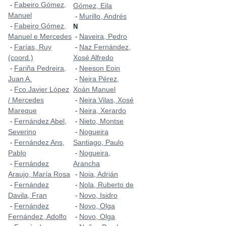
Fabeiro Gómez,
-
Gómez, Eila
Manuel
Murillo, Andrés
-
Fabeiro Gómez,
-
N
Manuel e Mercedes
Naveira, Pedro
-
Farías, Ruy
Naz Fernández,
-
-
(coord.)
Xosé Alfredo
Fariña Pedreira,
Neeson Eoin
-
-
Juan A.
Neira Pérez,
-
Fco.Javier López
Xoán Manuel
-
/ Mercedes
Neira Vilas, Xosé
-
Mareque
Neira, Xerardo
-
Fernández Abel,
Nieto, Montse
-
-
Severino
Nogueira
-
Fernández Ans,
Santiago, Paulo
-
Pablo
Nogueira,
-
Fernández
Arancha
-
Araujo, María Rosa
Noia, Adrián
-
Fernández
Nola, Ruberto de
-
-
Davila, Fran
Novo, Isidro
-
Fernández
Novo, Olga
-
-
Fernández, Adolfo
Novo, Olga
-