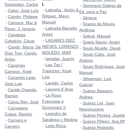
Gegúndez, Carlos
L
Seminario Galego de
-
Labraña , Antón &
-
Calvo, José Luís
-
Ed. para a Paz
Rdguez. Mayo,
Camby, Philippe
-
Séneca
-
Manuel
Campos, Mar &
-
Soares de Moura,
-
Labraña Barreño,
-
Pérez, J. Ignacio
Andityas
Antón
Candelas
-
Sobral, Manuel
-
LAGARES DIEZ,
-
Colodrón, César
Sotelo Navós, Anahí
-
NIEVES. LORENZO
Cando, María; De
-
Souto Alcalde, David
-
MOLEDO, MAR
Díaz,Tino; Cando,
Souto Cabo, José
-
lamelas, Juanjo
-
Antón
António
Lao Tse /
-
Caramés
-
Souto Rodríguez, José
-
Traductor: Xosé
Campos, Xosé
Manuel
Lois
Caramés Lage,
-
Stheeman, Luis
-
Laredo, Carlos
-
José Luis
Gabriel
Laurent d´Arce
-
Caride Ogando,
-
Suárez Baquero,
-
Le Roux,
-
Ramón
Andrea
Françoise e
Carou Rey, José
-
Suárez Lijó, Juan
-
Guyonvarc´h
Carredano
-
Nepomuceno
Leandro de
-
Cobas, Ramón
Suárez Pereira, Josefa
-
Saralegui y Medina
Carreiro e
-
Suárez Piñeiro, Ana Mª
-
Ledo Roca,
-
Carreiro
Suárez Redondo,
-