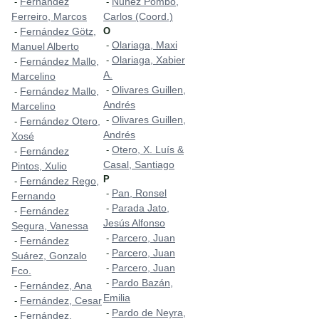
Fernández
Nuñez Pombo,
-
-
Ferreiro, Marcos
Carlos (Coord.)
Fernández Götz,
O
-
Olariaga, Maxi
-
Manuel Alberto
Olariaga, Xabier
-
Fernández Mallo,
-
A.
Marcelino
Olivares Guillen,
-
Fernández Mallo,
-
Andrés
Marcelino
Olivares Guillen,
-
Fernández Otero,
-
Andrés
Xosé
Otero, X. Luís &
-
Fernández
-
Casal, Santiago
Pintos, Xulio
P
Fernández Rego,
-
Pan, Ronsel
-
Fernando
Parada Jato,
-
Fernández
-
Jesús Alfonso
Segura, Vanessa
Parcero, Juan
-
Fernández
-
Parcero, Juan
-
Suárez, Gonzalo
Parcero, Juan
-
Fco.
Pardo Bazán,
-
Fernández, Ana
-
Emilia
Fernández, Cesar
-
Pardo de Neyra,
-
Fernández,
-