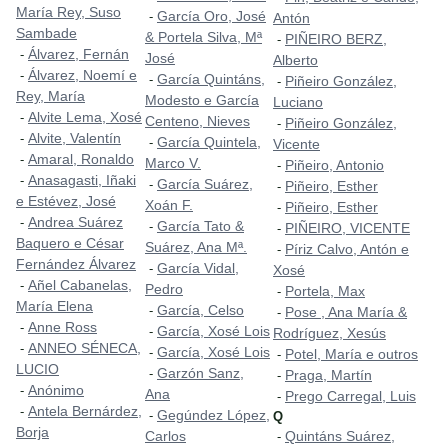
María Rey, Suso
García Oro, José
-
Antón
Sambade
& Portela Silva, Mª
PIÑEIRO BERZ,
-
Álvarez, Fernán
-
José
Alberto
Álvarez, Noemí e
-
García Quintáns,
-
Piñeiro González,
-
Rey, María
Modesto e García
Luciano
Alvite Lema, Xosé
-
Centeno, Nieves
Piñeiro González,
-
Alvite, Valentín
-
García Quintela,
-
Vicente
Amaral, Ronaldo
-
Marco V.
Piñeiro, Antonio
-
Anasagasti, Iñaki
-
García Suárez,
-
Piñeiro, Esther
-
e Estévez, José
Xoán F.
Piñeiro, Esther
-
Andrea Suárez
-
García Tato &
-
PIÑEIRO, VICENTE
-
Baquero e César
Suárez, Ana Mª.
Píriz Calvo, Antón e
-
Fernández Álvarez
García Vidal,
-
Xosé
Añel Cabanelas,
-
Pedro
Portela, Max
-
María Elena
García, Celso
-
Pose , Ana María &
-
Anne Ross
-
García, Xosé Lois
-
Rodríguez, Xesús
ANNEO SÉNECA,
-
García, Xosé Lois
-
Potel, María e outros
-
LUCIO
Garzón Sanz,
-
Praga, Martín
-
Anónimo
-
Ana
Prego Carregal, Luis
-
Antela Bernárdez,
-
Gegúndez López,
-
Q
Borja
Carlos
Quintáns Suárez,
-