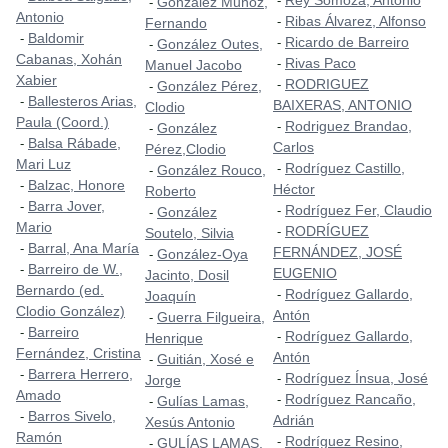
Rey Somoza, Antonio
-
González Muñoz,
-
Antonio
Ribas Álvarez, Alfonso
-
Fernando
Baldomir
-
Ricardo de Barreiro
-
González Outes,
-
Cabanas, Xohán
Rivas Paco
-
Manuel Jacobo
Xabier
RODRIGUEZ
-
González Pérez,
-
Ballesteros Arias,
-
BAIXERAS, ANTONIO
Clodio
Paula (Coord.)
Rodriguez Brandao,
-
González
-
Balsa Rábade,
-
Carlos
Pérez,Clodio
Mari Luz
Rodríguez Castillo,
-
González Rouco,
-
Balzac, Honore
-
Héctor
Roberto
Barra Jover,
-
Rodríguez Fer, Claudio
-
González
-
Mario
RODRÍGUEZ
-
Soutelo, Silvia
Barral, Ana María
-
FERNÁNDEZ, JOSÉ
González-Oya
-
Barreiro de W.,
-
EUGENIO
Jacinto, Dosil
Bernardo (ed.
Rodríguez Gallardo,
-
Joaquín
Clodio González)
Antón
Guerra Filgueira,
-
Barreiro
-
Rodríguez Gallardo,
-
Henrique
Fernández, Cristina
Antón
Guitián, Xosé e
-
Barrera Herrero,
-
Rodríguez Ínsua, José
-
Jorge
Amado
Rodríguez Rancaño,
-
Gulías Lamas,
-
Barros Sivelo,
-
Adrián
Xesús Antonio
Ramón
Rodríguez Resino,
-
GULÍAS LAMAS,
-