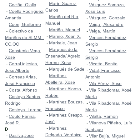
Marín Suarez,
-
Cociña, Olalla
Vázquez Somoza,
-
-
Carlos
Coello Rodríguez,
Xosé Luís
-
Mariño del Río,
-
Amantia
Vázquez, Gonzalo
-
Manuel
Coen, Guillerme
Veiga , Alexandre
-
-
Mariño, Manuel
-
Colectivo de
Veiga, Martín
-
-
Mariño, Xoán X.
-
Mariños do SLMM -
Vences Fernández,
-
Markale, Jean
-
CC.OO
Sergio
Marques de la
-
Constenla Vega,
Vences Fernández,
-
-
Ensenada/ Agrelo
Xosé
Sergio
Hermo, Xosé
Corral iglesias,
Vicetto, Benito
-
-
Marqués de Sade
-
José Alberte
Vidal, Francisco
-
Martínez
-
Correas Arias,
Antonio
-
Abelleira, Xosé
José Francisco
Vila Pérez, Suso
-
Martínez Alonso,
-
Costa, Alfonso
Vila Ribadomar, Xosé
-
-
Rubén
Costoya Santos,
María
-
Martínez Bouzas,
-
Rodrigo
Vila Ribadomar, Xosé
-
Francisco
Costoya, Lorena
María
-
Martínez Crespo,
-
Couto Fariña,
Vilalta, Ramón
-
-
José
José R.
Vilanova Piñeiro, Luís
-
Martínez
-
D
Santiago
Delgado, Verónica
Dasilva,José
-
Vilar Bujía, Miguel
-