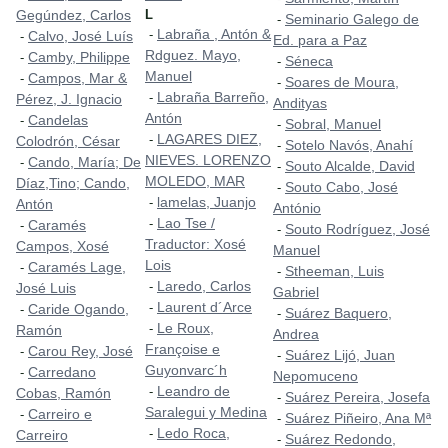
Gegúndez, Carlos
L
Seminario Galego de
-
Labraña , Antón &
-
Calvo, José Luís
-
Ed. para a Paz
Rdguez. Mayo,
Camby, Philippe
-
Séneca
-
Manuel
Campos, Mar &
-
Soares de Moura,
-
Labraña Barreño,
-
Pérez, J. Ignacio
Andityas
Antón
Candelas
-
Sobral, Manuel
-
LAGARES DIEZ,
-
Colodrón, César
Sotelo Navós, Anahí
-
NIEVES. LORENZO
Cando, María; De
-
Souto Alcalde, David
-
MOLEDO, MAR
Díaz,Tino; Cando,
Souto Cabo, José
-
lamelas, Juanjo
-
Antón
António
Lao Tse /
-
Caramés
-
Souto Rodríguez, José
-
Traductor: Xosé
Campos, Xosé
Manuel
Lois
Caramés Lage,
-
Stheeman, Luis
-
Laredo, Carlos
-
José Luis
Gabriel
Laurent d´Arce
-
Caride Ogando,
-
Suárez Baquero,
-
Le Roux,
-
Ramón
Andrea
Françoise e
Carou Rey, José
-
Suárez Lijó, Juan
-
Guyonvarc´h
Carredano
-
Nepomuceno
Leandro de
-
Cobas, Ramón
Suárez Pereira, Josefa
-
Saralegui y Medina
Carreiro e
-
Suárez Piñeiro, Ana Mª
-
Ledo Roca,
-
Carreiro
Suárez Redondo,
-