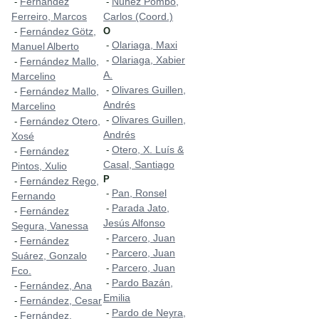
Fernández
Nuñez Pombo,
-
-
Ferreiro, Marcos
Carlos (Coord.)
Fernández Götz,
O
-
Olariaga, Maxi
-
Manuel Alberto
Olariaga, Xabier
-
Fernández Mallo,
-
A.
Marcelino
Olivares Guillen,
-
Fernández Mallo,
-
Andrés
Marcelino
Olivares Guillen,
-
Fernández Otero,
-
Andrés
Xosé
Otero, X. Luís &
-
Fernández
-
Casal, Santiago
Pintos, Xulio
P
Fernández Rego,
-
Pan, Ronsel
-
Fernando
Parada Jato,
-
Fernández
-
Jesús Alfonso
Segura, Vanessa
Parcero, Juan
-
Fernández
-
Parcero, Juan
-
Suárez, Gonzalo
Parcero, Juan
-
Fco.
Pardo Bazán,
-
Fernández, Ana
-
Emilia
Fernández, Cesar
-
Pardo de Neyra,
-
Fernández,
-