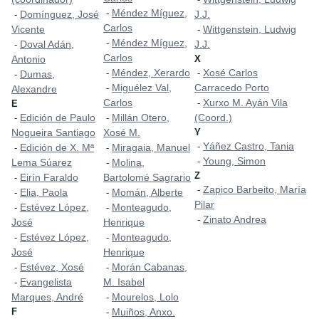
Méndez Míguez,
-
Domínguez, José
J.J.
-
Carlos
Vicente
Wittgenstein, Ludwig
-
Méndez Míguez,
-
Doval Adán,
J.J.
-
Carlos
Antonio
X
Méndez, Xerardo
Xosé Carlos
-
-
Dumas,
-
Miguélez Val,
Carracedo Porto
-
Alexandre
Carlos
Xurxo M. Ayán Vila
-
E
Edición de Paulo
Millán Otero,
(Coord.)
-
-
Nogueira Santiago
Xosé M.
Y
Yáñez Castro, Tania
-
Edición de X. Mª
Miragaia, Manuel
-
-
Young, Simon
-
Lema Súarez
Molina,
-
Z
Eirín Faraldo
Bartolomé Sagrario
-
Zapico Barbeito, María
-
Elia, Paola
Momán, Alberte
-
-
Pilar
Estévez López,
Monteagudo,
-
-
Zinato Andrea
-
José
Henrique
Estévez López,
Monteagudo,
-
-
José
Henrique
Estévez, Xosé
Morán Cabanas,
-
-
Evangelista
M. Isabel
-
Marques, André
Mourelos, Lolo
-
F
Muiños, Anxo.
-