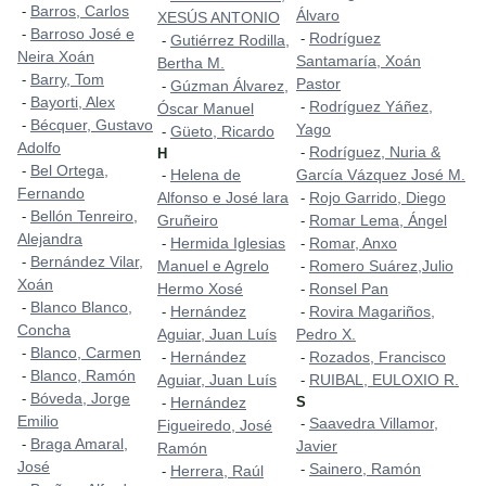
Barros, Carlos
-
Álvaro
XESÚS ANTONIO
Barroso José e
-
Rodríguez
-
Gutiérrez Rodilla,
-
Neira Xoán
Santamaría, Xoán
Bertha M.
Barry, Tom
-
Pastor
Gúzman Álvarez,
-
Bayorti, Alex
-
Rodríguez Yáñez,
-
Óscar Manuel
Bécquer, Gustavo
-
Yago
Güeto, Ricardo
-
Adolfo
Rodríguez, Nuria &
-
H
Bel Ortega,
-
Helena de
García Vázquez José M.
-
Fernando
Alfonso e José lara
Rojo Garrido, Diego
-
Bellón Tenreiro,
-
Gruñeiro
Romar Lema, Ángel
-
Alejandra
Hermida Iglesias
Romar, Anxo
-
-
Bernández Vilar,
-
Manuel e Agrelo
Romero Suárez,Julio
-
Xoán
Hermo Xosé
Ronsel Pan
-
Blanco Blanco,
-
Hernández
Rovira Magariños,
-
-
Concha
Aguiar, Juan Luís
Pedro X.
Blanco, Carmen
-
Hernández
Rozados, Francisco
-
-
Blanco, Ramón
-
Aguiar, Juan Luís
RUIBAL, EULOXIO R.
-
Bóveda, Jorge
-
Hernández
S
-
Emilio
Saavedra Villamor,
-
Figueiredo, José
Braga Amaral,
-
Javier
Ramón
José
Sainero, Ramón
-
Herrera, Raúl
-