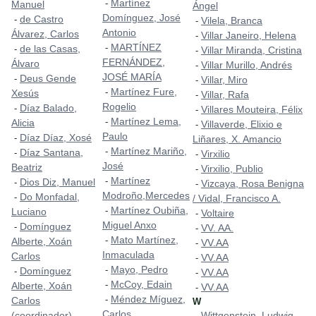
Martínez
-
Manuel
Ángel
Domínguez, José
de Castro
-
Vilela, Branca
-
Antonio
Álvarez, Carlos
Villar Janeiro, Helena
-
MARTÍNEZ
-
de las Casas,
-
Villar Miranda, Cristina
-
FERNÁNDEZ,
Álvaro
Villar Murillo, Andrés
-
JOSÉ MARÍA
Deus Gende
-
Villar, Miro
-
Martínez Fure,
-
Xesús
Villar, Rafa
-
Rogelio
Díaz Balado,
-
Villares Mouteira, Félix
-
Martínez Lema,
-
Alicia
Villaverde, Elixio e
-
Paulo
Díaz Díaz, Xosé
-
Liñares, X. Amancio
Martínez Mariño,
-
Díaz Santana,
-
Virxilio
-
José
Beatriz
Virxilio, Publio
-
Martínez
-
Dios Diz, Manuel
-
Vizcaya, Rosa Benigna
-
Modroño,Mercedes
Do Monfadal,
-
/ Vidal, Francisco A.
Martínez Oubiña,
-
Luciano
Voltaire
-
Miguel Anxo
Domínguez
-
VV. AA.
-
Mato Martínez,
-
Alberte, Xoán
VV.AA
-
Inmaculada
Carlos
VV.AA
-
Mayo, Pedro
-
Domínguez
-
VV.AA
-
McCoy, Edain
-
Alberte, Xoán
VV.AA
-
Méndez Míguez,
-
Carlos
W
Carlos
(coordinador)
Wittgenstein, Ludwig
-