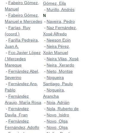
Fabeiro Gómez,
-
Gómez, Eila
Manuel
Murillo, Andrés
-
Fabeiro Gómez,
-
N
Manuel e Mercedes
Naveira, Pedro
-
Farías, Ruy
Naz Fernández,
-
-
(coord.)
Xosé Alfredo
Fariña Pedreira,
Neeson Eoin
-
-
Juan A.
Neira Pérez,
-
Fco.Javier López
Xoán Manuel
-
/ Mercedes
Neira Vilas, Xosé
-
Mareque
Neira, Xerardo
-
Fernández Abel,
Nieto, Montse
-
-
Severino
Nogueira
-
Fernández Ans,
Santiago, Paulo
-
Pablo
Nogueira,
-
Fernández
Arancha
-
Araujo, María Rosa
Noia, Adrián
-
Fernández
Nola, Ruberto de
-
-
Davila, Fran
Novo, Isidro
-
Fernández
Novo, Olga
-
-
Fernández, Adolfo
Novo, Olga
-