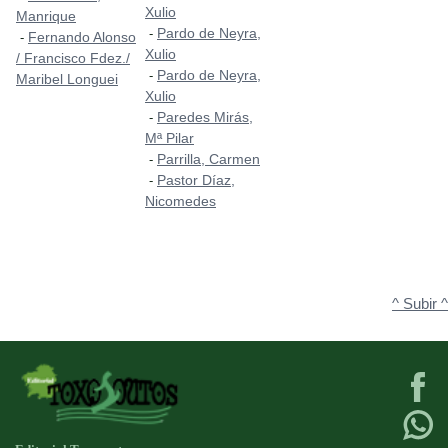
Xulio
Manrique
Pardo de Neyra,
-
Fernando Alonso
-
Xulio
/ Francisco Fdez./
Pardo de Neyra,
-
Maribel Longuei
Xulio
Paredes Mirás,
-
Mª Pilar
Parrilla, Carmen
-
Pastor Díaz,
-
Nicomedes
^ Subir ^