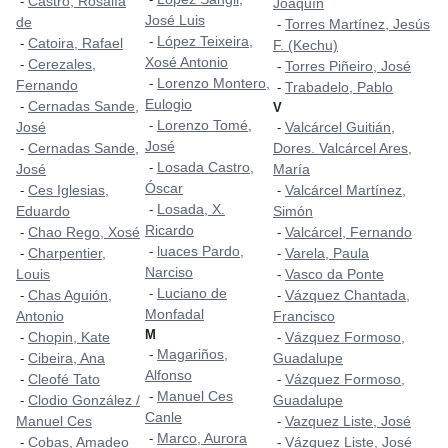
Castro, Rosalía
-
Joaquín
José Luis
de
Torres Martínez, Jesús
-
López Teixeira,
-
Catoira, Rafael
-
F. (Kechu)
Xosé Antonio
Cerezales,
-
Torres Piñeiro, José
-
Lorenzo Montero,
-
Fernando
Trabadelo, Pablo
-
Eulogio
Cernadas Sande,
-
V
Lorenzo Tomé,
-
José
Valcárcel Guitián,
-
José
Cernadas Sande,
Dores. Valcárcel Ares,
-
Losada Castro,
-
José
María
Óscar
Ces Iglesias,
Valcárcel Martínez,
-
-
Losada, X.
-
Eduardo
Simón
Ricardo
Chao Rego, Xosé
Valcárcel, Fernando
-
-
luaces Pardo,
-
Charpentier,
Varela, Paula
-
-
Narciso
Louis
Vasco da Ponte
-
Luciano de
-
Chas Aguión,
Vázquez Chantada,
-
-
Monfadal
Antonio
Francisco
M
Chopin, Kate
Vázquez Formoso,
-
-
Magariños,
-
Cibeira, Ana
Guadalupe
-
Alfonso
Cleofé Tato
Vázquez Formoso,
-
-
Manuel Ces
-
Clodio González /
Guadalupe
-
Canle
Manuel Ces
Vazquez Liste, José
-
Marco, Aurora
-
Cobas, Amadeo
Vázquez Liste, José
-
-