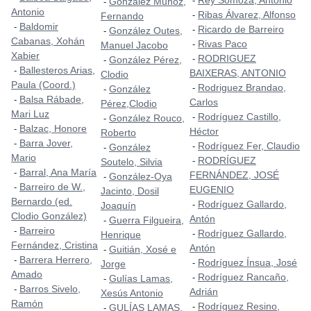
Rey Somoza, Antonio
-
González Muñoz,
-
Antonio
Ribas Álvarez, Alfonso
-
Fernando
Baldomir
-
Ricardo de Barreiro
-
González Outes,
-
Cabanas, Xohán
Rivas Paco
-
Manuel Jacobo
Xabier
RODRIGUEZ
-
González Pérez,
-
Ballesteros Arias,
-
BAIXERAS, ANTONIO
Clodio
Paula (Coord.)
Rodriguez Brandao,
-
González
-
Balsa Rábade,
-
Carlos
Pérez,Clodio
Mari Luz
Rodríguez Castillo,
-
González Rouco,
-
Balzac, Honore
-
Héctor
Roberto
Barra Jover,
-
Rodríguez Fer, Claudio
-
González
-
Mario
RODRÍGUEZ
-
Soutelo, Silvia
Barral, Ana María
-
FERNÁNDEZ, JOSÉ
González-Oya
-
Barreiro de W.,
-
EUGENIO
Jacinto, Dosil
Bernardo (ed.
Rodríguez Gallardo,
-
Joaquín
Clodio González)
Antón
Guerra Filgueira,
-
Barreiro
-
Rodríguez Gallardo,
-
Henrique
Fernández, Cristina
Antón
Guitián, Xosé e
-
Barrera Herrero,
-
Rodríguez Ínsua, José
-
Jorge
Amado
Rodríguez Rancaño,
-
Gulías Lamas,
-
Barros Sivelo,
-
Adrián
Xesús Antonio
Ramón
Rodríguez Resino,
-
GULÍAS LAMAS,
-