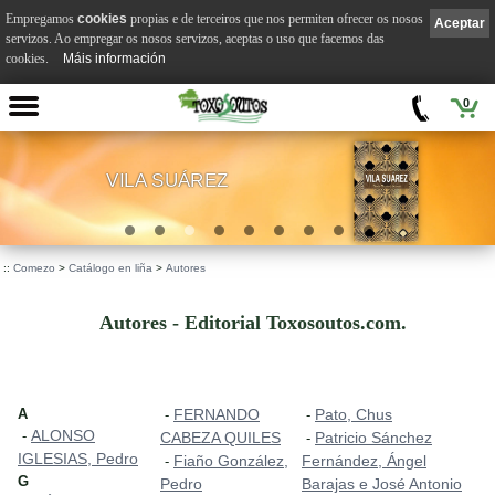
Empregamos
cookies
propias e de terceiros que nos permiten ofrecer os nosos
Aceptar
servizos. Ao empregar os nosos servizos, aceptas o uso que facemos das
cookies.
Máis información
0
VILA SUÁREZ
.
::
Comezo
>
Catálogo en liña
>
Autores
Autores - Editorial Toxosoutos.com.
A
FERNANDO
Pato, Chus
-
-
ALONSO
-
CABEZA QUILES
Patricio Sánchez
-
IGLESIAS, Pedro
Fiaño González,
Fernández, Ángel
-
G
Pedro
Barajas e José Antonio