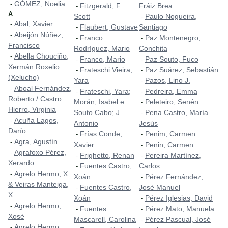
GÓMEZ, Noelia
-
Fitzgerald, F.
Fráiz Brea
-
A
Scott
Paulo Nogueira,
-
Abal, Xavier
-
Flaubert, Gustave
Santiago
-
Abeijón Núñez,
-
Franco
Paz Montenegro,
-
-
Francisco
Rodríguez, Mario
Conchita
Abella Chouciño,
-
Franco, Mario
Paz Souto, Fuco
-
-
Xermán Roxelio
Frateschi Vieira,
Paz Suárez, Sebastián
-
-
(Xelucho)
Yara
Pazos, Lino J.
-
Aboal Fernández,
-
Frateschi, Yara;
Pedreira, Emma
-
-
Roberto / Castro
Morán, Isabel e
Peleteiro, Senén
-
Hierro, Virginia
Souto Cabo; J.
Pena Castro, María
-
Acuña Lagos,
-
Antonio
Jesús
Darío
Frías Conde,
Penim, Carmen
-
-
Agra, Agustín
-
Xavier
Penin, Carmen
-
Agrafoxo Pérez,
-
Frighetto, Renan
Pereira Martínez,
-
-
Xerardo
Fuentes Castro,
Carlos
-
Agrelo Hermo, X.
-
Xoán
Pérez Fernández,
-
& Veiras Manteiga,
Fuentes Castro,
José Manuel
-
X.
Xoán
Pérez Iglesias, David
-
Agrelo Hermo,
-
Fuentes
Pérez Mato, Manuela
-
-
Xosé
Mascarell, Carolina
Pérez Pascual, José
-
Agrelo Hermo,
-