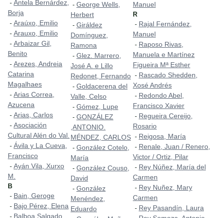
Antela Bernárdez,
-
George Wells,
Manuel
-
Borja
Herbert
R
Araúxo, Emilio
-
Rajal Fernández,
-
Giráldez
-
Arauxo, Emilio
-
Manuel
Domínguez,
Arbaizar Gil,
-
Raposo Rivas,
-
Ramona
Benito
Manuela e Martínez
Glez. Marrero,
-
Arezes, Andreia
-
Figueira Mª Esther
José A. e Lillo
Catarina
Rascado Shedden,
-
Redonet, Fernando
Magalhaes
Xosé Andrés
Goldacerena del
-
Arias Correa,
-
Redondo Abel,
-
Valle, Celso
Azucena
Francisco Xavier
Gómez, Lupe
-
Arias, Carlos
-
Regueira Cereijo,
-
GONZÁLEZ
-
Asociación
-
Rosario
,ANTONIO.
Cultural Alén do Val.
Reigosa, María
-
MÉNDEZ, CARLOS
Ávila y La Cueva,
-
Renale, Juan / Renero,
-
González Cotelo,
-
Francisco
Victor / Ortiz, Pilar
María
Ayán Vila, Xurxo
-
Rey Núñez, María del
-
González Couso,
-
M.
Carmen
David
B
Rey Nuñez, Mary
-
González
-
Bain, Geroge
-
Carmen
Menéndez,
Bajo Pérez, Elena
-
Rey Pasandín, Laura
-
Eduardo
Balboa Salgado,
-