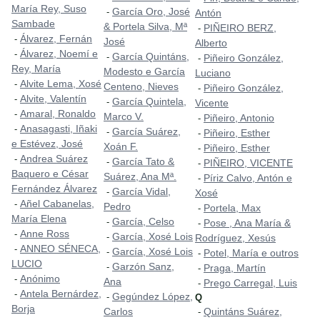
María Rey, Suso
García Oro, José
-
Antón
Sambade
& Portela Silva, Mª
PIÑEIRO BERZ,
-
Álvarez, Fernán
-
José
Alberto
Álvarez, Noemí e
-
García Quintáns,
-
Piñeiro González,
-
Rey, María
Modesto e García
Luciano
Alvite Lema, Xosé
-
Centeno, Nieves
Piñeiro González,
-
Alvite, Valentín
-
García Quintela,
-
Vicente
Amaral, Ronaldo
-
Marco V.
Piñeiro, Antonio
-
Anasagasti, Iñaki
-
García Suárez,
-
Piñeiro, Esther
-
e Estévez, José
Xoán F.
Piñeiro, Esther
-
Andrea Suárez
-
García Tato &
-
PIÑEIRO, VICENTE
-
Baquero e César
Suárez, Ana Mª.
Píriz Calvo, Antón e
-
Fernández Álvarez
García Vidal,
-
Xosé
Añel Cabanelas,
-
Pedro
Portela, Max
-
María Elena
García, Celso
-
Pose , Ana María &
-
Anne Ross
-
García, Xosé Lois
-
Rodríguez, Xesús
ANNEO SÉNECA,
-
García, Xosé Lois
-
Potel, María e outros
-
LUCIO
Garzón Sanz,
-
Praga, Martín
-
Anónimo
-
Ana
Prego Carregal, Luis
-
Antela Bernárdez,
-
Gegúndez López,
-
Q
Borja
Carlos
Quintáns Suárez,
-