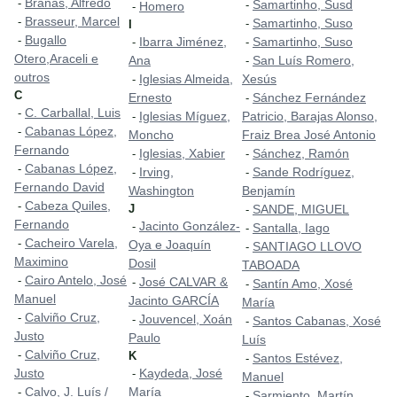
Brañas, Alfredo
-
Samartinho, Susd
-
Homero
-
Brasseur, Marcel
-
Samartinho, Suso
-
I
Bugallo
-
Ibarra Jiménez,
Samartinho, Suso
-
-
Otero,Araceli e
Ana
San Luís Romero,
-
outros
Iglesias Almeida,
Xesús
-
C
Ernesto
Sánchez Fernández
-
C. Carballal, Luis
-
Iglesias Míguez,
Patricio, Barajas Alonso,
-
Cabanas López,
-
Moncho
Fraiz Brea José Antonio
Fernando
Iglesias, Xabier
Sánchez, Ramón
-
-
Cabanas López,
-
Irving,
Sande Rodríguez,
-
-
Fernando David
Washington
Benjamín
Cabeza Quiles,
-
J
SANDE, MIGUEL
-
Fernando
Jacinto González-
-
Santalla, Iago
-
Cacheiro Varela,
-
Oya e Joaquín
SANTIAGO LLOVO
-
Maximino
Dosil
TABOADA
Cairo Antelo, José
-
José CALVAR &
-
Santín Amo, Xosé
-
Manuel
Jacinto GARCÍA
María
Calviño Cruz,
-
Jouvencel, Xoán
-
Santos Cabanas, Xosé
-
Justo
Paulo
Luís
Calviño Cruz,
-
K
Santos Estévez,
-
Justo
Kaydeda, José
-
Manuel
Calvo, J. Luís /
María
-
Sarmiento, Martín
-