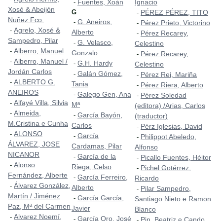
Fuentes, Xoán
Ignacio
-
Xosé & Abeijón
G
PÉREZ PÉREZ, TITO
-
Nuñez Fco.
G. Aneiros,
-
Pérez Prieto, Victorino
-
Agrelo, Xosé &
-
Alberto
Pérez Recarey,
-
Sampedro, Pilar
G. Velasco,
-
Celestino
Alberro, Manuel
-
Gonzalo
Pérez Recarey,
-
Alberro, Manuel /
-
G.H. Hardy
-
Celestino
Jordán Carlos
Galán Gómez,
-
Pérez Rei, Mariña
-
ALBERTO G.
-
Tania
Pérez Riera, Alberto
-
ANEIROS
Galego Gen, Ana
-
Pérez Soledad
-
Alfayé Villa, Silvia
-
Mª
(editora) /Arias, Carlos
Almeida,
-
García Bayón,
-
(traductor)
M.Cristina e Cunha
Carlos
Pérz Iglesias, David
-
ALONSO
-
García
-
Philippot Abeledo,
-
ÁLVAREZ, JOSE
Cardamas, Pilar
Alfonso
NICANOR
García de la
-
Picallo Fuentes, Héitor
-
Alonso
-
Riega, Celso
Pichel Gotérrez,
-
Fernández, Alberte
García Ferreiro,
-
Ricardo
Álvarez González,
-
Alberto
Pilar Sampedro,
-
Martín / Jiménez
García García,
-
Santiago Nieto e Ramon
Paz, Mª del Carmen
Javier
Blanco
Alvarez Noemí,
-
García Oro, José
-
Pin, Beatriz e Cando,
-