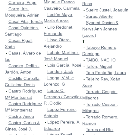
Miguel e Franco
Carreiro, Pepe
-
Rosa
Caaveiro, Carmela
Carro, Iris.
-
Sueiro Justel, Joaquín
-
Lestón Mayo,
-
Mosqueira, Adrián
Suras, Alberte
-
María Aurora
Casal Pita, Tomás
-
Syoned Davies &
-
Lillo Redonet,
-
Casal Quintáns,
-
Nerys Ann Jonnes
Fernando
Santiago
(coord)
Llovo Otero,
-
Casas Rigall,
-
T
Alejandro
Xoán
Tabuyo Romero,
-
Lobato Martínez,
-
Casas, Álvaro de
-
Domingo
José Manuel
las
TAIBO, NACHO
-
Lois García, Xosé
-
Caseiro, Delfín -
-
Tallón, Miguel
-
London, Jack
-
Jardón, Antón
Tato Fontaíña, Laura
-
Longa, V.M. e
-
Castillo Carballa,
-
Teijeiro Rey, Xoán
-
Lorenzo, G
Guillelme Denis
Xosé
López C.,
-
Castro Rodríguez
-
Torrado Cespón,
-
Fernado / González
Mª Montserrat
Milagros
P. ,Clodio
Castro Rodríguez
-
Torrado Cespón,
-
López Ferreiro,
-
Mª Montserrat
Milagros
Antonio
Castro, Ainoa
-
Torrado Romero,
-
López Pereira, X.
-
Castro, Carlos &
-
Ramón
Eduardo
Ginés, José J.
Torres del Río,
-
López Sangil,
-