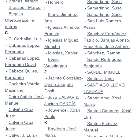
Brañas, Alfredo
-
Samartinho, Susd
-
Homero
-
Brasseur, Marcel
-
Samartinho, Suso
-
I
Bugallo
-
Ibarra Jiménez,
Samartinho, Suso
-
-
Otero,Araceli e
Ana
San Luís Romero,
-
outros
Iglesias Almeida,
Xesús
-
C
Ernesto
Sánchez Fernández
-
C. Carballal, Luis
-
Iglesias Míguez,
Patricio, Barajas Alonso,
-
Cabanas López,
-
Moncho
Fraiz Brea José Antonio
Fernando
Iglesias, Xabier
Sánchez, Ramón
-
-
Cabanas López,
-
Irving,
Sande Rodríguez,
-
-
Fernando David
Washington
Benjamín
Cabeza Quiles,
-
J
SANDE, MIGUEL
-
Fernando
Jacinto González-
-
Santalla, Iago
-
Cacheiro Varela,
-
Oya e Joaquín
SANTIAGO LLOVO
-
Maximino
Dosil
TABOADA
Cairo Antelo, José
-
José CALVAR &
-
Santín Amo, Xosé
-
Manuel
Jacinto GARCÍA
María
Calviño Cruz,
-
Jouvencel, Xoán
-
Santos Cabanas, Xosé
-
Justo
Paulo
Luís
Calviño Cruz,
-
K
Santos Estévez,
-
Justo
Kaydeda, José
-
Manuel
Calvo, J. Luís /
María
-
Sarmiento, Martín
-