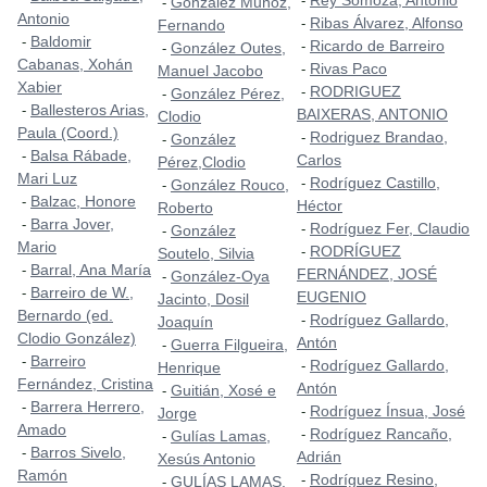
Rey Somoza, Antonio
-
González Muñoz,
-
Antonio
Ribas Álvarez, Alfonso
-
Fernando
Baldomir
-
Ricardo de Barreiro
-
González Outes,
-
Cabanas, Xohán
Rivas Paco
-
Manuel Jacobo
Xabier
RODRIGUEZ
-
González Pérez,
-
Ballesteros Arias,
-
BAIXERAS, ANTONIO
Clodio
Paula (Coord.)
Rodriguez Brandao,
-
González
-
Balsa Rábade,
-
Carlos
Pérez,Clodio
Mari Luz
Rodríguez Castillo,
-
González Rouco,
-
Balzac, Honore
-
Héctor
Roberto
Barra Jover,
-
Rodríguez Fer, Claudio
-
González
-
Mario
RODRÍGUEZ
-
Soutelo, Silvia
Barral, Ana María
-
FERNÁNDEZ, JOSÉ
González-Oya
-
Barreiro de W.,
-
EUGENIO
Jacinto, Dosil
Bernardo (ed.
Rodríguez Gallardo,
-
Joaquín
Clodio González)
Antón
Guerra Filgueira,
-
Barreiro
-
Rodríguez Gallardo,
-
Henrique
Fernández, Cristina
Antón
Guitián, Xosé e
-
Barrera Herrero,
-
Rodríguez Ínsua, José
-
Jorge
Amado
Rodríguez Rancaño,
-
Gulías Lamas,
-
Barros Sivelo,
-
Adrián
Xesús Antonio
Ramón
Rodríguez Resino,
-
GULÍAS LAMAS,
-