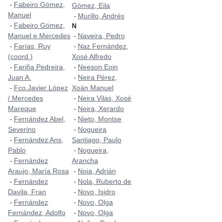
Fabeiro Gómez,
-
Gómez, Eila
Manuel
Murillo, Andrés
-
Fabeiro Gómez,
-
N
Manuel e Mercedes
Naveira, Pedro
-
Farías, Ruy
Naz Fernández,
-
-
(coord.)
Xosé Alfredo
Fariña Pedreira,
Neeson Eoin
-
-
Juan A.
Neira Pérez,
-
Fco.Javier López
Xoán Manuel
-
/ Mercedes
Neira Vilas, Xosé
-
Mareque
Neira, Xerardo
-
Fernández Abel,
Nieto, Montse
-
-
Severino
Nogueira
-
Fernández Ans,
Santiago, Paulo
-
Pablo
Nogueira,
-
Fernández
Arancha
-
Araujo, María Rosa
Noia, Adrián
-
Fernández
Nola, Ruberto de
-
-
Davila, Fran
Novo, Isidro
-
Fernández
Novo, Olga
-
-
Fernández, Adolfo
Novo, Olga
-