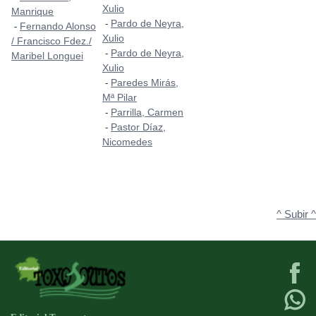
Xulio
Manrique
Pardo de Neyra,
-
Fernando Alonso
-
Xulio
/ Francisco Fdez./
Pardo de Neyra,
-
Maribel Longuei
Xulio
Paredes Mirás,
-
Mª Pilar
Parrilla, Carmen
-
Pastor Díaz,
-
Nicomedes
^ Subir ^