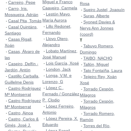
Miguel e Franco
Carreiro, Pepe
-
Rosa
Caaveiro, Carmela
Carro, Iris.
-
Sueiro Justel, Joaquín
-
Lestón Mayo,
-
Mosqueira, Adrián
Suras, Alberte
-
María Aurora
Casal Pita, Tomás
-
Syoned Davies &
-
Lillo Redonet,
-
Casal Quintáns,
-
Nerys Ann Jonnes
Fernando
Santiago
(coord)
Llovo Otero,
-
Casas Rigall,
-
T
Alejandro
Xoán
Tabuyo Romero,
-
Lobato Martínez,
-
Casas, Álvaro de
-
Domingo
José Manuel
las
TAIBO, NACHO
-
Lois García, Xosé
-
Caseiro, Delfín -
-
Tallón, Miguel
-
London, Jack
-
Jardón, Antón
Tato Fontaíña, Laura
-
Longa, V.M. e
-
Castillo Carballa,
-
Teijeiro Rey, Xoán
-
Lorenzo, G
Guillelme Denis
Xosé
López C.,
-
Castro Rodríguez
-
Torrado Cespón,
-
Fernado / González
Mª Montserrat
Milagros
P. ,Clodio
Castro Rodríguez
-
Torrado Cespón,
-
López Ferreiro,
-
Mª Montserrat
Milagros
Antonio
Castro, Ainoa
-
Torrado Romero,
-
López Pereira, X.
-
Castro, Carlos &
-
Ramón
Eduardo
Ginés, José J.
Torres del Río,
-
López Sangil,
-