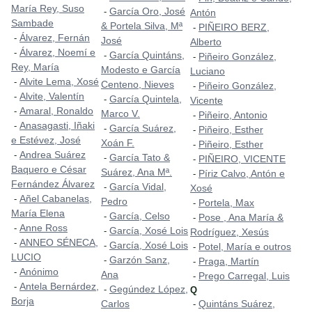
María Rey, Suso
García Oro, José
-
Antón
Sambade
& Portela Silva, Mª
PIÑEIRO BERZ,
-
Álvarez, Fernán
-
José
Alberto
Álvarez, Noemí e
-
García Quintáns,
-
Piñeiro González,
-
Rey, María
Modesto e García
Luciano
Alvite Lema, Xosé
-
Centeno, Nieves
Piñeiro González,
-
Alvite, Valentín
-
García Quintela,
-
Vicente
Amaral, Ronaldo
-
Marco V.
Piñeiro, Antonio
-
Anasagasti, Iñaki
-
García Suárez,
-
Piñeiro, Esther
-
e Estévez, José
Xoán F.
Piñeiro, Esther
-
Andrea Suárez
-
García Tato &
-
PIÑEIRO, VICENTE
-
Baquero e César
Suárez, Ana Mª.
Píriz Calvo, Antón e
-
Fernández Álvarez
García Vidal,
-
Xosé
Añel Cabanelas,
-
Pedro
Portela, Max
-
María Elena
García, Celso
-
Pose , Ana María &
-
Anne Ross
-
García, Xosé Lois
-
Rodríguez, Xesús
ANNEO SÉNECA,
-
García, Xosé Lois
-
Potel, María e outros
-
LUCIO
Garzón Sanz,
-
Praga, Martín
-
Anónimo
-
Ana
Prego Carregal, Luis
-
Antela Bernárdez,
-
Gegúndez López,
-
Q
Borja
Carlos
Quintáns Suárez,
-