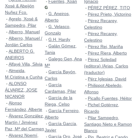
Fuentes, Xoán
Ignacio
-
Xosé & Abeijón
G
PÉREZ PÉREZ, TITO
-
Nuñez Fco.
G. Aneiros,
-
Pérez Prieto, Victorino
-
Agrelo, Xosé &
-
Alberto
Pérez Recarey,
-
Sampedro, Pilar
G. Velasco,
-
Celestino
Alberro, Manuel
-
Gonzalo
Pérez Recarey,
-
Alberro, Manuel /
-
G.H. Hardy
-
Celestino
Jordán Carlos
Galán Gómez,
-
Pérez Rei, Mariña
-
ALBERTO G.
-
Tania
Pérez Riera, Alberto
-
ANEIROS
Galego Gen, Ana
-
Pérez Soledad
-
Alfayé Villa, Silvia
-
Mª
(editora) /Arias, Carlos
Almeida,
-
García Bayón,
-
(traductor)
M.Cristina e Cunha
Carlos
Pérz Iglesias, David
-
ALONSO
-
García
-
Philippot Abeledo,
-
ÁLVAREZ, JOSE
Cardamas, Pilar
Alfonso
NICANOR
García de la
-
Picallo Fuentes, Héitor
-
Alonso
-
Riega, Celso
Pichel Gotérrez,
-
Fernández, Alberte
García Ferreiro,
-
Ricardo
Álvarez González,
-
Alberto
Pilar Sampedro,
-
Martín / Jiménez
García García,
-
Santiago Nieto e Ramon
Paz, Mª del Carmen
Javier
Blanco
Alvarez Noemí,
-
García Oro, José
-
Pin, Beatriz e Cando,
-