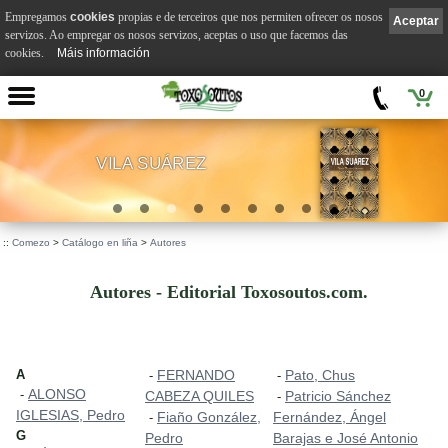
Empregamos
cookies
propias e de terceiros que nos permiten ofrecer os nosos
Aceptar
servizos. Ao empregar os nosos servizos, aceptas o uso que facemos das
cookies.
Máis información
0
VILA SUÁREZ
.
::
Comezo
>
Catálogo en liña
>
Autores
Autores - Editorial Toxosoutos.com.
A
FERNANDO
Pato, Chus
-
-
ALONSO
-
CABEZA QUILES
Patricio Sánchez
-
IGLESIAS, Pedro
Fiaño González,
Fernández, Ángel
-
G
Pedro
Barajas e José Antonio