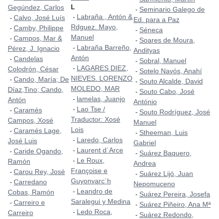
Gegúndez, Carlos
L
Seminario Galego de
-
Labraña , Antón &
-
Calvo, José Luís
-
Ed. para a Paz
Rdguez. Mayo,
Camby, Philippe
-
Séneca
-
Manuel
Campos, Mar &
-
Soares de Moura,
-
Labraña Barreño,
-
Pérez, J. Ignacio
Andityas
Antón
Candelas
-
Sobral, Manuel
-
LAGARES DIEZ,
-
Colodrón, César
Sotelo Navós, Anahí
-
NIEVES. LORENZO
Cando, María; De
-
Souto Alcalde, David
-
MOLEDO, MAR
Díaz,Tino; Cando,
Souto Cabo, José
-
lamelas, Juanjo
-
Antón
António
Lao Tse /
-
Caramés
-
Souto Rodríguez, José
-
Traductor: Xosé
Campos, Xosé
Manuel
Lois
Caramés Lage,
-
Stheeman, Luis
-
Laredo, Carlos
-
José Luis
Gabriel
Laurent d´Arce
-
Caride Ogando,
-
Suárez Baquero,
-
Le Roux,
-
Ramón
Andrea
Françoise e
Carou Rey, José
-
Suárez Lijó, Juan
-
Guyonvarc´h
Carredano
-
Nepomuceno
Leandro de
-
Cobas, Ramón
Suárez Pereira, Josefa
-
Saralegui y Medina
Carreiro e
-
Suárez Piñeiro, Ana Mª
-
Ledo Roca,
-
Carreiro
Suárez Redondo,
-