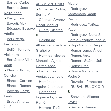
Barros, Carlos
-
Álvaro
XESÚS ANTONIO
Barroso José e
-
Rodríguez
-
Gutiérrez Rodilla,
-
Neira Xoán
Santamaría, Xoán
Bertha M.
Barry, Tom
-
Pastor
Gúzman Álvarez,
-
Bayorti, Alex
-
Rodríguez Yáñez,
-
Óscar Manuel
Bécquer, Gustavo
-
Yago
Güeto, Ricardo
-
Adolfo
Rodríguez, Nuria &
-
H
Bel Ortega,
-
Helena de
García Vázquez José M.
-
Fernando
Alfonso e José lara
Rojo Garrido, Diego
-
Bellón Tenreiro,
-
Gruñeiro
Romar Lema, Ángel
-
Alejandra
Hermida Iglesias
Romar, Anxo
-
-
Bernández Vilar,
-
Manuel e Agrelo
Romero Suárez,Julio
-
Xoán
Hermo Xosé
Ronsel Pan
-
Blanco Blanco,
-
Hernández
Rovira Magariños,
-
-
Concha
Aguiar, Juan Luís
Pedro X.
Blanco, Carmen
-
Hernández
Rozados, Francisco
-
-
Blanco, Ramón
-
Aguiar, Juan Luís
RUIBAL, EULOXIO R.
-
Bóveda, Jorge
-
Hernández
S
-
Emilio
Saavedra Villamor,
-
Figueiredo, José
Braga Amaral,
-
Javier
Ramón
José
Sainero, Ramón
-
Herrera, Raúl
-