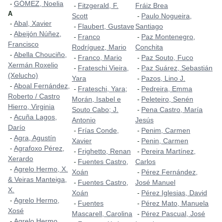
GÓMEZ, Noelia
-
Fitzgerald, F.
Fráiz Brea
-
A
Scott
Paulo Nogueira,
-
Abal, Xavier
-
Flaubert, Gustave
Santiago
-
Abeijón Núñez,
-
Franco
Paz Montenegro,
-
-
Francisco
Rodríguez, Mario
Conchita
Abella Chouciño,
-
Franco, Mario
Paz Souto, Fuco
-
-
Xermán Roxelio
Frateschi Vieira,
Paz Suárez, Sebastián
-
-
(Xelucho)
Yara
Pazos, Lino J.
-
Aboal Fernández,
-
Frateschi, Yara;
Pedreira, Emma
-
-
Roberto / Castro
Morán, Isabel e
Peleteiro, Senén
-
Hierro, Virginia
Souto Cabo; J.
Pena Castro, María
-
Acuña Lagos,
-
Antonio
Jesús
Darío
Frías Conde,
Penim, Carmen
-
-
Agra, Agustín
-
Xavier
Penin, Carmen
-
Agrafoxo Pérez,
-
Frighetto, Renan
Pereira Martínez,
-
-
Xerardo
Fuentes Castro,
Carlos
-
Agrelo Hermo, X.
-
Xoán
Pérez Fernández,
-
& Veiras Manteiga,
Fuentes Castro,
José Manuel
-
X.
Xoán
Pérez Iglesias, David
-
Agrelo Hermo,
-
Fuentes
Pérez Mato, Manuela
-
-
Xosé
Mascarell, Carolina
Pérez Pascual, José
-
Agrelo Hermo,
-