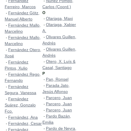
Fernández
Nuñez Pombo,
-
-
Ferreiro, Marcos
Carlos (Coord.)
Fernández Götz,
O
-
Olariaga, Maxi
-
Manuel Alberto
Olariaga, Xabier
-
Fernández Mallo,
-
A.
Marcelino
Olivares Guillen,
-
Fernández Mallo,
-
Andrés
Marcelino
Olivares Guillen,
-
Fernández Otero,
-
Andrés
Xosé
Otero, X. Luís &
-
Fernández
-
Casal, Santiago
Pintos, Xulio
P
Fernández Rego,
-
Pan, Ronsel
-
Fernando
Parada Jato,
-
Fernández
-
Jesús Alfonso
Segura, Vanessa
Parcero, Juan
-
Fernández
-
Parcero, Juan
-
Suárez, Gonzalo
Parcero, Juan
-
Fco.
Pardo Bazán,
-
Fernández, Ana
-
Emilia
Fernández, Cesar
-
Pardo de Neyra,
-
Fernández,
-