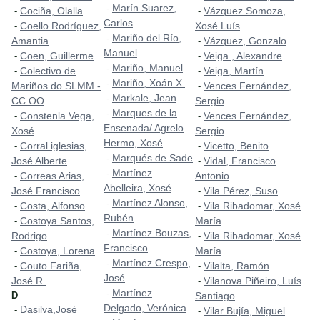
Marín Suarez,
-
Cociña, Olalla
Vázquez Somoza,
-
-
Carlos
Coello Rodríguez,
Xosé Luís
-
Mariño del Río,
-
Amantia
Vázquez, Gonzalo
-
Manuel
Coen, Guillerme
Veiga , Alexandre
-
-
Mariño, Manuel
-
Colectivo de
Veiga, Martín
-
-
Mariño, Xoán X.
-
Mariños do SLMM -
Vences Fernández,
-
Markale, Jean
-
CC.OO
Sergio
Marques de la
-
Constenla Vega,
Vences Fernández,
-
-
Ensenada/ Agrelo
Xosé
Sergio
Hermo, Xosé
Corral iglesias,
Vicetto, Benito
-
-
Marqués de Sade
-
José Alberte
Vidal, Francisco
-
Martínez
-
Correas Arias,
Antonio
-
Abelleira, Xosé
José Francisco
Vila Pérez, Suso
-
Martínez Alonso,
-
Costa, Alfonso
Vila Ribadomar, Xosé
-
-
Rubén
Costoya Santos,
María
-
Martínez Bouzas,
-
Rodrigo
Vila Ribadomar, Xosé
-
Francisco
Costoya, Lorena
María
-
Martínez Crespo,
-
Couto Fariña,
Vilalta, Ramón
-
-
José
José R.
Vilanova Piñeiro, Luís
-
Martínez
-
D
Santiago
Delgado, Verónica
Dasilva,José
-
Vilar Bujía, Miguel
-