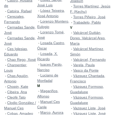
Castro, Rosalía
-
Joaquín
José Luis
de
Torres Martínez, Jesús
-
López Teixeira,
-
Catoira, Rafael
-
F. (Kechu)
Xosé Antonio
Cerezales,
-
Torres Piñeiro, José
-
Lorenzo Montero,
-
Fernando
Trabadelo, Pablo
-
Eulogio
Cernadas Sande,
-
V
Lorenzo Tomé,
-
José
Valcárcel Guitián,
-
José
Cernadas Sande,
Dores. Valcárcel Ares,
-
Losada Castro,
-
José
María
Óscar
Ces Iglesias,
Valcárcel Martínez,
-
-
Losada, X.
-
Eduardo
Simón
Ricardo
Chao Rego, Xosé
Valcárcel, Fernando
-
-
luaces Pardo,
-
Charpentier,
Varela, Paula
-
-
Narciso
Louis
Vasco da Ponte
-
Luciano de
-
Chas Aguión,
Vázquez Chantada,
-
-
Monfadal
Antonio
Francisco
M
Chopin, Kate
Vázquez Formoso,
-
-
Magariños,
-
Cibeira, Ana
Guadalupe
-
Alfonso
Cleofé Tato
Vázquez Formoso,
-
-
Manuel Ces
-
Clodio González /
Guadalupe
-
Canle
Manuel Ces
Vazquez Liste, José
-
Marco, Aurora
-
Cobas, Amadeo
Vázquez Liste, José
-
-