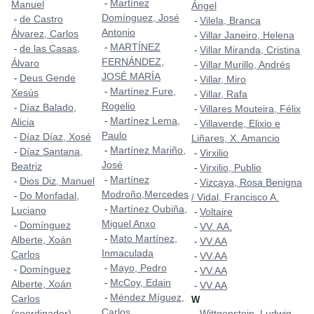
Martínez
-
Manuel
Ángel
Domínguez, José
de Castro
-
Vilela, Branca
-
Antonio
Álvarez, Carlos
Villar Janeiro, Helena
-
MARTÍNEZ
-
de las Casas,
-
Villar Miranda, Cristina
-
FERNÁNDEZ,
Álvaro
Villar Murillo, Andrés
-
JOSÉ MARÍA
Deus Gende
-
Villar, Miro
-
Martínez Fure,
-
Xesús
Villar, Rafa
-
Rogelio
Díaz Balado,
-
Villares Mouteira, Félix
-
Martínez Lema,
-
Alicia
Villaverde, Elixio e
-
Paulo
Díaz Díaz, Xosé
-
Liñares, X. Amancio
Martínez Mariño,
-
Díaz Santana,
-
Virxilio
-
José
Beatriz
Virxilio, Publio
-
Martínez
-
Dios Diz, Manuel
-
Vizcaya, Rosa Benigna
-
Modroño,Mercedes
Do Monfadal,
-
/ Vidal, Francisco A.
Martínez Oubiña,
-
Luciano
Voltaire
-
Miguel Anxo
Domínguez
-
VV. AA.
-
Mato Martínez,
-
Alberte, Xoán
VV.AA
-
Inmaculada
Carlos
VV.AA
-
Mayo, Pedro
-
Domínguez
-
VV.AA
-
McCoy, Edain
-
Alberte, Xoán
VV.AA
-
Méndez Míguez,
-
Carlos
W
Carlos
(coordinador)
Wittgenstein, Ludwig
-