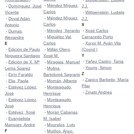
Méndez Míguez,
-
Domínguez, José
J.J.
-
Carlos
Vicente
Wittgenstein, Ludwig
-
Méndez Míguez,
-
Doval Adán,
J.J.
-
Carlos
Antonio
X
Méndez, Xerardo
Xosé Carlos
-
-
Dumas,
-
Miguélez Val,
Carracedo Porto
-
Alexandre
Carlos
Xurxo M. Ayán Vila
-
E
Edición de Paulo
Millán Otero,
(Coord.)
-
-
Nogueira Santiago
Xosé M.
Y
Yáñez Castro, Tania
-
Edición de X. Mª
Miragaia, Manuel
-
-
Young, Simon
-
Lema Súarez
Molina,
-
Z
Eirín Faraldo
Bartolomé Sagrario
-
Zapico Barbeito, María
-
Elia, Paola
Momán, Alberte
-
-
Pilar
Estévez López,
Monteagudo,
-
-
Zinato Andrea
-
José
Henrique
Estévez López,
Monteagudo,
-
-
José
Henrique
Estévez, Xosé
Morán Cabanas,
-
-
Evangelista
M. Isabel
-
Marques, André
Mourelos, Lolo
-
F
Muiños, Anxo.
-