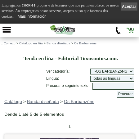
Empregamos
cookies
propias e de terceiros que nos permiten ofrecer os nosos
Aceptar
servizos. Ao empregar os nosos servizos, aceptas o uso que facemos das
cookies.
Máis información
0
::
Comezo
>
Catálogo en liña
>
Banda diseñada
>
Os Barbanzóns
Tenda en liña - Editorial Toxosoutos.com.
Ver categoría:
Lingua:
Procurar o seguinte texto:
Catálogo
>
Banda diseñada
>
Os Barbanzóns
Dende 1 até 5 de 5 elementos
1