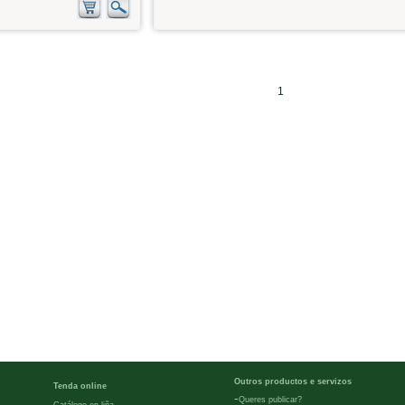
1
Outros productos e servizos
Tenda online
-
Queres publicar?