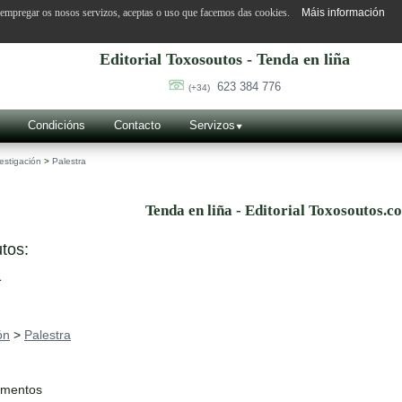
o empregar os nosos servizos, aceptas o uso que facemos das cookies.
Máis información
Editorial Toxosoutos - Tenda en liña
623 384 776
(+34)
Condicións
Contacto
Servizos
estigación
>
Palestra
Tenda en liña - Editorial Toxosoutos.c
tos:
a
ón
>
Palestra
ementos