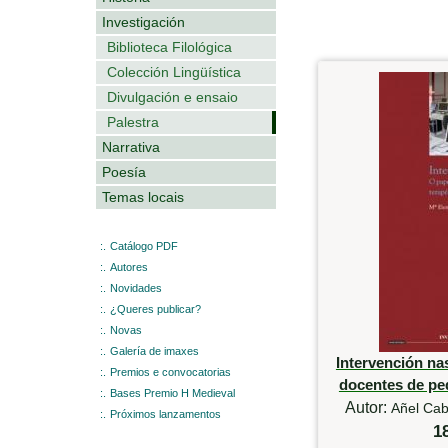
Investigación
Biblioteca Filológica
Colección Lingüística
Divulgación e ensaio
Palestra
Narrativa
Poesía
Temas locais
:.
Catálogo PDF
:.
Autores
:.
Novidades
:.
¿Queres publicar?
:.
Novas
:.
Galería de imaxes
Intervención na
:.
Premios e convocatorias
docentes de pe
:.
Bases Premio H Medieval
Autor:
Añel Cab
:.
Próximos lanzamentos
1