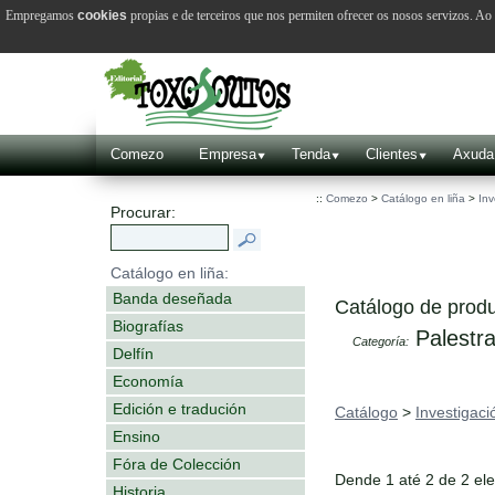
Empregamos
cookies
propias e de terceiros que nos permiten ofrecer os nosos servizos. A
Comezo
Empresa
Tenda
Clientes
Axuda
::
Comezo
>
Catálogo en liña
>
Inv
Procurar:
Catálogo en liña:
Banda deseñada
Catálogo de produ
Biografías
Palestr
Categoría:
Delfín
Economía
Edición e tradución
Catálogo
>
Investigaci
Ensino
Fóra de Colección
Dende 1 até 2 de 2 el
Historia