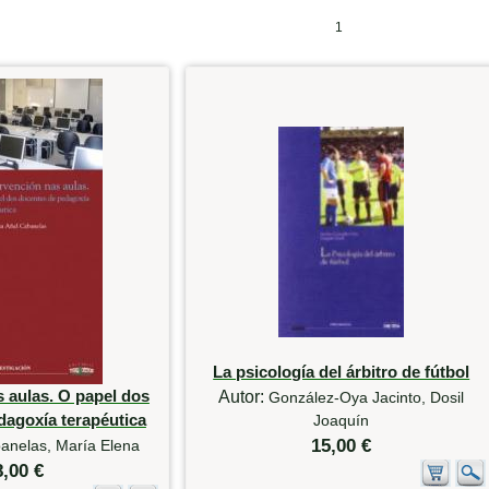
1
La psicología del árbitro de fútbol
s aulas. O papel dos
Autor:
González-Oya Jacinto, Dosil
dagoxía terapéutica
Joaquín
15,00 €
anelas, María Elena
8,00 €