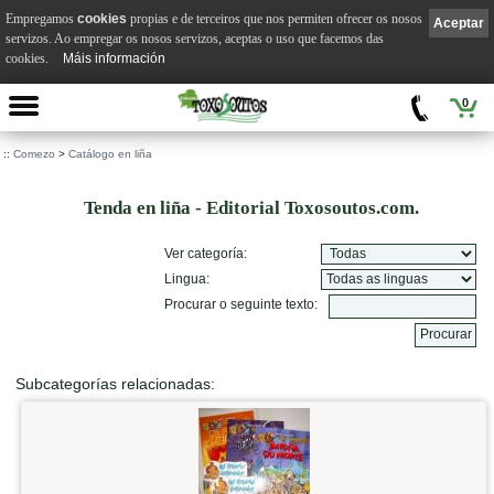
Empregamos
cookies
propias e de terceiros que nos permiten ofrecer os nosos
Aceptar
servizos. Ao empregar os nosos servizos, aceptas o uso que facemos das
cookies.
Máis información
0
::
Comezo
>
Catálogo en liña
Tenda en liña - Editorial Toxosoutos.com.
Ver categoría:
Lingua:
Procurar o seguinte texto:
Subcategorías relacionadas: