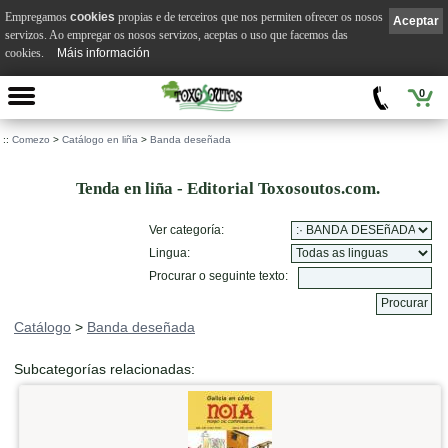
Empregamos
cookies
propias e de terceiros que nos permiten ofrecer os nosos
Aceptar
servizos. Ao empregar os nosos servizos, aceptas o uso que facemos das
cookies.
Máis información
0
::
Comezo
>
Catálogo en liña
>
Banda deseñada
Tenda en liña - Editorial Toxosoutos.com.
Ver categoría:
Lingua:
Procurar o seguinte texto:
Catálogo
>
Banda deseñada
Subcategorías relacionadas: