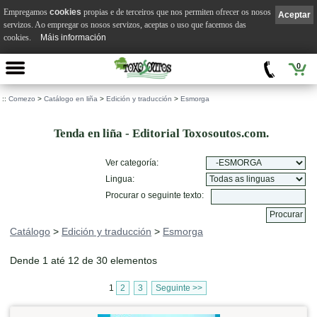
Empregamos
cookies
propias e de terceiros que nos permiten ofrecer os nosos
Aceptar
servizos. Ao empregar os nosos servizos, aceptas o uso que facemos das
cookies.
Máis información
0
::
Comezo
>
Catálogo en liña
>
Edición y traducción
>
Esmorga
Tenda en liña - Editorial Toxosoutos.com.
Ver categoría:
Lingua:
Procurar o seguinte texto:
Catálogo
>
Edición y traducción
>
Esmorga
Dende 1 até 12 de 30 elementos
1
2
3
Seguinte >>