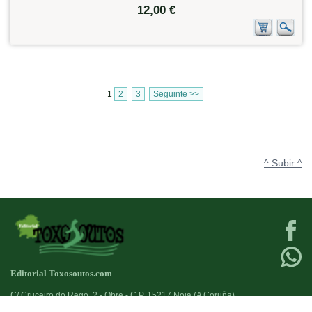
12,00 €
1
2
3
Seguinte >>
^ Subir ^
Editorial Toxosoutos.com
C/ Cruceiro do Rego, 2 - Obre - C.P. 15217 Noia (A Coruña)
Tlf:
623 384 776
+34