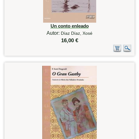
Un conto enleado
Autor:
Díaz Díaz, Xosé
16,00 €