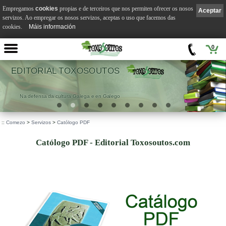
Empregamos
cookies
propias e de terceiros que nos permiten ofrecer os nosos
Aceptar
servizos. Ao empregar os nosos servizos, aceptas o uso que facemos das
cookies.
Máis información
0
EDITORIAL TOXOSOUTOS
Na defensa da cultura Galega e en Galego
::
Comezo
>
Servizos
>
Católogo PDF
Católogo PDF - Editorial Toxosoutos.com