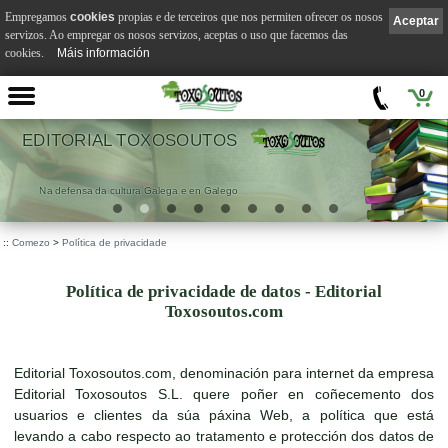
Empregamos
cookies
propias e de terceiros que nos permiten ofrecer os nosos
Aceptar
servizos. Ao empregar os nosos servizos, aceptas o uso que facemos das
cookies.
Máis información
0
EDITORIAL TOXOSOUTOS
Na defensa da cultura Galega e en Galego
::
Comezo
>
Política de privacidade
Política de privacidade de datos - Editorial
Toxosoutos.com
Editorial Toxosoutos.com, denominación para internet da empresa
Editorial Toxosoutos S.L. quere poñer en coñecemento dos
usuarios e clientes da súa páxina Web, a política que está
levando a cabo respecto ao tratamento e protección dos datos de